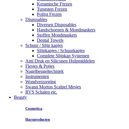
Keramische Frezen
Tungsten Frezen
Polijst Frezen
Disposables
Diversen Disposables
Handschoenen & Mondmaskers
Stoffen Mondmaskers
Dental Towels
Schuur / Slijp kapjes
Slijpkapjes / Schuurkapjes
Complete Slijpkap Systemen
Anti Druk en Siliconen Hulpmiddelen
Flesjes & Potjes
Nagelbeugeltechniek
Instrumenten
Wondverzorging
Swann Morton Scalpel Mesjes
RVS Schalen etc.
Beauty
Cosmetica
Harsproducten