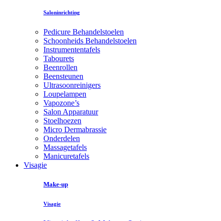
Saloninrichting
Pedicure Behandelstoelen
Schoonheids Behandelstoelen
Instrumententafels
Tabourets
Beenrollen
Beensteunen
Ultrasoonreinigers
Loupelampen
Vapozone’s
Salon Apparatuur
Stoelhoezen
Micro Dermabrassie
Onderdelen
Massagetafels
Manicuretafels
Visagie
Make-up
Visagie