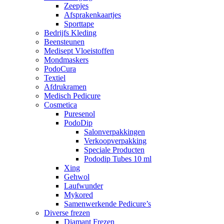
Zeepjes
Afsprakenkaartjes
Sporttape
Bedrijfs Kleding
Beensteunen
Medisept Vloeistoffen
Mondmaskers
PodoCura
Textiel
Afdrukramen
Medisch Pedicure
Cosmetica
Puresenol
PodoDip
Salonverpakkingen
Verkoopverpakking
Speciale Producten
Pododip Tubes 10 ml
Xing
Gehwol
Laufwunder
Mykored
Samenwerkende Pedicure’s
Diverse frezen
Diamant Frezen