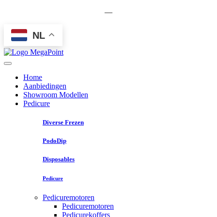
—
NL
Home
Aanbiedingen
Showroom Modellen
Pedicure
Diverse Frezen
PodoDip
Disposables
Pedicure
Pedicuremotoren
Pedicuremotoren
Pedicurekoffers