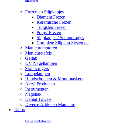
Manicure
Frezen en Slijpkapjes
Diamant Frezen
Keramische Frezen
Tungsten Frezen
Polijst Frezen
Slijpkapjes / Schuurkapjes
Complete Slijpkap Systemen
Manicuremotoren
Manicuretafels
Gellak
UV Nagellampen
Stofafzuigers
Loupelampen
Handschoenen & Mondmaskers
Acryl Producten
Instrumenten
Nagellak
Dental Towels
Diverse Artikelen Manicure
Tattoo
Behandelstoelen