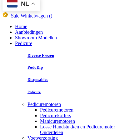
NL
Sale
Winkelwagen
()
Home
Aanbiedingen
Showroom Modellen
Pedicure
Diverse Frezen
PodoDip
Disposables
Pedicure
Pedicuremotoren
Pedicuremotoren
Pedicurekoffers
Manicuremotoren
Losse Handstukken en Pedicuremotor
Onderdelen
Voetverzorging