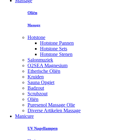
Massage
Oliën
Massage
Hotstone
Hotstone Pannen
Hotstone Sets
Hotstone Stenen
Salonmuziek
O2SEA Magnesium
Etherische Oliën
Kruiden
Sauna Opgiet
Badzout
Scrubzout
Oliën
Puresenol Massage Olie
Diverse Artikelen Massage
Manicure
UV Nagellampen