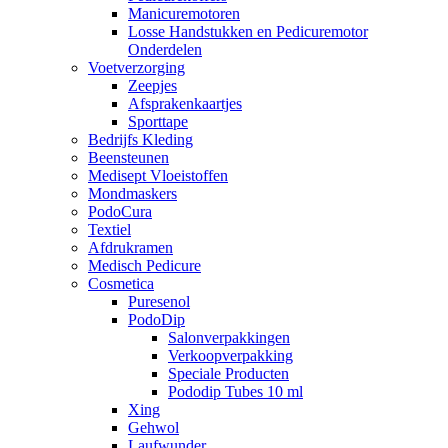
Manicuremotoren
Losse Handstukken en Pedicuremotor
Onderdelen
Voetverzorging
Zeepjes
Afsprakenkaartjes
Sporttape
Bedrijfs Kleding
Beensteunen
Medisept Vloeistoffen
Mondmaskers
PodoCura
Textiel
Afdrukramen
Medisch Pedicure
Cosmetica
Puresenol
PodoDip
Salonverpakkingen
Verkoopverpakking
Speciale Producten
Pododip Tubes 10 ml
Xing
Gehwol
Laufwunder