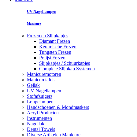
UV Nagellampen
Manicure
Frezen en Slijpkapjes
Diamant Frezen
Keramische Frezen
Tungsten Frezen
Polijst Frezen
Slijpkapjes / Schuurkapjes
Complete Slijpkap Systemen
Manicuremotoren
Manicuretafels
Gellak
UV Nagellampen
Stofafzuigers
Loupelampen
Handschoenen & Mondmaskers
Acryl Producten
Instrumenten
Nagellak
Dental Towels
Diverse Artikelen Manicure