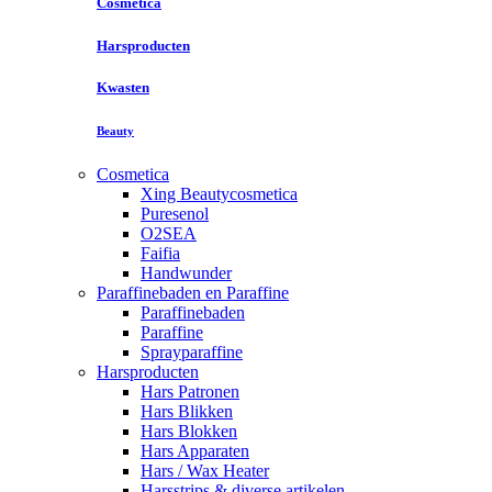
Cosmetica
Harsproducten
Kwasten
Beauty
Cosmetica
Xing Beautycosmetica
Puresenol
O2SEA
Faifia
Handwunder
Paraffinebaden en Paraffine
Paraffinebaden
Paraffine
Sprayparaffine
Harsproducten
Hars Patronen
Hars Blikken
Hars Blokken
Hars Apparaten
Hars / Wax Heater
Harsstrips & diverse artikelen