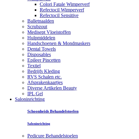
Colori Fatale Wimperverf
Refectocil Wimperverf
Refectocil Sensitive
Balletnaalden
Scrubzout
Medisept Vloeistoffen
Hulpmiddelen
Handschoenen & Mondmaskers
Dental Towels
Disposables
Epileer Pincetten
Textiel
Bedrijfs Kleding
RVS Schalen etc.
Afsprakenkaartjes
Diverse Artikelen Beauty
IPL Gel
Saloninrichting
Schoonheids Behandelstoelen
Saloninrichting
Pedicure Behandelstoelen