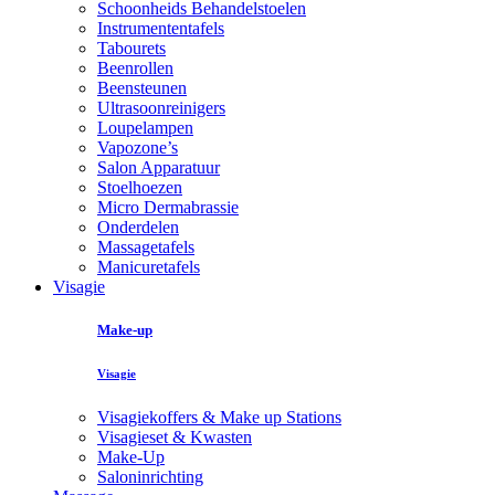
Schoonheids Behandelstoelen
Instrumententafels
Tabourets
Beenrollen
Beensteunen
Ultrasoonreinigers
Loupelampen
Vapozone’s
Salon Apparatuur
Stoelhoezen
Micro Dermabrassie
Onderdelen
Massagetafels
Manicuretafels
Visagie
Make-up
Visagie
Visagiekoffers & Make up Stations
Visagieset & Kwasten
Make-Up
Saloninrichting