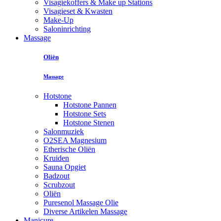
Visagiekoffers & Make up Stations
Visagieset & Kwasten
Make-Up
Saloninrichting
Massage
Oliën
Massage
Hotstone
Hotstone Pannen
Hotstone Sets
Hotstone Stenen
Salonmuziek
O2SEA Magnesium
Etherische Oliën
Kruiden
Sauna Opgiet
Badzout
Scrubzout
Oliën
Puresenol Massage Olie
Diverse Artikelen Massage
Manicure