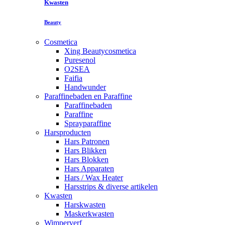
Kwasten
Beauty
Cosmetica
Xing Beautycosmetica
Puresenol
O2SEA
Faifia
Handwunder
Paraffinebaden en Paraffine
Paraffinebaden
Paraffine
Sprayparaffine
Harsproducten
Hars Patronen
Hars Blikken
Hars Blokken
Hars Apparaten
Hars / Wax Heater
Harsstrips & diverse artikelen
Kwasten
Harskwasten
Maskerkwasten
Wimperverf