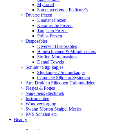
Mykored
Samenwerkende Pedicure’s
Diverse frezen
Diamant Frezen
Keramische Frezen
Tungsten Frezen
Polijst Frezen
Disposables
Diversen Disposables
Handschoenen & Mondmaskers
Stoffen Mondmaskers
Dental Towels
Schuur / Slijp kapjes
Slijpkapjes / Schuurkapjes
Complete Slijpkap Systemen
Anti Druk en Siliconen Hulpmiddelen
Flesjes & Potjes
Nagelbeugeltechniek
Instrumenten
Wondverzorging
Swann Morton Scalpel Mesjes
RVS Schalen etc.
Beauty