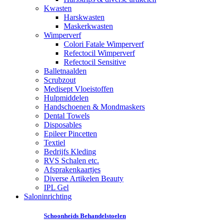
Kwasten
Harskwasten
Maskerkwasten
Wimperverf
Colori Fatale Wimperverf
Refectocil Wimperverf
Refectocil Sensitive
Balletnaalden
Scrubzout
Medisept Vloeistoffen
Hulpmiddelen
Handschoenen & Mondmaskers
Dental Towels
Disposables
Epileer Pincetten
Textiel
Bedrijfs Kleding
RVS Schalen etc.
Afsprakenkaartjes
Diverse Artikelen Beauty
IPL Gel
Saloninrichting
Schoonheids Behandelstoelen