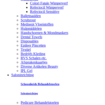
Colori Fatale Wimperverf
Refectocil Wimperverf
Refectocil Sensitive
Balletnaalden
Scrubzout
Medisept Vloeistoffen
Hulpmiddelen
Handschoenen & Mondmaskers
Dental Towels
Disposables
Epileer Pincetten
Textiel
Bedrijfs Kleding
RVS Schalen etc.
Afsprakenkaartjes
Diverse Artikelen Beauty
IPL Gel
Saloninrichting
Schoonheids Behandelstoelen
Saloninrichting
Pedicure Behandelstoelen