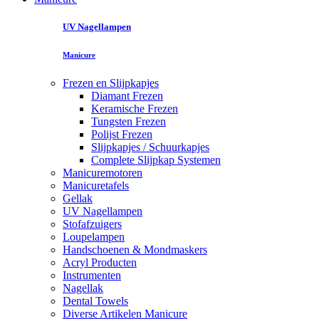
UV Nagellampen
Manicure
Frezen en Slijpkapjes
Diamant Frezen
Keramische Frezen
Tungsten Frezen
Polijst Frezen
Slijpkapjes / Schuurkapjes
Complete Slijpkap Systemen
Manicuremotoren
Manicuretafels
Gellak
UV Nagellampen
Stofafzuigers
Loupelampen
Handschoenen & Mondmaskers
Acryl Producten
Instrumenten
Nagellak
Dental Towels
Diverse Artikelen Manicure