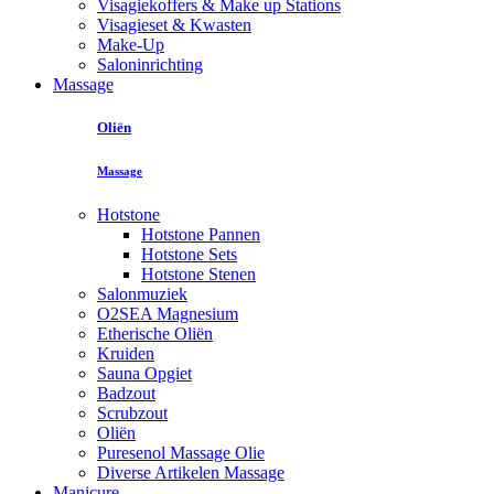
Visagiekoffers & Make up Stations
Visagieset & Kwasten
Make-Up
Saloninrichting
Massage
Oliën
Massage
Hotstone
Hotstone Pannen
Hotstone Sets
Hotstone Stenen
Salonmuziek
O2SEA Magnesium
Etherische Oliën
Kruiden
Sauna Opgiet
Badzout
Scrubzout
Oliën
Puresenol Massage Olie
Diverse Artikelen Massage
Manicure