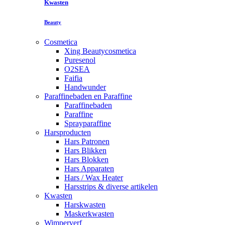
Kwasten
Beauty
Cosmetica
Xing Beautycosmetica
Puresenol
O2SEA
Faifia
Handwunder
Paraffinebaden en Paraffine
Paraffinebaden
Paraffine
Sprayparaffine
Harsproducten
Hars Patronen
Hars Blikken
Hars Blokken
Hars Apparaten
Hars / Wax Heater
Harsstrips & diverse artikelen
Kwasten
Harskwasten
Maskerkwasten
Wimperverf