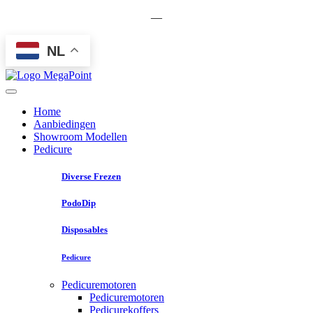
—
NL
Home
Aanbiedingen
Showroom Modellen
Pedicure
Diverse Frezen
PodoDip
Disposables
Pedicure
Pedicuremotoren
Pedicuremotoren
Pedicurekoffers