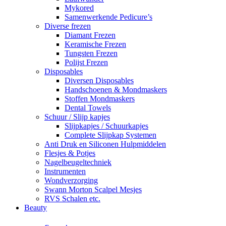
Mykored
Samenwerkende Pedicure’s
Diverse frezen
Diamant Frezen
Keramische Frezen
Tungsten Frezen
Polijst Frezen
Disposables
Diversen Disposables
Handschoenen & Mondmaskers
Stoffen Mondmaskers
Dental Towels
Schuur / Slijp kapjes
Slijpkapjes / Schuurkapjes
Complete Slijpkap Systemen
Anti Druk en Siliconen Hulpmiddelen
Flesjes & Potjes
Nagelbeugeltechniek
Instrumenten
Wondverzorging
Swann Morton Scalpel Mesjes
RVS Schalen etc.
Beauty