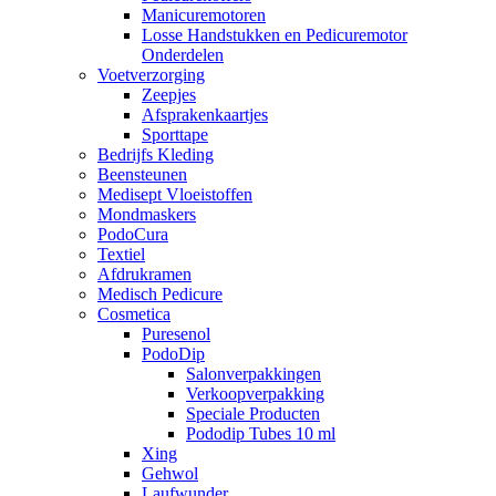
Manicuremotoren
Losse Handstukken en Pedicuremotor
Onderdelen
Voetverzorging
Zeepjes
Afsprakenkaartjes
Sporttape
Bedrijfs Kleding
Beensteunen
Medisept Vloeistoffen
Mondmaskers
PodoCura
Textiel
Afdrukramen
Medisch Pedicure
Cosmetica
Puresenol
PodoDip
Salonverpakkingen
Verkoopverpakking
Speciale Producten
Pododip Tubes 10 ml
Xing
Gehwol
Laufwunder