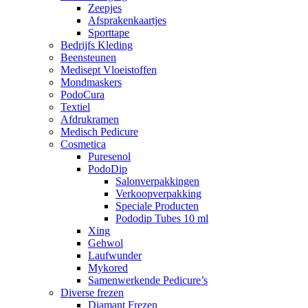
Zeepjes
Afsprakenkaartjes
Sporttape
Bedrijfs Kleding
Beensteunen
Medisept Vloeistoffen
Mondmaskers
PodoCura
Textiel
Afdrukramen
Medisch Pedicure
Cosmetica
Puresenol
PodoDip
Salonverpakkingen
Verkoopverpakking
Speciale Producten
Pododip Tubes 10 ml
Xing
Gehwol
Laufwunder
Mykored
Samenwerkende Pedicure’s
Diverse frezen
Diamant Frezen