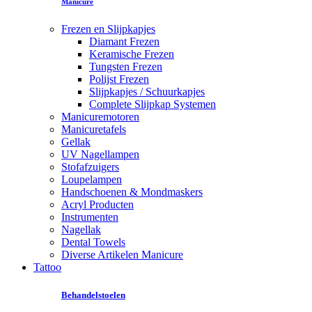
Manicure
Frezen en Slijpkapjes
Diamant Frezen
Keramische Frezen
Tungsten Frezen
Polijst Frezen
Slijpkapjes / Schuurkapjes
Complete Slijpkap Systemen
Manicuremotoren
Manicuretafels
Gellak
UV Nagellampen
Stofafzuigers
Loupelampen
Handschoenen & Mondmaskers
Acryl Producten
Instrumenten
Nagellak
Dental Towels
Diverse Artikelen Manicure
Tattoo
Behandelstoelen