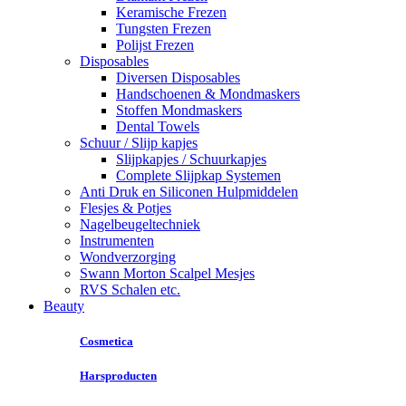
Keramische Frezen
Tungsten Frezen
Polijst Frezen
Disposables
Diversen Disposables
Handschoenen & Mondmaskers
Stoffen Mondmaskers
Dental Towels
Schuur / Slijp kapjes
Slijpkapjes / Schuurkapjes
Complete Slijpkap Systemen
Anti Druk en Siliconen Hulpmiddelen
Flesjes & Potjes
Nagelbeugeltechniek
Instrumenten
Wondverzorging
Swann Morton Scalpel Mesjes
RVS Schalen etc.
Beauty
Cosmetica
Harsproducten