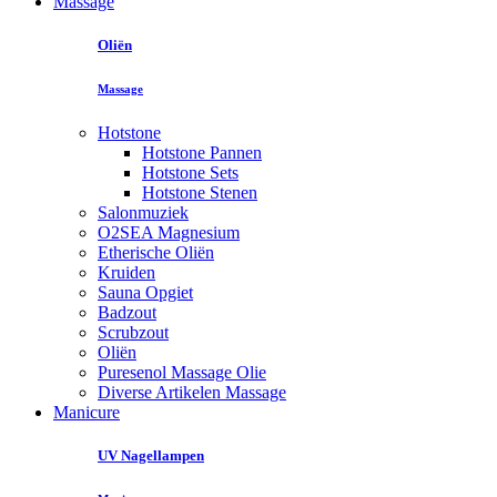
Massage
Oliën
Massage
Hotstone
Hotstone Pannen
Hotstone Sets
Hotstone Stenen
Salonmuziek
O2SEA Magnesium
Etherische Oliën
Kruiden
Sauna Opgiet
Badzout
Scrubzout
Oliën
Puresenol Massage Olie
Diverse Artikelen Massage
Manicure
UV Nagellampen