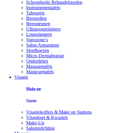
Schoonheids Behandelstoelen
Instrumententafels
Tabourets
Beenrollen
Beensteunen
Ultrasoonreinigers
Loupelampen
Vapozone’s
Salon Apparatuur
Stoelhoezen
Micro Dermabrassie
Onderdelen
Massagetafels
Manicuretafels
Visagie
Make-up
Visagie
Visagiekoffers & Make up Stations
Visagieset & Kwasten
Make-Up
Saloninrichting