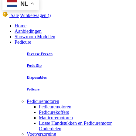
NL
Sale
Winkelwagen
()
Home
Aanbiedingen
Showroom Modellen
Pedicure
Diverse Frezen
PodoDip
Disposables
Pedicure
Pedicuremotoren
Pedicuremotoren
Pedicurekoffers
Manicuremotoren
Losse Handstukken en Pedicuremotor
Onderdelen
Voetverzorging