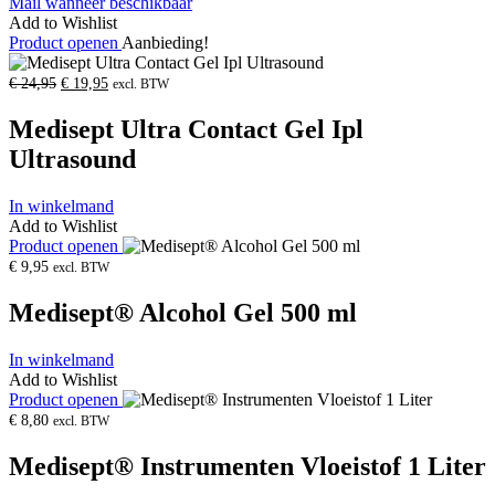
Mail wanneer beschikbaar
Add to Wishlist
Product openen
Aanbieding!
Oorspronkelijke
Huidige
€
24,95
€
19,95
excl. BTW
prijs
prijs
was:
is:
Medisept Ultra Contact Gel Ipl
€
€
24,95.
19,95.
Ultrasound
In winkelmand
Add to Wishlist
Product openen
€
9,95
excl. BTW
Medisept® Alcohol Gel 500 ml
In winkelmand
Add to Wishlist
Product openen
€
8,80
excl. BTW
Medisept® Instrumenten Vloeistof 1 Liter