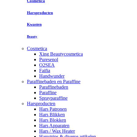
Cosmetica
Harsproducten
Kwasten
Beauty
Cosmetica
Xing Beautycosmetica
Puresenol
O2SEA
Faifia
Handwunder
Paraffinebaden en Paraffine
Paraffinebaden
Paraffine
Sprayparaffine
Harsproducten
Hars Patronen
Hars Blikken
Hars Blokken
Hars Apparaten
Hars / Wax Heater
Harsstrips & diverse artikelen