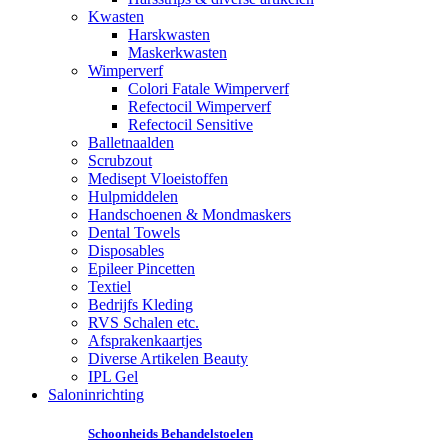
Kwasten
Harskwasten
Maskerkwasten
Wimperverf
Colori Fatale Wimperverf
Refectocil Wimperverf
Refectocil Sensitive
Balletnaalden
Scrubzout
Medisept Vloeistoffen
Hulpmiddelen
Handschoenen & Mondmaskers
Dental Towels
Disposables
Epileer Pincetten
Textiel
Bedrijfs Kleding
RVS Schalen etc.
Afsprakenkaartjes
Diverse Artikelen Beauty
IPL Gel
Saloninrichting
Schoonheids Behandelstoelen