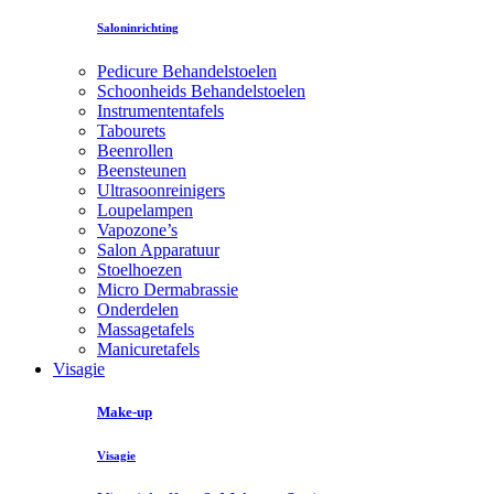
Saloninrichting
Pedicure Behandelstoelen
Schoonheids Behandelstoelen
Instrumententafels
Tabourets
Beenrollen
Beensteunen
Ultrasoonreinigers
Loupelampen
Vapozone’s
Salon Apparatuur
Stoelhoezen
Micro Dermabrassie
Onderdelen
Massagetafels
Manicuretafels
Visagie
Make-up
Visagie