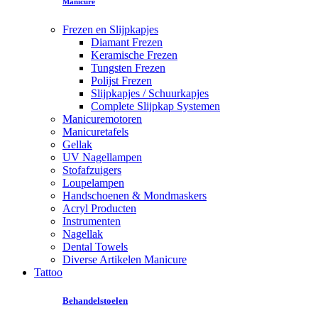
Manicure
Frezen en Slijpkapjes
Diamant Frezen
Keramische Frezen
Tungsten Frezen
Polijst Frezen
Slijpkapjes / Schuurkapjes
Complete Slijpkap Systemen
Manicuremotoren
Manicuretafels
Gellak
UV Nagellampen
Stofafzuigers
Loupelampen
Handschoenen & Mondmaskers
Acryl Producten
Instrumenten
Nagellak
Dental Towels
Diverse Artikelen Manicure
Tattoo
Behandelstoelen