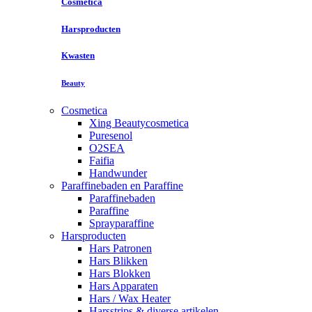
Cosmetica
Harsproducten
Kwasten
Beauty
Cosmetica
Xing Beautycosmetica
Puresenol
O2SEA
Faifia
Handwunder
Paraffinebaden en Paraffine
Paraffinebaden
Paraffine
Sprayparaffine
Harsproducten
Hars Patronen
Hars Blikken
Hars Blokken
Hars Apparaten
Hars / Wax Heater
Harsstrips & diverse artikelen