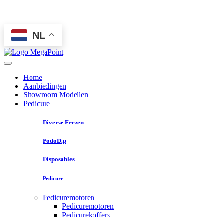
—
NL
Home
Aanbiedingen
Showroom Modellen
Pedicure
Diverse Frezen
PodoDip
Disposables
Pedicure
Pedicuremotoren
Pedicuremotoren
Pedicurekoffers