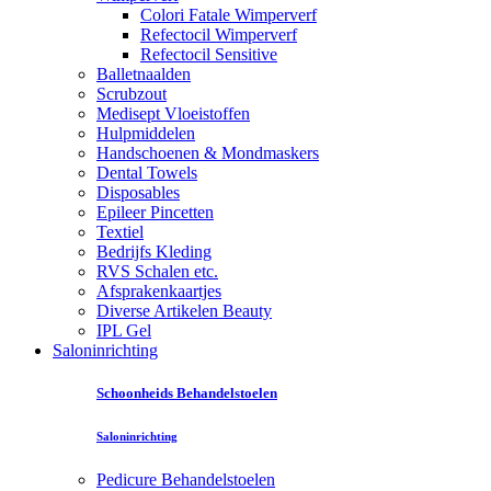
Colori Fatale Wimperverf
Refectocil Wimperverf
Refectocil Sensitive
Balletnaalden
Scrubzout
Medisept Vloeistoffen
Hulpmiddelen
Handschoenen & Mondmaskers
Dental Towels
Disposables
Epileer Pincetten
Textiel
Bedrijfs Kleding
RVS Schalen etc.
Afsprakenkaartjes
Diverse Artikelen Beauty
IPL Gel
Saloninrichting
Schoonheids Behandelstoelen
Saloninrichting
Pedicure Behandelstoelen