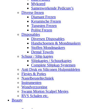
Mykored
Samenwerkende Pedicure’s
Diverse frezen
Diamant Frezen
Keramische Frezen
Tungsten Frezen
Polijst Frezen
Disposables
Diversen Disposables
Handschoenen & Mondmaskers
Stoffen Mondmaskers
Dental Towels
Schuur / Slijp kapjes
Slijpkapjes / Schuurkapjes
Complete Slijpkap Systemen
Anti Druk en Siliconen Hulpmiddelen
Flesjes & Potjes
Nagelbeugeltechniek
Instrumenten
Wondverzorging
Swann Morton Scalpel Mesjes
RVS Schalen etc.
Beauty