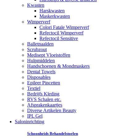
Kwasten
Harskwasten
Maskerkwasten
Wimperverf
Colori Fatale Wimperverf
Refectocil Wimperverf
Refectocil Sensitive
Balletnaalden
Scrubzout
Medisept Vloeistoffen
Hulpmiddelen
Handschoenen & Mondmaskers
Dental Towels
Disposables
Epileer Pincetten
Textiel
Bedrijfs Kleding
RVS Schalen etc.
Afsprakenkaartjes
Diverse Artikelen Beauty
IPL Gel
Saloninrichting
Schoonheids Behandelstoelen