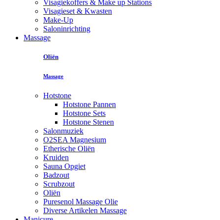
Visagiekoffers & Make up Stations
Visagieset & Kwasten
Make-Up
Saloninrichting
Massage
Oliën
Massage
Hotstone
Hotstone Pannen
Hotstone Sets
Hotstone Stenen
Salonmuziek
O2SEA Magnesium
Etherische Oliën
Kruiden
Sauna Opgiet
Badzout
Scrubzout
Oliën
Puresenol Massage Olie
Diverse Artikelen Massage
Manicure