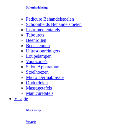
Saloninrichting
Pedicure Behandelstoelen
Schoonheids Behandelstoelen
Instrumententafels
Tabourets
Beenrollen
Beensteunen
Ultrasoonreinigers
Loupelampen
Vapozone’s
Salon Apparatuur
Stoelhoezen
Micro Dermabrassie
Onderdelen
Massagetafels
Manicuretafels
Visagie
Make-up
Visagie