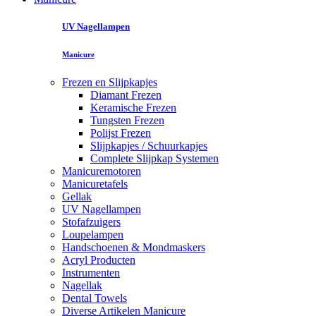
UV Nagellampen
Manicure
Frezen en Slijpkapjes
Diamant Frezen
Keramische Frezen
Tungsten Frezen
Polijst Frezen
Slijpkapjes / Schuurkapjes
Complete Slijpkap Systemen
Manicuremotoren
Manicuretafels
Gellak
UV Nagellampen
Stofafzuigers
Loupelampen
Handschoenen & Mondmaskers
Acryl Producten
Instrumenten
Nagellak
Dental Towels
Diverse Artikelen Manicure