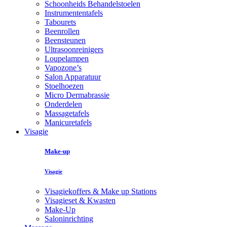
Schoonheids Behandelstoelen
Instrumententafels
Tabourets
Beenrollen
Beensteunen
Ultrasoonreinigers
Loupelampen
Vapozone’s
Salon Apparatuur
Stoelhoezen
Micro Dermabrassie
Onderdelen
Massagetafels
Manicuretafels
Visagie
Make-up
Visagie
Visagiekoffers & Make up Stations
Visagieset & Kwasten
Make-Up
Saloninrichting