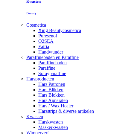
Kwasten
Beauty
Cosmetica
Xing Beautycosmetica
Puresenol
O2SEA
Faifia
Handwunder
Paraffinebaden en Paraffine
Paraffinebaden
Paraffine
Sprayparaffine
Harsproducten
Hars Patronen
Hars Blikken
Hars Blokken
Hars Apparaten
Hars / Wax Heater
Harsstrips & diverse artikelen
Kwasten
Harskwasten
Maskerkwasten
Wimperverf