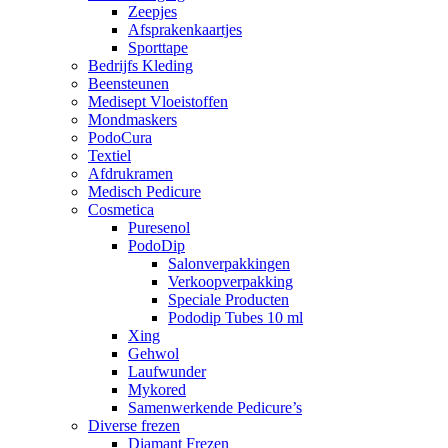
Zeepjes
Afsprakenkaartjes
Sporttape
Bedrijfs Kleding
Beensteunen
Medisept Vloeistoffen
Mondmaskers
PodoCura
Textiel
Afdrukramen
Medisch Pedicure
Cosmetica
Puresenol
PodoDip
Salonverpakkingen
Verkoopverpakking
Speciale Producten
Pododip Tubes 10 ml
Xing
Gehwol
Laufwunder
Mykored
Samenwerkende Pedicure’s
Diverse frezen
Diamant Frezen