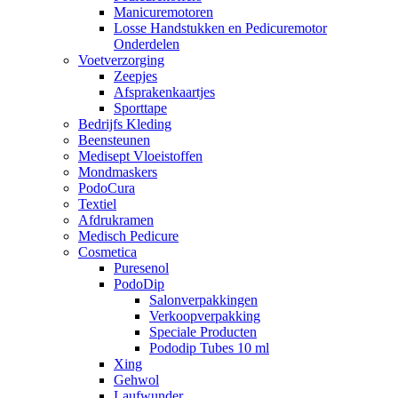
Manicuremotoren
Losse Handstukken en Pedicuremotor
Onderdelen
Voetverzorging
Zeepjes
Afsprakenkaartjes
Sporttape
Bedrijfs Kleding
Beensteunen
Medisept Vloeistoffen
Mondmaskers
PodoCura
Textiel
Afdrukramen
Medisch Pedicure
Cosmetica
Puresenol
PodoDip
Salonverpakkingen
Verkoopverpakking
Speciale Producten
Pododip Tubes 10 ml
Xing
Gehwol
Laufwunder