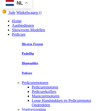
NL
Sale
Winkelwagen
()
Home
Aanbiedingen
Showroom Modellen
Pedicure
Diverse Frezen
PodoDip
Disposables
Pedicure
Pedicuremotoren
Pedicuremotoren
Pedicurekoffers
Manicuremotoren
Losse Handstukken en Pedicuremotor
Onderdelen
Voetverzorging