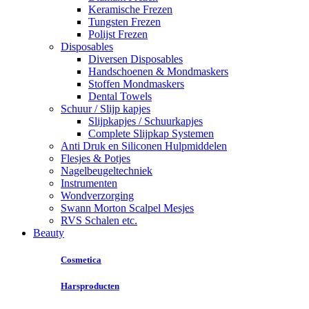
Keramische Frezen
Tungsten Frezen
Polijst Frezen
Disposables
Diversen Disposables
Handschoenen & Mondmaskers
Stoffen Mondmaskers
Dental Towels
Schuur / Slijp kapjes
Slijpkapjes / Schuurkapjes
Complete Slijpkap Systemen
Anti Druk en Siliconen Hulpmiddelen
Flesjes & Potjes
Nagelbeugeltechniek
Instrumenten
Wondverzorging
Swann Morton Scalpel Mesjes
RVS Schalen etc.
Beauty
Cosmetica
Harsproducten