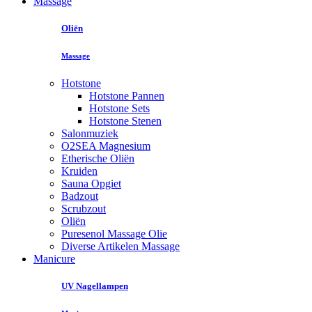
Massage
Oliën
Massage
Hotstone
Hotstone Pannen
Hotstone Sets
Hotstone Stenen
Salonmuziek
O2SEA Magnesium
Etherische Oliën
Kruiden
Sauna Opgiet
Badzout
Scrubzout
Oliën
Puresenol Massage Olie
Diverse Artikelen Massage
Manicure
UV Nagellampen