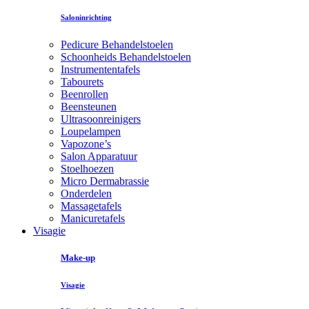
Saloninrichting
Pedicure Behandelstoelen
Schoonheids Behandelstoelen
Instrumententafels
Tabourets
Beenrollen
Beensteunen
Ultrasoonreinigers
Loupelampen
Vapozone’s
Salon Apparatuur
Stoelhoezen
Micro Dermabrassie
Onderdelen
Massagetafels
Manicuretafels
Visagie
Make-up
Visagie