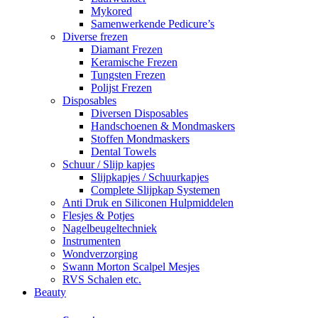
Mykored
Samenwerkende Pedicure’s
Diverse frezen
Diamant Frezen
Keramische Frezen
Tungsten Frezen
Polijst Frezen
Disposables
Diversen Disposables
Handschoenen & Mondmaskers
Stoffen Mondmaskers
Dental Towels
Schuur / Slijp kapjes
Slijpkapjes / Schuurkapjes
Complete Slijpkap Systemen
Anti Druk en Siliconen Hulpmiddelen
Flesjes & Potjes
Nagelbeugeltechniek
Instrumenten
Wondverzorging
Swann Morton Scalpel Mesjes
RVS Schalen etc.
Beauty