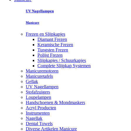
UV Nagellampen
Manicure
Frezen en Slijpkapjes
Diamant Frezen
Keramische Frezen
Tungsten Frezen
Polijst Frezen
Slijpkapjes / Schuurkapjes
Complete Slijpkap Systemen
Manicuremotoren
Manicuretafels
Gellak
UV Nagellampen
Stofafzuigers
Loupelampen
Handschoenen & Mondmaskers
Acryl Producten
Instrumenten
Nagellak
Dental Towels
Diverse Artikelen Manicure