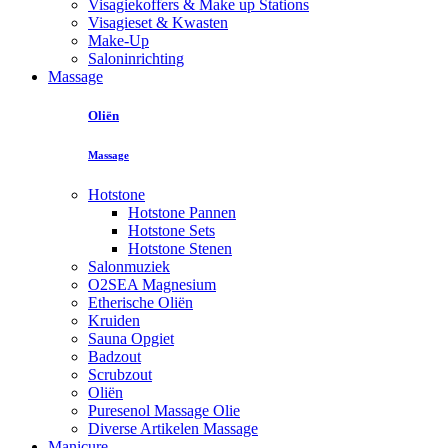
Visagiekoffers & Make up Stations
Visagieset & Kwasten
Make-Up
Saloninrichting
Massage
Oliën
Massage
Hotstone
Hotstone Pannen
Hotstone Sets
Hotstone Stenen
Salonmuziek
O2SEA Magnesium
Etherische Oliën
Kruiden
Sauna Opgiet
Badzout
Scrubzout
Oliën
Puresenol Massage Olie
Diverse Artikelen Massage
Manicure