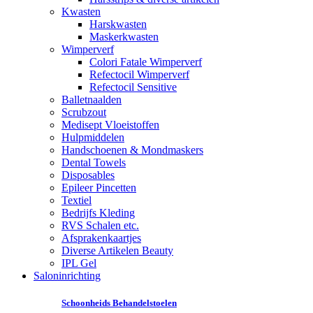
Kwasten
Harskwasten
Maskerkwasten
Wimperverf
Colori Fatale Wimperverf
Refectocil Wimperverf
Refectocil Sensitive
Balletnaalden
Scrubzout
Medisept Vloeistoffen
Hulpmiddelen
Handschoenen & Mondmaskers
Dental Towels
Disposables
Epileer Pincetten
Textiel
Bedrijfs Kleding
RVS Schalen etc.
Afsprakenkaartjes
Diverse Artikelen Beauty
IPL Gel
Saloninrichting
Schoonheids Behandelstoelen