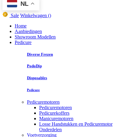
NL
Sale
Winkelwagen
()
Home
Aanbiedingen
Showroom Modellen
Pedicure
Diverse Frezen
PodoDip
Disposables
Pedicure
Pedicuremotoren
Pedicuremotoren
Pedicurekoffers
Manicuremotoren
Losse Handstukken en Pedicuremotor
Onderdelen
Voetverzorging