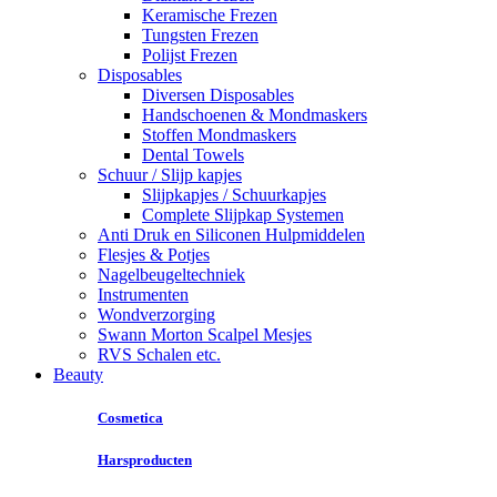
Keramische Frezen
Tungsten Frezen
Polijst Frezen
Disposables
Diversen Disposables
Handschoenen & Mondmaskers
Stoffen Mondmaskers
Dental Towels
Schuur / Slijp kapjes
Slijpkapjes / Schuurkapjes
Complete Slijpkap Systemen
Anti Druk en Siliconen Hulpmiddelen
Flesjes & Potjes
Nagelbeugeltechniek
Instrumenten
Wondverzorging
Swann Morton Scalpel Mesjes
RVS Schalen etc.
Beauty
Cosmetica
Harsproducten