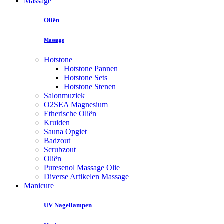
Massage
Oliën
Massage
Hotstone
Hotstone Pannen
Hotstone Sets
Hotstone Stenen
Salonmuziek
O2SEA Magnesium
Etherische Oliën
Kruiden
Sauna Opgiet
Badzout
Scrubzout
Oliën
Puresenol Massage Olie
Diverse Artikelen Massage
Manicure
UV Nagellampen