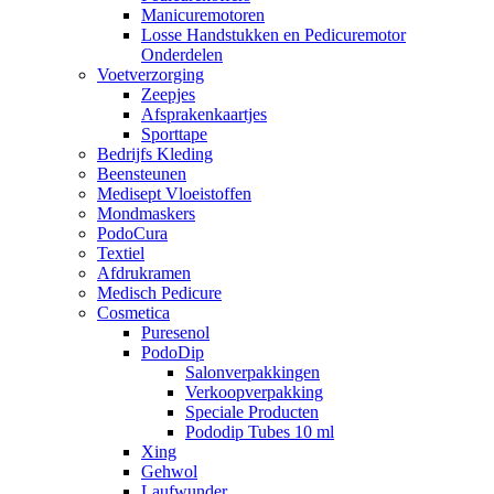
Manicuremotoren
Losse Handstukken en Pedicuremotor
Onderdelen
Voetverzorging
Zeepjes
Afsprakenkaartjes
Sporttape
Bedrijfs Kleding
Beensteunen
Medisept Vloeistoffen
Mondmaskers
PodoCura
Textiel
Afdrukramen
Medisch Pedicure
Cosmetica
Puresenol
PodoDip
Salonverpakkingen
Verkoopverpakking
Speciale Producten
Pododip Tubes 10 ml
Xing
Gehwol
Laufwunder