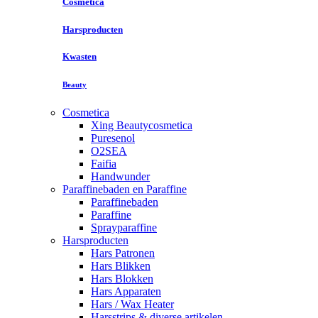
Cosmetica
Harsproducten
Kwasten
Beauty
Cosmetica
Xing Beautycosmetica
Puresenol
O2SEA
Faifia
Handwunder
Paraffinebaden en Paraffine
Paraffinebaden
Paraffine
Sprayparaffine
Harsproducten
Hars Patronen
Hars Blikken
Hars Blokken
Hars Apparaten
Hars / Wax Heater
Harsstrips & diverse artikelen