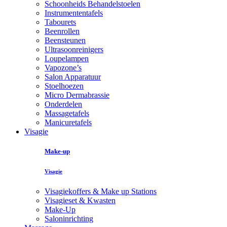
Schoonheids Behandelstoelen
Instrumententafels
Tabourets
Beenrollen
Beensteunen
Ultrasoonreinigers
Loupelampen
Vapozone’s
Salon Apparatuur
Stoelhoezen
Micro Dermabrassie
Onderdelen
Massagetafels
Manicuretafels
Visagie
Make-up
Visagie
Visagiekoffers & Make up Stations
Visagieset & Kwasten
Make-Up
Saloninrichting