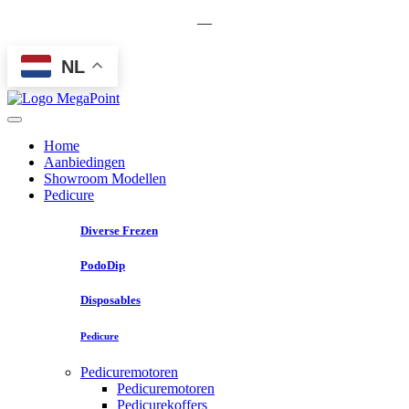
—
NL
Home
Aanbiedingen
Showroom Modellen
Pedicure
Diverse Frezen
PodoDip
Disposables
Pedicure
Pedicuremotoren
Pedicuremotoren
Pedicurekoffers