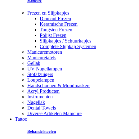
Manicure
Frezen en Slijpkapjes
Diamant Frezen
Keramische Frezen
Tungsten Frezen
Polijst Frezen
Slijpkapjes / Schuurkapjes
Complete Slijpkap Systemen
Manicuremotoren
Manicuretafels
Gellak
UV Nagellampen
Stofafzuigers
Loupelampen
Handschoenen & Mondmaskers
Acryl Producten
Instrumenten
Nagellak
Dental Towels
Diverse Artikelen Manicure
Tattoo
Behandelstoelen