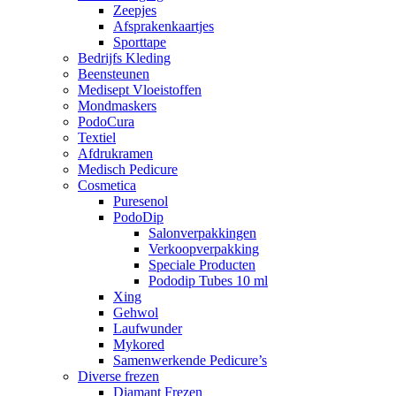
Zeepjes
Afsprakenkaartjes
Sporttape
Bedrijfs Kleding
Beensteunen
Medisept Vloeistoffen
Mondmaskers
PodoCura
Textiel
Afdrukramen
Medisch Pedicure
Cosmetica
Puresenol
PodoDip
Salonverpakkingen
Verkoopverpakking
Speciale Producten
Pododip Tubes 10 ml
Xing
Gehwol
Laufwunder
Mykored
Samenwerkende Pedicure’s
Diverse frezen
Diamant Frezen