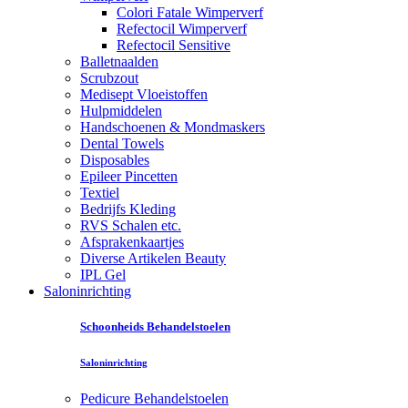
Colori Fatale Wimperverf
Refectocil Wimperverf
Refectocil Sensitive
Balletnaalden
Scrubzout
Medisept Vloeistoffen
Hulpmiddelen
Handschoenen & Mondmaskers
Dental Towels
Disposables
Epileer Pincetten
Textiel
Bedrijfs Kleding
RVS Schalen etc.
Afsprakenkaartjes
Diverse Artikelen Beauty
IPL Gel
Saloninrichting
Schoonheids Behandelstoelen
Saloninrichting
Pedicure Behandelstoelen