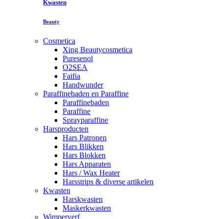
Kwasten
Beauty
Cosmetica
Xing Beautycosmetica
Puresenol
O2SEA
Faifia
Handwunder
Paraffinebaden en Paraffine
Paraffinebaden
Paraffine
Sprayparaffine
Harsproducten
Hars Patronen
Hars Blikken
Hars Blokken
Hars Apparaten
Hars / Wax Heater
Harsstrips & diverse artikelen
Kwasten
Harskwasten
Maskerkwasten
Wimperverf