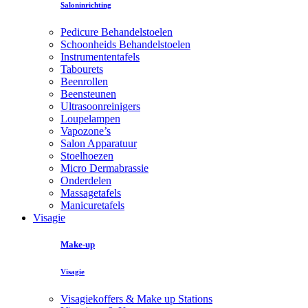
Saloninrichting
Pedicure Behandelstoelen
Schoonheids Behandelstoelen
Instrumententafels
Tabourets
Beenrollen
Beensteunen
Ultrasoonreinigers
Loupelampen
Vapozone’s
Salon Apparatuur
Stoelhoezen
Micro Dermabrassie
Onderdelen
Massagetafels
Manicuretafels
Visagie
Make-up
Visagie
Visagiekoffers & Make up Stations