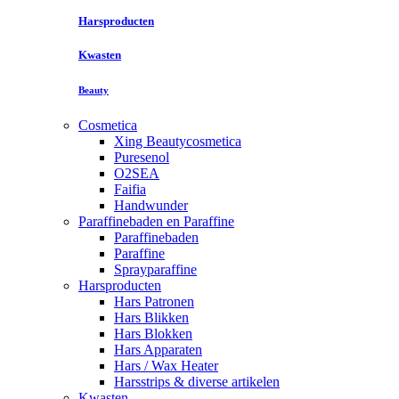
Harsproducten
Kwasten
Beauty
Cosmetica
Xing Beautycosmetica
Puresenol
O2SEA
Faifia
Handwunder
Paraffinebaden en Paraffine
Paraffinebaden
Paraffine
Sprayparaffine
Harsproducten
Hars Patronen
Hars Blikken
Hars Blokken
Hars Apparaten
Hars / Wax Heater
Harsstrips & diverse artikelen
Kwasten