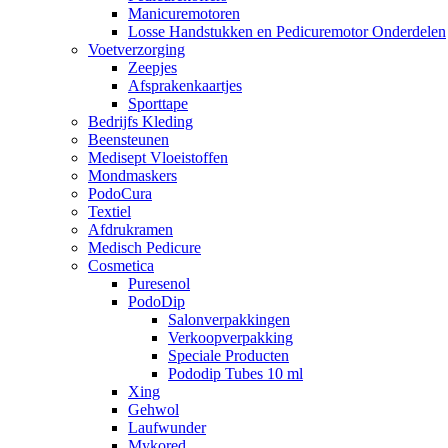
Manicuremotoren
Losse Handstukken en Pedicuremotor Onderdelen
Voetverzorging
Zeepjes
Afsprakenkaartjes
Sporttape
Bedrijfs Kleding
Beensteunen
Medisept Vloeistoffen
Mondmaskers
PodoCura
Textiel
Afdrukramen
Medisch Pedicure
Cosmetica
Puresenol
PodoDip
Salonverpakkingen
Verkoopverpakking
Speciale Producten
Pododip Tubes 10 ml
Xing
Gehwol
Laufwunder
Mykored