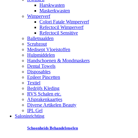
Harskwasten
Maskerkwasten
Wimperverf
Colori Fatale Wimperverf
Refectocil Wimperverf
Refectocil Sensitive
Balletnaalden
Scrubzout
Medisept Vloeistoffen
Hulpmiddelen
Handschoenen & Mondmaskers
Dental Towels
Disposables
Epileer Pincetten
Textiel
Bedrijfs Kleding
RVS Schalen etc.
Afsprakenkaartjes
Diverse Artikelen Beauty
IPL Gel
Saloninrichting
Schoonheids Behandelstoelen