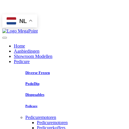
NL
Home
Aanbiedingen
Showroom Modellen
Pedicure
Diverse Frezen
PodoDip
Disposables
Pedicure
Pedicuremotoren
Pedicuremotoren
Pedicurekoffers