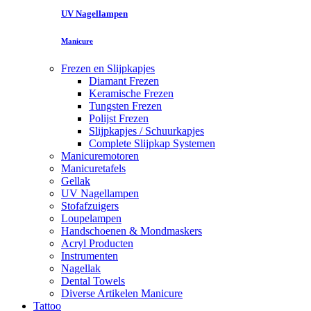
UV Nagellampen
Manicure
Frezen en Slijpkapjes
Diamant Frezen
Keramische Frezen
Tungsten Frezen
Polijst Frezen
Slijpkapjes / Schuurkapjes
Complete Slijpkap Systemen
Manicuremotoren
Manicuretafels
Gellak
UV Nagellampen
Stofafzuigers
Loupelampen
Handschoenen & Mondmaskers
Acryl Producten
Instrumenten
Nagellak
Dental Towels
Diverse Artikelen Manicure
Tattoo