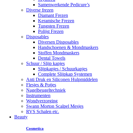
Samenwerkende Pedicure’s
Diverse frezen
Diamant Frezen
Keramische Frezen
Tungsten Frezen
Polijst Frezen
Disposables
Diversen Disposables
Handschoenen & Mondmaskers
Stoffen Mondmaskers
Dental Towels
Schuur / Slijp kapjes
Slijpkapjes / Schuurkapjes
Complete Slijpkap Systemen
Anti Druk en Siliconen Hulpmiddelen
Flesjes & Potjes
Nagelbeugeltechniek
Instrumenten
Wondverzorging
Swann Morton Scalpel Mesjes
RVS Schalen etc.
Beauty
Cosmetica