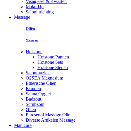
Visagieset & Kwasten
Make-Up
Saloninrichting
Massage
Oliën
Massage
Hotstone
Hotstone Pannen
Hotstone Sets
Hotstone Stenen
Salonmuziek
O2SEA Magnesium
Etherische Oliën
Kruiden
Sauna Opgiet
Badzout
Scrubzout
Oliën
Puresenol Massage Olie
Diverse Artikelen Massage
Manicure