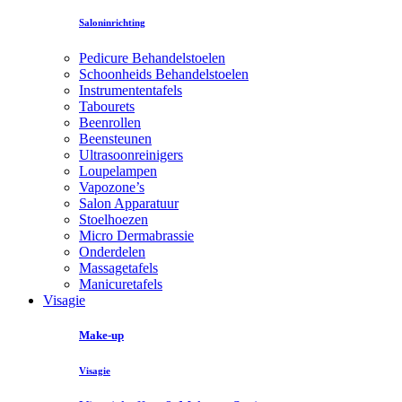
Saloninrichting
Pedicure Behandelstoelen
Schoonheids Behandelstoelen
Instrumententafels
Tabourets
Beenrollen
Beensteunen
Ultrasoonreinigers
Loupelampen
Vapozone’s
Salon Apparatuur
Stoelhoezen
Micro Dermabrassie
Onderdelen
Massagetafels
Manicuretafels
Visagie
Make-up
Visagie