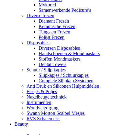
Mykored
Samenwerkende Pedicure’s
Diverse frezen
Diamant Frezen
Keramische Frezen
Tungsten Frezen
Polijst Frezen
Disposables
Diversen Disposables
Handschoenen & Mondmaskers
Stoffen Mondmaskers
Dental Towels
Schuur / Slijp kapjes
Slijpkapjes / Schuurkapjes
Complete Slijpkap Systemen
Anti Druk en Siliconen Hulpmiddelen
Flesjes & Potjes
Nagelbeugeltechniek
Instrumenten
Wondverzorging
Swann Morton Scalpel Mesjes
RVS Schalen etc.
Beauty