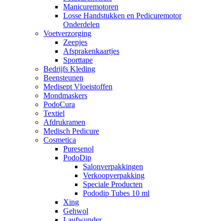
Manicuremotoren
Losse Handstukken en Pedicuremotor
Onderdelen
Voetverzorging
Zeepjes
Afsprakenkaartjes
Sporttape
Bedrijfs Kleding
Beensteunen
Medisept Vloeistoffen
Mondmaskers
PodoCura
Textiel
Afdrukramen
Medisch Pedicure
Cosmetica
Puresenol
PodoDip
Salonverpakkingen
Verkoopverpakking
Speciale Producten
Pododip Tubes 10 ml
Xing
Gehwol
Laufwunder