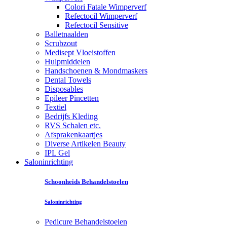
Colori Fatale Wimperverf
Refectocil Wimperverf
Refectocil Sensitive
Balletnaalden
Scrubzout
Medisept Vloeistoffen
Hulpmiddelen
Handschoenen & Mondmaskers
Dental Towels
Disposables
Epileer Pincetten
Textiel
Bedrijfs Kleding
RVS Schalen etc.
Afsprakenkaartjes
Diverse Artikelen Beauty
IPL Gel
Saloninrichting
Schoonheids Behandelstoelen
Saloninrichting
Pedicure Behandelstoelen