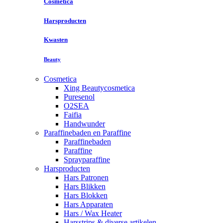
Cosmetica
Harsproducten
Kwasten
Beauty
Cosmetica
Xing Beautycosmetica
Puresenol
O2SEA
Faifia
Handwunder
Paraffinebaden en Paraffine
Paraffinebaden
Paraffine
Sprayparaffine
Harsproducten
Hars Patronen
Hars Blikken
Hars Blokken
Hars Apparaten
Hars / Wax Heater
Harsstrips & diverse artikelen