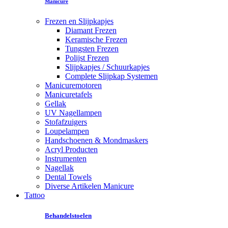
Manicure
Frezen en Slijpkapjes
Diamant Frezen
Keramische Frezen
Tungsten Frezen
Polijst Frezen
Slijpkapjes / Schuurkapjes
Complete Slijpkap Systemen
Manicuremotoren
Manicuretafels
Gellak
UV Nagellampen
Stofafzuigers
Loupelampen
Handschoenen & Mondmaskers
Acryl Producten
Instrumenten
Nagellak
Dental Towels
Diverse Artikelen Manicure
Tattoo
Behandelstoelen