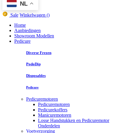
NL
Sale
Winkelwagen
()
Home
Aanbiedingen
Showroom Modellen
Pedicure
Diverse Frezen
PodoDip
Disposables
Pedicure
Pedicuremotoren
Pedicuremotoren
Pedicurekoffers
Manicuremotoren
Losse Handstukken en Pedicuremotor
Onderdelen
Voetverzorging