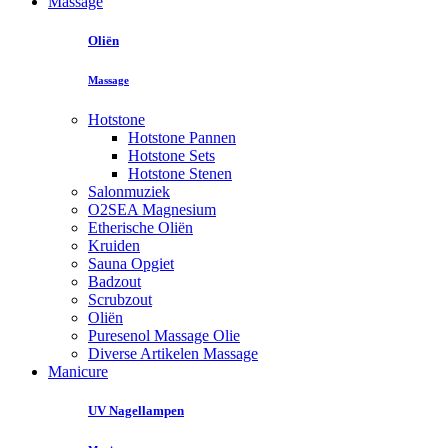
Massage
Oliën
Massage
Hotstone
Hotstone Pannen
Hotstone Sets
Hotstone Stenen
Salonmuziek
O2SEA Magnesium
Etherische Oliën
Kruiden
Sauna Opgiet
Badzout
Scrubzout
Oliën
Puresenol Massage Olie
Diverse Artikelen Massage
Manicure
UV Nagellampen