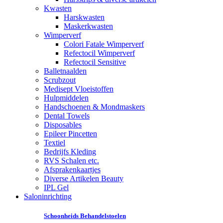
Kwasten
Harskwasten
Maskerkwasten
Wimperverf
Colori Fatale Wimperverf
Refectocil Wimperverf
Refectocil Sensitive
Balletnaalden
Scrubzout
Medisept Vloeistoffen
Hulpmiddelen
Handschoenen & Mondmaskers
Dental Towels
Disposables
Epileer Pincetten
Textiel
Bedrijfs Kleding
RVS Schalen etc.
Afsprakenkaartjes
Diverse Artikelen Beauty
IPL Gel
Saloninrichting
Schoonheids Behandelstoelen