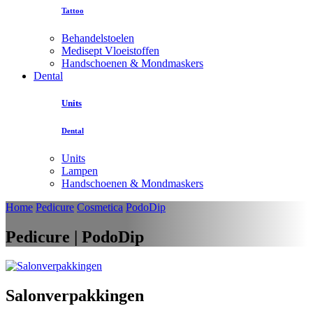
Tattoo
Behandelstoelen
Medisept Vloeistoffen
Handschoenen & Mondmaskers
Dental
Units
Dental
Units
Lampen
Handschoenen & Mondmaskers
Home
Pedicure
Cosmetica
PodoDip
Pedicure | PodoDip
Salonverpakkingen