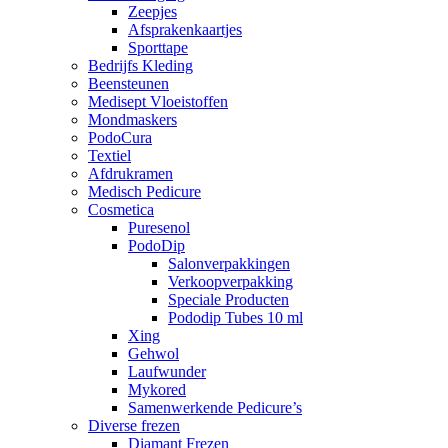
Zeepjes
Afsprakenkaartjes
Sporttape
Bedrijfs Kleding
Beensteunen
Medisept Vloeistoffen
Mondmaskers
PodoCura
Textiel
Afdrukramen
Medisch Pedicure
Cosmetica
Puresenol
PodoDip
Salonverpakkingen
Verkoopverpakking
Speciale Producten
Pododip Tubes 10 ml
Xing
Gehwol
Laufwunder
Mykored
Samenwerkende Pedicure’s
Diverse frezen
Diamant Frezen