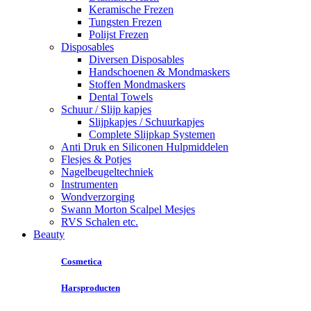
Keramische Frezen
Tungsten Frezen
Polijst Frezen
Disposables
Diversen Disposables
Handschoenen & Mondmaskers
Stoffen Mondmaskers
Dental Towels
Schuur / Slijp kapjes
Slijpkapjes / Schuurkapjes
Complete Slijpkap Systemen
Anti Druk en Siliconen Hulpmiddelen
Flesjes & Potjes
Nagelbeugeltechniek
Instrumenten
Wondverzorging
Swann Morton Scalpel Mesjes
RVS Schalen etc.
Beauty
Cosmetica
Harsproducten