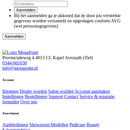
Aanmelden
Bij het aanmelden ga je akkoord dat de door jou verstrekte
gegevens worden verzameld en opgeslagen conform AVG
(wet persoonsgegevens)
Provincialeweg 4
4013 CL Kapel Avezaath (Tiel)
0344-661030
info@megapoint.nl
Account
Inloggen
Dealer worden
Salon worden
Account aanmaken
Instellingen
Bestellingen
Support
Contact
Service & reparatie
formulier
Over ons
Assortiment
Aanbiedingen
Showroom Modellen
Pedicure
Beauty
Saloninrichting