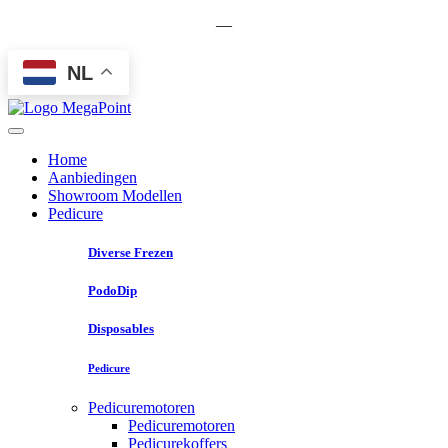
—
NL
Home
Aanbiedingen
Showroom Modellen
Pedicure
Diverse Frezen
PodoDip
Disposables
Pedicure
Pedicuremotoren
Pedicuremotoren
Pedicurekoffers