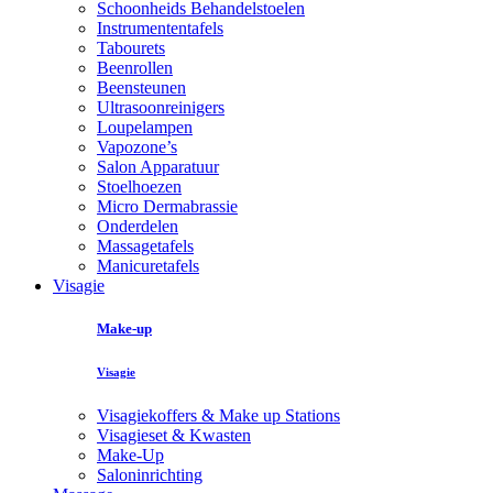
Schoonheids Behandelstoelen
Instrumententafels
Tabourets
Beenrollen
Beensteunen
Ultrasoonreinigers
Loupelampen
Vapozone’s
Salon Apparatuur
Stoelhoezen
Micro Dermabrassie
Onderdelen
Massagetafels
Manicuretafels
Visagie
Make-up
Visagie
Visagiekoffers & Make up Stations
Visagieset & Kwasten
Make-Up
Saloninrichting