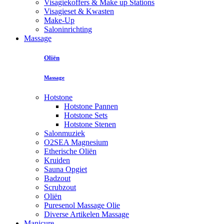
Visagiekoffers & Make up Stations
Visagieset & Kwasten
Make-Up
Saloninrichting
Massage
Oliën
Massage
Hotstone
Hotstone Pannen
Hotstone Sets
Hotstone Stenen
Salonmuziek
O2SEA Magnesium
Etherische Oliën
Kruiden
Sauna Opgiet
Badzout
Scrubzout
Oliën
Puresenol Massage Olie
Diverse Artikelen Massage
Manicure