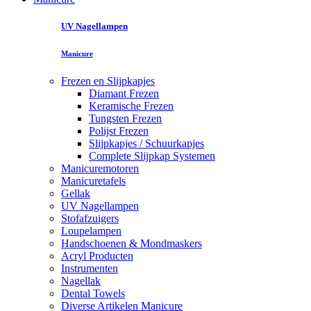
UV Nagellampen
Manicure
Frezen en Slijpkapjes
Diamant Frezen
Keramische Frezen
Tungsten Frezen
Polijst Frezen
Slijpkapjes / Schuurkapjes
Complete Slijpkap Systemen
Manicuremotoren
Manicuretafels
Gellak
UV Nagellampen
Stofafzuigers
Loupelampen
Handschoenen & Mondmaskers
Acryl Producten
Instrumenten
Nagellak
Dental Towels
Diverse Artikelen Manicure