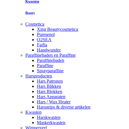
Kwasten
Beauty
Cosmetica
Xing Beautycosmetica
Puresenol
O2SEA
Faifia
Handwunder
Paraffinebaden en Paraffine
Paraffinebaden
Paraffine
Sprayparaffine
Harsproducten
Hars Patronen
Hars Blikken
Hars Blokken
Hars Apparaten
Hars / Wax Heater
Harsstrips & diverse artikelen
Kwasten
Harskwasten
Maskerkwasten
Wimperverf