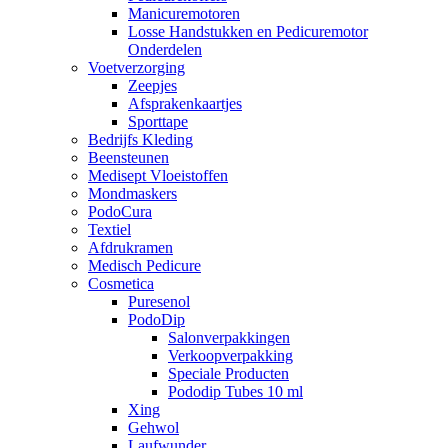
Manicuremotoren
Losse Handstukken en Pedicuremotor
Onderdelen
Voetverzorging
Zeepjes
Afsprakenkaartjes
Sporttape
Bedrijfs Kleding
Beensteunen
Medisept Vloeistoffen
Mondmaskers
PodoCura
Textiel
Afdrukramen
Medisch Pedicure
Cosmetica
Puresenol
PodoDip
Salonverpakkingen
Verkoopverpakking
Speciale Producten
Pododip Tubes 10 ml
Xing
Gehwol
Laufwunder