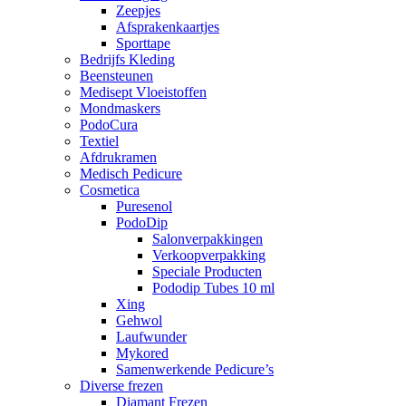
Zeepjes
Afsprakenkaartjes
Sporttape
Bedrijfs Kleding
Beensteunen
Medisept Vloeistoffen
Mondmaskers
PodoCura
Textiel
Afdrukramen
Medisch Pedicure
Cosmetica
Puresenol
PodoDip
Salonverpakkingen
Verkoopverpakking
Speciale Producten
Pododip Tubes 10 ml
Xing
Gehwol
Laufwunder
Mykored
Samenwerkende Pedicure’s
Diverse frezen
Diamant Frezen