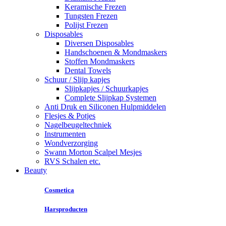
Keramische Frezen
Tungsten Frezen
Polijst Frezen
Disposables
Diversen Disposables
Handschoenen & Mondmaskers
Stoffen Mondmaskers
Dental Towels
Schuur / Slijp kapjes
Slijpkapjes / Schuurkapjes
Complete Slijpkap Systemen
Anti Druk en Siliconen Hulpmiddelen
Flesjes & Potjes
Nagelbeugeltechniek
Instrumenten
Wondverzorging
Swann Morton Scalpel Mesjes
RVS Schalen etc.
Beauty
Cosmetica
Harsproducten