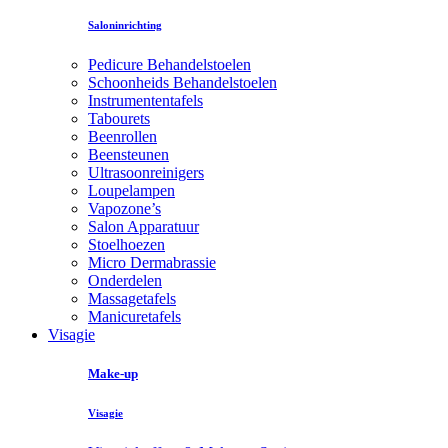
Saloninrichting
Pedicure Behandelstoelen
Schoonheids Behandelstoelen
Instrumententafels
Tabourets
Beenrollen
Beensteunen
Ultrasoonreinigers
Loupelampen
Vapozone’s
Salon Apparatuur
Stoelhoezen
Micro Dermabrassie
Onderdelen
Massagetafels
Manicuretafels
Visagie
Make-up
Visagie