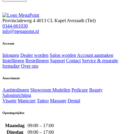
Provincialeweg 4
4013 CL Kapel Avezaath (Tiel)
0344-661030
info@megapoint.nl
Account
Inloggen
Dealer worden
Salon worden
Account aanmaken
Instellingen
Bestellingen
Support
Contact
Service & reparatie
formulier
Over ons
Assortiment
Aanbiedingen
Showroom Modellen
Pedicure
Beauty
Saloninrichting
Visagie
Manicure
Tattoo
Massage
Dental
Openingstijden
Maandag
09:00 – 17:00
Dinsdag
09:00 – 17:00