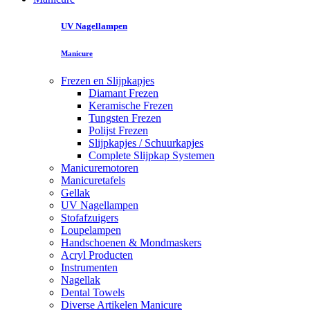
UV Nagellampen
Manicure
Frezen en Slijpkapjes
Diamant Frezen
Keramische Frezen
Tungsten Frezen
Polijst Frezen
Slijpkapjes / Schuurkapjes
Complete Slijpkap Systemen
Manicuremotoren
Manicuretafels
Gellak
UV Nagellampen
Stofafzuigers
Loupelampen
Handschoenen & Mondmaskers
Acryl Producten
Instrumenten
Nagellak
Dental Towels
Diverse Artikelen Manicure