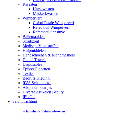
Kwasten
Harskwasten
Maskerkwasten
Wimperverf
Colori Fatale Wimperverf
Refectocil Wimperverf
Refectocil Sensitive
Balletnaalden
Scrubzout
Medisept Vloeistoffen
Hulpmiddelen
Handschoenen & Mondmaskers
Dental Towels
Disposables
Epileer Pincetten
Textiel
Bedrijfs Kleding
RVS Schalen etc.
Afsprakenkaartjes
Diverse Artikelen Beauty
IPL Gel
Saloninrichting
Schoonheids Behandelstoelen