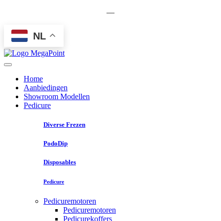
—
NL
Home
Aanbiedingen
Showroom Modellen
Pedicure
Diverse Frezen
PodoDip
Disposables
Pedicure
Pedicuremotoren
Pedicuremotoren
Pedicurekoffers