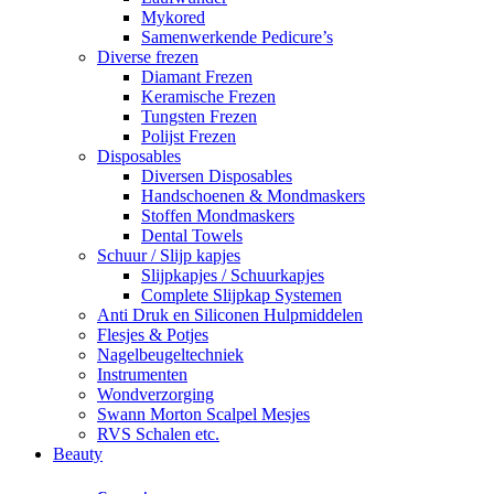
Mykored
Samenwerkende Pedicure’s
Diverse frezen
Diamant Frezen
Keramische Frezen
Tungsten Frezen
Polijst Frezen
Disposables
Diversen Disposables
Handschoenen & Mondmaskers
Stoffen Mondmaskers
Dental Towels
Schuur / Slijp kapjes
Slijpkapjes / Schuurkapjes
Complete Slijpkap Systemen
Anti Druk en Siliconen Hulpmiddelen
Flesjes & Potjes
Nagelbeugeltechniek
Instrumenten
Wondverzorging
Swann Morton Scalpel Mesjes
RVS Schalen etc.
Beauty