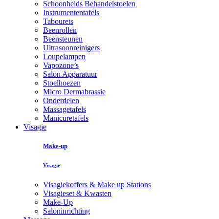
Schoonheids Behandelstoelen
Instrumententafels
Tabourets
Beenrollen
Beensteunen
Ultrasoonreinigers
Loupelampen
Vapozone’s
Salon Apparatuur
Stoelhoezen
Micro Dermabrassie
Onderdelen
Massagetafels
Manicuretafels
Visagie
Make-up
Visagie
Visagiekoffers & Make up Stations
Visagieset & Kwasten
Make-Up
Saloninrichting