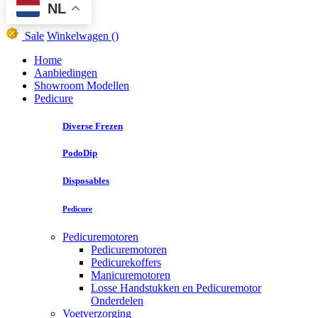
NL
Sale
Winkelwagen
()
Home
Aanbiedingen
Showroom Modellen
Pedicure
Diverse Frezen
PodoDip
Disposables
Pedicure
Pedicuremotoren
Pedicuremotoren
Pedicurekoffers
Manicuremotoren
Losse Handstukken en Pedicuremotor
Onderdelen
Voetverzorging