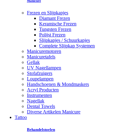
Manicure
Frezen en Slijpkapjes
Diamant Frezen
Keramische Frezen
Tungsten Frezen
Polijst Frezen
Slijpkapjes / Schuurkapjes
Complete Slijpkap Systemen
Manicuremotoren
Manicuretafels
Gellak
UV Nagellampen
Stofafzuigers
Loupelampen
Handschoenen & Mondmaskers
Acryl Producten
Instrumenten
Nagellak
Dental Towels
Diverse Artikelen Manicure
Tattoo
Behandelstoelen