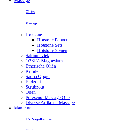
Massage
Oliën
Massage
Hotstone
Hotstone Pannen
Hotstone Sets
Hotstone Stenen
Salonmuziek
O2SEA Magnesium
Etherische Oliën
Kruiden
Sauna Opgiet
Badzout
Scrubzout
Oliën
Puresenol Massage Olie
Diverse Artikelen Massage
Manicure
UV Nagellampen