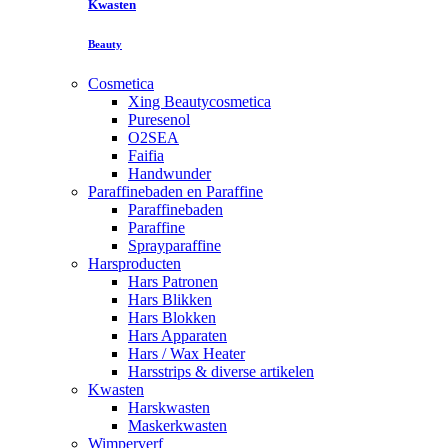
Kwasten
Beauty
Cosmetica
Xing Beautycosmetica
Puresenol
O2SEA
Faifia
Handwunder
Paraffinebaden en Paraffine
Paraffinebaden
Paraffine
Sprayparaffine
Harsproducten
Hars Patronen
Hars Blikken
Hars Blokken
Hars Apparaten
Hars / Wax Heater
Harsstrips & diverse artikelen
Kwasten
Harskwasten
Maskerkwasten
Wimperverf