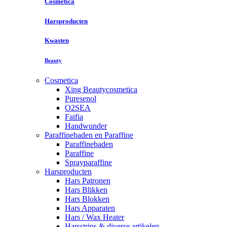
Cosmetica
Harsproducten
Kwasten
Beauty
Cosmetica
Xing Beautycosmetica
Puresenol
O2SEA
Faifia
Handwunder
Paraffinebaden en Paraffine
Paraffinebaden
Paraffine
Sprayparaffine
Harsproducten
Hars Patronen
Hars Blikken
Hars Blokken
Hars Apparaten
Hars / Wax Heater
Harsstrips & diverse artikelen