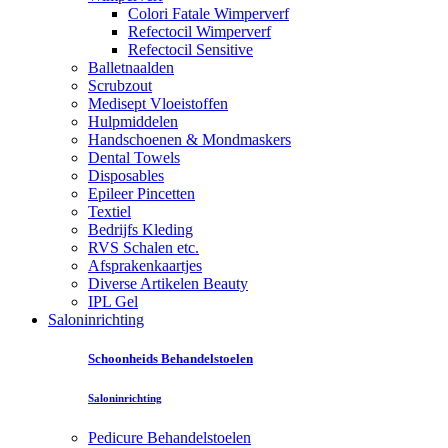
Colori Fatale Wimperverf
Refectocil Wimperverf
Refectocil Sensitive
Balletnaalden
Scrubzout
Medisept Vloeistoffen
Hulpmiddelen
Handschoenen & Mondmaskers
Dental Towels
Disposables
Epileer Pincetten
Textiel
Bedrijfs Kleding
RVS Schalen etc.
Afsprakenkaartjes
Diverse Artikelen Beauty
IPL Gel
Saloninrichting
Schoonheids Behandelstoelen
Saloninrichting
Pedicure Behandelstoelen