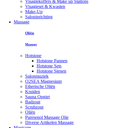
Visagiekoffers & Make up Stations
Visagieset & Kwasten
Make-Up
Saloninrichting
Massage
Oliën
Massage
Hotstone
Hotstone Pannen
Hotstone Sets
Hotstone Stenen
Salonmuziek
O2SEA Magnesium
Etherische Oliën
Kruiden
Sauna Opgiet
Badzout
Scrubzout
Oliën
Puresenol Massage Olie
Diverse Artikelen Massage
Manicure