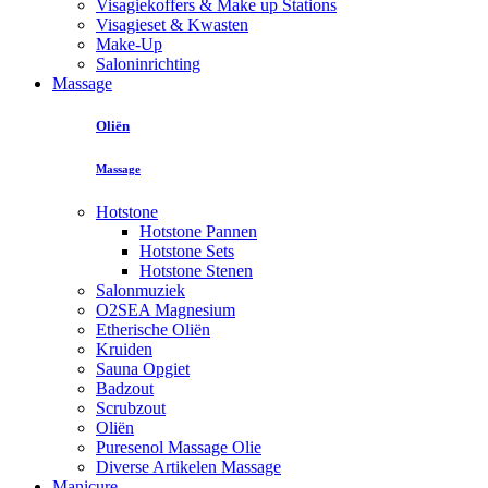
Visagiekoffers & Make up Stations
Visagieset & Kwasten
Make-Up
Saloninrichting
Massage
Oliën
Massage
Hotstone
Hotstone Pannen
Hotstone Sets
Hotstone Stenen
Salonmuziek
O2SEA Magnesium
Etherische Oliën
Kruiden
Sauna Opgiet
Badzout
Scrubzout
Oliën
Puresenol Massage Olie
Diverse Artikelen Massage
Manicure