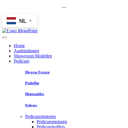
—
NL
Home
Aanbiedingen
Showroom Modellen
Pedicure
Diverse Frezen
PodoDip
Disposables
Pedicure
Pedicuremotoren
Pedicuremotoren
Pedicurekoffers