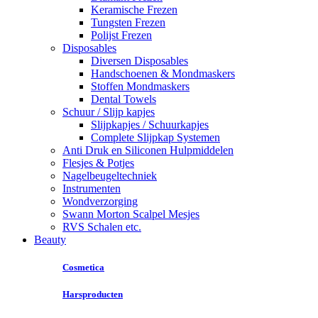
Keramische Frezen
Tungsten Frezen
Polijst Frezen
Disposables
Diversen Disposables
Handschoenen & Mondmaskers
Stoffen Mondmaskers
Dental Towels
Schuur / Slijp kapjes
Slijpkapjes / Schuurkapjes
Complete Slijpkap Systemen
Anti Druk en Siliconen Hulpmiddelen
Flesjes & Potjes
Nagelbeugeltechniek
Instrumenten
Wondverzorging
Swann Morton Scalpel Mesjes
RVS Schalen etc.
Beauty
Cosmetica
Harsproducten