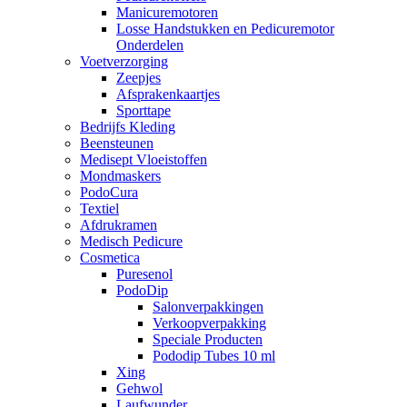
Manicuremotoren
Losse Handstukken en Pedicuremotor
Onderdelen
Voetverzorging
Zeepjes
Afsprakenkaartjes
Sporttape
Bedrijfs Kleding
Beensteunen
Medisept Vloeistoffen
Mondmaskers
PodoCura
Textiel
Afdrukramen
Medisch Pedicure
Cosmetica
Puresenol
PodoDip
Salonverpakkingen
Verkoopverpakking
Speciale Producten
Pododip Tubes 10 ml
Xing
Gehwol
Laufwunder