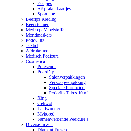
Zeepjes
Afsprakenkaartjes
Sporttape
Bedrijfs Kleding
Beensteunen
Medisept Vloeistoffen
Mondmaskers
PodoCura
Textiel
Afdrukramen
Medisch Pedicure
Cosmetica
Puresenol
PodoDip
Salonverpakkingen
Verkoopverpakking
Speciale Producten
Pododip Tubes 10 ml
Xing
Gehwol
Laufwunder
Mykored
Samenwerkende Pedicure’s
Diverse frezen
Diamant Frezen