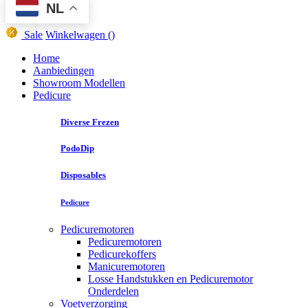
NL
Sale
Winkelwagen
()
Home
Aanbiedingen
Showroom Modellen
Pedicure
Diverse Frezen
PodoDip
Disposables
Pedicure
Pedicuremotoren
Pedicuremotoren
Pedicurekoffers
Manicuremotoren
Losse Handstukken en Pedicuremotor
Onderdelen
Voetverzorging