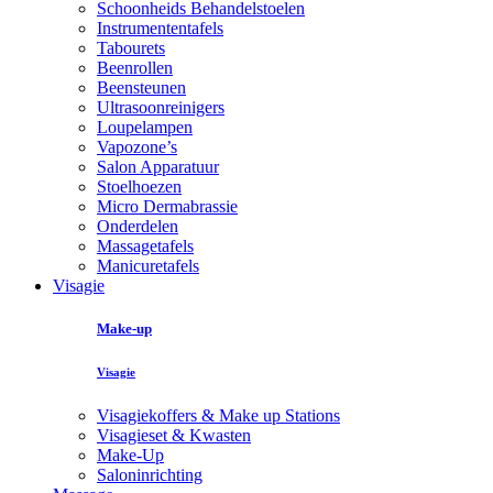
Schoonheids Behandelstoelen
Instrumententafels
Tabourets
Beenrollen
Beensteunen
Ultrasoonreinigers
Loupelampen
Vapozone’s
Salon Apparatuur
Stoelhoezen
Micro Dermabrassie
Onderdelen
Massagetafels
Manicuretafels
Visagie
Make-up
Visagie
Visagiekoffers & Make up Stations
Visagieset & Kwasten
Make-Up
Saloninrichting