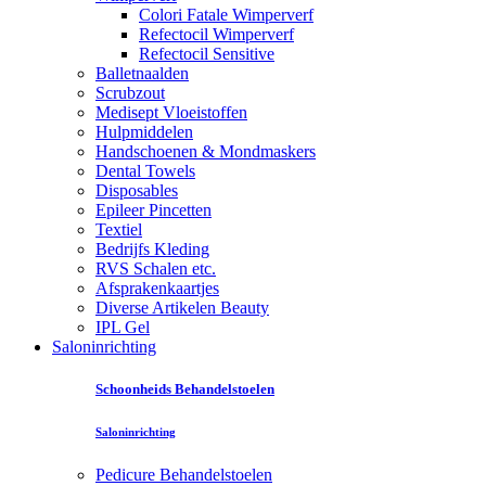
Colori Fatale Wimperverf
Refectocil Wimperverf
Refectocil Sensitive
Balletnaalden
Scrubzout
Medisept Vloeistoffen
Hulpmiddelen
Handschoenen & Mondmaskers
Dental Towels
Disposables
Epileer Pincetten
Textiel
Bedrijfs Kleding
RVS Schalen etc.
Afsprakenkaartjes
Diverse Artikelen Beauty
IPL Gel
Saloninrichting
Schoonheids Behandelstoelen
Saloninrichting
Pedicure Behandelstoelen