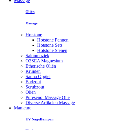
Massage
Oliën
Massage
Hotstone
Hotstone Pannen
Hotstone Sets
Hotstone Stenen
Salonmuziek
O2SEA Magnesium
Etherische Oliën
Kruiden
Sauna Opgiet
Badzout
Scrubzout
Oliën
Puresenol Massage Olie
Diverse Artikelen Massage
Manicure
UV Nagellampen