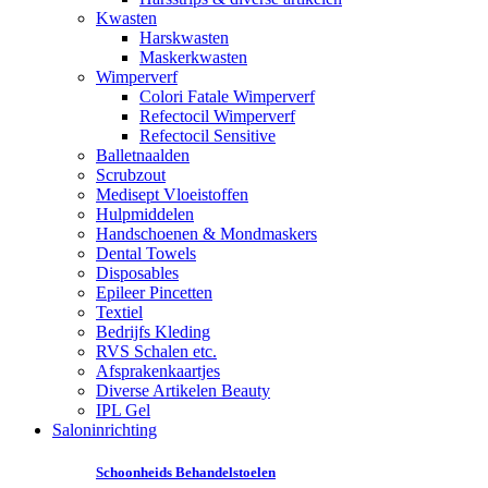
Kwasten
Harskwasten
Maskerkwasten
Wimperverf
Colori Fatale Wimperverf
Refectocil Wimperverf
Refectocil Sensitive
Balletnaalden
Scrubzout
Medisept Vloeistoffen
Hulpmiddelen
Handschoenen & Mondmaskers
Dental Towels
Disposables
Epileer Pincetten
Textiel
Bedrijfs Kleding
RVS Schalen etc.
Afsprakenkaartjes
Diverse Artikelen Beauty
IPL Gel
Saloninrichting
Schoonheids Behandelstoelen