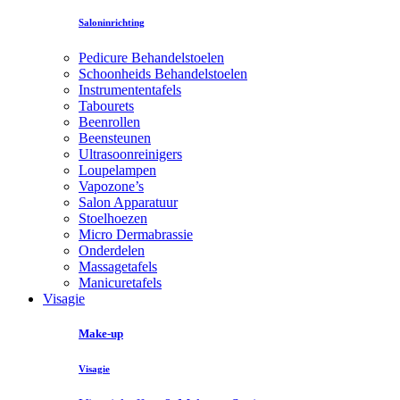
Saloninrichting
Pedicure Behandelstoelen
Schoonheids Behandelstoelen
Instrumententafels
Tabourets
Beenrollen
Beensteunen
Ultrasoonreinigers
Loupelampen
Vapozone’s
Salon Apparatuur
Stoelhoezen
Micro Dermabrassie
Onderdelen
Massagetafels
Manicuretafels
Visagie
Make-up
Visagie