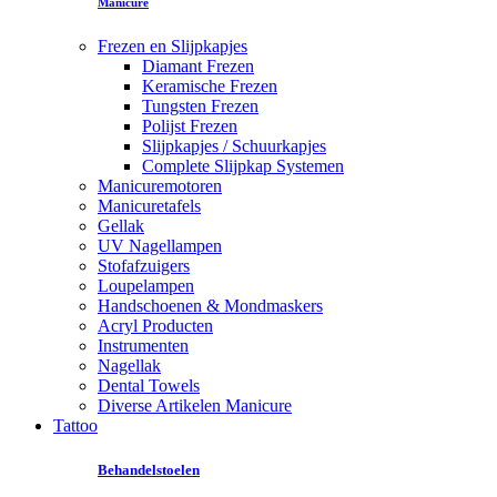
Manicure
Frezen en Slijpkapjes
Diamant Frezen
Keramische Frezen
Tungsten Frezen
Polijst Frezen
Slijpkapjes / Schuurkapjes
Complete Slijpkap Systemen
Manicuremotoren
Manicuretafels
Gellak
UV Nagellampen
Stofafzuigers
Loupelampen
Handschoenen & Mondmaskers
Acryl Producten
Instrumenten
Nagellak
Dental Towels
Diverse Artikelen Manicure
Tattoo
Behandelstoelen