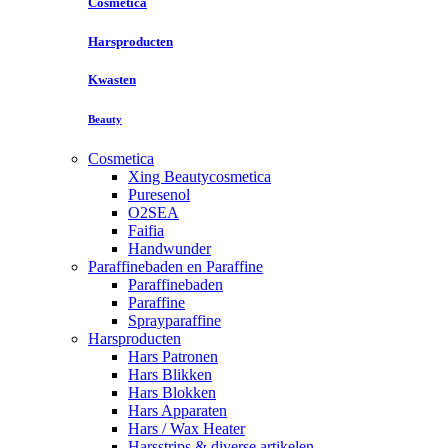
Cosmetica
Harsproducten
Kwasten
Beauty
Cosmetica
Xing Beautycosmetica
Puresenol
O2SEA
Faifia
Handwunder
Paraffinebaden en Paraffine
Paraffinebaden
Paraffine
Sprayparaffine
Harsproducten
Hars Patronen
Hars Blikken
Hars Blokken
Hars Apparaten
Hars / Wax Heater
Harsstrips & diverse artikelen