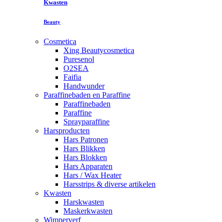
Kwasten
Beauty
Cosmetica
Xing Beautycosmetica
Puresenol
O2SEA
Faifia
Handwunder
Paraffinebaden en Paraffine
Paraffinebaden
Paraffine
Sprayparaffine
Harsproducten
Hars Patronen
Hars Blikken
Hars Blokken
Hars Apparaten
Hars / Wax Heater
Harsstrips & diverse artikelen
Kwasten
Harskwasten
Maskerkwasten
Wimperverf