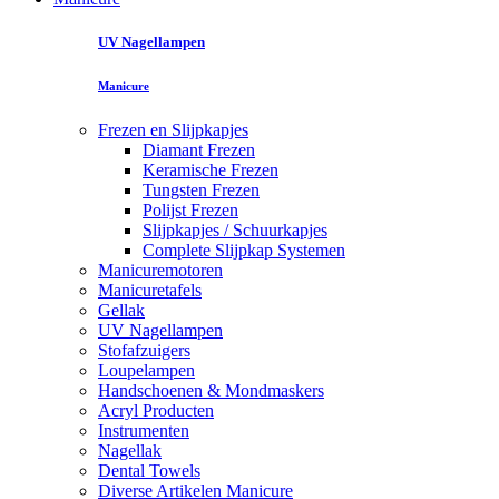
UV Nagellampen
Manicure
Frezen en Slijpkapjes
Diamant Frezen
Keramische Frezen
Tungsten Frezen
Polijst Frezen
Slijpkapjes / Schuurkapjes
Complete Slijpkap Systemen
Manicuremotoren
Manicuretafels
Gellak
UV Nagellampen
Stofafzuigers
Loupelampen
Handschoenen & Mondmaskers
Acryl Producten
Instrumenten
Nagellak
Dental Towels
Diverse Artikelen Manicure