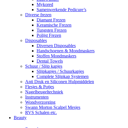
Mykored
Samenwerkende Pedicure’s
Diverse frezen
Diamant Frezen
Keramische Frezen
Tungsten Frezen
Polijst Frezen
Disposables
Diversen Disposables
Handschoenen & Mondmaskers
Stoffen Mondmaskers
Dental Towels
Schuur / Slijp kapjes
Slijpkapjes / Schuurkapjes
Complete Slijpkap Systemen
Anti Druk en Siliconen Hulpmiddelen
Flesjes & Potjes
Nagelbeugeltechniek
Instrumenten
Wondverzorging
Swann Morton Scalpel Mesjes
RVS Schalen etc.
Beauty