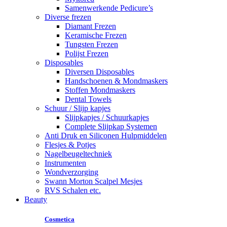
Samenwerkende Pedicure’s
Diverse frezen
Diamant Frezen
Keramische Frezen
Tungsten Frezen
Polijst Frezen
Disposables
Diversen Disposables
Handschoenen & Mondmaskers
Stoffen Mondmaskers
Dental Towels
Schuur / Slijp kapjes
Slijpkapjes / Schuurkapjes
Complete Slijpkap Systemen
Anti Druk en Siliconen Hulpmiddelen
Flesjes & Potjes
Nagelbeugeltechniek
Instrumenten
Wondverzorging
Swann Morton Scalpel Mesjes
RVS Schalen etc.
Beauty
Cosmetica