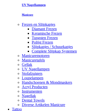
UV Nagellampen
Manicure
Frezen en Slijpkapjes
Diamant Frezen
Keramische Frezen
Tungsten Frezen
Polijst Frezen
Slijpkapjes / Schuurkapjes
Complete Slijpkap Systemen
Manicuremotoren
Manicuretafels
Gellak
UV Nagellampen
Stofafzuigers
Loupelampen
Handschoenen & Mondmaskers
Acryl Producten
Instrumenten
Nagellak
Dental Towels
Diverse Artikelen Manicure
Tattoo