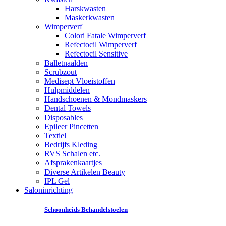
Harskwasten
Maskerkwasten
Wimperverf
Colori Fatale Wimperverf
Refectocil Wimperverf
Refectocil Sensitive
Balletnaalden
Scrubzout
Medisept Vloeistoffen
Hulpmiddelen
Handschoenen & Mondmaskers
Dental Towels
Disposables
Epileer Pincetten
Textiel
Bedrijfs Kleding
RVS Schalen etc.
Afsprakenkaartjes
Diverse Artikelen Beauty
IPL Gel
Saloninrichting
Schoonheids Behandelstoelen