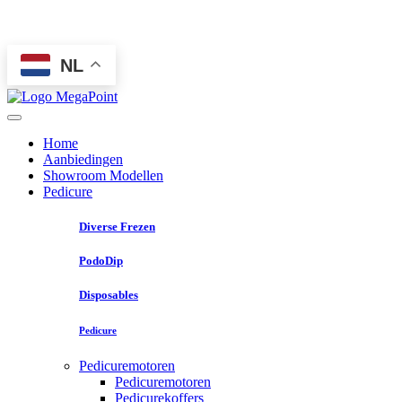
NL
Home
Aanbiedingen
Showroom Modellen
Pedicure
Diverse Frezen
PodoDip
Disposables
Pedicure
Pedicuremotoren
Pedicuremotoren
Pedicurekoffers