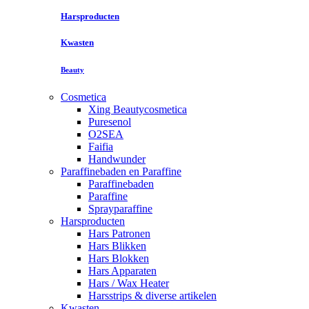
Harsproducten
Kwasten
Beauty
Cosmetica
Xing Beautycosmetica
Puresenol
O2SEA
Faifia
Handwunder
Paraffinebaden en Paraffine
Paraffinebaden
Paraffine
Sprayparaffine
Harsproducten
Hars Patronen
Hars Blikken
Hars Blokken
Hars Apparaten
Hars / Wax Heater
Harsstrips & diverse artikelen
Kwasten