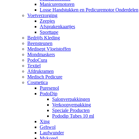
Manicuremotoren
Losse Handstukken en Pedicuremotor Onderdelen
Voetverzorging
Zeepjes
Afsprakenkaartjes
Sporttape
Bedrijfs Kleding
Beensteunen
Medisept Vloeistoffen
Mondmaskers
PodoCura
Textiel
Afdrukramen
Medisch Pedicure
Cosmetica
Puresenol
PodoDip
Salonverpakkingen
Verkoopverpakking
Speciale Producten
Pododip Tubes 10 ml
Xing
Gehwol
Laufwunder
Mykored