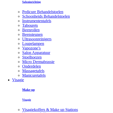
Saloninrichting
Pedicure Behandelstoelen
Schoonheids Behandelstoelen
Instrumententafels
Tabourets
Beenrollen
Beensteunen
Ultrasoonreinigers
Loupelampen
Vapozone’s
Salon Apparatuur
Stoelhoezen
Micro Dermabrassie
Onderdelen
Massagetafels
Manicuretafels
Visagie
Make-up
Visagie
Visagiekoffers & Make up Stations