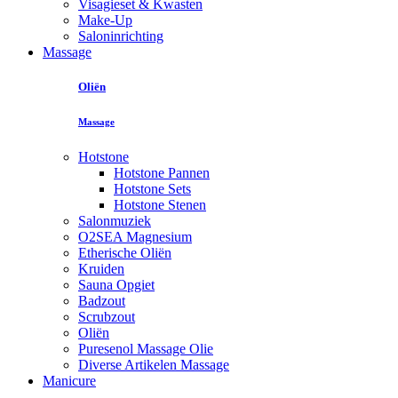
Visagieset & Kwasten
Make-Up
Saloninrichting
Massage
Oliën
Massage
Hotstone
Hotstone Pannen
Hotstone Sets
Hotstone Stenen
Salonmuziek
O2SEA Magnesium
Etherische Oliën
Kruiden
Sauna Opgiet
Badzout
Scrubzout
Oliën
Puresenol Massage Olie
Diverse Artikelen Massage
Manicure