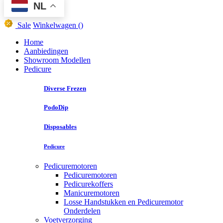
NL
Sale
Winkelwagen
()
Home
Aanbiedingen
Showroom Modellen
Pedicure
Diverse Frezen
PodoDip
Disposables
Pedicure
Pedicuremotoren
Pedicuremotoren
Pedicurekoffers
Manicuremotoren
Losse Handstukken en Pedicuremotor
Onderdelen
Voetverzorging