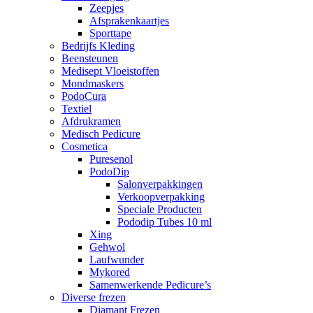
Zeepjes
Afsprakenkaartjes
Sporttape
Bedrijfs Kleding
Beensteunen
Medisept Vloeistoffen
Mondmaskers
PodoCura
Textiel
Afdrukramen
Medisch Pedicure
Cosmetica
Puresenol
PodoDip
Salonverpakkingen
Verkoopverpakking
Speciale Producten
Pododip Tubes 10 ml
Xing
Gehwol
Laufwunder
Mykored
Samenwerkende Pedicure’s
Diverse frezen
Diamant Frezen