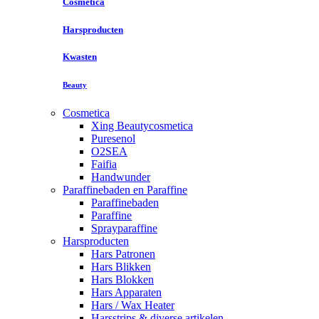
Cosmetica
Harsproducten
Kwasten
Beauty
Cosmetica
Xing Beautycosmetica
Puresenol
O2SEA
Faifia
Handwunder
Paraffinebaden en Paraffine
Paraffinebaden
Paraffine
Sprayparaffine
Harsproducten
Hars Patronen
Hars Blikken
Hars Blokken
Hars Apparaten
Hars / Wax Heater
Harsstrips & diverse artikelen