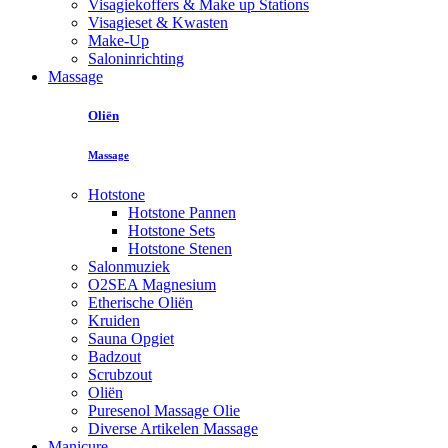
Visagiekoffers & Make up Stations
Visagieset & Kwasten
Make-Up
Saloninrichting
Massage
Oliën
Massage
Hotstone
Hotstone Pannen
Hotstone Sets
Hotstone Stenen
Salonmuziek
O2SEA Magnesium
Etherische Oliën
Kruiden
Sauna Opgiet
Badzout
Scrubzout
Oliën
Puresenol Massage Olie
Diverse Artikelen Massage
Manicure