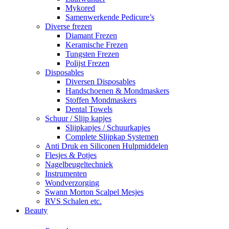
Mykored
Samenwerkende Pedicure’s
Diverse frezen
Diamant Frezen
Keramische Frezen
Tungsten Frezen
Polijst Frezen
Disposables
Diversen Disposables
Handschoenen & Mondmaskers
Stoffen Mondmaskers
Dental Towels
Schuur / Slijp kapjes
Slijpkapjes / Schuurkapjes
Complete Slijpkap Systemen
Anti Druk en Siliconen Hulpmiddelen
Flesjes & Potjes
Nagelbeugeltechniek
Instrumenten
Wondverzorging
Swann Morton Scalpel Mesjes
RVS Schalen etc.
Beauty