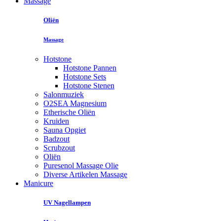
Massage
Oliën
Massage
Hotstone
Hotstone Pannen
Hotstone Sets
Hotstone Stenen
Salonmuziek
O2SEA Magnesium
Etherische Oliën
Kruiden
Sauna Opgiet
Badzout
Scrubzout
Oliën
Puresenol Massage Olie
Diverse Artikelen Massage
Manicure
UV Nagellampen