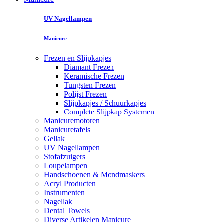
UV Nagellampen
Manicure
Frezen en Slijpkapjes
Diamant Frezen
Keramische Frezen
Tungsten Frezen
Polijst Frezen
Slijpkapjes / Schuurkapjes
Complete Slijpkap Systemen
Manicuremotoren
Manicuretafels
Gellak
UV Nagellampen
Stofafzuigers
Loupelampen
Handschoenen & Mondmaskers
Acryl Producten
Instrumenten
Nagellak
Dental Towels
Diverse Artikelen Manicure