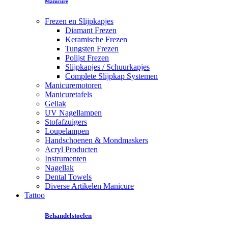
Manicure
Frezen en Slijpkapjes
Diamant Frezen
Keramische Frezen
Tungsten Frezen
Polijst Frezen
Slijpkapjes / Schuurkapjes
Complete Slijpkap Systemen
Manicuremotoren
Manicuretafels
Gellak
UV Nagellampen
Stofafzuigers
Loupelampen
Handschoenen & Mondmaskers
Acryl Producten
Instrumenten
Nagellak
Dental Towels
Diverse Artikelen Manicure
Tattoo
Behandelstoelen