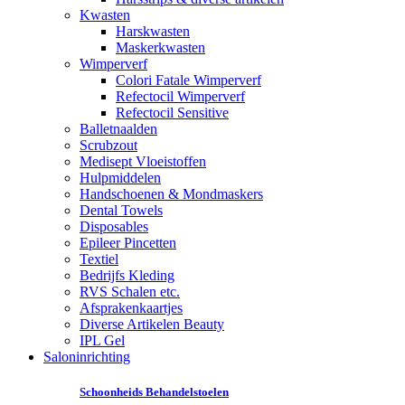
Kwasten
Harskwasten
Maskerkwasten
Wimperverf
Colori Fatale Wimperverf
Refectocil Wimperverf
Refectocil Sensitive
Balletnaalden
Scrubzout
Medisept Vloeistoffen
Hulpmiddelen
Handschoenen & Mondmaskers
Dental Towels
Disposables
Epileer Pincetten
Textiel
Bedrijfs Kleding
RVS Schalen etc.
Afsprakenkaartjes
Diverse Artikelen Beauty
IPL Gel
Saloninrichting
Schoonheids Behandelstoelen