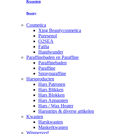
Kwasten
Beauty
Cosmetica
Xing Beautycosmetica
Puresenol
O2SEA
Faifia
Handwunder
Paraffinebaden en Paraffine
Paraffinebaden
Paraffine
Sprayparaffine
Harsproducten
Hars Patronen
Hars Blikken
Hars Blokken
Hars Apparaten
Hars / Wax Heater
Harsstrips & diverse artikelen
Kwasten
Harskwasten
Maskerkwasten
Wimperverf