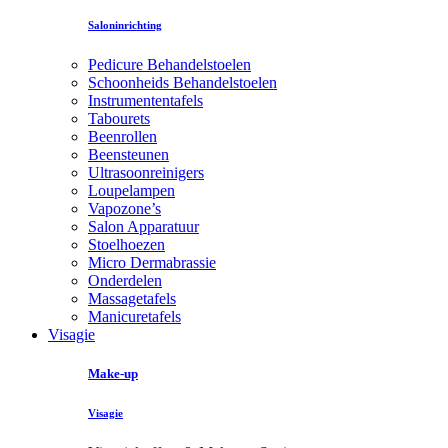
Saloninrichting
Pedicure Behandelstoelen
Schoonheids Behandelstoelen
Instrumententafels
Tabourets
Beenrollen
Beensteunen
Ultrasoonreinigers
Loupelampen
Vapozone’s
Salon Apparatuur
Stoelhoezen
Micro Dermabrassie
Onderdelen
Massagetafels
Manicuretafels
Visagie
Make-up
Visagie