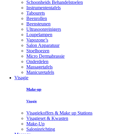
Schoonheids Behandelstoelen
Instrumententafels
Tabourets
Beenrollen
Beensteunen
Ultrasoonreinigers
Loupelampen
Vapozone’s
Salon Apparatuur
Stoelhoezen
Micro Dermabrassie
Onderdelen
Massagetafels
Manicuretafels
Visagie
Make-up
Visagie
Visagiekoffers & Make up Stations
Visagieset & Kwasten
Make-Up
Saloninrichting