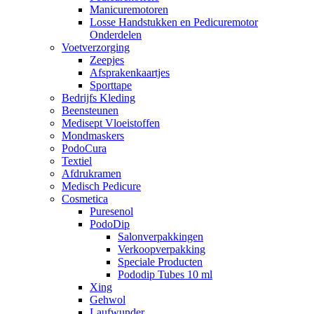
Manicuremotoren
Losse Handstukken en Pedicuremotor
Onderdelen
Voetverzorging
Zeepjes
Afsprakenkaartjes
Sporttape
Bedrijfs Kleding
Beensteunen
Medisept Vloeistoffen
Mondmaskers
PodoCura
Textiel
Afdrukramen
Medisch Pedicure
Cosmetica
Puresenol
PodoDip
Salonverpakkingen
Verkoopverpakking
Speciale Producten
Pododip Tubes 10 ml
Xing
Gehwol
Laufwunder