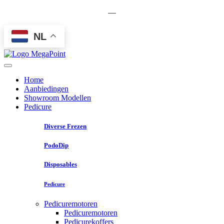
—
NL
Home
Aanbiedingen
Showroom Modellen
Pedicure
Diverse Frezen
PodoDip
Disposables
Pedicure
Pedicuremotoren
Pedicuremotoren
Pedicurekoffers