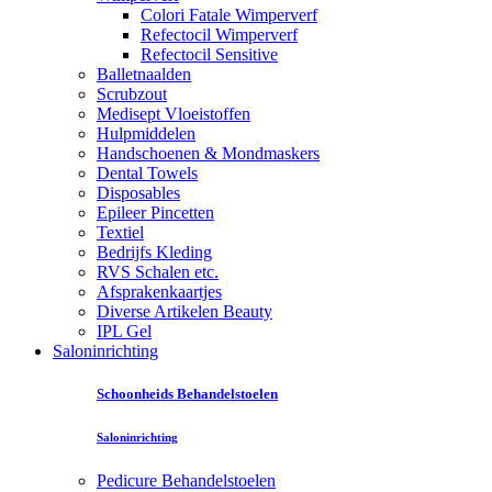
Colori Fatale Wimperverf
Refectocil Wimperverf
Refectocil Sensitive
Balletnaalden
Scrubzout
Medisept Vloeistoffen
Hulpmiddelen
Handschoenen & Mondmaskers
Dental Towels
Disposables
Epileer Pincetten
Textiel
Bedrijfs Kleding
RVS Schalen etc.
Afsprakenkaartjes
Diverse Artikelen Beauty
IPL Gel
Saloninrichting
Schoonheids Behandelstoelen
Saloninrichting
Pedicure Behandelstoelen