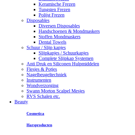
Keramische Frezen
Tungsten Frezen
Polijst Frezen
Disposables
Diversen Disposables
Handschoenen & Mondmaskers
Stoffen Mondmaskers
Dental Towels
Schuur / Slijp kapjes
Slijpkapjes / Schuurkapjes
Complete Slijpkap Systemen
Anti Druk en Siliconen Hulpmiddelen
Flesjes & Potjes
Nagelbeugeltechniek
Instrumenten
Wondverzorging
Swann Morton Scalpel Mesjes
RVS Schalen etc.
Beauty
Cosmetica
Harsproducten