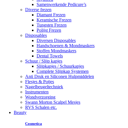
Samenwerkende Pedicure’s
Diverse frezen
Diamant Frezen
Keramische Frezen
Tungsten Frezen
Polijst Frezen
Disposables
Diversen Disposables
Handschoenen & Mondmaskers
Stoffen Mondmaskers
Dental Towels
Schuur / Slijp kapjes
Slijpkapjes / Schuurkapjes
Complete Slijpkap Systemen
Anti Druk en Siliconen Hulpmiddelen
Flesjes & Potjes
Nagelbeugeltechniek
Instrumenten
Wondverzorging
Swann Morton Scalpel Mesjes
RVS Schalen etc.
Beauty
Cosmetica