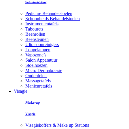
Saloninrichting
Pedicure Behandelstoelen
Schoonheids Behandelstoelen
Instrumententafels
Tabourets
Beenrollen
Beensteunen
Ultrasoonreinigers
Loupelampen
Vapozone’s
Salon Apparatuur
Stoelhoezen
Micro Dermabrassie
Onderdelen
Massagetafels
Manicuretafels
Visagie
Make-up
Visagie
Visagiekoffers & Make up Stations