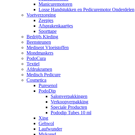
Manicuremotoren
Losse Handstukken en Pedicuremotor Onderdelen
Voetverzorging
Zeepjes
Afsprakenkaartjes
Sporttape
Bedrijfs Kleding
Beensteunen
Medisept Vloeistoffen
Mondmaskers
PodoCura
Textiel
Afdrukramen
Medisch Pedicure
Cosmetica
Puresenol
PodoDip
Salonverpakkingen
Verkoopverpakking
Speciale Producten
Pododip Tubes 10 ml
Xing
Gehwol
Laufwunder
Mykored