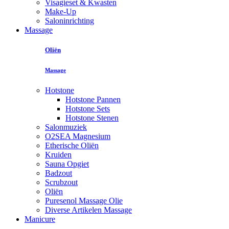
Visagieset & Kwasten
Make-Up
Saloninrichting
Massage
Oliën
Massage
Hotstone
Hotstone Pannen
Hotstone Sets
Hotstone Stenen
Salonmuziek
O2SEA Magnesium
Etherische Oliën
Kruiden
Sauna Opgiet
Badzout
Scrubzout
Oliën
Puresenol Massage Olie
Diverse Artikelen Massage
Manicure