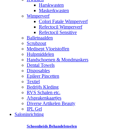
Harskwasten
Maskerkwasten
Wimperverf
Colori Fatale Wimperverf
Refectocil Wimperverf
Refectocil Sensitive
Balletnaalden
Scrubzout
Medisept Vloeistoffen
Hulpmiddelen
Handschoenen & Mondmaskers
Dental Towels
Disposables
Epileer Pincetten
Textiel
Bedrijfs Kleding
RVS Schalen etc.
Afsprakenkaartjes
Diverse Artikelen Beauty
IPL Gel
Saloninrichting
Schoonheids Behandelstoelen