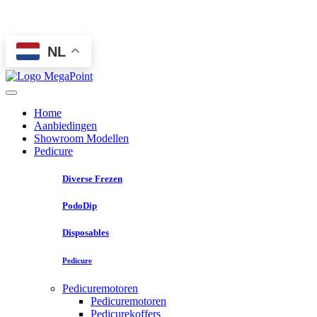
NL
Home
Aanbiedingen
Showroom Modellen
Pedicure
Diverse Frezen
PodoDip
Disposables
Pedicure
Pedicuremotoren
Pedicuremotoren
Pedicurekoffers