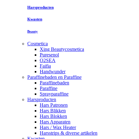
Harsproducten
Kwasten
Beauty
Cosmetica
Xing Beautycosmetica
Puresenol
O2SEA
Faifia
Handwunder
Paraffinebaden en Paraffine
Paraffinebaden
Paraffine
Sprayparaffine
Harsproducten
Hars Patronen
Hars Blikken
Hars Blokken
Hars Apparaten
Hars / Wax Heater
Harsstrips & diverse artikelen
Kwasten