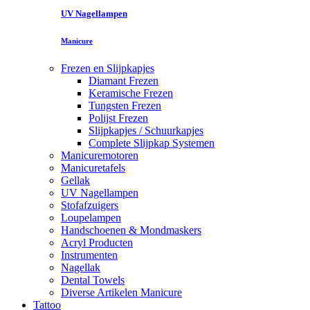
UV Nagellampen
Manicure
Frezen en Slijpkapjes
Diamant Frezen
Keramische Frezen
Tungsten Frezen
Polijst Frezen
Slijpkapjes / Schuurkapjes
Complete Slijpkap Systemen
Manicuremotoren
Manicuretafels
Gellak
UV Nagellampen
Stofafzuigers
Loupelampen
Handschoenen & Mondmaskers
Acryl Producten
Instrumenten
Nagellak
Dental Towels
Diverse Artikelen Manicure
Tattoo