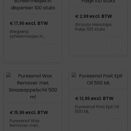
excl. BTW
€
2,99
excl. BTW
€
17,95
Smoots Harsstrips
Pakje 100 stuks
Wegwerp
scheermesjes in
In
dispenser 100 stuks
In
winkelmand
winkelmand
Product openen
Product openen
excl. BTW
€
12,95
Puresenol Post Epil Oil
500 ML
excl. BTW
€
15,95
Puresenol Wax
Mail wanneer
Remover met
beschikbaar
Sinaasappelschil 500