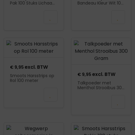
Pak 100 Stuks Lichaam
Bandeau Kleur Wit 100
20x7CM
stuks
In
In
winkelmand
winkelmand
Product openen
Product openen
excl. BTW
€
9,95
excl. BTW
€
9,95
Smoots Harsstrips op
Rol 100 meter
Talkpoeder met
Menthol Strooibus 300
In
Gram
winkelmand
In
winkelmand
Product openen
Product openen