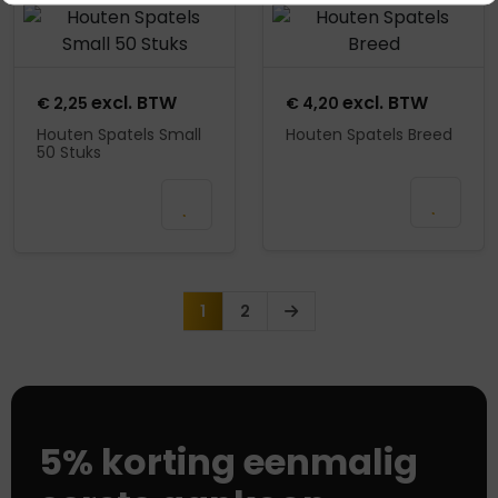
Product openen
Product openen
excl. BTW
excl. BTW
€
2,25
€
4,20
Houten Spatels Small
Houten Spatels Breed
50 Stuks
In
Mail wanneer
winkelmand
beschikbaar
1
2
5% korting eenmalig