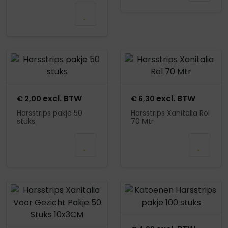
ml
Mail wanneer
beschikbaar
Product openen
Product openen
excl. BTW
excl. BTW
€
2,00
€
6,30
Harsstrips pakje 50
Harsstrips Xanitalia Rol
stuks
70 Mtr
In
Mail wanneer
winkelmand
beschikbaar
Product openen
Product openen