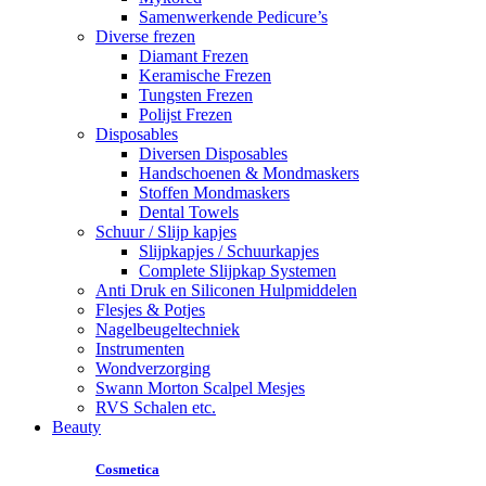
Samenwerkende Pedicure’s
Diverse frezen
Diamant Frezen
Keramische Frezen
Tungsten Frezen
Polijst Frezen
Disposables
Diversen Disposables
Handschoenen & Mondmaskers
Stoffen Mondmaskers
Dental Towels
Schuur / Slijp kapjes
Slijpkapjes / Schuurkapjes
Complete Slijpkap Systemen
Anti Druk en Siliconen Hulpmiddelen
Flesjes & Potjes
Nagelbeugeltechniek
Instrumenten
Wondverzorging
Swann Morton Scalpel Mesjes
RVS Schalen etc.
Beauty
Cosmetica