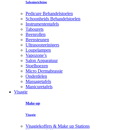
Saloninrichting
Pedicure Behandelstoelen
Schoonheids Behandelstoelen
Instrumententafels
Tabourets
Beenrollen
Beensteunen
Ultrasoonreinigers
Loupelampen
Vapozone’s
Salon Apparatuur
Stoelhoezen
Micro Dermabrassie
Onderdelen
Massagetafels
Manicuretafels
Visagie
Make-up
Visagie
Visagiekoffers & Make up Stations