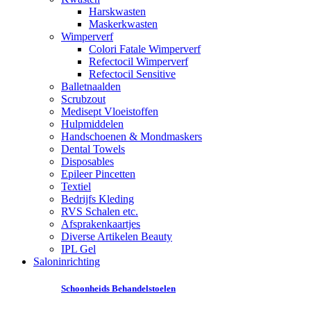
Harskwasten
Maskerkwasten
Wimperverf
Colori Fatale Wimperverf
Refectocil Wimperverf
Refectocil Sensitive
Balletnaalden
Scrubzout
Medisept Vloeistoffen
Hulpmiddelen
Handschoenen & Mondmaskers
Dental Towels
Disposables
Epileer Pincetten
Textiel
Bedrijfs Kleding
RVS Schalen etc.
Afsprakenkaartjes
Diverse Artikelen Beauty
IPL Gel
Saloninrichting
Schoonheids Behandelstoelen