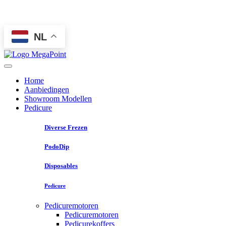
NL
Home
Aanbiedingen
Showroom Modellen
Pedicure
Diverse Frezen
PodoDip
Disposables
Pedicure
Pedicuremotoren
Pedicuremotoren
Pedicurekoffers