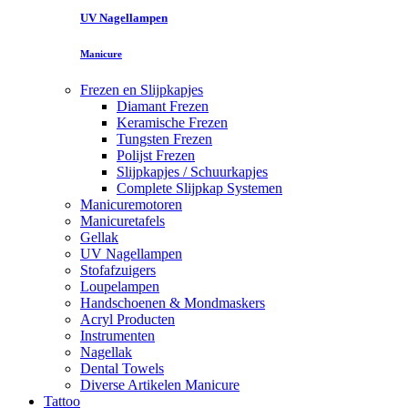
UV Nagellampen
Manicure
Frezen en Slijpkapjes
Diamant Frezen
Keramische Frezen
Tungsten Frezen
Polijst Frezen
Slijpkapjes / Schuurkapjes
Complete Slijpkap Systemen
Manicuremotoren
Manicuretafels
Gellak
UV Nagellampen
Stofafzuigers
Loupelampen
Handschoenen & Mondmaskers
Acryl Producten
Instrumenten
Nagellak
Dental Towels
Diverse Artikelen Manicure
Tattoo