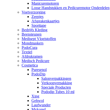
Manicuremotoren
Losse Handstukken en Pedicuremotor Onderdelen
Voetverzorging
Zeepjes
Afsprakenkaartjes
Sporttape
Bedrijfs Kleding
Beensteunen
Medisept Vloeistoffen
Mondmaskers
PodoCura
Textiel
Afdrukramen
Medisch Pedicure
Cosmetica
Puresenol
PodoDip
Salonverpakkingen
Verkoopverpakking
Speciale Producten
Pododip Tubes 10 ml
Xing
Gehwol
Laufwunder
Mykored