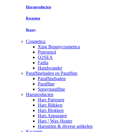
Harsproducten
Kwasten
Beauty
Cosmetica
Xing Beautycosmetica
Puresenol
O2SEA
Faifia
Handwunder
Paraffinebaden en Paraffine
Paraffinebaden
Paraffine
Sprayparaffine
Harsproducten
Hars Patronen
Hars Blikken
Hars Blokken
Hars Apparaten
Hars / Wax Heater
Harsstrips & diverse artikelen
Kwasten