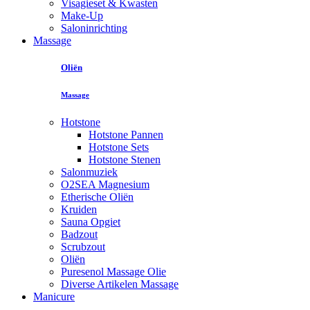
Visagieset & Kwasten
Make-Up
Saloninrichting
Massage
Oliën
Massage
Hotstone
Hotstone Pannen
Hotstone Sets
Hotstone Stenen
Salonmuziek
O2SEA Magnesium
Etherische Oliën
Kruiden
Sauna Opgiet
Badzout
Scrubzout
Oliën
Puresenol Massage Olie
Diverse Artikelen Massage
Manicure