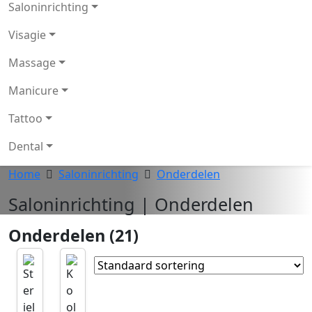
Saloninrichting
Visagie
Massage
Manicure
Tattoo
Dental
Home
Saloninrichting
Onderdelen
Saloninrichting | Onderdelen
Onderdelen (21)
P
P
r
r
o
o