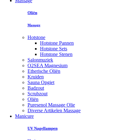
Massage
Oliën
Massage
Hotstone
Hotstone Pannen
Hotstone Sets
Hotstone Stenen
Salonmuziek
O2SEA Magnesium
Etherische Oliën
Kruiden
Sauna Opgiet
Badzout
Scrubzout
Oliën
Puresenol Massage Olie
Diverse Artikelen Massage
Manicure
UV Nagellampen