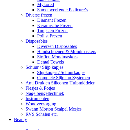
Mykored
Samenwerkende Pedicure’s
Diverse frezen
Diamant Frezen
Keramische Frezen
Tungsten Frezen
Polijst Frezen
Disposables
Diversen Disposables
Handschoenen & Mondmaskers
Stoffen Mondmaskers
Dental Towels
Schuur / Slijp kapjes
Slijpkapjes / Schuurkapjes
Complete Slijpkap Systemen
Anti Druk en Siliconen Hulpmiddelen
Flesjes & Potjes
Nagelbeugeltechniek
Instrumenten
Wondverzorging
Swann Morton Scalpel Mesjes
RVS Schalen etc.
Beauty