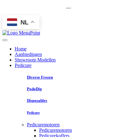
—
NL
Home
Aanbiedingen
Showroom Modellen
Pedicure
Diverse Frezen
PodoDip
Disposables
Pedicure
Pedicuremotoren
Pedicuremotoren
Pedicurekoffers