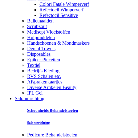
Colori Fatale Wimperverf
Refectocil Wimperverf
Refectocil Sensitive
Balletnaalden
Scrubzout
Medisept Vloeistoffen
Hulpmiddelen
Handschoenen & Mondmaskers
Dental Towels
Disposables
Epileer Pincetten
Textiel
Bedrijfs Kleding
RVS Schalen etc.
Afsprakenkaartjes
Diverse Artikelen Beauty
IPL Gel
Saloninrichting
Schoonheids Behandelstoelen
Saloninrichting
Pedicure Behandelstoelen