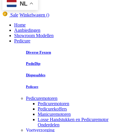
NL
Sale
Winkelwagen
()
Home
Aanbiedingen
Showroom Modellen
Pedicure
Diverse Frezen
PodoDip
Disposables
Pedicure
Pedicuremotoren
Pedicuremotoren
Pedicurekoffers
Manicuremotoren
Losse Handstukken en Pedicuremotor
Onderdelen
Voetverzorging