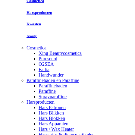
Cosmetica
Harsproducten
Kwasten
Beauty
Cosmetica
Xing Beautycosmetica
Puresenol
O2SEA
Faifia
Handwunder
Paraffinebaden en Paraffine
Paraffinebaden
Paraffine
Sprayparaffine
Harsproducten
Hars Patronen
Hars Blikken
Hars Blokken
Hars Apparaten
Hars / Wax Heater
Harsstrips & diverse artikelen