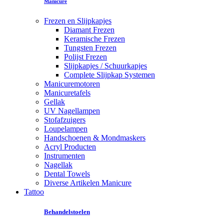
Manicure
Frezen en Slijpkapjes
Diamant Frezen
Keramische Frezen
Tungsten Frezen
Polijst Frezen
Slijpkapjes / Schuurkapjes
Complete Slijpkap Systemen
Manicuremotoren
Manicuretafels
Gellak
UV Nagellampen
Stofafzuigers
Loupelampen
Handschoenen & Mondmaskers
Acryl Producten
Instrumenten
Nagellak
Dental Towels
Diverse Artikelen Manicure
Tattoo
Behandelstoelen