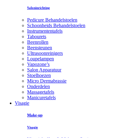
Saloninrichting
Pedicure Behandelstoelen
Schoonheids Behandelstoelen
Instrumententafels
Tabourets
Beenrollen
Beensteunen
Ultrasoonreinigers
Loupelampen
Vapozone’s
Salon Apparatuur
Stoelhoezen
Micro Dermabrassie
Onderdelen
Massagetafels
Manicuretafels
Visagie
Make-up
Visagie