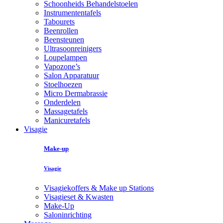
Schoonheids Behandelstoelen
Instrumententafels
Tabourets
Beenrollen
Beensteunen
Ultrasoonreinigers
Loupelampen
Vapozone’s
Salon Apparatuur
Stoelhoezen
Micro Dermabrassie
Onderdelen
Massagetafels
Manicuretafels
Visagie
Make-up
Visagie
Visagiekoffers & Make up Stations
Visagieset & Kwasten
Make-Up
Saloninrichting