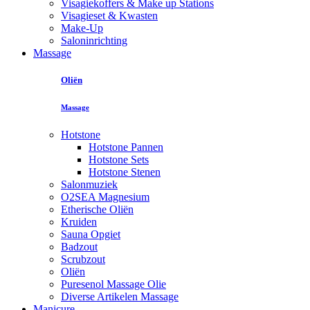
Visagiekoffers & Make up Stations
Visagieset & Kwasten
Make-Up
Saloninrichting
Massage
Oliën
Massage
Hotstone
Hotstone Pannen
Hotstone Sets
Hotstone Stenen
Salonmuziek
O2SEA Magnesium
Etherische Oliën
Kruiden
Sauna Opgiet
Badzout
Scrubzout
Oliën
Puresenol Massage Olie
Diverse Artikelen Massage
Manicure