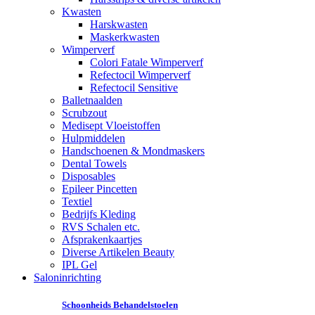
Kwasten
Harskwasten
Maskerkwasten
Wimperverf
Colori Fatale Wimperverf
Refectocil Wimperverf
Refectocil Sensitive
Balletnaalden
Scrubzout
Medisept Vloeistoffen
Hulpmiddelen
Handschoenen & Mondmaskers
Dental Towels
Disposables
Epileer Pincetten
Textiel
Bedrijfs Kleding
RVS Schalen etc.
Afsprakenkaartjes
Diverse Artikelen Beauty
IPL Gel
Saloninrichting
Schoonheids Behandelstoelen