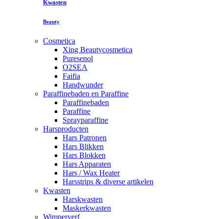
Kwasten
Beauty
Cosmetica
Xing Beautycosmetica
Puresenol
O2SEA
Faifia
Handwunder
Paraffinebaden en Paraffine
Paraffinebaden
Paraffine
Sprayparaffine
Harsproducten
Hars Patronen
Hars Blikken
Hars Blokken
Hars Apparaten
Hars / Wax Heater
Harsstrips & diverse artikelen
Kwasten
Harskwasten
Maskerkwasten
Wimperverf