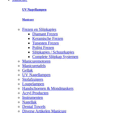
UV Nagellampen
Manicure
Frezen en Slijpkapjes
Diamant Frezen
Keramische Frezen
Tungsten Frezen
Polijst Frezen
Slijpkapjes / Schuurkapjes
Complete Slijpkap Systemen
Manicuremotoren
Manicuretafels
Gellak
UV Nagellampen
Stofafzuigers
Loupelampen
Handschoenen & Mondmaskers
Acryl Producten
Instrumenten
Nagellak
Dental Towels
Diverse Artikelen Manicure