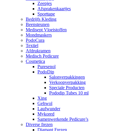
Zeepjes
Afsprakenkaartjes
Sporttape
Bedrijfs Kleding
Beensteunen
Medisept Vloeistoffen
Mondmaskers
PodoCura
Textiel
Afdrukramen
Medisch Pedicure
Cosmetica
Puresenol
PodoDip
Salonverpakkingen
Verkoopverpakking
Speciale Producten
Pododip Tubes 10 ml
Xing
Gehwol
Laufwunder
Mykored
Samenwerkende Pedicure’s
Diverse frezen
Diamant Frezen