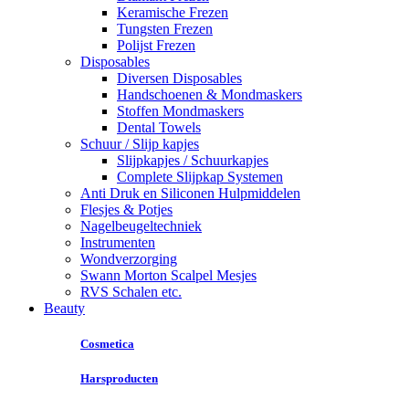
Keramische Frezen
Tungsten Frezen
Polijst Frezen
Disposables
Diversen Disposables
Handschoenen & Mondmaskers
Stoffen Mondmaskers
Dental Towels
Schuur / Slijp kapjes
Slijpkapjes / Schuurkapjes
Complete Slijpkap Systemen
Anti Druk en Siliconen Hulpmiddelen
Flesjes & Potjes
Nagelbeugeltechniek
Instrumenten
Wondverzorging
Swann Morton Scalpel Mesjes
RVS Schalen etc.
Beauty
Cosmetica
Harsproducten