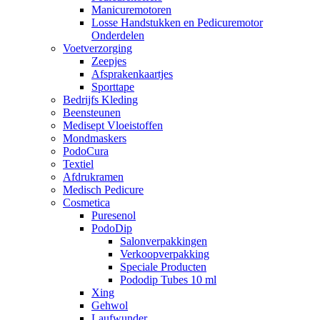
Manicuremotoren
Losse Handstukken en Pedicuremotor
Onderdelen
Voetverzorging
Zeepjes
Afsprakenkaartjes
Sporttape
Bedrijfs Kleding
Beensteunen
Medisept Vloeistoffen
Mondmaskers
PodoCura
Textiel
Afdrukramen
Medisch Pedicure
Cosmetica
Puresenol
PodoDip
Salonverpakkingen
Verkoopverpakking
Speciale Producten
Pododip Tubes 10 ml
Xing
Gehwol
Laufwunder