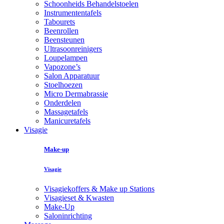
Schoonheids Behandelstoelen
Instrumententafels
Tabourets
Beenrollen
Beensteunen
Ultrasoonreinigers
Loupelampen
Vapozone’s
Salon Apparatuur
Stoelhoezen
Micro Dermabrassie
Onderdelen
Massagetafels
Manicuretafels
Visagie
Make-up
Visagie
Visagiekoffers & Make up Stations
Visagieset & Kwasten
Make-Up
Saloninrichting