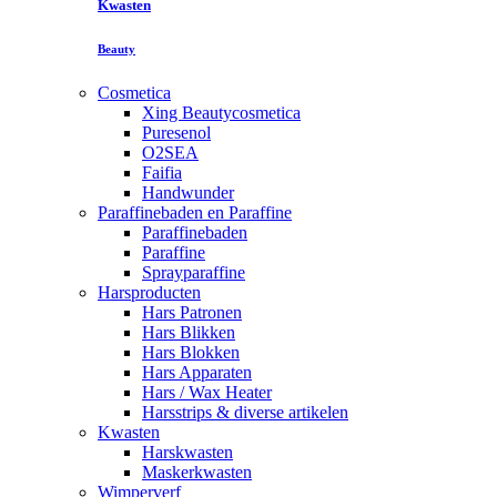
Kwasten
Beauty
Cosmetica
Xing Beautycosmetica
Puresenol
O2SEA
Faifia
Handwunder
Paraffinebaden en Paraffine
Paraffinebaden
Paraffine
Sprayparaffine
Harsproducten
Hars Patronen
Hars Blikken
Hars Blokken
Hars Apparaten
Hars / Wax Heater
Harsstrips & diverse artikelen
Kwasten
Harskwasten
Maskerkwasten
Wimperverf