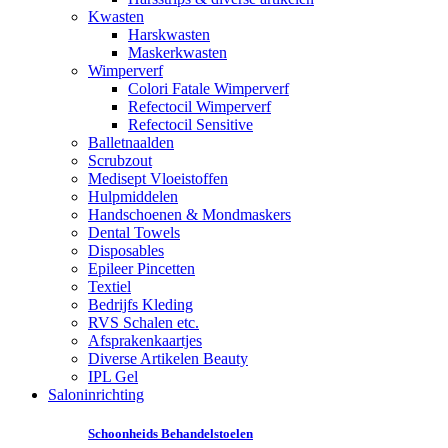
Kwasten
Harskwasten
Maskerkwasten
Wimperverf
Colori Fatale Wimperverf
Refectocil Wimperverf
Refectocil Sensitive
Balletnaalden
Scrubzout
Medisept Vloeistoffen
Hulpmiddelen
Handschoenen & Mondmaskers
Dental Towels
Disposables
Epileer Pincetten
Textiel
Bedrijfs Kleding
RVS Schalen etc.
Afsprakenkaartjes
Diverse Artikelen Beauty
IPL Gel
Saloninrichting
Schoonheids Behandelstoelen