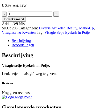
€
0,98
excl. BTW
Visagie
-
+
Setje
In winkelmand
Eyelash
Add to Wishlist
in
SKU:
203
Categorieën:
Diverse Artikelen Beauty
,
Make-Up
,
Potje
Visagieset & Kwasten
Tag:
Visagie Setje Eyelash in Potje
hoeveelheid
Beschrijving
Beoordelingen
Beschrijving
Visagie setje Eyelash in Potje.
Leuk setje om als gift weg te geven.
Reviews
Nog geen reviews.
Gerelateerde producten