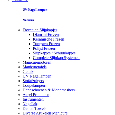
UV Nagellampen
Manicure
Frezen en Slijpkapjes
Diamant Frezen
Keramische Frezen
Tungsten Frezen
Polijst Frezen
Slijpkapjes / Schuurkapjes
Complete Slijpkap Systemen
Manicuremotoren
Manicuretafels
Gellak
UV Nagellampen
Stofafzuigers
Loupelampen
Handschoenen & Mondmaskers
Acryl Producten
Instrumenten
Nagellak
Dental Towels
Diverse Artikelen Manicure