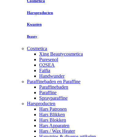
Cosmetica
Harsproducten
Kwasten
Beauty
Cosmetica
Xing Beautycosmetica
Puresenol
O2SEA
Faifia
Handwunder
Paraffinebaden en Paraffine
Paraffinebaden
Paraffine
Sprayparaffine
Harsproducten
Hars Patronen
Hars Blikken
Hars Blokken
Hars Apparaten
Hars / Wax Heater
Harsstrips & diverse artikelen