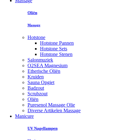
Massage
Oliën
Massage
Hotstone
Hotstone Pannen
Hotstone Sets
Hotstone Stenen
Salonmuziek
O2SEA Magnesium
Etherische Oliën
Kruiden
Sauna Opgiet
Badzout
Scrubzout
Oliën
Puresenol Massage Olie
Diverse Artikelen Massage
Manicure
UV Nagellampen