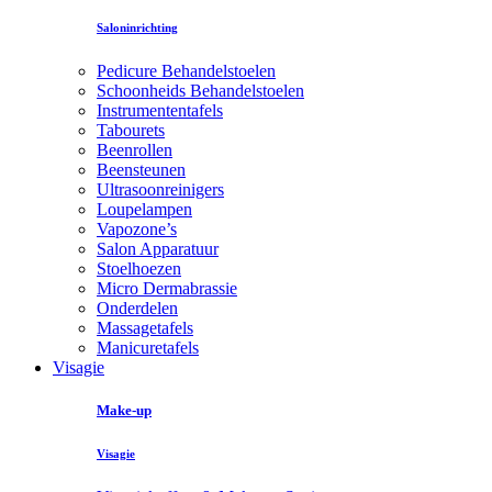
Saloninrichting
Pedicure Behandelstoelen
Schoonheids Behandelstoelen
Instrumententafels
Tabourets
Beenrollen
Beensteunen
Ultrasoonreinigers
Loupelampen
Vapozone’s
Salon Apparatuur
Stoelhoezen
Micro Dermabrassie
Onderdelen
Massagetafels
Manicuretafels
Visagie
Make-up
Visagie