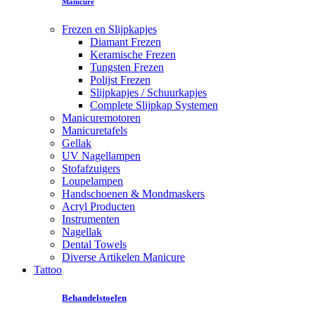
Manicure
Frezen en Slijpkapjes
Diamant Frezen
Keramische Frezen
Tungsten Frezen
Polijst Frezen
Slijpkapjes / Schuurkapjes
Complete Slijpkap Systemen
Manicuremotoren
Manicuretafels
Gellak
UV Nagellampen
Stofafzuigers
Loupelampen
Handschoenen & Mondmaskers
Acryl Producten
Instrumenten
Nagellak
Dental Towels
Diverse Artikelen Manicure
Tattoo
Behandelstoelen