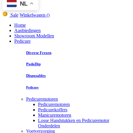
NL
Sale
Winkelwagen
()
Home
Aanbiedingen
Showroom Modellen
Pedicure
Diverse Frezen
PodoDip
Disposables
Pedicure
Pedicuremotoren
Pedicuremotoren
Pedicurekoffers
Manicuremotoren
Losse Handstukken en Pedicuremotor
Onderdelen
Voetverzorging