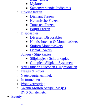
Mykored
Samenwerkende Pedicure’s
Diverse frezen
Diamant Frezen
Keramische Frezen
Tungsten Frezen
Polijst Frezen
Disposables
Diversen Disposables
Handschoenen & Mondmaskers
Stoffen Mondmaskers
Dental Towels
Schuur / Slijp kapjes
Slijpkapjes / Schuurkapjes
Complete Slijpkap Systemen
Anti Druk en Siliconen Hulpmiddelen
Flesjes & Potjes
Nagelbeugeltechniek
Instrumenten
Wondverzorging
Swann Morton Scalpel Mesjes
RVS Schalen etc.
Beauty