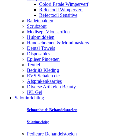
Colori Fatale Wimperverf
Refectocil Wimperverf
Refectocil Sensitive
Balletnaalden
Scrubzout
Medisept Vloeistoffen
Hulpmiddelen
Handschoenen & Mondmaskers
Dental Towels
Disposables
Epileer Pincetten
Textiel
Bedrijfs Kleding
RVS Schalen etc.
Afsprakenkaartjes
Diverse Artikelen Beauty
IPL Gel
Saloninrichting
Schoonheids Behandelstoelen
Saloninrichting
Pedicure Behandelstoelen