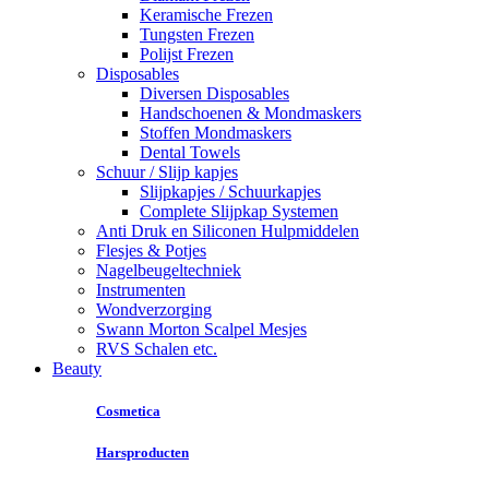
Keramische Frezen
Tungsten Frezen
Polijst Frezen
Disposables
Diversen Disposables
Handschoenen & Mondmaskers
Stoffen Mondmaskers
Dental Towels
Schuur / Slijp kapjes
Slijpkapjes / Schuurkapjes
Complete Slijpkap Systemen
Anti Druk en Siliconen Hulpmiddelen
Flesjes & Potjes
Nagelbeugeltechniek
Instrumenten
Wondverzorging
Swann Morton Scalpel Mesjes
RVS Schalen etc.
Beauty
Cosmetica
Harsproducten