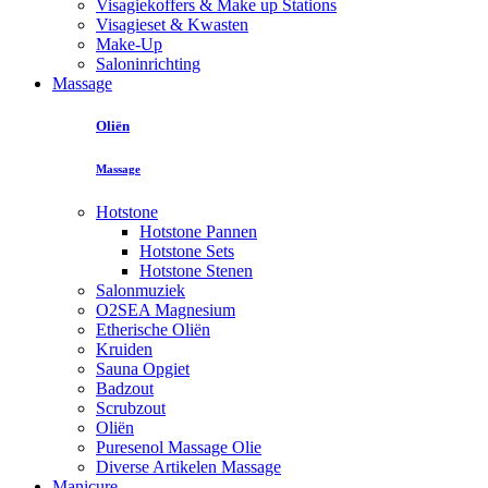
Visagiekoffers & Make up Stations
Visagieset & Kwasten
Make-Up
Saloninrichting
Massage
Oliën
Massage
Hotstone
Hotstone Pannen
Hotstone Sets
Hotstone Stenen
Salonmuziek
O2SEA Magnesium
Etherische Oliën
Kruiden
Sauna Opgiet
Badzout
Scrubzout
Oliën
Puresenol Massage Olie
Diverse Artikelen Massage
Manicure