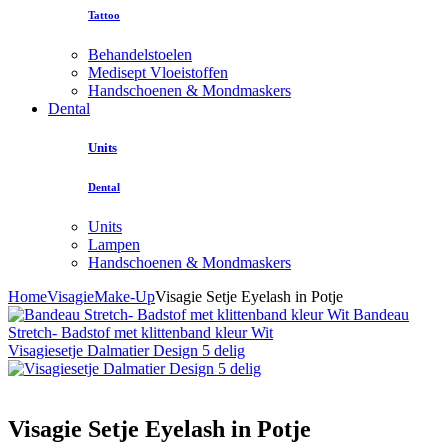
Tattoo
Behandelstoelen
Medisept Vloeistoffen
Handschoenen & Mondmaskers
Dental
Units
Dental
Units
Lampen
Handschoenen & Mondmaskers
Home
Visagie
Make-Up
Visagie Setje Eyelash in Potje
Bandeau
Stretch- Badstof met klittenband kleur Wit
Visagiesetje Dalmatier Design 5 delig
Visagie Setje Eyelash in Potje