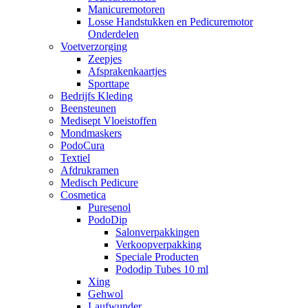
Manicuremotoren
Losse Handstukken en Pedicuremotor
Onderdelen
Voetverzorging
Zeepjes
Afsprakenkaartjes
Sporttape
Bedrijfs Kleding
Beensteunen
Medisept Vloeistoffen
Mondmaskers
PodoCura
Textiel
Afdrukramen
Medisch Pedicure
Cosmetica
Puresenol
PodoDip
Salonverpakkingen
Verkoopverpakking
Speciale Producten
Pododip Tubes 10 ml
Xing
Gehwol
Laufwunder