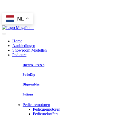
—
NL
Home
Aanbiedingen
Showroom Modellen
Pedicure
Diverse Frezen
PodoDip
Disposables
Pedicure
Pedicuremotoren
Pedicuremotoren
Pedicurekoffers