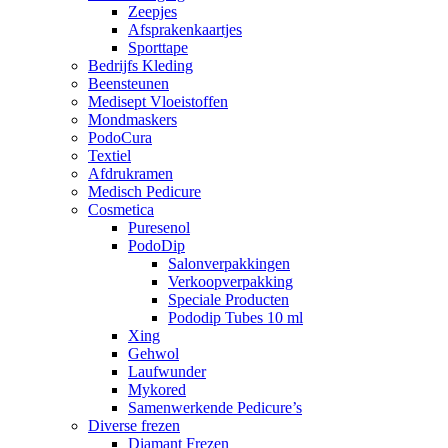
Zeepjes
Afsprakenkaartjes
Sporttape
Bedrijfs Kleding
Beensteunen
Medisept Vloeistoffen
Mondmaskers
PodoCura
Textiel
Afdrukramen
Medisch Pedicure
Cosmetica
Puresenol
PodoDip
Salonverpakkingen
Verkoopverpakking
Speciale Producten
Pododip Tubes 10 ml
Xing
Gehwol
Laufwunder
Mykored
Samenwerkende Pedicure’s
Diverse frezen
Diamant Frezen