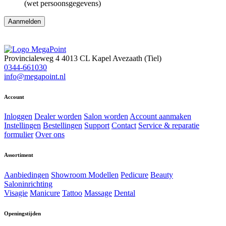
(wet persoonsgegevens)
Aanmelden
Provincialeweg 4
4013 CL Kapel Avezaath (Tiel)
0344-661030
info@megapoint.nl
Account
Inloggen
Dealer worden
Salon worden
Account aanmaken
Instellingen
Bestellingen
Support
Contact
Service & reparatie
formulier
Over ons
Assortiment
Aanbiedingen
Showroom Modellen
Pedicure
Beauty
Saloninrichting
Visagie
Manicure
Tattoo
Massage
Dental
Openingstijden