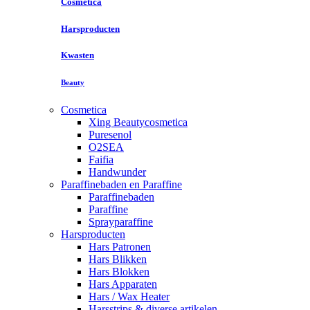
Cosmetica
Harsproducten
Kwasten
Beauty
Cosmetica
Xing Beautycosmetica
Puresenol
O2SEA
Faifia
Handwunder
Paraffinebaden en Paraffine
Paraffinebaden
Paraffine
Sprayparaffine
Harsproducten
Hars Patronen
Hars Blikken
Hars Blokken
Hars Apparaten
Hars / Wax Heater
Harsstrips & diverse artikelen