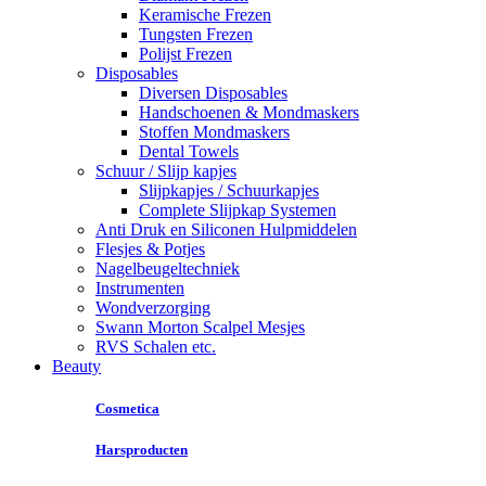
Keramische Frezen
Tungsten Frezen
Polijst Frezen
Disposables
Diversen Disposables
Handschoenen & Mondmaskers
Stoffen Mondmaskers
Dental Towels
Schuur / Slijp kapjes
Slijpkapjes / Schuurkapjes
Complete Slijpkap Systemen
Anti Druk en Siliconen Hulpmiddelen
Flesjes & Potjes
Nagelbeugeltechniek
Instrumenten
Wondverzorging
Swann Morton Scalpel Mesjes
RVS Schalen etc.
Beauty
Cosmetica
Harsproducten