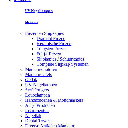
UV Nagellampen
Manicure
Frezen en Slijpkapjes
Diamant Frezen
Keramische Frezen
Tungsten Frezen
Polijst Frezen
Slijpkapjes / Schuurkapjes
Complete Slijpkap Systemen
Manicuremotoren
Manicuretafels
Gellak
UV Nagellampen
Stofafzuigers
Loupelampen
Handschoenen & Mondmaskers
Acryl Producten
Instrumenten
Nagellak
Dental Towels
Diverse Artikelen Manicure