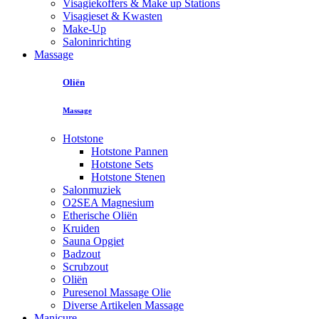
Visagiekoffers & Make up Stations
Visagieset & Kwasten
Make-Up
Saloninrichting
Massage
Oliën
Massage
Hotstone
Hotstone Pannen
Hotstone Sets
Hotstone Stenen
Salonmuziek
O2SEA Magnesium
Etherische Oliën
Kruiden
Sauna Opgiet
Badzout
Scrubzout
Oliën
Puresenol Massage Olie
Diverse Artikelen Massage
Manicure