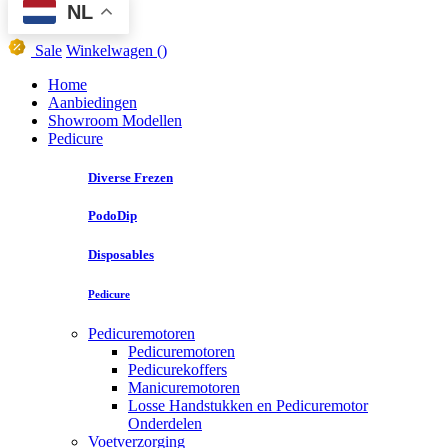
NL
Sale
Winkelwagen
()
Home
Aanbiedingen
Showroom Modellen
Pedicure
Diverse Frezen
PodoDip
Disposables
Pedicure
Pedicuremotoren
Pedicuremotoren
Pedicurekoffers
Manicuremotoren
Losse Handstukken en Pedicuremotor
Onderdelen
Voetverzorging