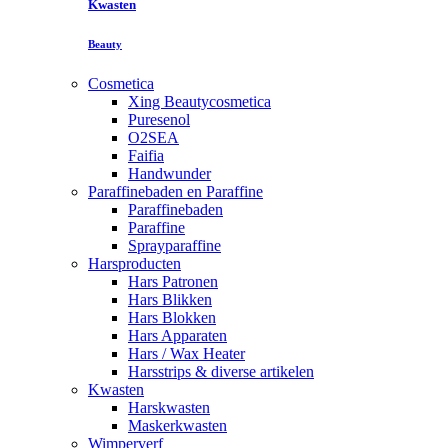
Kwasten
Beauty
Cosmetica
Xing Beautycosmetica
Puresenol
O2SEA
Faifia
Handwunder
Paraffinebaden en Paraffine
Paraffinebaden
Paraffine
Sprayparaffine
Harsproducten
Hars Patronen
Hars Blikken
Hars Blokken
Hars Apparaten
Hars / Wax Heater
Harsstrips & diverse artikelen
Kwasten
Harskwasten
Maskerkwasten
Wimperverf