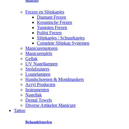
Manicure
Frezen en Slijpkapjes
Diamant Frezen
Keramische Frezen
Tungsten Frezen
Polijst Frezen
Slijpkapjes / Schuurkapjes
Complete Slijpkap Systemen
Manicuremotoren
Manicuretafels
Gellak
UV Nagellampen
Stofafzuigers
Loupelampen
Handschoenen & Mondmaskers
Acryl Producten
Instrumenten
Nagellak
Dental Towels
Diverse Artikelen Manicure
Tattoo
Behandelstoelen