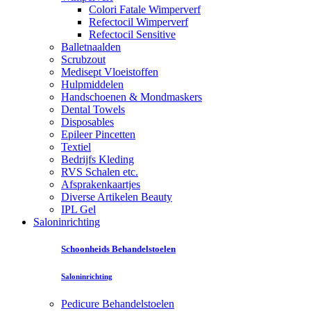
Colori Fatale Wimperverf
Refectocil Wimperverf
Refectocil Sensitive
Balletnaalden
Scrubzout
Medisept Vloeistoffen
Hulpmiddelen
Handschoenen & Mondmaskers
Dental Towels
Disposables
Epileer Pincetten
Textiel
Bedrijfs Kleding
RVS Schalen etc.
Afsprakenkaartjes
Diverse Artikelen Beauty
IPL Gel
Saloninrichting
Schoonheids Behandelstoelen
Saloninrichting
Pedicure Behandelstoelen