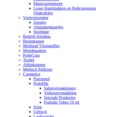
Manicuremotoren
Losse Handstukken en Pedicuremotor
Onderdelen
Voetverzorging
Zeepjes
Afsprakenkaartjes
Sporttape
Bedrijfs Kleding
Beensteunen
Medisept Vloeistoffen
Mondmaskers
PodoCura
Textiel
Afdrukramen
Medisch Pedicure
Cosmetica
Puresenol
PodoDip
Salonverpakkingen
Verkoopverpakking
Speciale Producten
Pododip Tubes 10 ml
Xing
Gehwol
Laufwunder