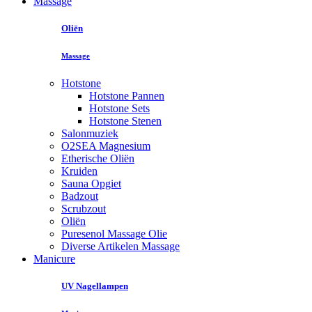
Massage
Oliën
Massage
Hotstone
Hotstone Pannen
Hotstone Sets
Hotstone Stenen
Salonmuziek
O2SEA Magnesium
Etherische Oliën
Kruiden
Sauna Opgiet
Badzout
Scrubzout
Oliën
Puresenol Massage Olie
Diverse Artikelen Massage
Manicure
UV Nagellampen