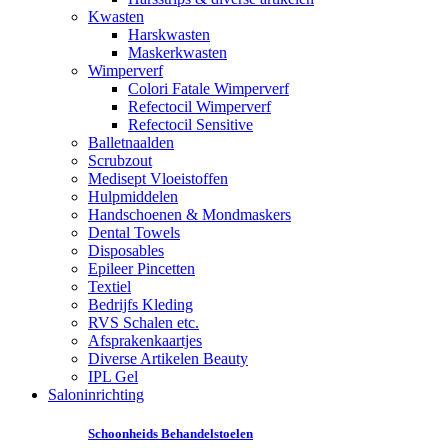
Kwasten
Harskwasten
Maskerkwasten
Wimperverf
Colori Fatale Wimperverf
Refectocil Wimperverf
Refectocil Sensitive
Balletnaalden
Scrubzout
Medisept Vloeistoffen
Hulpmiddelen
Handschoenen & Mondmaskers
Dental Towels
Disposables
Epileer Pincetten
Textiel
Bedrijfs Kleding
RVS Schalen etc.
Afsprakenkaartjes
Diverse Artikelen Beauty
IPL Gel
Saloninrichting
Schoonheids Behandelstoelen