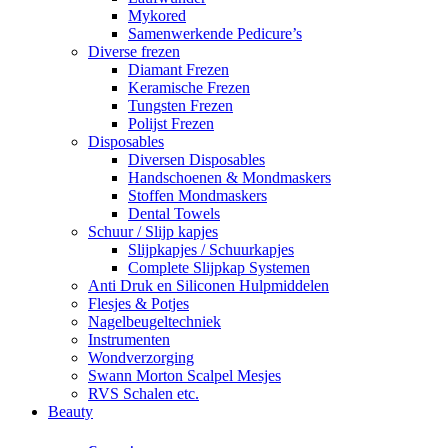
Mykored
Samenwerkende Pedicure’s
Diverse frezen
Diamant Frezen
Keramische Frezen
Tungsten Frezen
Polijst Frezen
Disposables
Diversen Disposables
Handschoenen & Mondmaskers
Stoffen Mondmaskers
Dental Towels
Schuur / Slijp kapjes
Slijpkapjes / Schuurkapjes
Complete Slijpkap Systemen
Anti Druk en Siliconen Hulpmiddelen
Flesjes & Potjes
Nagelbeugeltechniek
Instrumenten
Wondverzorging
Swann Morton Scalpel Mesjes
RVS Schalen etc.
Beauty