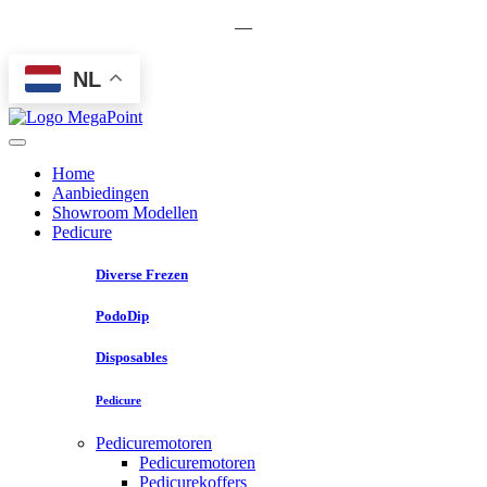
—
NL
Home
Aanbiedingen
Showroom Modellen
Pedicure
Diverse Frezen
PodoDip
Disposables
Pedicure
Pedicuremotoren
Pedicuremotoren
Pedicurekoffers