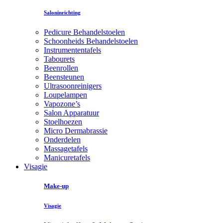
Saloninrichting
Pedicure Behandelstoelen
Schoonheids Behandelstoelen
Instrumententafels
Tabourets
Beenrollen
Beensteunen
Ultrasoonreinigers
Loupelampen
Vapozone’s
Salon Apparatuur
Stoelhoezen
Micro Dermabrassie
Onderdelen
Massagetafels
Manicuretafels
Visagie
Make-up
Visagie