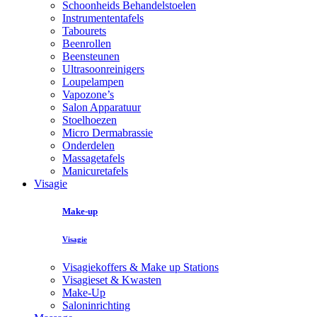
Schoonheids Behandelstoelen
Instrumententafels
Tabourets
Beenrollen
Beensteunen
Ultrasoonreinigers
Loupelampen
Vapozone’s
Salon Apparatuur
Stoelhoezen
Micro Dermabrassie
Onderdelen
Massagetafels
Manicuretafels
Visagie
Make-up
Visagie
Visagiekoffers & Make up Stations
Visagieset & Kwasten
Make-Up
Saloninrichting