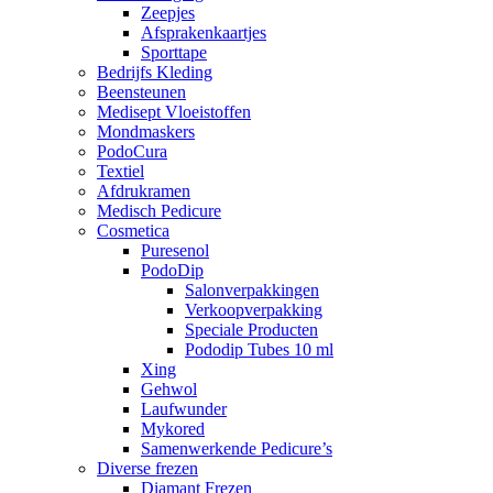
Zeepjes
Afsprakenkaartjes
Sporttape
Bedrijfs Kleding
Beensteunen
Medisept Vloeistoffen
Mondmaskers
PodoCura
Textiel
Afdrukramen
Medisch Pedicure
Cosmetica
Puresenol
PodoDip
Salonverpakkingen
Verkoopverpakking
Speciale Producten
Pododip Tubes 10 ml
Xing
Gehwol
Laufwunder
Mykored
Samenwerkende Pedicure’s
Diverse frezen
Diamant Frezen