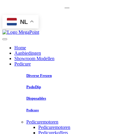
—
NL
Home
Aanbiedingen
Showroom Modellen
Pedicure
Diverse Frezen
PodoDip
Disposables
Pedicure
Pedicuremotoren
Pedicuremotoren
Pedicurekoffers