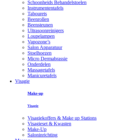
Schoonheids Behandelstoelen
Instrumententafels
Tabourets
Beenrollen
Beensteunen
Ultrasoonreinigers
Loupelampen
Vapozone’s
Salon Apparatuur
Stoelhoezen
Micro Dermabrassie
Onderdelen
Massagetafels
Manicuretafels
Visagie
Make-up
Visagie
Visagiekoffers & Make up Stations
Visagieset & Kwasten
Make-Up
Saloninrichting