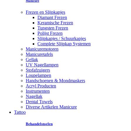
Manicure
Frezen en Slijpkapjes
Diamant Frezen
Keramische Frezen
Tungsten Frezen
Polijst Frezen
Slijpkapjes / Schuurkapjes
Complete Slijpkap Systemen
Manicuremotoren
Manicuretafels
Gellak
UV Nagellampen
Stofafzuigers
Loupelampen
Handschoenen & Mondmaskers
Acryl Producten
Instrumenten
Nagellak
Dental Towels
Diverse Artikelen Manicure
Tattoo
Behandelstoelen