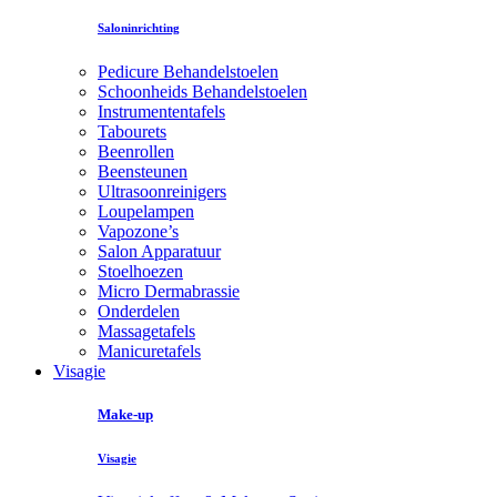
Saloninrichting
Pedicure Behandelstoelen
Schoonheids Behandelstoelen
Instrumententafels
Tabourets
Beenrollen
Beensteunen
Ultrasoonreinigers
Loupelampen
Vapozone’s
Salon Apparatuur
Stoelhoezen
Micro Dermabrassie
Onderdelen
Massagetafels
Manicuretafels
Visagie
Make-up
Visagie