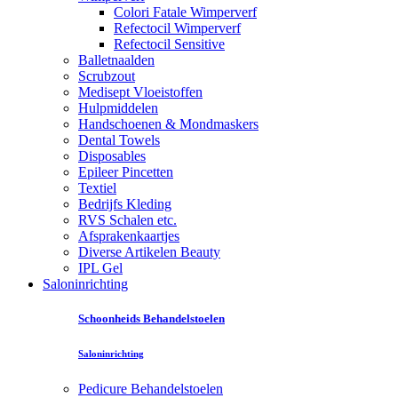
Colori Fatale Wimperverf
Refectocil Wimperverf
Refectocil Sensitive
Balletnaalden
Scrubzout
Medisept Vloeistoffen
Hulpmiddelen
Handschoenen & Mondmaskers
Dental Towels
Disposables
Epileer Pincetten
Textiel
Bedrijfs Kleding
RVS Schalen etc.
Afsprakenkaartjes
Diverse Artikelen Beauty
IPL Gel
Saloninrichting
Schoonheids Behandelstoelen
Saloninrichting
Pedicure Behandelstoelen