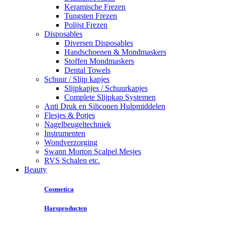
Keramische Frezen
Tungsten Frezen
Polijst Frezen
Disposables
Diversen Disposables
Handschoenen & Mondmaskers
Stoffen Mondmaskers
Dental Towels
Schuur / Slijp kapjes
Slijpkapjes / Schuurkapjes
Complete Slijpkap Systemen
Anti Druk en Siliconen Hulpmiddelen
Flesjes & Potjes
Nagelbeugeltechniek
Instrumenten
Wondverzorging
Swann Morton Scalpel Mesjes
RVS Schalen etc.
Beauty
Cosmetica
Harsproducten