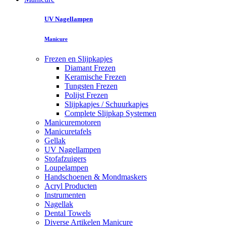
UV Nagellampen
Manicure
Frezen en Slijpkapjes
Diamant Frezen
Keramische Frezen
Tungsten Frezen
Polijst Frezen
Slijpkapjes / Schuurkapjes
Complete Slijpkap Systemen
Manicuremotoren
Manicuretafels
Gellak
UV Nagellampen
Stofafzuigers
Loupelampen
Handschoenen & Mondmaskers
Acryl Producten
Instrumenten
Nagellak
Dental Towels
Diverse Artikelen Manicure