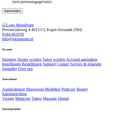
(wet persoonsgegevens)
Aanmelden
Provincialeweg 4
4013 CL Kapel Avezaath (Tiel)
0344-661030
info@megapoint.nl
Account
Inloggen
Dealer worden
Salon worden
Account aanmaken
Instellingen
Bestellingen
Support
Contact
Service & reparatie
formulier
Over ons
Assortiment
Aanbiedingen
Showroom Modellen
Pedicure
Beauty
Saloninrichting
Visagie
Manicure
Tattoo
Massage
Dental
Openingstijden