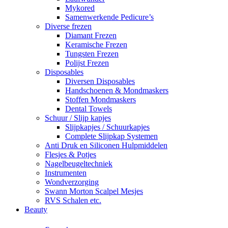
Mykored
Samenwerkende Pedicure’s
Diverse frezen
Diamant Frezen
Keramische Frezen
Tungsten Frezen
Polijst Frezen
Disposables
Diversen Disposables
Handschoenen & Mondmaskers
Stoffen Mondmaskers
Dental Towels
Schuur / Slijp kapjes
Slijpkapjes / Schuurkapjes
Complete Slijpkap Systemen
Anti Druk en Siliconen Hulpmiddelen
Flesjes & Potjes
Nagelbeugeltechniek
Instrumenten
Wondverzorging
Swann Morton Scalpel Mesjes
RVS Schalen etc.
Beauty