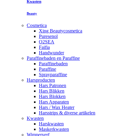
Kwasten
Beauty
Cosmetica
Xing Beautycosmetica
Puresenol
O2SEA
Faifia
Handwunder
Paraffinebaden en Paraffine
Paraffinebaden
Paraffine
Sprayparaffine
Harsproducten
Hars Patronen
Hars Blikken
Hars Blokken
Hars Apparaten
Hars / Wax Heater
Harsstrips & diverse artikelen
Kwasten
Harskwasten
Maskerkwasten
Wimperverf