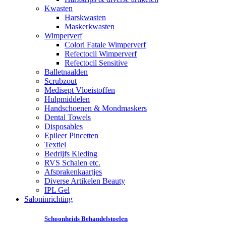
Kwasten
Harskwasten
Maskerkwasten
Wimperverf
Colori Fatale Wimperverf
Refectocil Wimperverf
Refectocil Sensitive
Balletnaalden
Scrubzout
Medisept Vloeistoffen
Hulpmiddelen
Handschoenen & Mondmaskers
Dental Towels
Disposables
Epileer Pincetten
Textiel
Bedrijfs Kleding
RVS Schalen etc.
Afsprakenkaartjes
Diverse Artikelen Beauty
IPL Gel
Saloninrichting
Schoonheids Behandelstoelen