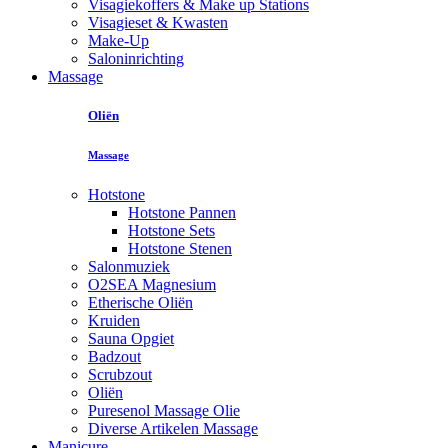
Visagiekoffers & Make up Stations
Visagieset & Kwasten
Make-Up
Saloninrichting
Massage
Oliën
Massage
Hotstone
Hotstone Pannen
Hotstone Sets
Hotstone Stenen
Salonmuziek
O2SEA Magnesium
Etherische Oliën
Kruiden
Sauna Opgiet
Badzout
Scrubzout
Oliën
Puresenol Massage Olie
Diverse Artikelen Massage
Manicure