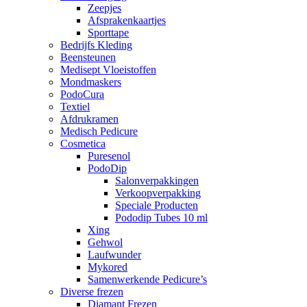
Zeepjes
Afsprakenkaartjes
Sporttape
Bedrijfs Kleding
Beensteunen
Medisept Vloeistoffen
Mondmaskers
PodoCura
Textiel
Afdrukramen
Medisch Pedicure
Cosmetica
Puresenol
PodoDip
Salonverpakkingen
Verkoopverpakking
Speciale Producten
Pododip Tubes 10 ml
Xing
Gehwol
Laufwunder
Mykored
Samenwerkende Pedicure’s
Diverse frezen
Diamant Frezen