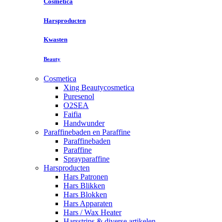
Cosmetica
Harsproducten
Kwasten
Beauty
Cosmetica
Xing Beautycosmetica
Puresenol
O2SEA
Faifia
Handwunder
Paraffinebaden en Paraffine
Paraffinebaden
Paraffine
Sprayparaffine
Harsproducten
Hars Patronen
Hars Blikken
Hars Blokken
Hars Apparaten
Hars / Wax Heater
Harsstrips & diverse artikelen