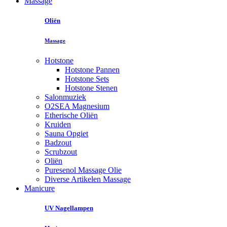
Massage
Oliën
Massage
Hotstone
Hotstone Pannen
Hotstone Sets
Hotstone Stenen
Salonmuziek
O2SEA Magnesium
Etherische Oliën
Kruiden
Sauna Opgiet
Badzout
Scrubzout
Oliën
Puresenol Massage Olie
Diverse Artikelen Massage
Manicure
UV Nagellampen