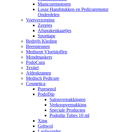
Manicuremotoren
Losse Handstukken en Pedicuremotor
Onderdelen
Voetverzorging
Zeepjes
Afsprakenkaartjes
Sporttape
Bedrijfs Kleding
Beensteunen
Medisept Vloeistoffen
Mondmaskers
PodoCura
Textiel
Afdrukramen
Medisch Pedicure
Cosmetica
Puresenol
PodoDip
Salonverpakkingen
Verkoopverpakking
Speciale Producten
Pododip Tubes 10 ml
Xing
Gehwol
Laufwunder