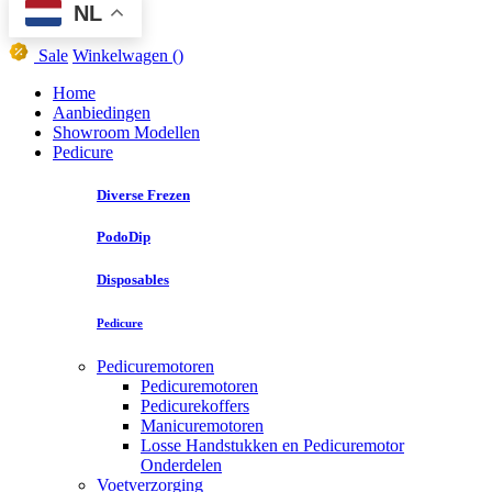
NL
Sale
Winkelwagen
()
Home
Aanbiedingen
Showroom Modellen
Pedicure
Diverse Frezen
PodoDip
Disposables
Pedicure
Pedicuremotoren
Pedicuremotoren
Pedicurekoffers
Manicuremotoren
Losse Handstukken en Pedicuremotor
Onderdelen
Voetverzorging