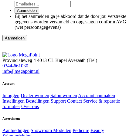
Aanmelden
Bij het aanmelden ga je akkoord dat de door jou verstrekte
gegevens worden verzameld en opgeslagen conform AVG
(wet persoonsgegevens)
Provincialeweg 4
4013 CL Kapel Avezaath (Tiel)
0344-661030
info@megapoint.nl
Account
Inloggen
Dealer worden
Salon worden
Account aanmaken
Instellingen
Bestellingen
Support
Contact
Service & reparatie
formulier
Over ons
Assortiment
Aanbiedingen
Showroom Modellen
Pedicure
Beauty
Saloninrichting