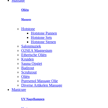
Massage
Oliën
Massage
Hotstone
Hotstone Pannen
Hotstone Sets
Hotstone Stenen
Salonmuziek
O2SEA Magnesium
Etherische Oliën
Kruiden
Sauna Opgiet
Badzout
Scrubzout
Oliën
Puresenol Massage Olie
Diverse Artikelen Massage
Manicure
UV Nagellampen