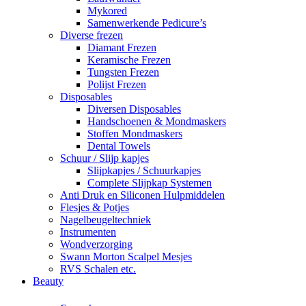
Mykored
Samenwerkende Pedicure’s
Diverse frezen
Diamant Frezen
Keramische Frezen
Tungsten Frezen
Polijst Frezen
Disposables
Diversen Disposables
Handschoenen & Mondmaskers
Stoffen Mondmaskers
Dental Towels
Schuur / Slijp kapjes
Slijpkapjes / Schuurkapjes
Complete Slijpkap Systemen
Anti Druk en Siliconen Hulpmiddelen
Flesjes & Potjes
Nagelbeugeltechniek
Instrumenten
Wondverzorging
Swann Morton Scalpel Mesjes
RVS Schalen etc.
Beauty