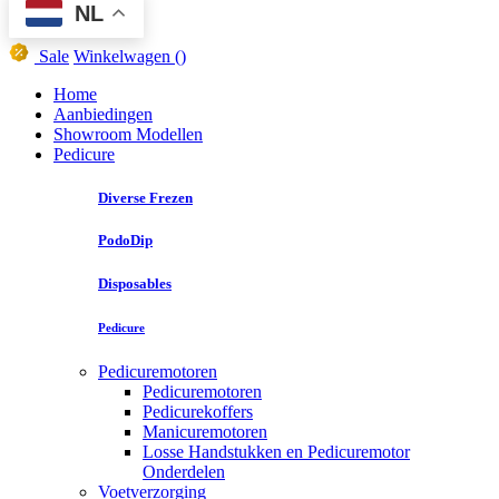
NL
Sale
Winkelwagen
()
Home
Aanbiedingen
Showroom Modellen
Pedicure
Diverse Frezen
PodoDip
Disposables
Pedicure
Pedicuremotoren
Pedicuremotoren
Pedicurekoffers
Manicuremotoren
Losse Handstukken en Pedicuremotor
Onderdelen
Voetverzorging