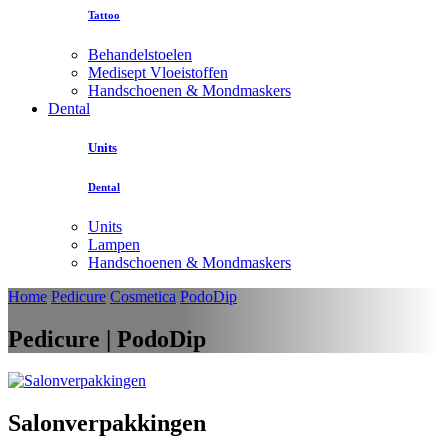
Tattoo
Behandelstoelen
Medisept Vloeistoffen
Handschoenen & Mondmaskers
Dental
Units
Dental
Units
Lampen
Handschoenen & Mondmaskers
Home
Pedicure
Cosmetica
PodoDip
Pedicure | PodoDip
Salonverpakkingen