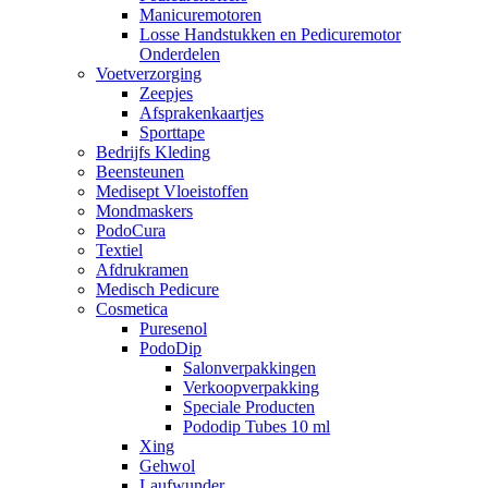
Manicuremotoren
Losse Handstukken en Pedicuremotor
Onderdelen
Voetverzorging
Zeepjes
Afsprakenkaartjes
Sporttape
Bedrijfs Kleding
Beensteunen
Medisept Vloeistoffen
Mondmaskers
PodoCura
Textiel
Afdrukramen
Medisch Pedicure
Cosmetica
Puresenol
PodoDip
Salonverpakkingen
Verkoopverpakking
Speciale Producten
Pododip Tubes 10 ml
Xing
Gehwol
Laufwunder