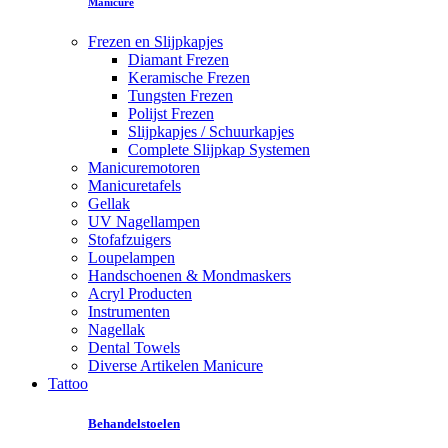
Manicure
Frezen en Slijpkapjes
Diamant Frezen
Keramische Frezen
Tungsten Frezen
Polijst Frezen
Slijpkapjes / Schuurkapjes
Complete Slijpkap Systemen
Manicuremotoren
Manicuretafels
Gellak
UV Nagellampen
Stofafzuigers
Loupelampen
Handschoenen & Mondmaskers
Acryl Producten
Instrumenten
Nagellak
Dental Towels
Diverse Artikelen Manicure
Tattoo
Behandelstoelen