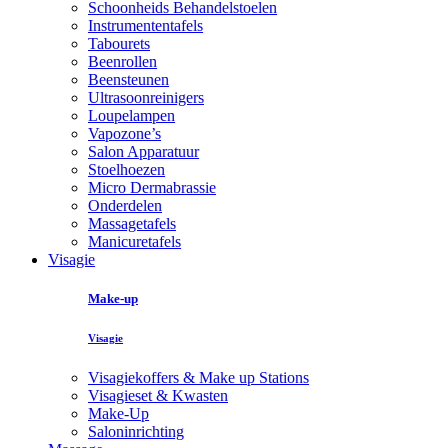
Schoonheids Behandelstoelen
Instrumententafels
Tabourets
Beenrollen
Beensteunen
Ultrasoonreinigers
Loupelampen
Vapozone’s
Salon Apparatuur
Stoelhoezen
Micro Dermabrassie
Onderdelen
Massagetafels
Manicuretafels
Visagie
Make-up
Visagie
Visagiekoffers & Make up Stations
Visagieset & Kwasten
Make-Up
Saloninrichting