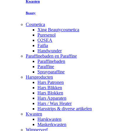
Kwasten
Beauty
Cosmetica
Xing Beautycosmetica
Puresenol
O2SEA
Faifia
Handwunder
Paraffinebaden en Paraffine
Paraffinebaden
Paraffine
Sprayparaffine
Harsproducten
Hars Patronen
Hars Blikken
Hars Blokken
Hars Apparaten
Hars / Wax Heater
Harsstrips & diverse artikelen
Kwasten
Harskwasten
Maskerkwasten
Wimperverf