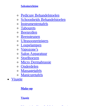
Saloninrichting
Pedicure Behandelstoelen
Schoonheids Behandelstoelen
Instrumententafels
Tabourets
Beenrollen
Beensteunen
Ultrasoonreinigers
Loupelampen
Vapozone’s
Salon Apparatuur
Stoelhoezen
Micro Dermabrassie
Onderdelen
Massagetafels
Manicuretafels
Visagie
Make-up
Visagie