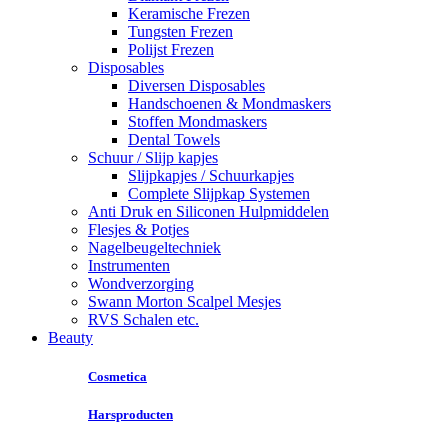
Keramische Frezen
Tungsten Frezen
Polijst Frezen
Disposables
Diversen Disposables
Handschoenen & Mondmaskers
Stoffen Mondmaskers
Dental Towels
Schuur / Slijp kapjes
Slijpkapjes / Schuurkapjes
Complete Slijpkap Systemen
Anti Druk en Siliconen Hulpmiddelen
Flesjes & Potjes
Nagelbeugeltechniek
Instrumenten
Wondverzorging
Swann Morton Scalpel Mesjes
RVS Schalen etc.
Beauty
Cosmetica
Harsproducten