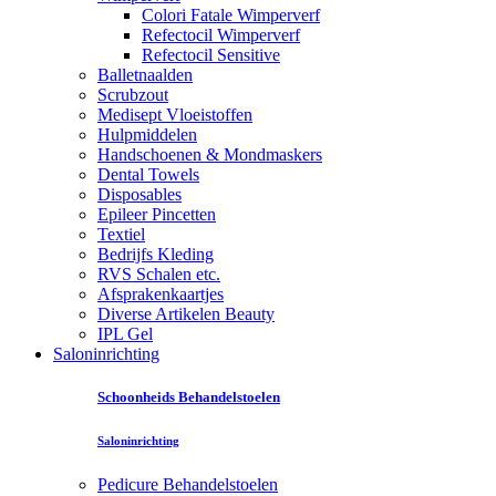
Colori Fatale Wimperverf
Refectocil Wimperverf
Refectocil Sensitive
Balletnaalden
Scrubzout
Medisept Vloeistoffen
Hulpmiddelen
Handschoenen & Mondmaskers
Dental Towels
Disposables
Epileer Pincetten
Textiel
Bedrijfs Kleding
RVS Schalen etc.
Afsprakenkaartjes
Diverse Artikelen Beauty
IPL Gel
Saloninrichting
Schoonheids Behandelstoelen
Saloninrichting
Pedicure Behandelstoelen