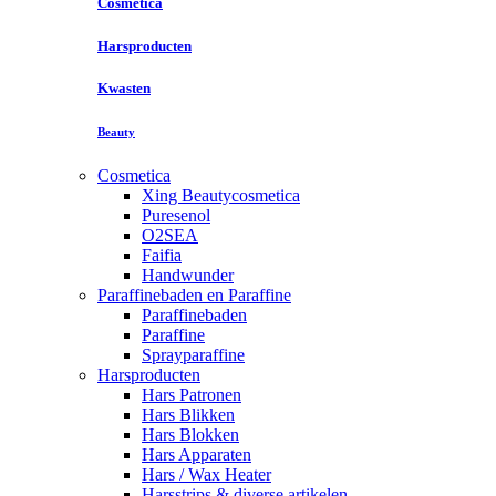
Cosmetica
Harsproducten
Kwasten
Beauty
Cosmetica
Xing Beautycosmetica
Puresenol
O2SEA
Faifia
Handwunder
Paraffinebaden en Paraffine
Paraffinebaden
Paraffine
Sprayparaffine
Harsproducten
Hars Patronen
Hars Blikken
Hars Blokken
Hars Apparaten
Hars / Wax Heater
Harsstrips & diverse artikelen