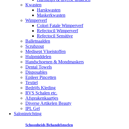
Kwasten
Harskwasten
Maskerkwasten
Wimperverf
Colori Fatale Wimperverf
Refectocil Wimperverf
Refectocil Sensitive
Balletnaalden
Scrubzout
Medisept Vloeistoffen
Hulpmiddelen
Handschoenen & Mondmaskers
Dental Towels
Disposables
Epileer Pincetten
Textiel
Bedrijfs Kleding
RVS Schalen etc.
Afsprakenkaartjes
Diverse Artikelen Beauty
IPL Gel
Saloninrichting
Schoonheids Behandelstoelen