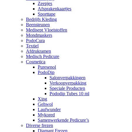
Zeepjes
Afsprakenkaartjes
Sporttape
Bedrijfs Kleding
Beensteunen
Medisept Vloeistoffen
Mondmaskers
PodoCura
Textiel
Afdrukramen
Medisch Pedicure
Cosmetica
Puresenol
PodoDip
Salonverpakkingen
Verkoopverpakking
Speciale Producten
Pododip Tubes 10 ml
Xing
Gehwol
Laufwunder
Mykored
Samenwerkende Pedicure’s
Diverse frezen
Diamant Frezen