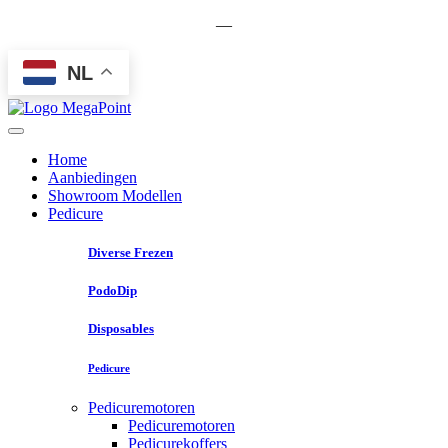
—
NL
Home
Aanbiedingen
Showroom Modellen
Pedicure
Diverse Frezen
PodoDip
Disposables
Pedicure
Pedicuremotoren
Pedicuremotoren
Pedicurekoffers