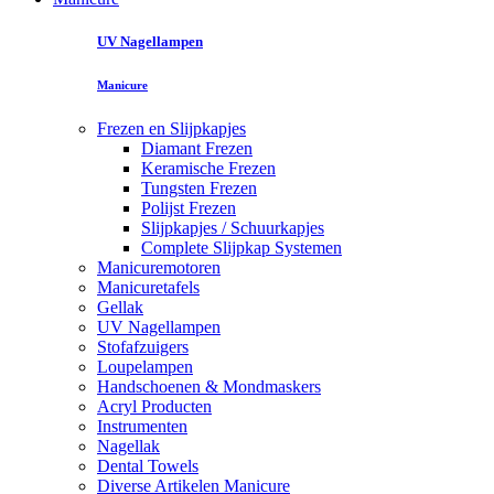
UV Nagellampen
Manicure
Frezen en Slijpkapjes
Diamant Frezen
Keramische Frezen
Tungsten Frezen
Polijst Frezen
Slijpkapjes / Schuurkapjes
Complete Slijpkap Systemen
Manicuremotoren
Manicuretafels
Gellak
UV Nagellampen
Stofafzuigers
Loupelampen
Handschoenen & Mondmaskers
Acryl Producten
Instrumenten
Nagellak
Dental Towels
Diverse Artikelen Manicure