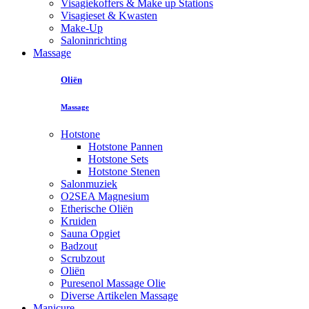
Visagiekoffers & Make up Stations
Visagieset & Kwasten
Make-Up
Saloninrichting
Massage
Oliën
Massage
Hotstone
Hotstone Pannen
Hotstone Sets
Hotstone Stenen
Salonmuziek
O2SEA Magnesium
Etherische Oliën
Kruiden
Sauna Opgiet
Badzout
Scrubzout
Oliën
Puresenol Massage Olie
Diverse Artikelen Massage
Manicure