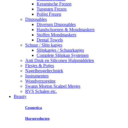
Keramische Frezen
Tungsten Frezen
Polijst Frezen
Disposables
Diversen Disposables
Handschoenen & Mondmaskers
Stoffen Mondmaskers
Dental Towels
Schuur / Slijp kapjes
Slijpkapjes / Schuurkapjes
Complete Slijpkap Systemen
Anti Druk en Siliconen Hulpmiddelen
Flesjes & Potjes
Nagelbeugeltechniek
Instrumenten
Wondverzorging
Swann Morton Scalpel Mesjes
RVS Schalen etc.
Beauty
Cosmetica
Harsproducten