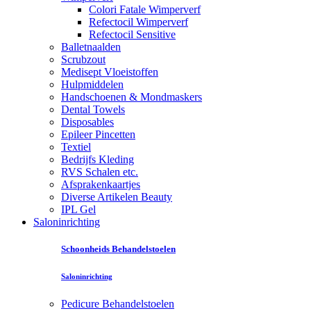
Colori Fatale Wimperverf
Refectocil Wimperverf
Refectocil Sensitive
Balletnaalden
Scrubzout
Medisept Vloeistoffen
Hulpmiddelen
Handschoenen & Mondmaskers
Dental Towels
Disposables
Epileer Pincetten
Textiel
Bedrijfs Kleding
RVS Schalen etc.
Afsprakenkaartjes
Diverse Artikelen Beauty
IPL Gel
Saloninrichting
Schoonheids Behandelstoelen
Saloninrichting
Pedicure Behandelstoelen