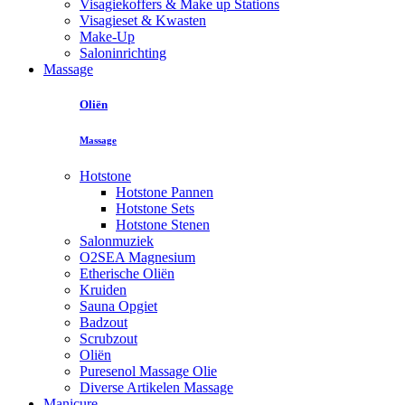
Visagiekoffers & Make up Stations
Visagieset & Kwasten
Make-Up
Saloninrichting
Massage
Oliën
Massage
Hotstone
Hotstone Pannen
Hotstone Sets
Hotstone Stenen
Salonmuziek
O2SEA Magnesium
Etherische Oliën
Kruiden
Sauna Opgiet
Badzout
Scrubzout
Oliën
Puresenol Massage Olie
Diverse Artikelen Massage
Manicure