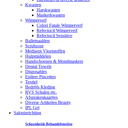
Kwasten
Harskwasten
Maskerkwasten
Wimperverf
Colori Fatale Wimperverf
Refectocil Wimperverf
Refectocil Sensitive
Balletnaalden
Scrubzout
Medisept Vloeistoffen
Hulpmiddelen
Handschoenen & Mondmaskers
Dental Towels
Disposables
Epileer Pincetten
Textiel
Bedrijfs Kleding
RVS Schalen etc.
Afsprakenkaartjes
Diverse Artikelen Beauty
IPL Gel
Saloninrichting
Schoonheids Behandelstoelen