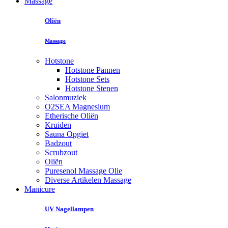
Massage
Oliën
Massage
Hotstone
Hotstone Pannen
Hotstone Sets
Hotstone Stenen
Salonmuziek
O2SEA Magnesium
Etherische Oliën
Kruiden
Sauna Opgiet
Badzout
Scrubzout
Oliën
Puresenol Massage Olie
Diverse Artikelen Massage
Manicure
UV Nagellampen