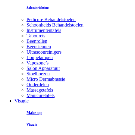
Saloninrichting
Pedicure Behandelstoelen
Schoonheids Behandelstoelen
Instrumententafels
Tabourets
Beenrollen
Beensteunen
Ultrasoonreinigers
Loupelampen
Vapozone’s
Salon Apparatuur
Stoelhoezen
Micro Dermabrassie
Onderdelen
Massagetafels
Manicuretafels
Visagie
Make-up
Visagie