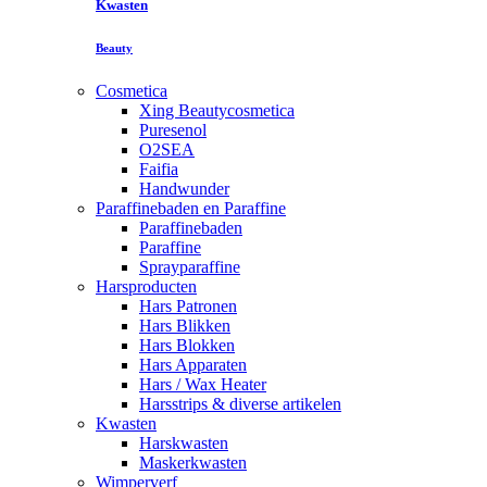
Kwasten
Beauty
Cosmetica
Xing Beautycosmetica
Puresenol
O2SEA
Faifia
Handwunder
Paraffinebaden en Paraffine
Paraffinebaden
Paraffine
Sprayparaffine
Harsproducten
Hars Patronen
Hars Blikken
Hars Blokken
Hars Apparaten
Hars / Wax Heater
Harsstrips & diverse artikelen
Kwasten
Harskwasten
Maskerkwasten
Wimperverf