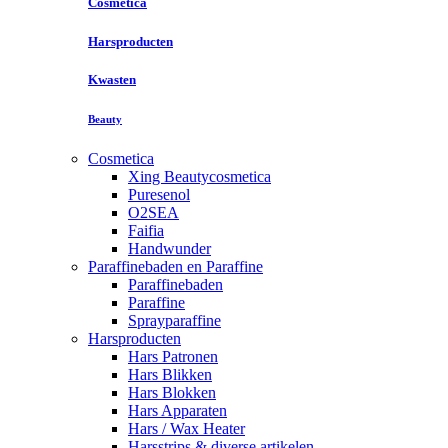
Cosmetica
Harsproducten
Kwasten
Beauty
Cosmetica
Xing Beautycosmetica
Puresenol
O2SEA
Faifia
Handwunder
Paraffinebaden en Paraffine
Paraffinebaden
Paraffine
Sprayparaffine
Harsproducten
Hars Patronen
Hars Blikken
Hars Blokken
Hars Apparaten
Hars / Wax Heater
Harsstrips & diverse artikelen