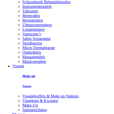
Schoonheids Behandelstoelen
Instrumententafels
Tabourets
Beenrollen
Beensteunen
Ultrasoonreinigers
Loupelampen
Vapozone’s
Salon Apparatuur
Stoelhoezen
Micro Dermabrassie
Onderdelen
Massagetafels
Manicuretafels
Visagie
Make-up
Visagie
Visagiekoffers & Make up Stations
Visagieset & Kwasten
Make-Up
Saloninrichting