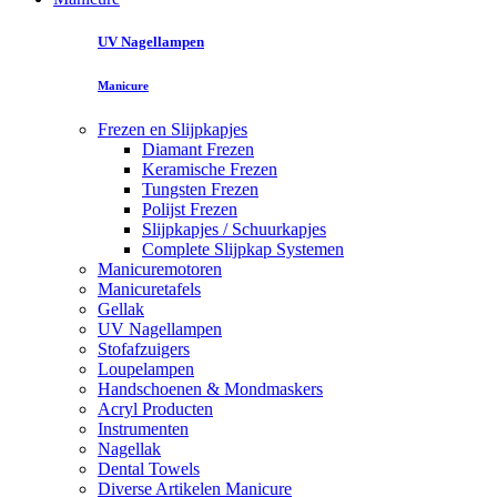
UV Nagellampen
Manicure
Frezen en Slijpkapjes
Diamant Frezen
Keramische Frezen
Tungsten Frezen
Polijst Frezen
Slijpkapjes / Schuurkapjes
Complete Slijpkap Systemen
Manicuremotoren
Manicuretafels
Gellak
UV Nagellampen
Stofafzuigers
Loupelampen
Handschoenen & Mondmaskers
Acryl Producten
Instrumenten
Nagellak
Dental Towels
Diverse Artikelen Manicure