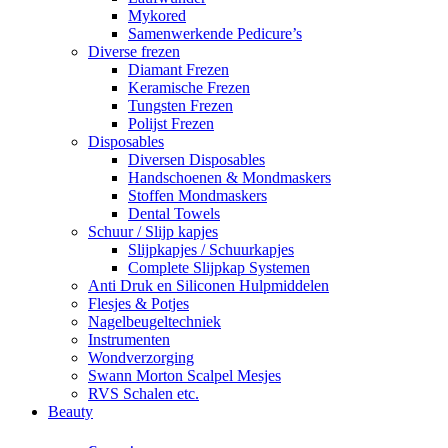
Mykored
Samenwerkende Pedicure’s
Diverse frezen
Diamant Frezen
Keramische Frezen
Tungsten Frezen
Polijst Frezen
Disposables
Diversen Disposables
Handschoenen & Mondmaskers
Stoffen Mondmaskers
Dental Towels
Schuur / Slijp kapjes
Slijpkapjes / Schuurkapjes
Complete Slijpkap Systemen
Anti Druk en Siliconen Hulpmiddelen
Flesjes & Potjes
Nagelbeugeltechniek
Instrumenten
Wondverzorging
Swann Morton Scalpel Mesjes
RVS Schalen etc.
Beauty