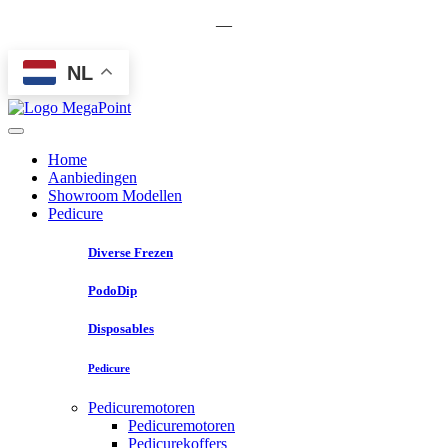
—
NL
Home
Aanbiedingen
Showroom Modellen
Pedicure
Diverse Frezen
PodoDip
Disposables
Pedicure
Pedicuremotoren
Pedicuremotoren
Pedicurekoffers