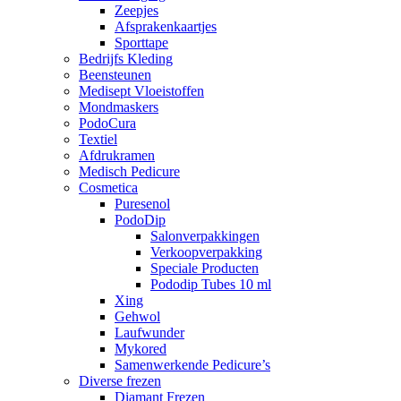
Zeepjes
Afsprakenkaartjes
Sporttape
Bedrijfs Kleding
Beensteunen
Medisept Vloeistoffen
Mondmaskers
PodoCura
Textiel
Afdrukramen
Medisch Pedicure
Cosmetica
Puresenol
PodoDip
Salonverpakkingen
Verkoopverpakking
Speciale Producten
Pododip Tubes 10 ml
Xing
Gehwol
Laufwunder
Mykored
Samenwerkende Pedicure’s
Diverse frezen
Diamant Frezen