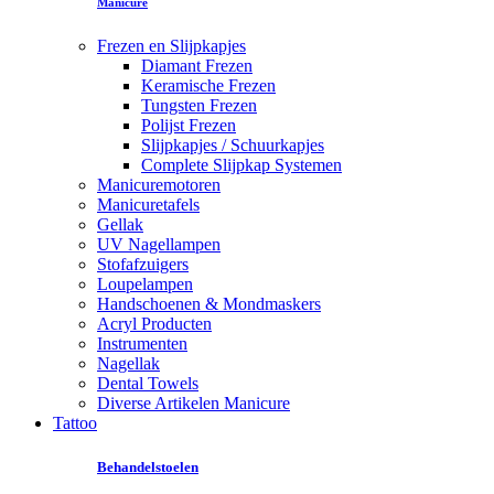
Manicure
Frezen en Slijpkapjes
Diamant Frezen
Keramische Frezen
Tungsten Frezen
Polijst Frezen
Slijpkapjes / Schuurkapjes
Complete Slijpkap Systemen
Manicuremotoren
Manicuretafels
Gellak
UV Nagellampen
Stofafzuigers
Loupelampen
Handschoenen & Mondmaskers
Acryl Producten
Instrumenten
Nagellak
Dental Towels
Diverse Artikelen Manicure
Tattoo
Behandelstoelen