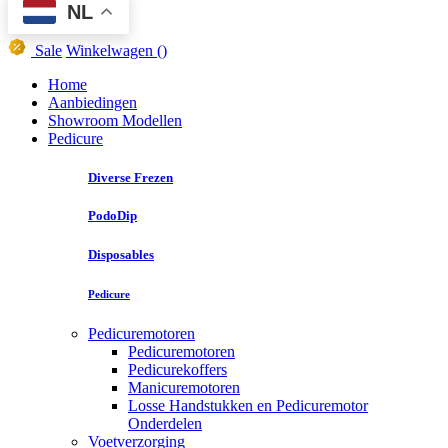
NL
Sale
Winkelwagen
()
Home
Aanbiedingen
Showroom Modellen
Pedicure
Diverse Frezen
PodoDip
Disposables
Pedicure
Pedicuremotoren
Pedicuremotoren
Pedicurekoffers
Manicuremotoren
Losse Handstukken en Pedicuremotor
Onderdelen
Voetverzorging