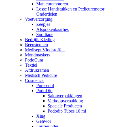
Manicuremotoren
Losse Handstukken en Pedicuremotor
Onderdelen
Voetverzorging
Zeepjes
Afsprakenkaartjes
Sporttape
Bedrijfs Kleding
Beensteunen
Medisept Vloeistoffen
Mondmaskers
PodoCura
Textiel
Afdrukramen
Medisch Pedicure
Cosmetica
Puresenol
PodoDip
Salonverpakkingen
Verkoopverpakking
Speciale Producten
Pododip Tubes 10 ml
Xing
Gehwol
Laufwunder