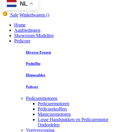
NL
Sale
Winkelwagen
()
Home
Aanbiedingen
Showroom Modellen
Pedicure
Diverse Frezen
PodoDip
Disposables
Pedicure
Pedicuremotoren
Pedicuremotoren
Pedicurekoffers
Manicuremotoren
Losse Handstukken en Pedicuremotor
Onderdelen
Voetverzorging