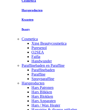
Cosmetica
Harsproducten
Kwasten
Beauty
Cosmetica
Xing Beautycosmetica
Puresenol
O2SEA
Faifia
Handwunder
Paraffinebaden en Paraffine
Paraffinebaden
Paraffine
Sprayparaffine
Harsproducten
Hars Patronen
Hars Blikken
Hars Blokken
Hars Apparaten
Hars / Wax Heater
Harsstrips & diverse artikelen