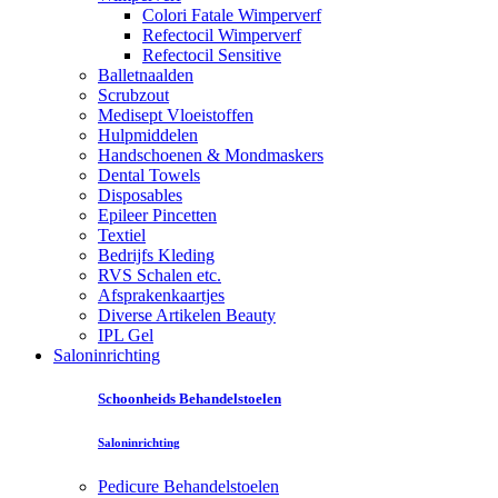
Colori Fatale Wimperverf
Refectocil Wimperverf
Refectocil Sensitive
Balletnaalden
Scrubzout
Medisept Vloeistoffen
Hulpmiddelen
Handschoenen & Mondmaskers
Dental Towels
Disposables
Epileer Pincetten
Textiel
Bedrijfs Kleding
RVS Schalen etc.
Afsprakenkaartjes
Diverse Artikelen Beauty
IPL Gel
Saloninrichting
Schoonheids Behandelstoelen
Saloninrichting
Pedicure Behandelstoelen