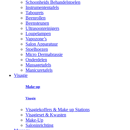
Schoonheids Behandelstoelen
Instrumententafels
Tabourets
Beenrollen
Beensteunen
Ultrasoonreinigers
Loupelampen
Vapozone’s
Salon Apparatuur
Stoelhoezen
Micro Dermabrassie
Onderdelen
Massagetafels
Manicuretafels
Visagie
Make-up
Visagie
Visagiekoffers & Make up Stations
Visagieset & Kwasten
Make-Up
Saloninrichting