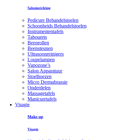
Saloninrichting
Pedicure Behandelstoelen
Schoonheids Behandelstoelen
Instrumententafels
Tabourets
Beenrollen
Beensteunen
Ultrasoonreinigers
Loupelampen
Vapozone’s
Salon Apparatuur
Stoelhoezen
Micro Dermabrassie
Onderdelen
Massagetafels
Manicuretafels
Visagie
Make-up
Visagie