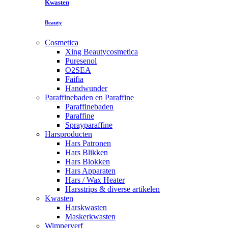
Kwasten
Beauty
Cosmetica
Xing Beautycosmetica
Puresenol
O2SEA
Faifia
Handwunder
Paraffinebaden en Paraffine
Paraffinebaden
Paraffine
Sprayparaffine
Harsproducten
Hars Patronen
Hars Blikken
Hars Blokken
Hars Apparaten
Hars / Wax Heater
Harsstrips & diverse artikelen
Kwasten
Harskwasten
Maskerkwasten
Wimperverf