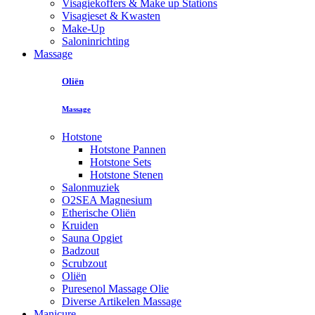
Visagiekoffers & Make up Stations
Visagieset & Kwasten
Make-Up
Saloninrichting
Massage
Oliën
Massage
Hotstone
Hotstone Pannen
Hotstone Sets
Hotstone Stenen
Salonmuziek
O2SEA Magnesium
Etherische Oliën
Kruiden
Sauna Opgiet
Badzout
Scrubzout
Oliën
Puresenol Massage Olie
Diverse Artikelen Massage
Manicure