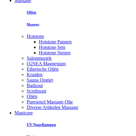
Massage
Oliën
Massage
Hotstone
Hotstone Pannen
Hotstone Sets
Hotstone Stenen
Salonmuziek
O2SEA Magnesium
Etherische Oliën
Kruiden
Sauna Opgiet
Badzout
Scrubzout
Oliën
Puresenol Massage Olie
Diverse Artikelen Massage
Manicure
UV Nagellampen