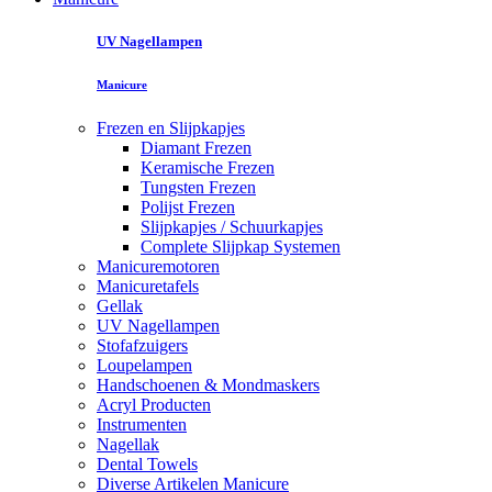
UV Nagellampen
Manicure
Frezen en Slijpkapjes
Diamant Frezen
Keramische Frezen
Tungsten Frezen
Polijst Frezen
Slijpkapjes / Schuurkapjes
Complete Slijpkap Systemen
Manicuremotoren
Manicuretafels
Gellak
UV Nagellampen
Stofafzuigers
Loupelampen
Handschoenen & Mondmaskers
Acryl Producten
Instrumenten
Nagellak
Dental Towels
Diverse Artikelen Manicure