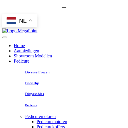
—
NL
Home
Aanbiedingen
Showroom Modellen
Pedicure
Diverse Frezen
PodoDip
Disposables
Pedicure
Pedicuremotoren
Pedicuremotoren
Pedicurekoffers