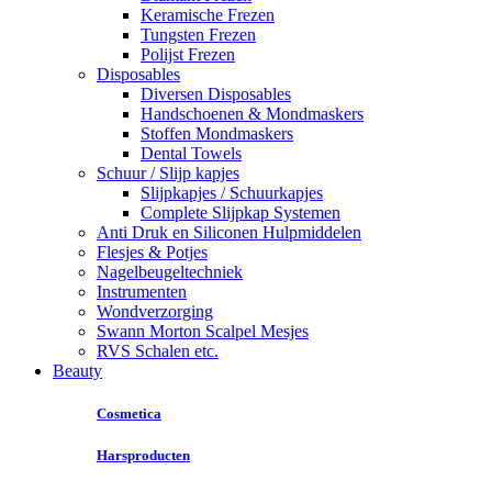
Keramische Frezen
Tungsten Frezen
Polijst Frezen
Disposables
Diversen Disposables
Handschoenen & Mondmaskers
Stoffen Mondmaskers
Dental Towels
Schuur / Slijp kapjes
Slijpkapjes / Schuurkapjes
Complete Slijpkap Systemen
Anti Druk en Siliconen Hulpmiddelen
Flesjes & Potjes
Nagelbeugeltechniek
Instrumenten
Wondverzorging
Swann Morton Scalpel Mesjes
RVS Schalen etc.
Beauty
Cosmetica
Harsproducten