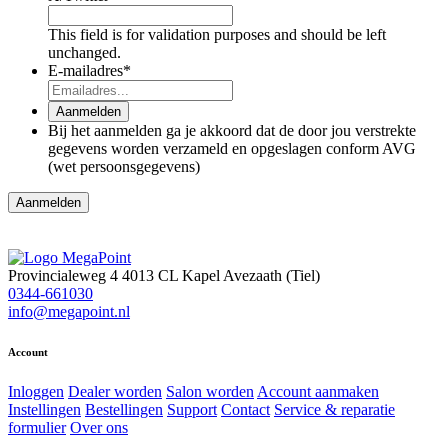
This field is for validation purposes and should be left
unchanged.
E-mailadres
*
Aanmelden
Bij het aanmelden ga je akkoord dat de door jou verstrekte
gegevens worden verzameld en opgeslagen conform AVG
(wet persoonsgegevens)
Aanmelden
Provincialeweg 4
4013 CL Kapel Avezaath (Tiel)
0344-661030
info@megapoint.nl
Account
Inloggen
Dealer worden
Salon worden
Account aanmaken
Instellingen
Bestellingen
Support
Contact
Service & reparatie
formulier
Over ons