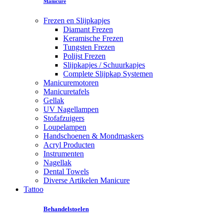
Manicure
Frezen en Slijpkapjes
Diamant Frezen
Keramische Frezen
Tungsten Frezen
Polijst Frezen
Slijpkapjes / Schuurkapjes
Complete Slijpkap Systemen
Manicuremotoren
Manicuretafels
Gellak
UV Nagellampen
Stofafzuigers
Loupelampen
Handschoenen & Mondmaskers
Acryl Producten
Instrumenten
Nagellak
Dental Towels
Diverse Artikelen Manicure
Tattoo
Behandelstoelen