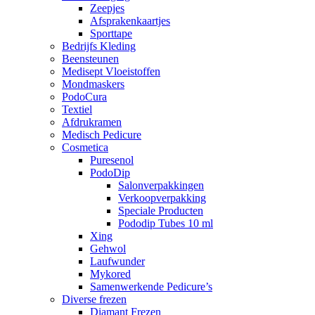
Zeepjes
Afsprakenkaartjes
Sporttape
Bedrijfs Kleding
Beensteunen
Medisept Vloeistoffen
Mondmaskers
PodoCura
Textiel
Afdrukramen
Medisch Pedicure
Cosmetica
Puresenol
PodoDip
Salonverpakkingen
Verkoopverpakking
Speciale Producten
Pododip Tubes 10 ml
Xing
Gehwol
Laufwunder
Mykored
Samenwerkende Pedicure’s
Diverse frezen
Diamant Frezen