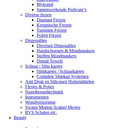
Mykored
Samenwerkende Pedicure’s
Diverse frezen
Diamant Frezen
Keramische Frezen
Tungsten Frezen
Polijst Frezen
Disposables
Diversen Disposables
Handschoenen & Mondmaskers
Stoffen Mondmaskers
Dental Towels
Schuur / Slijp kapjes
Slijpkapjes / Schuurkapjes
Complete Slijpkap Systemen
Anti Druk en Siliconen Hulpmiddelen
Flesjes & Potjes
Nagelbeugeltechniek
Instrumenten
Wondverzorging
Swann Morton Scalpel Mesjes
RVS Schalen etc.
Beauty