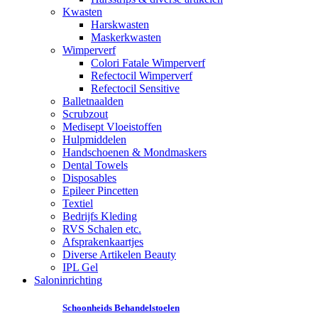
Kwasten
Harskwasten
Maskerkwasten
Wimperverf
Colori Fatale Wimperverf
Refectocil Wimperverf
Refectocil Sensitive
Balletnaalden
Scrubzout
Medisept Vloeistoffen
Hulpmiddelen
Handschoenen & Mondmaskers
Dental Towels
Disposables
Epileer Pincetten
Textiel
Bedrijfs Kleding
RVS Schalen etc.
Afsprakenkaartjes
Diverse Artikelen Beauty
IPL Gel
Saloninrichting
Schoonheids Behandelstoelen