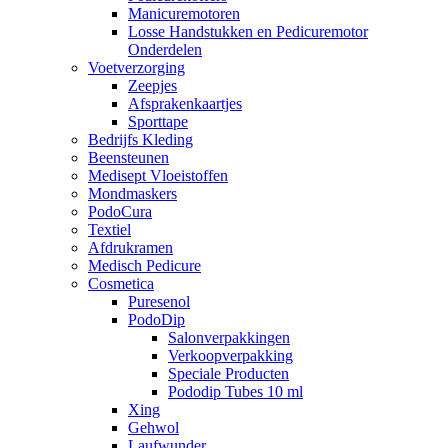
Manicuremotoren
Losse Handstukken en Pedicuremotor
Onderdelen
Voetverzorging
Zeepjes
Afsprakenkaartjes
Sporttape
Bedrijfs Kleding
Beensteunen
Medisept Vloeistoffen
Mondmaskers
PodoCura
Textiel
Afdrukramen
Medisch Pedicure
Cosmetica
Puresenol
PodoDip
Salonverpakkingen
Verkoopverpakking
Speciale Producten
Pododip Tubes 10 ml
Xing
Gehwol
Laufwunder