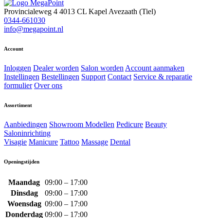
Provincialeweg 4
4013 CL Kapel Avezaath (Tiel)
0344-661030
info@megapoint.nl
Account
Inloggen
Dealer worden
Salon worden
Account aanmaken
Instellingen
Bestellingen
Support
Contact
Service & reparatie
formulier
Over ons
Assortiment
Aanbiedingen
Showroom Modellen
Pedicure
Beauty
Saloninrichting
Visagie
Manicure
Tattoo
Massage
Dental
Openingstijden
Maandag
09:00 – 17:00
Dinsdag
09:00 – 17:00
Woensdag
09:00 – 17:00
Donderdag
09:00 – 17:00