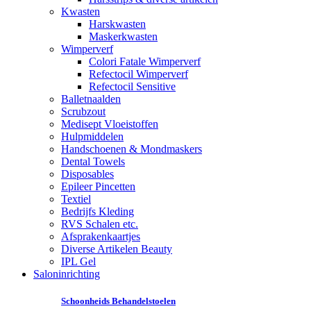
Kwasten
Harskwasten
Maskerkwasten
Wimperverf
Colori Fatale Wimperverf
Refectocil Wimperverf
Refectocil Sensitive
Balletnaalden
Scrubzout
Medisept Vloeistoffen
Hulpmiddelen
Handschoenen & Mondmaskers
Dental Towels
Disposables
Epileer Pincetten
Textiel
Bedrijfs Kleding
RVS Schalen etc.
Afsprakenkaartjes
Diverse Artikelen Beauty
IPL Gel
Saloninrichting
Schoonheids Behandelstoelen