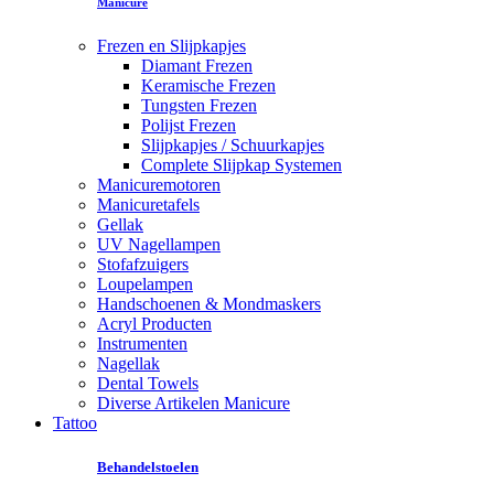
Manicure
Frezen en Slijpkapjes
Diamant Frezen
Keramische Frezen
Tungsten Frezen
Polijst Frezen
Slijpkapjes / Schuurkapjes
Complete Slijpkap Systemen
Manicuremotoren
Manicuretafels
Gellak
UV Nagellampen
Stofafzuigers
Loupelampen
Handschoenen & Mondmaskers
Acryl Producten
Instrumenten
Nagellak
Dental Towels
Diverse Artikelen Manicure
Tattoo
Behandelstoelen