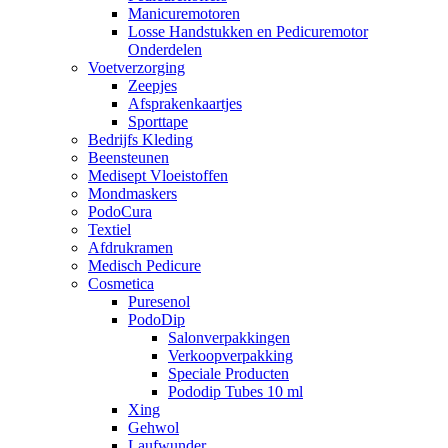
Manicuremotoren
Losse Handstukken en Pedicuremotor
Onderdelen
Voetverzorging
Zeepjes
Afsprakenkaartjes
Sporttape
Bedrijfs Kleding
Beensteunen
Medisept Vloeistoffen
Mondmaskers
PodoCura
Textiel
Afdrukramen
Medisch Pedicure
Cosmetica
Puresenol
PodoDip
Salonverpakkingen
Verkoopverpakking
Speciale Producten
Pododip Tubes 10 ml
Xing
Gehwol
Laufwunder