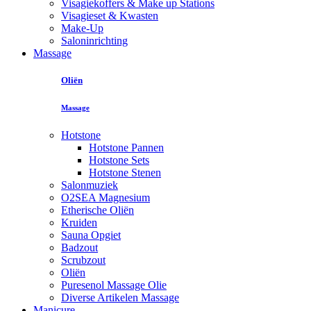
Visagiekoffers & Make up Stations
Visagieset & Kwasten
Make-Up
Saloninrichting
Massage
Oliën
Massage
Hotstone
Hotstone Pannen
Hotstone Sets
Hotstone Stenen
Salonmuziek
O2SEA Magnesium
Etherische Oliën
Kruiden
Sauna Opgiet
Badzout
Scrubzout
Oliën
Puresenol Massage Olie
Diverse Artikelen Massage
Manicure