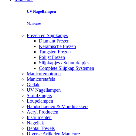
UV Nagellampen
Manicure
Frezen en Slijpkapjes
Diamant Frezen
Keramische Frezen
Tungsten Frezen
Polijst Frezen
Slijpkapjes / Schuurkapjes
Complete Slijpkap Systemen
Manicuremotoren
Manicuretafels
Gellak
UV Nagellampen
Stofafzuigers
Loupelampen
Handschoenen & Mondmaskers
Acryl Producten
Instrumenten
Nagellak
Dental Towels
Diverse Artikelen Manicure