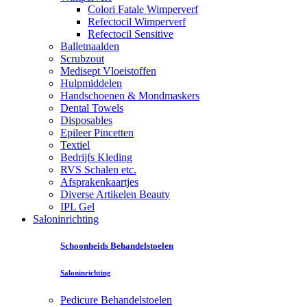
Colori Fatale Wimperverf
Refectocil Wimperverf
Refectocil Sensitive
Balletnaalden
Scrubzout
Medisept Vloeistoffen
Hulpmiddelen
Handschoenen & Mondmaskers
Dental Towels
Disposables
Epileer Pincetten
Textiel
Bedrijfs Kleding
RVS Schalen etc.
Afsprakenkaartjes
Diverse Artikelen Beauty
IPL Gel
Saloninrichting
Schoonheids Behandelstoelen
Saloninrichting
Pedicure Behandelstoelen