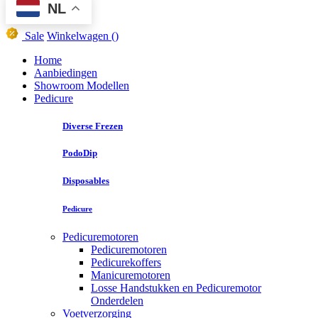
NL
Sale
Winkelwagen
()
Home
Aanbiedingen
Showroom Modellen
Pedicure
Diverse Frezen
PodoDip
Disposables
Pedicure
Pedicuremotoren
Pedicuremotoren
Pedicurekoffers
Manicuremotoren
Losse Handstukken en Pedicuremotor
Onderdelen
Voetverzorging