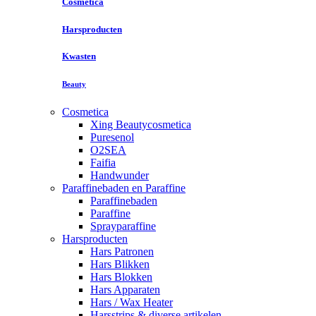
Cosmetica
Harsproducten
Kwasten
Beauty
Cosmetica
Xing Beautycosmetica
Puresenol
O2SEA
Faifia
Handwunder
Paraffinebaden en Paraffine
Paraffinebaden
Paraffine
Sprayparaffine
Harsproducten
Hars Patronen
Hars Blikken
Hars Blokken
Hars Apparaten
Hars / Wax Heater
Harsstrips & diverse artikelen