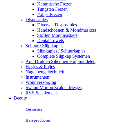
Keramische Frezen
Tungsten Frezen
Polijst Frezen
Disposables
Diversen Disposables
Handschoenen & Mondmaskers
Stoffen Mondmaskers
Dental Towels
Schuur / Slijp kapjes
Slijpkapjes / Schuurkapjes
Complete Slijpkap Systemen
Anti Druk en Siliconen Hulpmiddelen
Flesjes & Potjes
Nagelbeugeltechniek
Instrumenten
Wondverzorging
Swann Morton Scalpel Mesjes
RVS Schalen etc.
Beauty
Cosmetica
Harsproducten