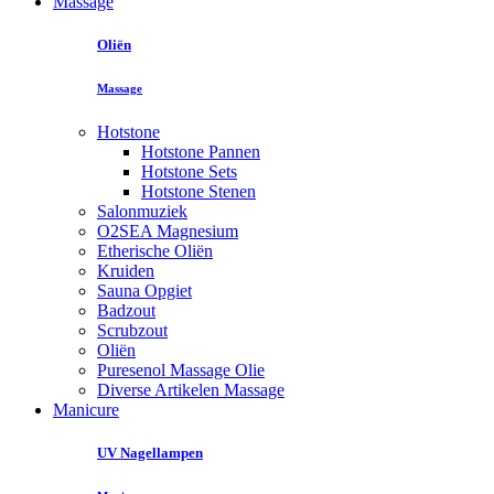
Massage
Oliën
Massage
Hotstone
Hotstone Pannen
Hotstone Sets
Hotstone Stenen
Salonmuziek
O2SEA Magnesium
Etherische Oliën
Kruiden
Sauna Opgiet
Badzout
Scrubzout
Oliën
Puresenol Massage Olie
Diverse Artikelen Massage
Manicure
UV Nagellampen