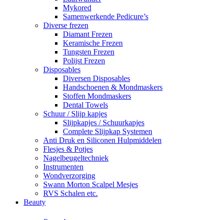
Mykored
Samenwerkende Pedicure’s
Diverse frezen
Diamant Frezen
Keramische Frezen
Tungsten Frezen
Polijst Frezen
Disposables
Diversen Disposables
Handschoenen & Mondmaskers
Stoffen Mondmaskers
Dental Towels
Schuur / Slijp kapjes
Slijpkapjes / Schuurkapjes
Complete Slijpkap Systemen
Anti Druk en Siliconen Hulpmiddelen
Flesjes & Potjes
Nagelbeugeltechniek
Instrumenten
Wondverzorging
Swann Morton Scalpel Mesjes
RVS Schalen etc.
Beauty