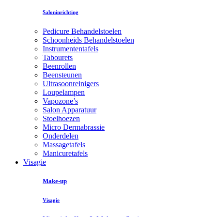
Saloninrichting
Pedicure Behandelstoelen
Schoonheids Behandelstoelen
Instrumententafels
Tabourets
Beenrollen
Beensteunen
Ultrasoonreinigers
Loupelampen
Vapozone’s
Salon Apparatuur
Stoelhoezen
Micro Dermabrassie
Onderdelen
Massagetafels
Manicuretafels
Visagie
Make-up
Visagie