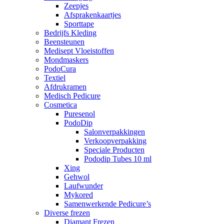
Zeepjes
Afsprakenkaartjes
Sporttape
Bedrijfs Kleding
Beensteunen
Medisept Vloeistoffen
Mondmaskers
PodoCura
Textiel
Afdrukramen
Medisch Pedicure
Cosmetica
Puresenol
PodoDip
Salonverpakkingen
Verkoopverpakking
Speciale Producten
Pododip Tubes 10 ml
Xing
Gehwol
Laufwunder
Mykored
Samenwerkende Pedicure’s
Diverse frezen
Diamant Frezen