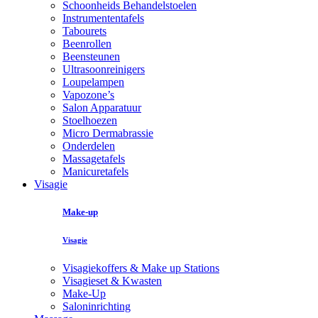
Schoonheids Behandelstoelen
Instrumententafels
Tabourets
Beenrollen
Beensteunen
Ultrasoonreinigers
Loupelampen
Vapozone’s
Salon Apparatuur
Stoelhoezen
Micro Dermabrassie
Onderdelen
Massagetafels
Manicuretafels
Visagie
Make-up
Visagie
Visagiekoffers & Make up Stations
Visagieset & Kwasten
Make-Up
Saloninrichting