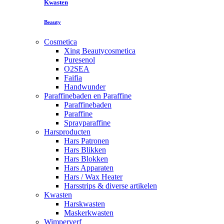
Kwasten
Beauty
Cosmetica
Xing Beautycosmetica
Puresenol
O2SEA
Faifia
Handwunder
Paraffinebaden en Paraffine
Paraffinebaden
Paraffine
Sprayparaffine
Harsproducten
Hars Patronen
Hars Blikken
Hars Blokken
Hars Apparaten
Hars / Wax Heater
Harsstrips & diverse artikelen
Kwasten
Harskwasten
Maskerkwasten
Wimperverf