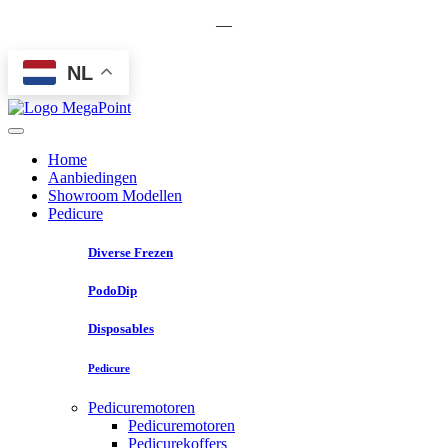
—
NL
Home
Aanbiedingen
Showroom Modellen
Pedicure
Diverse Frezen
PodoDip
Disposables
Pedicure
Pedicuremotoren
Pedicuremotoren
Pedicurekoffers