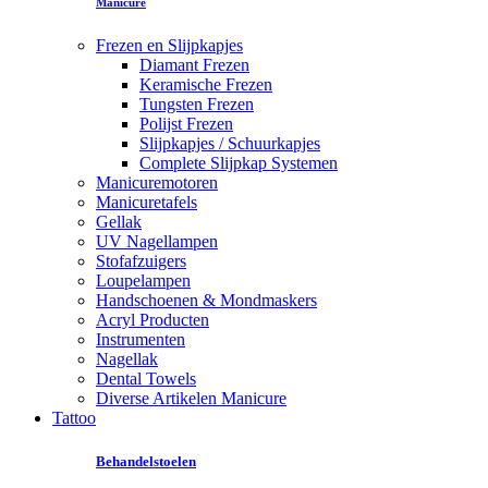
Manicure
Frezen en Slijpkapjes
Diamant Frezen
Keramische Frezen
Tungsten Frezen
Polijst Frezen
Slijpkapjes / Schuurkapjes
Complete Slijpkap Systemen
Manicuremotoren
Manicuretafels
Gellak
UV Nagellampen
Stofafzuigers
Loupelampen
Handschoenen & Mondmaskers
Acryl Producten
Instrumenten
Nagellak
Dental Towels
Diverse Artikelen Manicure
Tattoo
Behandelstoelen