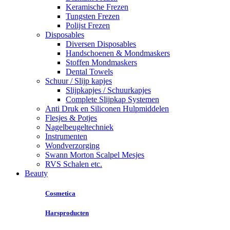
Keramische Frezen
Tungsten Frezen
Polijst Frezen
Disposables
Diversen Disposables
Handschoenen & Mondmaskers
Stoffen Mondmaskers
Dental Towels
Schuur / Slijp kapjes
Slijpkapjes / Schuurkapjes
Complete Slijpkap Systemen
Anti Druk en Siliconen Hulpmiddelen
Flesjes & Potjes
Nagelbeugeltechniek
Instrumenten
Wondverzorging
Swann Morton Scalpel Mesjes
RVS Schalen etc.
Beauty
Cosmetica
Harsproducten