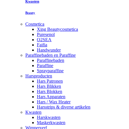
Kwasten
Beauty
Cosmetica
Xing Beautycosmetica
Puresenol
O2SEA
Faifia
Handwunder
Paraffinebaden en Paraffine
Paraffinebaden
Paraffine
Sprayparaffine
Harsproducten
Hars Patronen
Hars Blikken
Hars Blokken
Hars Apparaten
Hars / Wax Heater
Harsstrips & diverse artikelen
Kwasten
Harskwasten
Maskerkwasten
Wimperverf