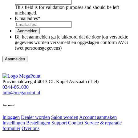
This field is for validation purposes and should be left
unchanged.
E-mailadres
*
Aanmelden
Bij het aanmelden ga je akkoord dat de door jou verstrekte
gegevens worden verzameld en opgeslagen conform AVG
(wet persoonsgegevens)
Provincialeweg 4
4013 CL Kapel Avezaath (Tiel)
0344-661030
info@megapoint.nl
Account
Inloggen
Dealer worden
Salon worden
Account aanmaken
Instellingen
Bestellingen
Support
Contact
Service & reparatie
formulier
Over ons