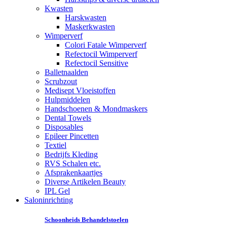
Kwasten
Harskwasten
Maskerkwasten
Wimperverf
Colori Fatale Wimperverf
Refectocil Wimperverf
Refectocil Sensitive
Balletnaalden
Scrubzout
Medisept Vloeistoffen
Hulpmiddelen
Handschoenen & Mondmaskers
Dental Towels
Disposables
Epileer Pincetten
Textiel
Bedrijfs Kleding
RVS Schalen etc.
Afsprakenkaartjes
Diverse Artikelen Beauty
IPL Gel
Saloninrichting
Schoonheids Behandelstoelen