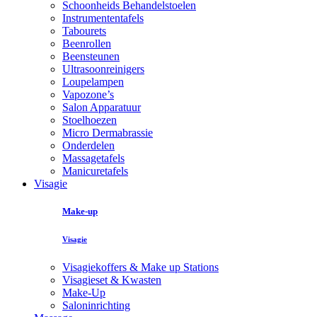
Schoonheids Behandelstoelen
Instrumententafels
Tabourets
Beenrollen
Beensteunen
Ultrasoonreinigers
Loupelampen
Vapozone’s
Salon Apparatuur
Stoelhoezen
Micro Dermabrassie
Onderdelen
Massagetafels
Manicuretafels
Visagie
Make-up
Visagie
Visagiekoffers & Make up Stations
Visagieset & Kwasten
Make-Up
Saloninrichting