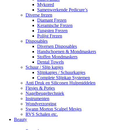
Mykored
Samenwerkende Pedicure’s
Diverse frezen
Diamant Frezen
Keramische Frezen
Tungsten Frezen
Polijst Frezen
Disposables
Diversen Disposables
Handschoenen & Mondmaskers
Stoffen Mondmaskers
Dental Towels
Schuur / Slijp kapjes
Slijpkapjes / Schuurkapjes
Complete Slijpkap Systemen
Anti Druk en Siliconen Hulpmiddelen
Flesjes & Potjes
Nagelbeugeltechniek
Instrumenten
Wondverzorging
Swann Morton Scalpel Mesjes
RVS Schalen etc.
Beauty