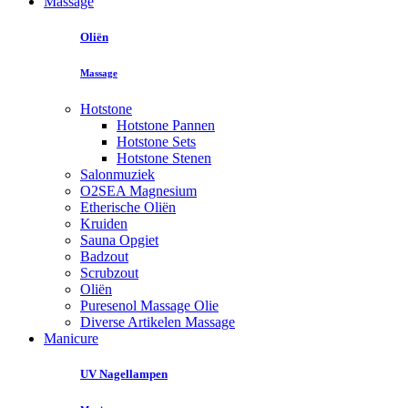
Massage
Oliën
Massage
Hotstone
Hotstone Pannen
Hotstone Sets
Hotstone Stenen
Salonmuziek
O2SEA Magnesium
Etherische Oliën
Kruiden
Sauna Opgiet
Badzout
Scrubzout
Oliën
Puresenol Massage Olie
Diverse Artikelen Massage
Manicure
UV Nagellampen