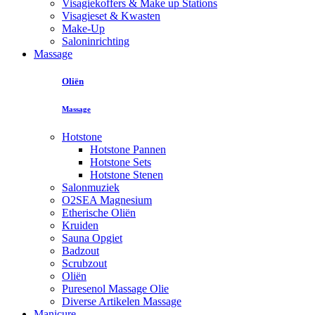
Visagiekoffers & Make up Stations
Visagieset & Kwasten
Make-Up
Saloninrichting
Massage
Oliën
Massage
Hotstone
Hotstone Pannen
Hotstone Sets
Hotstone Stenen
Salonmuziek
O2SEA Magnesium
Etherische Oliën
Kruiden
Sauna Opgiet
Badzout
Scrubzout
Oliën
Puresenol Massage Olie
Diverse Artikelen Massage
Manicure