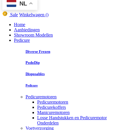
NL
Sale
Winkelwagen
()
Home
Aanbiedingen
Showroom Modellen
Pedicure
Diverse Frezen
PodoDip
Disposables
Pedicure
Pedicuremotoren
Pedicuremotoren
Pedicurekoffers
Manicuremotoren
Losse Handstukken en Pedicuremotor
Onderdelen
Voetverzorging