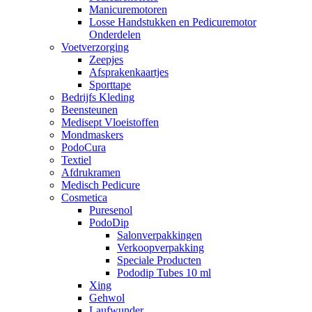
Manicuremotoren
Losse Handstukken en Pedicuremotor
Onderdelen
Voetverzorging
Zeepjes
Afsprakenkaartjes
Sporttape
Bedrijfs Kleding
Beensteunen
Medisept Vloeistoffen
Mondmaskers
PodoCura
Textiel
Afdrukramen
Medisch Pedicure
Cosmetica
Puresenol
PodoDip
Salonverpakkingen
Verkoopverpakking
Speciale Producten
Pododip Tubes 10 ml
Xing
Gehwol
Laufwunder