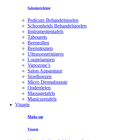
Saloninrichting
Pedicure Behandelstoelen
Schoonheids Behandelstoelen
Instrumententafels
Tabourets
Beenrollen
Beensteunen
Ultrasoonreinigers
Loupelampen
Vapozone’s
Salon Apparatuur
Stoelhoezen
Micro Dermabrassie
Onderdelen
Massagetafels
Manicuretafels
Visagie
Make-up
Visagie