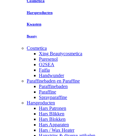
Cosmetica
Harsproducten
Kwasten
Beauty
Cosmetica
Xing Beautycosmetica
Puresenol
O2SEA
Faifia
Handwunder
Paraffinebaden en Paraffine
Paraffinebaden
Paraffine
Sprayparaffine
Harsproducten
Hars Patronen
Hars Blikken
Hars Blokken
Hars Apparaten
Hars / Wax Heater
Harsstrips & diverse artikelen