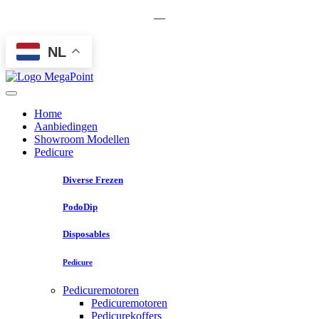
—
NL
Home
Aanbiedingen
Showroom Modellen
Pedicure
Diverse Frezen
PodoDip
Disposables
Pedicure
Pedicuremotoren
Pedicuremotoren
Pedicurekoffers