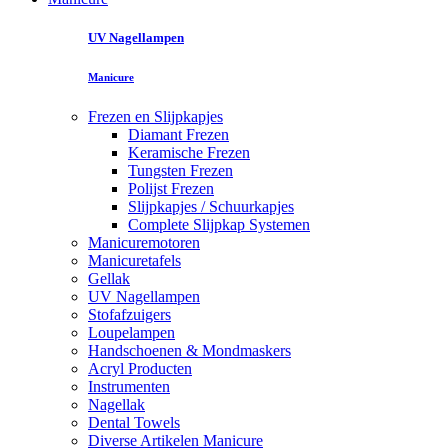
UV Nagellampen
Manicure
Frezen en Slijpkapjes
Diamant Frezen
Keramische Frezen
Tungsten Frezen
Polijst Frezen
Slijpkapjes / Schuurkapjes
Complete Slijpkap Systemen
Manicuremotoren
Manicuretafels
Gellak
UV Nagellampen
Stofafzuigers
Loupelampen
Handschoenen & Mondmaskers
Acryl Producten
Instrumenten
Nagellak
Dental Towels
Diverse Artikelen Manicure