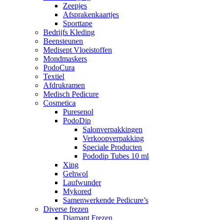
Zeepjes
Afsprakenkaartjes
Sporttape
Bedrijfs Kleding
Beensteunen
Medisept Vloeistoffen
Mondmaskers
PodoCura
Textiel
Afdrukramen
Medisch Pedicure
Cosmetica
Puresenol
PodoDip
Salonverpakkingen
Verkoopverpakking
Speciale Producten
Pododip Tubes 10 ml
Xing
Gehwol
Laufwunder
Mykored
Samenwerkende Pedicure’s
Diverse frezen
Diamant Frezen