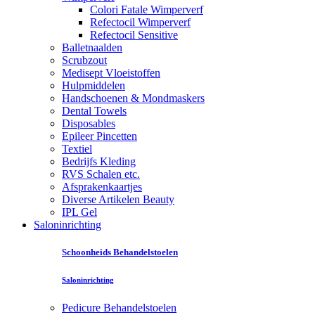
Colori Fatale Wimperverf
Refectocil Wimperverf
Refectocil Sensitive
Balletnaalden
Scrubzout
Medisept Vloeistoffen
Hulpmiddelen
Handschoenen & Mondmaskers
Dental Towels
Disposables
Epileer Pincetten
Textiel
Bedrijfs Kleding
RVS Schalen etc.
Afsprakenkaartjes
Diverse Artikelen Beauty
IPL Gel
Saloninrichting
Schoonheids Behandelstoelen
Saloninrichting
Pedicure Behandelstoelen