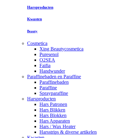
Harsproducten
Kwasten
Beauty
Cosmetica
Xing Beautycosmetica
Puresenol
O2SEA
Faifia
Handwunder
Paraffinebaden en Paraffine
Paraffinebaden
Paraffine
Sprayparaffine
Harsproducten
Hars Patronen
Hars Blikken
Hars Blokken
Hars Apparaten
Hars / Wax Heater
Harsstrips & diverse artikelen
Kwasten