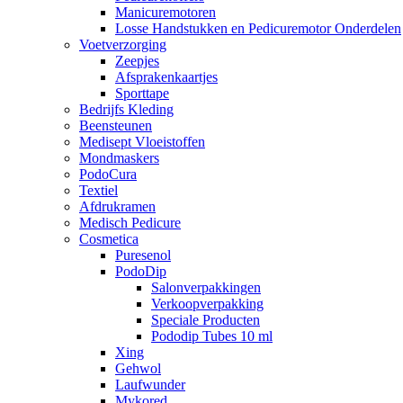
Manicuremotoren
Losse Handstukken en Pedicuremotor Onderdelen
Voetverzorging
Zeepjes
Afsprakenkaartjes
Sporttape
Bedrijfs Kleding
Beensteunen
Medisept Vloeistoffen
Mondmaskers
PodoCura
Textiel
Afdrukramen
Medisch Pedicure
Cosmetica
Puresenol
PodoDip
Salonverpakkingen
Verkoopverpakking
Speciale Producten
Pododip Tubes 10 ml
Xing
Gehwol
Laufwunder
Mykored