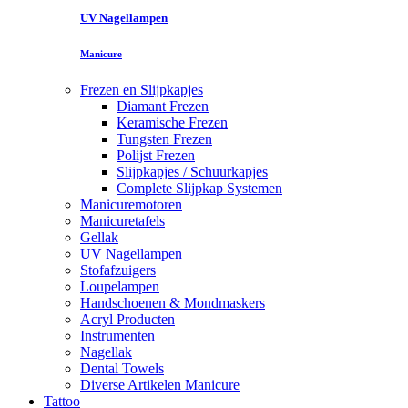
UV Nagellampen
Manicure
Frezen en Slijpkapjes
Diamant Frezen
Keramische Frezen
Tungsten Frezen
Polijst Frezen
Slijpkapjes / Schuurkapjes
Complete Slijpkap Systemen
Manicuremotoren
Manicuretafels
Gellak
UV Nagellampen
Stofafzuigers
Loupelampen
Handschoenen & Mondmaskers
Acryl Producten
Instrumenten
Nagellak
Dental Towels
Diverse Artikelen Manicure
Tattoo