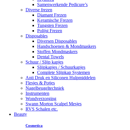
Samenwerkende Pedicure’s
Diverse frezen
Diamant Frezen
Keramische Frezen
Tungsten Frezen
Polijst Frezen
Disposables
Diversen Disposables
Handschoenen & Mondmaskers
Stoffen Mondmaskers
Dental Towels
Schuur / Slijp kapjes
Slijpkapjes / Schuurkapjes
Complete Slijpkap Systemen
Anti Druk en Siliconen Hulpmiddelen
Flesjes & Potjes
Nagelbeugeltechniek
Instrumenten
Wondverzorging
Swann Morton Scalpel Mesjes
RVS Schalen etc.
Beauty
Cosmetica