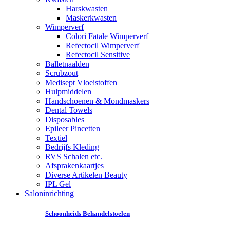
Harskwasten
Maskerkwasten
Wimperverf
Colori Fatale Wimperverf
Refectocil Wimperverf
Refectocil Sensitive
Balletnaalden
Scrubzout
Medisept Vloeistoffen
Hulpmiddelen
Handschoenen & Mondmaskers
Dental Towels
Disposables
Epileer Pincetten
Textiel
Bedrijfs Kleding
RVS Schalen etc.
Afsprakenkaartjes
Diverse Artikelen Beauty
IPL Gel
Saloninrichting
Schoonheids Behandelstoelen