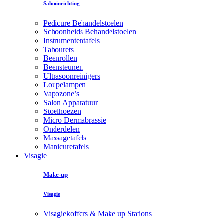
Saloninrichting
Pedicure Behandelstoelen
Schoonheids Behandelstoelen
Instrumententafels
Tabourets
Beenrollen
Beensteunen
Ultrasoonreinigers
Loupelampen
Vapozone’s
Salon Apparatuur
Stoelhoezen
Micro Dermabrassie
Onderdelen
Massagetafels
Manicuretafels
Visagie
Make-up
Visagie
Visagiekoffers & Make up Stations