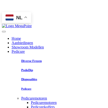
NL
Home
Aanbiedingen
Showroom Modellen
Pedicure
Diverse Frezen
PodoDip
Disposables
Pedicure
Pedicuremotoren
Pedicuremotoren
Pedicurekoffers