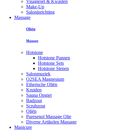
Visagieset & Kwasten
Make-Up
Saloninrichting
Massage
Oliën
Massage
Hotstone
Hotstone Pannen
Hotstone Sets
Hotstone Stenen
Salonmuziek
O2SEA Magnesium
Etherische Oliën
Kruiden
Sauna Opgiet
Badzout
Scrubzout
Oliën
Puresenol Massage Olie
Diverse Artikelen Massage
Manicure