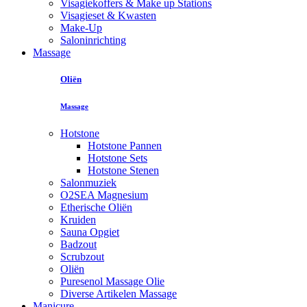
Visagiekoffers & Make up Stations
Visagieset & Kwasten
Make-Up
Saloninrichting
Massage
Oliën
Massage
Hotstone
Hotstone Pannen
Hotstone Sets
Hotstone Stenen
Salonmuziek
O2SEA Magnesium
Etherische Oliën
Kruiden
Sauna Opgiet
Badzout
Scrubzout
Oliën
Puresenol Massage Olie
Diverse Artikelen Massage
Manicure