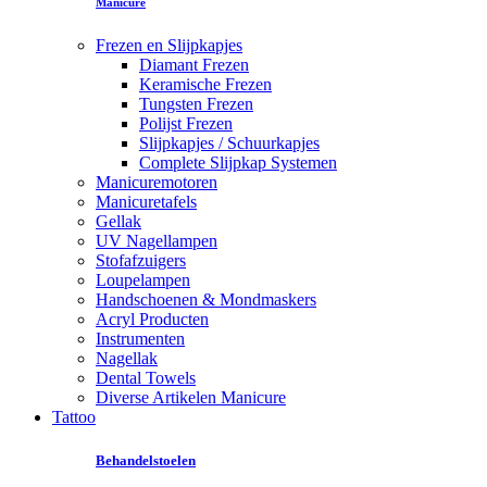
Manicure
Frezen en Slijpkapjes
Diamant Frezen
Keramische Frezen
Tungsten Frezen
Polijst Frezen
Slijpkapjes / Schuurkapjes
Complete Slijpkap Systemen
Manicuremotoren
Manicuretafels
Gellak
UV Nagellampen
Stofafzuigers
Loupelampen
Handschoenen & Mondmaskers
Acryl Producten
Instrumenten
Nagellak
Dental Towels
Diverse Artikelen Manicure
Tattoo
Behandelstoelen