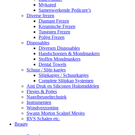
Mykored
Samenwerkende Pedicure’s
Diverse frezen
Diamant Frezen
Keramische Frezen
Tungsten Frezen
Polijst Frezen
Disposables
Diversen Disposables
Handschoenen & Mondmaskers
Stoffen Mondmaskers
Dental Towels
Schuur / Slijp kapjes
Slijpkapjes / Schuurkapjes
Complete Slijpkap Systemen
Anti Druk en Siliconen Hulpmiddelen
Flesjes & Potjes
Nagelbeugeltechniek
Instrumenten
Wondverzorging
Swann Morton Scalpel Mesjes
RVS Schalen etc.
Beauty