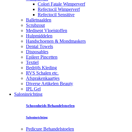
Colori Fatale Wimperverf
Refectocil Wimperverf
Refectocil Sensitive
Balletnaalden
Scrubzout
Medisept Vloeistoffen
Hulpmiddelen
Handschoenen & Mondmaskers
Dental Towels
Disposables
Epileer Pincetten
Textiel
Bedrijfs Kleding
RVS Schalen etc.
Afsprakenkaartjes
Diverse Artikelen Beauty
IPL Gel
Saloninrichting
Schoonheids Behandelstoelen
Saloninrichting
Pedicure Behandelstoelen