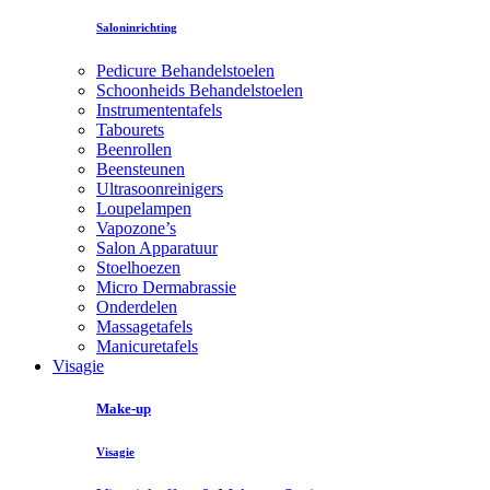
Saloninrichting
Pedicure Behandelstoelen
Schoonheids Behandelstoelen
Instrumententafels
Tabourets
Beenrollen
Beensteunen
Ultrasoonreinigers
Loupelampen
Vapozone’s
Salon Apparatuur
Stoelhoezen
Micro Dermabrassie
Onderdelen
Massagetafels
Manicuretafels
Visagie
Make-up
Visagie