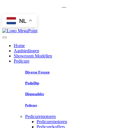
—
NL
Home
Aanbiedingen
Showroom Modellen
Pedicure
Diverse Frezen
PodoDip
Disposables
Pedicure
Pedicuremotoren
Pedicuremotoren
Pedicurekoffers