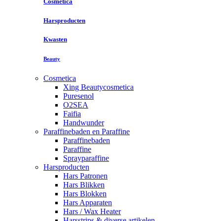
Cosmetica
Harsproducten
Kwasten
Beauty
Cosmetica
Xing Beautycosmetica
Puresenol
O2SEA
Faifia
Handwunder
Paraffinebaden en Paraffine
Paraffinebaden
Paraffine
Sprayparaffine
Harsproducten
Hars Patronen
Hars Blikken
Hars Blokken
Hars Apparaten
Hars / Wax Heater
Harsstrips & diverse artikelen