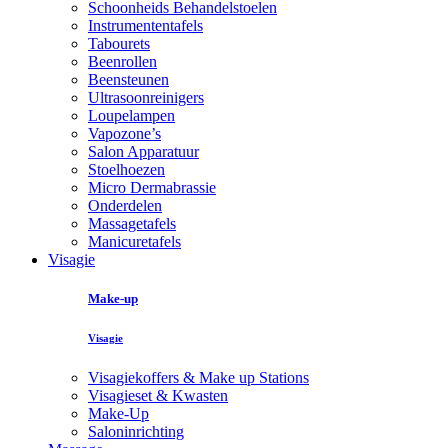
Schoonheids Behandelstoelen
Instrumententafels
Tabourets
Beenrollen
Beensteunen
Ultrasoonreinigers
Loupelampen
Vapozone’s
Salon Apparatuur
Stoelhoezen
Micro Dermabrassie
Onderdelen
Massagetafels
Manicuretafels
Visagie
Make-up
Visagie
Visagiekoffers & Make up Stations
Visagieset & Kwasten
Make-Up
Saloninrichting