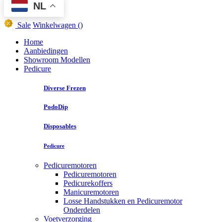
NL
Sale
Winkelwagen
()
Home
Aanbiedingen
Showroom Modellen
Pedicure
Diverse Frezen
PodoDip
Disposables
Pedicure
Pedicuremotoren
Pedicuremotoren
Pedicurekoffers
Manicuremotoren
Losse Handstukken en Pedicuremotor
Onderdelen
Voetverzorging