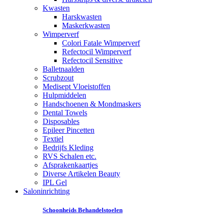
Kwasten
Harskwasten
Maskerkwasten
Wimperverf
Colori Fatale Wimperverf
Refectocil Wimperverf
Refectocil Sensitive
Balletnaalden
Scrubzout
Medisept Vloeistoffen
Hulpmiddelen
Handschoenen & Mondmaskers
Dental Towels
Disposables
Epileer Pincetten
Textiel
Bedrijfs Kleding
RVS Schalen etc.
Afsprakenkaartjes
Diverse Artikelen Beauty
IPL Gel
Saloninrichting
Schoonheids Behandelstoelen