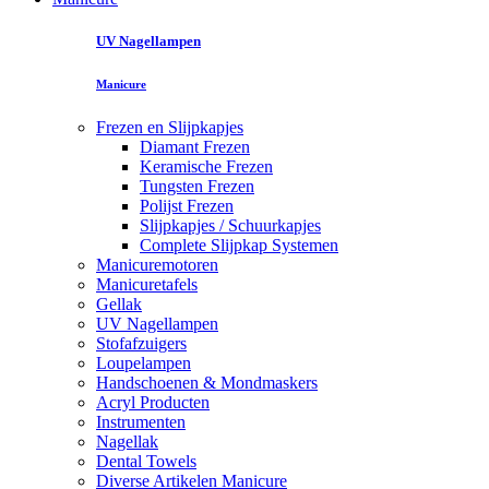
UV Nagellampen
Manicure
Frezen en Slijpkapjes
Diamant Frezen
Keramische Frezen
Tungsten Frezen
Polijst Frezen
Slijpkapjes / Schuurkapjes
Complete Slijpkap Systemen
Manicuremotoren
Manicuretafels
Gellak
UV Nagellampen
Stofafzuigers
Loupelampen
Handschoenen & Mondmaskers
Acryl Producten
Instrumenten
Nagellak
Dental Towels
Diverse Artikelen Manicure