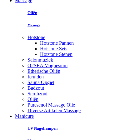
Massage
Oliën
Massage
Hotstone
Hotstone Pannen
Hotstone Sets
Hotstone Stenen
Salonmuziek
O2SEA Magnesium
Etherische Oliën
Kruiden
Sauna Opgiet
Badzout
Scrubzout
Oliën
Puresenol Massage Olie
Diverse Artikelen Massage
Manicure
UV Nagellampen