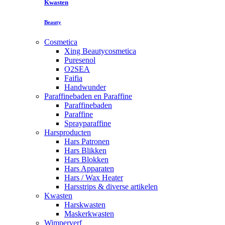
Kwasten
Beauty
Cosmetica
Xing Beautycosmetica
Puresenol
O2SEA
Faifia
Handwunder
Paraffinebaden en Paraffine
Paraffinebaden
Paraffine
Sprayparaffine
Harsproducten
Hars Patronen
Hars Blikken
Hars Blokken
Hars Apparaten
Hars / Wax Heater
Harsstrips & diverse artikelen
Kwasten
Harskwasten
Maskerkwasten
Wimperverf