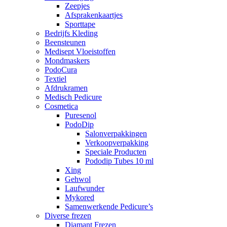
Zeepjes
Afsprakenkaartjes
Sporttape
Bedrijfs Kleding
Beensteunen
Medisept Vloeistoffen
Mondmaskers
PodoCura
Textiel
Afdrukramen
Medisch Pedicure
Cosmetica
Puresenol
PodoDip
Salonverpakkingen
Verkoopverpakking
Speciale Producten
Pododip Tubes 10 ml
Xing
Gehwol
Laufwunder
Mykored
Samenwerkende Pedicure’s
Diverse frezen
Diamant Frezen