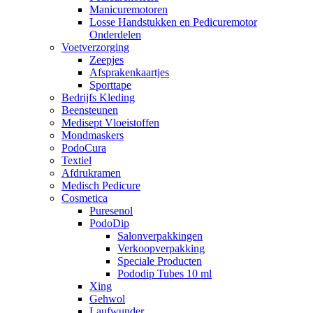
Manicuremotoren
Losse Handstukken en Pedicuremotor
Onderdelen
Voetverzorging
Zeepjes
Afsprakenkaartjes
Sporttape
Bedrijfs Kleding
Beensteunen
Medisept Vloeistoffen
Mondmaskers
PodoCura
Textiel
Afdrukramen
Medisch Pedicure
Cosmetica
Puresenol
PodoDip
Salonverpakkingen
Verkoopverpakking
Speciale Producten
Pododip Tubes 10 ml
Xing
Gehwol
Laufwunder