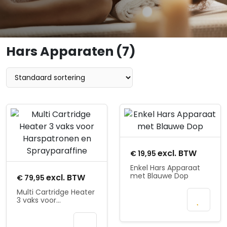
Hars Apparaten (7)
Product openen
Product openen
excl. BTW
€
19,95
Enkel Hars Apparaat
met Blauwe Dop
excl. BTW
€
79,95
Multi Cartridge Heater
In
3 vaks voor
winkelmand
Harspatronen en
Sprayparaffine
In