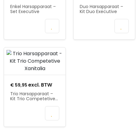
Enkel Harsapparaat –
Duo Harsapparaat –
Set Executive
Kit Duo Executive
Mail wanneer
Mail wanneer
beschikbaar
beschikbaar
Product openen
excl. BTW
€
59,95
Trio Harsapparaat –
Kit Trio Competetive
Xanitalia
In
winkelmand