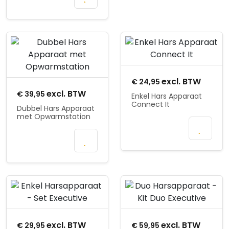
winkelmand
Product openen
Product openen
excl. BTW
€
24,95
excl. BTW
€
39,95
Enkel Hars Apparaat
Connect It
Dubbel Hars Apparaat
met Opwarmstation
In
In
winkelmand
winkelmand
Product openen
Product openen
excl. BTW
excl. BTW
€
29,95
€
59,95