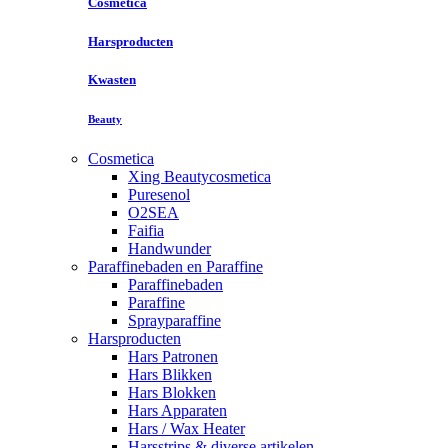
Cosmetica
Harsproducten
Kwasten
Beauty
Cosmetica
Xing Beautycosmetica
Puresenol
O2SEA
Faifia
Handwunder
Paraffinebaden en Paraffine
Paraffinebaden
Paraffine
Sprayparaffine
Harsproducten
Hars Patronen
Hars Blikken
Hars Blokken
Hars Apparaten
Hars / Wax Heater
Harsstrips & diverse artikelen