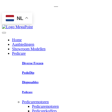
—
NL
Home
Aanbiedingen
Showroom Modellen
Pedicure
Diverse Frezen
PodoDip
Disposables
Pedicure
Pedicuremotoren
Pedicuremotoren
Pedicurekoffers