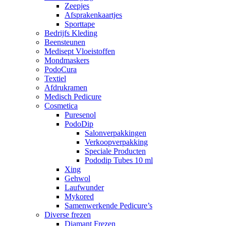
Zeepjes
Afsprakenkaartjes
Sporttape
Bedrijfs Kleding
Beensteunen
Medisept Vloeistoffen
Mondmaskers
PodoCura
Textiel
Afdrukramen
Medisch Pedicure
Cosmetica
Puresenol
PodoDip
Salonverpakkingen
Verkoopverpakking
Speciale Producten
Pododip Tubes 10 ml
Xing
Gehwol
Laufwunder
Mykored
Samenwerkende Pedicure’s
Diverse frezen
Diamant Frezen