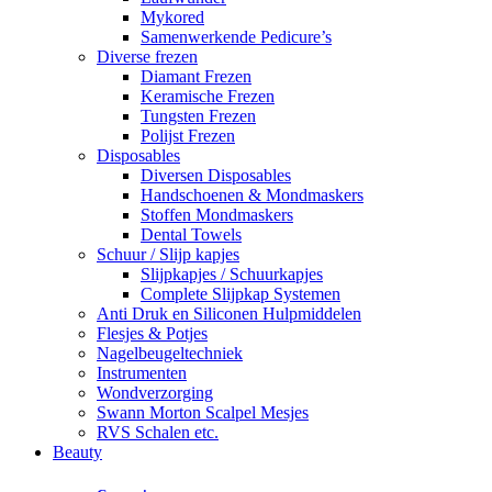
Mykored
Samenwerkende Pedicure’s
Diverse frezen
Diamant Frezen
Keramische Frezen
Tungsten Frezen
Polijst Frezen
Disposables
Diversen Disposables
Handschoenen & Mondmaskers
Stoffen Mondmaskers
Dental Towels
Schuur / Slijp kapjes
Slijpkapjes / Schuurkapjes
Complete Slijpkap Systemen
Anti Druk en Siliconen Hulpmiddelen
Flesjes & Potjes
Nagelbeugeltechniek
Instrumenten
Wondverzorging
Swann Morton Scalpel Mesjes
RVS Schalen etc.
Beauty