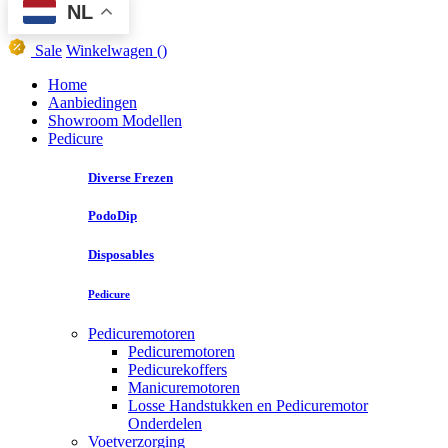
NL
Sale
Winkelwagen
()
Home
Aanbiedingen
Showroom Modellen
Pedicure
Diverse Frezen
PodoDip
Disposables
Pedicure
Pedicuremotoren
Pedicuremotoren
Pedicurekoffers
Manicuremotoren
Losse Handstukken en Pedicuremotor
Onderdelen
Voetverzorging