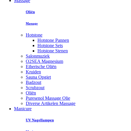
Massage
Oliën
Massage
Hotstone
Hotstone Pannen
Hotstone Sets
Hotstone Stenen
Salonmuziek
O2SEA Magnesium
Etherische Oliën
Kruiden
Sauna Opgiet
Badzout
Scrubzout
Oliën
Puresenol Massage Olie
Diverse Artikelen Massage
Manicure
UV Nagellampen