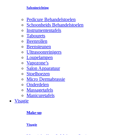
Saloninrichting
Pedicure Behandelstoelen
Schoonheids Behandelstoelen
Instrumententafels
Tabourets
Beenrollen
Beensteunen
Ultrasoonreinigers
Loupelampen
Vapozone’s
Salon Apparatuur
Stoelhoezen
Micro Dermabrassie
Onderdelen
Massagetafels
Manicuretafels
Visagie
Make-up
Visagie