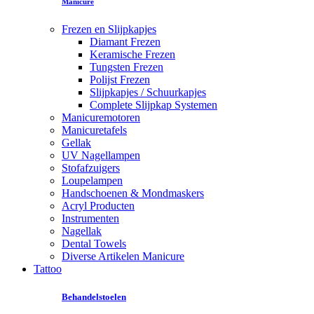
Manicure
Frezen en Slijpkapjes
Diamant Frezen
Keramische Frezen
Tungsten Frezen
Polijst Frezen
Slijpkapjes / Schuurkapjes
Complete Slijpkap Systemen
Manicuremotoren
Manicuretafels
Gellak
UV Nagellampen
Stofafzuigers
Loupelampen
Handschoenen & Mondmaskers
Acryl Producten
Instrumenten
Nagellak
Dental Towels
Diverse Artikelen Manicure
Tattoo
Behandelstoelen