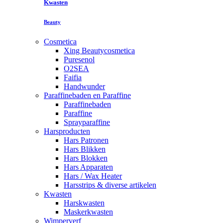
Kwasten
Beauty
Cosmetica
Xing Beautycosmetica
Puresenol
O2SEA
Faifia
Handwunder
Paraffinebaden en Paraffine
Paraffinebaden
Paraffine
Sprayparaffine
Harsproducten
Hars Patronen
Hars Blikken
Hars Blokken
Hars Apparaten
Hars / Wax Heater
Harsstrips & diverse artikelen
Kwasten
Harskwasten
Maskerkwasten
Wimperverf