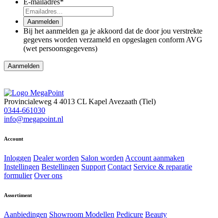
E-mailadres
*
Aanmelden
Bij het aanmelden ga je akkoord dat de door jou verstrekte
gegevens worden verzameld en opgeslagen conform AVG
(wet persoonsgegevens)
Provincialeweg 4
4013 CL Kapel Avezaath (Tiel)
0344-661030
info@megapoint.nl
Account
Inloggen
Dealer worden
Salon worden
Account aanmaken
Instellingen
Bestellingen
Support
Contact
Service & reparatie
formulier
Over ons
Assortiment
Aanbiedingen
Showroom Modellen
Pedicure
Beauty