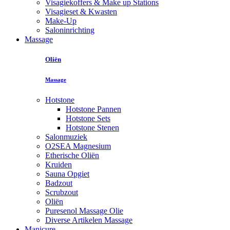
Visagiekoffers & Make up Stations
Visagieset & Kwasten
Make-Up
Saloninrichting
Massage
Oliën
Massage
Hotstone
Hotstone Pannen
Hotstone Sets
Hotstone Stenen
Salonmuziek
O2SEA Magnesium
Etherische Oliën
Kruiden
Sauna Opgiet
Badzout
Scrubzout
Oliën
Puresenol Massage Olie
Diverse Artikelen Massage
Manicure