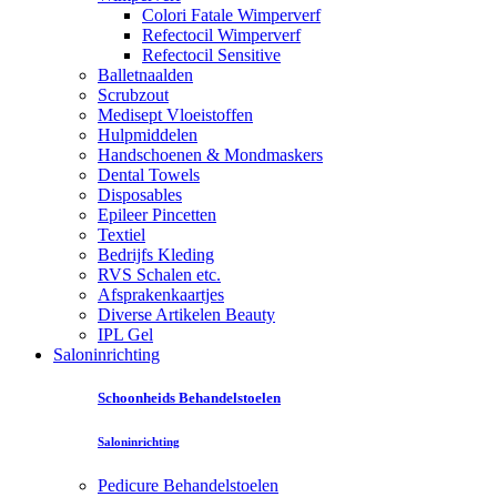
Colori Fatale Wimperverf
Refectocil Wimperverf
Refectocil Sensitive
Balletnaalden
Scrubzout
Medisept Vloeistoffen
Hulpmiddelen
Handschoenen & Mondmaskers
Dental Towels
Disposables
Epileer Pincetten
Textiel
Bedrijfs Kleding
RVS Schalen etc.
Afsprakenkaartjes
Diverse Artikelen Beauty
IPL Gel
Saloninrichting
Schoonheids Behandelstoelen
Saloninrichting
Pedicure Behandelstoelen