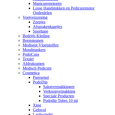
Manicuremotoren
Losse Handstukken en Pedicuremotor
Onderdelen
Voetverzorging
Zeepjes
Afsprakenkaartjes
Sporttape
Bedrijfs Kleding
Beensteunen
Medisept Vloeistoffen
Mondmaskers
PodoCura
Textiel
Afdrukramen
Medisch Pedicure
Cosmetica
Puresenol
PodoDip
Salonverpakkingen
Verkoopverpakking
Speciale Producten
Pododip Tubes 10 ml
Xing
Gehwol
Laufwunder