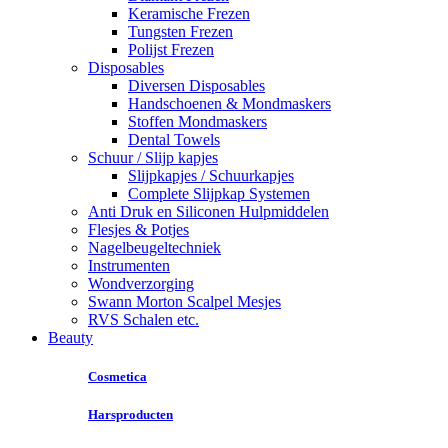
Keramische Frezen
Tungsten Frezen
Polijst Frezen
Disposables
Diversen Disposables
Handschoenen & Mondmaskers
Stoffen Mondmaskers
Dental Towels
Schuur / Slijp kapjes
Slijpkapjes / Schuurkapjes
Complete Slijpkap Systemen
Anti Druk en Siliconen Hulpmiddelen
Flesjes & Potjes
Nagelbeugeltechniek
Instrumenten
Wondverzorging
Swann Morton Scalpel Mesjes
RVS Schalen etc.
Beauty
Cosmetica
Harsproducten