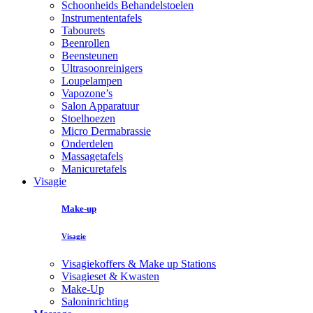
Schoonheids Behandelstoelen
Instrumententafels
Tabourets
Beenrollen
Beensteunen
Ultrasoonreinigers
Loupelampen
Vapozone’s
Salon Apparatuur
Stoelhoezen
Micro Dermabrassie
Onderdelen
Massagetafels
Manicuretafels
Visagie
Make-up
Visagie
Visagiekoffers & Make up Stations
Visagieset & Kwasten
Make-Up
Saloninrichting