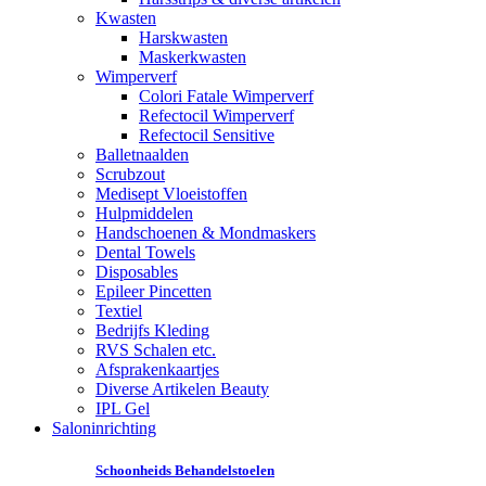
Kwasten
Harskwasten
Maskerkwasten
Wimperverf
Colori Fatale Wimperverf
Refectocil Wimperverf
Refectocil Sensitive
Balletnaalden
Scrubzout
Medisept Vloeistoffen
Hulpmiddelen
Handschoenen & Mondmaskers
Dental Towels
Disposables
Epileer Pincetten
Textiel
Bedrijfs Kleding
RVS Schalen etc.
Afsprakenkaartjes
Diverse Artikelen Beauty
IPL Gel
Saloninrichting
Schoonheids Behandelstoelen