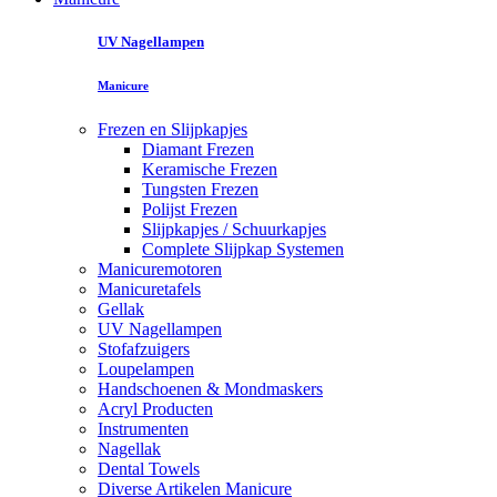
UV Nagellampen
Manicure
Frezen en Slijpkapjes
Diamant Frezen
Keramische Frezen
Tungsten Frezen
Polijst Frezen
Slijpkapjes / Schuurkapjes
Complete Slijpkap Systemen
Manicuremotoren
Manicuretafels
Gellak
UV Nagellampen
Stofafzuigers
Loupelampen
Handschoenen & Mondmaskers
Acryl Producten
Instrumenten
Nagellak
Dental Towels
Diverse Artikelen Manicure