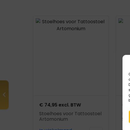
Product openen
Prod
€
74,95
excl. BTW
€
8
Stoelhoes voor Tattoostoel
PCl
Artomonium
Sal