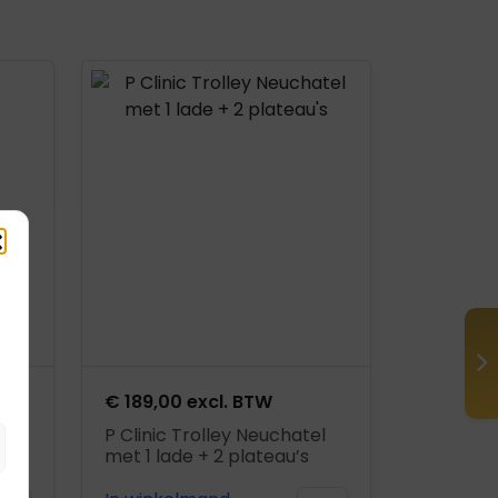
Product openen
€
189,00
excl. BTW
P Clinic Trolley Neuchatel
met 1 lade + 2 plateau’s