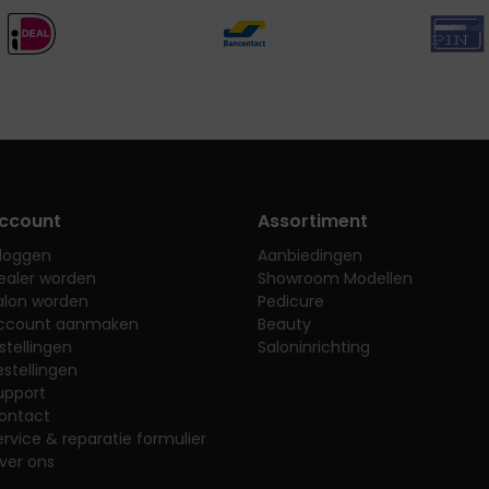
ccount
Assortiment
nloggen
Aanbiedingen
ealer worden
Showroom Modellen
alon worden
Pedicure
ccount aanmaken
Beauty
nstellingen
Saloninrichting
estellingen
upport
ontact
ervice & reparatie formulier
ver ons