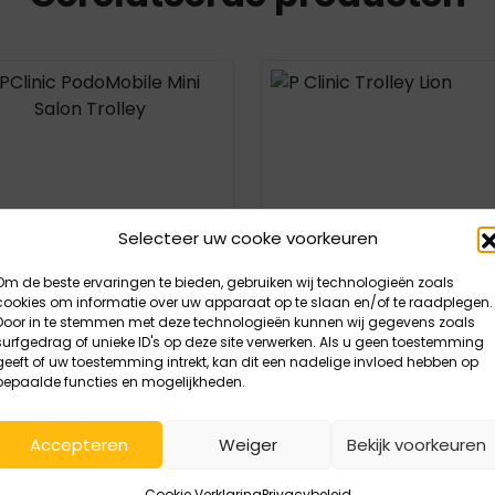
uct openen
Product openen
Selecteer uw cooke voorkeuren
Om de beste ervaringen te bieden, gebruiken wij technologieën zoals
cookies om informatie over uw apparaat op te slaan en/of te raadplegen.
Door in te stemmen met deze technologieën kunnen wij gegevens zoals
surfgedrag of unieke ID's op deze site verwerken. Als u geen toestemming
geeft of uw toestemming intrekt, kan dit een nadelige invloed hebben op
bepaalde functies en mogelijkheden.
95,00
excl. BTW
€
189,00
excl. BTW
inic PodoMobile Mini
P Clinic Trolley Lion
Accepteren
Weiger
Bekijk voorkeuren
on Trolley
Cookie Verklaring
Privacybeleid