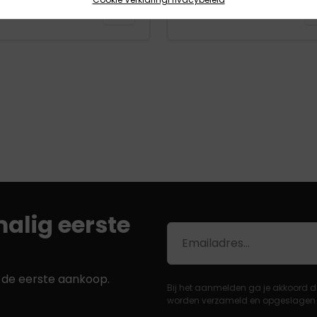
ecteer Opties
In winkelmand
alig eerste
E-
mailadres
j de eerste aankoop.
Bij het aanmelden ga je akkoord d
worden verzameld en opgeslagen