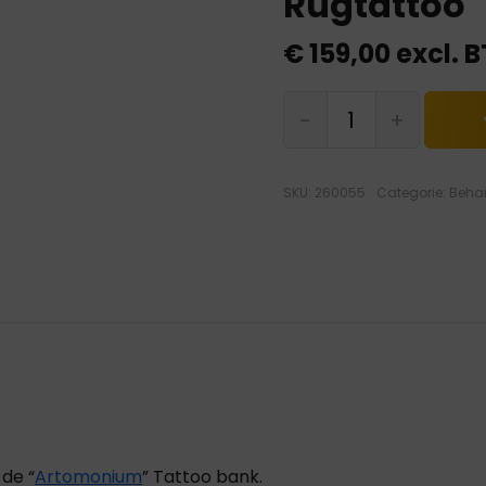
Rugtattoo
€
159,00
excl. 
Backpack
-
+
Extensie
voor
Rugtattoo
SKU:
260055
Categorie:
Beha
hoeveelheid
 de “
Artomonium
” Tattoo bank.