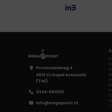
A
I
D
Provincialeweg 4
S
A
4013 CL Kapel Avezaath
I
(Tiel)
B
S
0344-661030
C
S
info@megapoint.nl
O