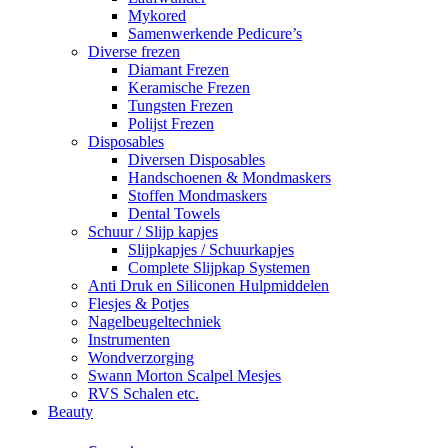
Mykored
Samenwerkende Pedicure’s
Diverse frezen
Diamant Frezen
Keramische Frezen
Tungsten Frezen
Polijst Frezen
Disposables
Diversen Disposables
Handschoenen & Mondmaskers
Stoffen Mondmaskers
Dental Towels
Schuur / Slijp kapjes
Slijpkapjes / Schuurkapjes
Complete Slijpkap Systemen
Anti Druk en Siliconen Hulpmiddelen
Flesjes & Potjes
Nagelbeugeltechniek
Instrumenten
Wondverzorging
Swann Morton Scalpel Mesjes
RVS Schalen etc.
Beauty