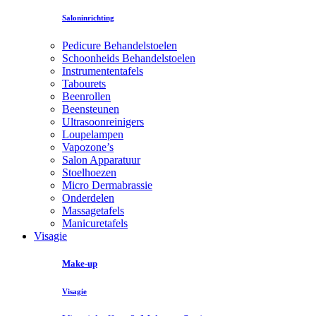
Saloninrichting
Pedicure Behandelstoelen
Schoonheids Behandelstoelen
Instrumententafels
Tabourets
Beenrollen
Beensteunen
Ultrasoonreinigers
Loupelampen
Vapozone’s
Salon Apparatuur
Stoelhoezen
Micro Dermabrassie
Onderdelen
Massagetafels
Manicuretafels
Visagie
Make-up
Visagie