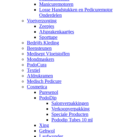
Manicuremotoren
Losse Handstukken en Pedicuremotor
Onderdelen
Voetverzorging
Zeepjes
Afsprakenkaartjes
Sporttape
Bedrijfs Kleding
Beensteunen
Medisept Vloeistoffen
Mondmaskers
PodoCura
Textiel
Afdrukramen
Medisch Pedicure
Cosmetica
Puresenol
PodoDip
Salonverpakkingen
Verkoopverpakking
Speciale Producten
Pododip Tubes 10 ml
Xing
Gehwol
Laufwunder