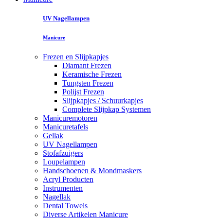
UV Nagellampen
Manicure
Frezen en Slijpkapjes
Diamant Frezen
Keramische Frezen
Tungsten Frezen
Polijst Frezen
Slijpkapjes / Schuurkapjes
Complete Slijpkap Systemen
Manicuremotoren
Manicuretafels
Gellak
UV Nagellampen
Stofafzuigers
Loupelampen
Handschoenen & Mondmaskers
Acryl Producten
Instrumenten
Nagellak
Dental Towels
Diverse Artikelen Manicure