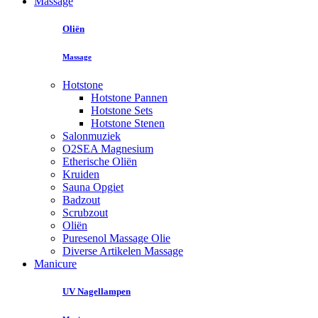
Massage
Oliën
Massage
Hotstone
Hotstone Pannen
Hotstone Sets
Hotstone Stenen
Salonmuziek
O2SEA Magnesium
Etherische Oliën
Kruiden
Sauna Opgiet
Badzout
Scrubzout
Oliën
Puresenol Massage Olie
Diverse Artikelen Massage
Manicure
UV Nagellampen