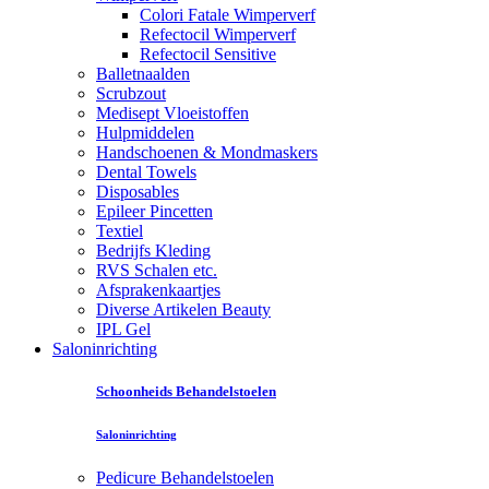
Colori Fatale Wimperverf
Refectocil Wimperverf
Refectocil Sensitive
Balletnaalden
Scrubzout
Medisept Vloeistoffen
Hulpmiddelen
Handschoenen & Mondmaskers
Dental Towels
Disposables
Epileer Pincetten
Textiel
Bedrijfs Kleding
RVS Schalen etc.
Afsprakenkaartjes
Diverse Artikelen Beauty
IPL Gel
Saloninrichting
Schoonheids Behandelstoelen
Saloninrichting
Pedicure Behandelstoelen