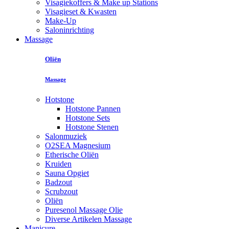
Visagiekoffers & Make up Stations
Visagieset & Kwasten
Make-Up
Saloninrichting
Massage
Oliën
Massage
Hotstone
Hotstone Pannen
Hotstone Sets
Hotstone Stenen
Salonmuziek
O2SEA Magnesium
Etherische Oliën
Kruiden
Sauna Opgiet
Badzout
Scrubzout
Oliën
Puresenol Massage Olie
Diverse Artikelen Massage
Manicure