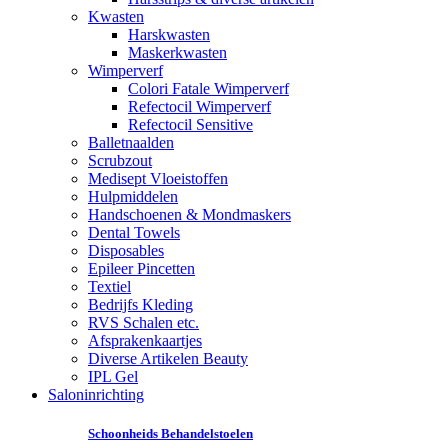
Kwasten
Harskwasten
Maskerkwasten
Wimperverf
Colori Fatale Wimperverf
Refectocil Wimperverf
Refectocil Sensitive
Balletnaalden
Scrubzout
Medisept Vloeistoffen
Hulpmiddelen
Handschoenen & Mondmaskers
Dental Towels
Disposables
Epileer Pincetten
Textiel
Bedrijfs Kleding
RVS Schalen etc.
Afsprakenkaartjes
Diverse Artikelen Beauty
IPL Gel
Saloninrichting
Schoonheids Behandelstoelen