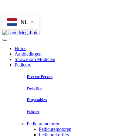
—
NL
Home
Aanbiedingen
Showroom Modellen
Pedicure
Diverse Frezen
PodoDip
Disposables
Pedicure
Pedicuremotoren
Pedicuremotoren
Pedicurekoffers