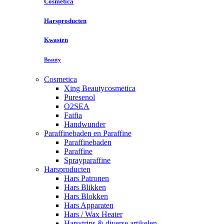
Cosmetica
Harsproducten
Kwasten
Beauty
Cosmetica
Xing Beautycosmetica
Puresenol
O2SEA
Faifia
Handwunder
Paraffinebaden en Paraffine
Paraffinebaden
Paraffine
Sprayparaffine
Harsproducten
Hars Patronen
Hars Blikken
Hars Blokken
Hars Apparaten
Hars / Wax Heater
Harsstrips & diverse artikelen