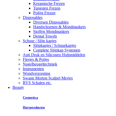
Keramische Frezen
Tungsten Frezen
Polijst Frezen
Disposables
Diversen Disposables
Handschoenen & Mondmaskers
Stoffen Mondmaskers
Dental Towels
Schuur / Slijp kapjes
Slijpkapjes / Schuurkapjes
Complete Slijpkap Systemen
Anti Druk en Siliconen Hulpmiddelen
Flesjes & Potjes
Nagelbeugeltechniek
Instrumenten
Wondverzorging
Swann Morton Scalpel Mesjes
RVS Schalen etc.
Beauty
Cosmetica
Harsproducten