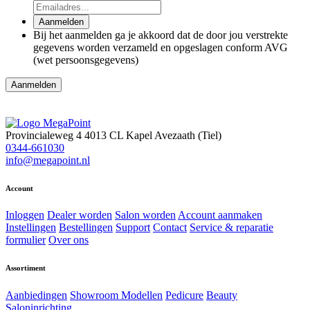
Aanmelden
Bij het aanmelden ga je akkoord dat de door jou verstrekte
gegevens worden verzameld en opgeslagen conform AVG
(wet persoonsgegevens)
Aanmelden
Provincialeweg 4
4013 CL Kapel Avezaath (Tiel)
0344-661030
info@megapoint.nl
Account
Inloggen
Dealer worden
Salon worden
Account aanmaken
Instellingen
Bestellingen
Support
Contact
Service & reparatie
formulier
Over ons
Assortiment
Aanbiedingen
Showroom Modellen
Pedicure
Beauty
Saloninrichting