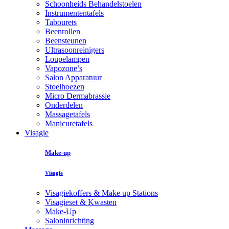
Schoonheids Behandelstoelen
Instrumententafels
Tabourets
Beenrollen
Beensteunen
Ultrasoonreinigers
Loupelampen
Vapozone’s
Salon Apparatuur
Stoelhoezen
Micro Dermabrassie
Onderdelen
Massagetafels
Manicuretafels
Visagie
Make-up
Visagie
Visagiekoffers & Make up Stations
Visagieset & Kwasten
Make-Up
Saloninrichting