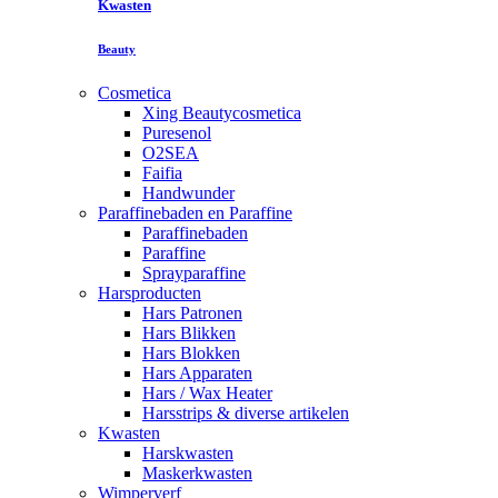
Kwasten
Beauty
Cosmetica
Xing Beautycosmetica
Puresenol
O2SEA
Faifia
Handwunder
Paraffinebaden en Paraffine
Paraffinebaden
Paraffine
Sprayparaffine
Harsproducten
Hars Patronen
Hars Blikken
Hars Blokken
Hars Apparaten
Hars / Wax Heater
Harsstrips & diverse artikelen
Kwasten
Harskwasten
Maskerkwasten
Wimperverf