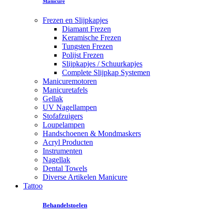
Manicure
Frezen en Slijpkapjes
Diamant Frezen
Keramische Frezen
Tungsten Frezen
Polijst Frezen
Slijpkapjes / Schuurkapjes
Complete Slijpkap Systemen
Manicuremotoren
Manicuretafels
Gellak
UV Nagellampen
Stofafzuigers
Loupelampen
Handschoenen & Mondmaskers
Acryl Producten
Instrumenten
Nagellak
Dental Towels
Diverse Artikelen Manicure
Tattoo
Behandelstoelen