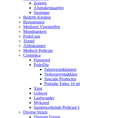
Zeepjes
Afsprakenkaartjes
Sporttape
Bedrijfs Kleding
Beensteunen
Medisept Vloeistoffen
Mondmaskers
PodoCura
Textiel
Afdrukramen
Medisch Pedicure
Cosmetica
Puresenol
PodoDip
Salonverpakkingen
Verkoopverpakking
Speciale Producten
Pododip Tubes 10 ml
Xing
Gehwol
Laufwunder
Mykored
Samenwerkende Pedicure’s
Diverse frezen
Diamant Frezen