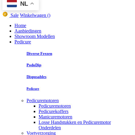
NL
Sale
Winkelwagen
()
Home
Aanbiedingen
Showroom Modellen
Pedicure
Diverse Frezen
PodoDip
Disposables
Pedicure
Pedicuremotoren
Pedicuremotoren
Pedicurekoffers
Manicuremotoren
Losse Handstukken en Pedicuremotor
Onderdelen
Voetverzorging