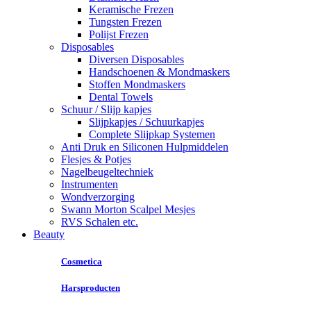
Keramische Frezen
Tungsten Frezen
Polijst Frezen
Disposables
Diversen Disposables
Handschoenen & Mondmaskers
Stoffen Mondmaskers
Dental Towels
Schuur / Slijp kapjes
Slijpkapjes / Schuurkapjes
Complete Slijpkap Systemen
Anti Druk en Siliconen Hulpmiddelen
Flesjes & Potjes
Nagelbeugeltechniek
Instrumenten
Wondverzorging
Swann Morton Scalpel Mesjes
RVS Schalen etc.
Beauty
Cosmetica
Harsproducten