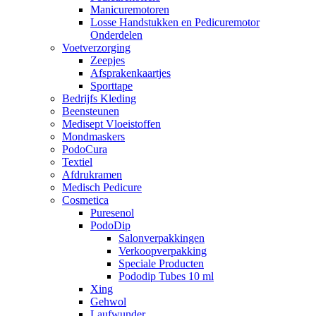
Manicuremotoren
Losse Handstukken en Pedicuremotor
Onderdelen
Voetverzorging
Zeepjes
Afsprakenkaartjes
Sporttape
Bedrijfs Kleding
Beensteunen
Medisept Vloeistoffen
Mondmaskers
PodoCura
Textiel
Afdrukramen
Medisch Pedicure
Cosmetica
Puresenol
PodoDip
Salonverpakkingen
Verkoopverpakking
Speciale Producten
Pododip Tubes 10 ml
Xing
Gehwol
Laufwunder