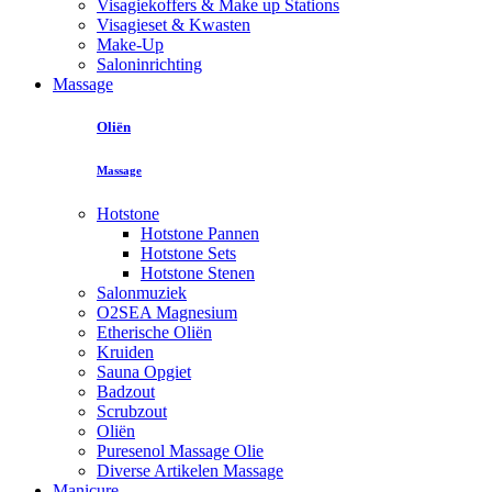
Visagiekoffers & Make up Stations
Visagieset & Kwasten
Make-Up
Saloninrichting
Massage
Oliën
Massage
Hotstone
Hotstone Pannen
Hotstone Sets
Hotstone Stenen
Salonmuziek
O2SEA Magnesium
Etherische Oliën
Kruiden
Sauna Opgiet
Badzout
Scrubzout
Oliën
Puresenol Massage Olie
Diverse Artikelen Massage
Manicure