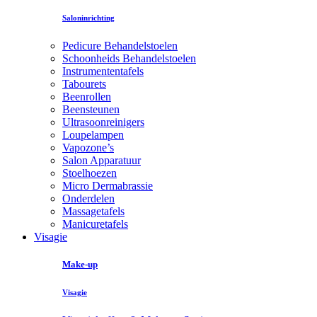
Saloninrichting
Pedicure Behandelstoelen
Schoonheids Behandelstoelen
Instrumententafels
Tabourets
Beenrollen
Beensteunen
Ultrasoonreinigers
Loupelampen
Vapozone’s
Salon Apparatuur
Stoelhoezen
Micro Dermabrassie
Onderdelen
Massagetafels
Manicuretafels
Visagie
Make-up
Visagie