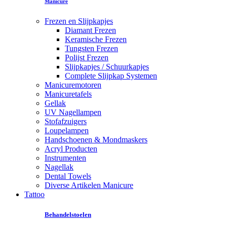
Manicure
Frezen en Slijpkapjes
Diamant Frezen
Keramische Frezen
Tungsten Frezen
Polijst Frezen
Slijpkapjes / Schuurkapjes
Complete Slijpkap Systemen
Manicuremotoren
Manicuretafels
Gellak
UV Nagellampen
Stofafzuigers
Loupelampen
Handschoenen & Mondmaskers
Acryl Producten
Instrumenten
Nagellak
Dental Towels
Diverse Artikelen Manicure
Tattoo
Behandelstoelen