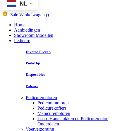
NL
Sale
Winkelwagen
()
Home
Aanbiedingen
Showroom Modellen
Pedicure
Diverse Frezen
PodoDip
Disposables
Pedicure
Pedicuremotoren
Pedicuremotoren
Pedicurekoffers
Manicuremotoren
Losse Handstukken en Pedicuremotor
Onderdelen
Voetverzorging