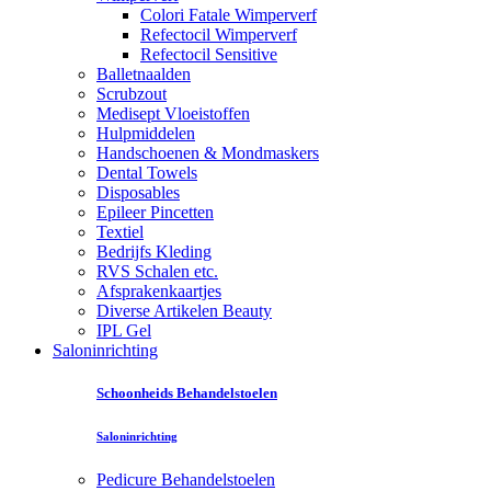
Colori Fatale Wimperverf
Refectocil Wimperverf
Refectocil Sensitive
Balletnaalden
Scrubzout
Medisept Vloeistoffen
Hulpmiddelen
Handschoenen & Mondmaskers
Dental Towels
Disposables
Epileer Pincetten
Textiel
Bedrijfs Kleding
RVS Schalen etc.
Afsprakenkaartjes
Diverse Artikelen Beauty
IPL Gel
Saloninrichting
Schoonheids Behandelstoelen
Saloninrichting
Pedicure Behandelstoelen