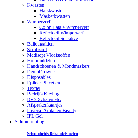
Kwasten
Harskwasten
Maskerkwasten
Wimperverf
Colori Fatale Wimperverf
Refectocil Wimperverf
Refectocil Sensitive
Balletnaalden
Scrubzout
Medisept Vloeistoffen
Hulpmiddelen
Handschoenen & Mondmaskers
Dental Towels
Disposables
Epileer Pincetten
Textiel
Bedrijfs Kleding
RVS Schalen etc.
Afsprakenkaartjes
Diverse Artikelen Beauty
IPL Gel
Saloninrichting
Schoonheids Behandelstoelen