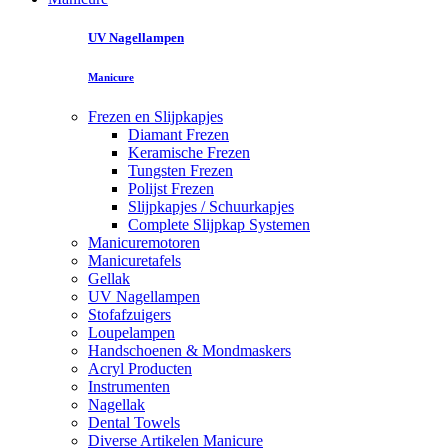
UV Nagellampen
Manicure
Frezen en Slijpkapjes
Diamant Frezen
Keramische Frezen
Tungsten Frezen
Polijst Frezen
Slijpkapjes / Schuurkapjes
Complete Slijpkap Systemen
Manicuremotoren
Manicuretafels
Gellak
UV Nagellampen
Stofafzuigers
Loupelampen
Handschoenen & Mondmaskers
Acryl Producten
Instrumenten
Nagellak
Dental Towels
Diverse Artikelen Manicure