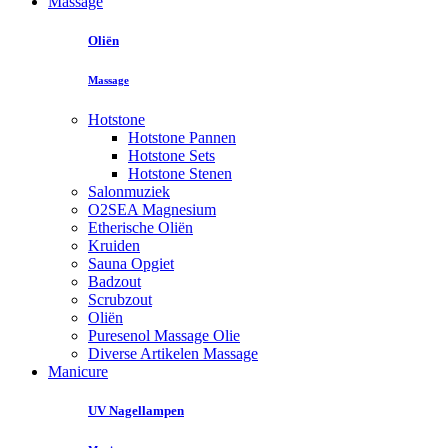
Massage
Oliën
Massage
Hotstone
Hotstone Pannen
Hotstone Sets
Hotstone Stenen
Salonmuziek
O2SEA Magnesium
Etherische Oliën
Kruiden
Sauna Opgiet
Badzout
Scrubzout
Oliën
Puresenol Massage Olie
Diverse Artikelen Massage
Manicure
UV Nagellampen