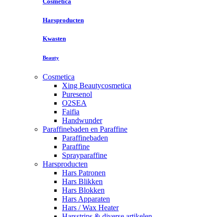
Cosmetica
Harsproducten
Kwasten
Beauty
Cosmetica
Xing Beautycosmetica
Puresenol
O2SEA
Faifia
Handwunder
Paraffinebaden en Paraffine
Paraffinebaden
Paraffine
Sprayparaffine
Harsproducten
Hars Patronen
Hars Blikken
Hars Blokken
Hars Apparaten
Hars / Wax Heater
Harsstrips & diverse artikelen