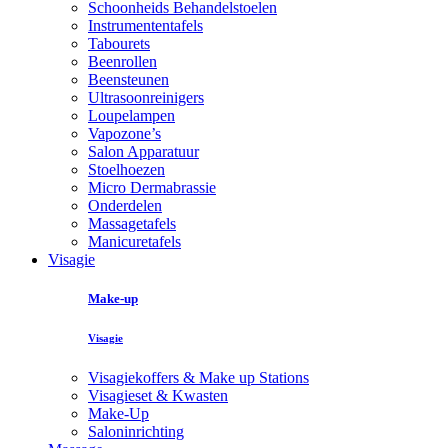
Schoonheids Behandelstoelen
Instrumententafels
Tabourets
Beenrollen
Beensteunen
Ultrasoonreinigers
Loupelampen
Vapozone’s
Salon Apparatuur
Stoelhoezen
Micro Dermabrassie
Onderdelen
Massagetafels
Manicuretafels
Visagie
Make-up
Visagie
Visagiekoffers & Make up Stations
Visagieset & Kwasten
Make-Up
Saloninrichting