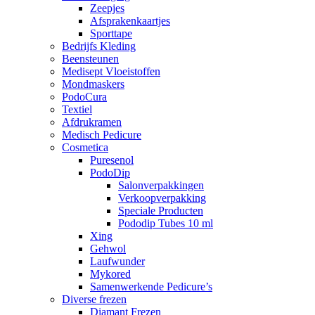
Zeepjes
Afsprakenkaartjes
Sporttape
Bedrijfs Kleding
Beensteunen
Medisept Vloeistoffen
Mondmaskers
PodoCura
Textiel
Afdrukramen
Medisch Pedicure
Cosmetica
Puresenol
PodoDip
Salonverpakkingen
Verkoopverpakking
Speciale Producten
Pododip Tubes 10 ml
Xing
Gehwol
Laufwunder
Mykored
Samenwerkende Pedicure’s
Diverse frezen
Diamant Frezen