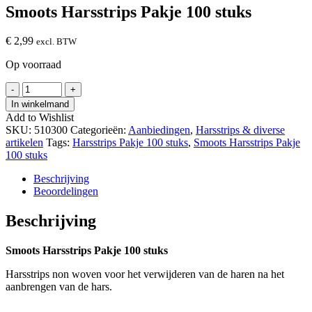
Smoots Harsstrips Pakje 100 stuks
€
2,99
excl. BTW
Op voorraad
Smoots
-
+
Harsstrips
In winkelmand
Pakje
Add to Wishlist
100
SKU:
510300
Categorieën:
Aanbiedingen
,
Harsstrips & diverse
stuks
artikelen
Tags:
Harsstrips Pakje 100 stuks
,
Smoots Harsstrips Pakje
hoeveelheid
100 stuks
Beschrijving
Beoordelingen
Beschrijving
Smoots Harsstrips Pakje 100 stuks
Harsstrips non woven voor het verwijderen van de haren na het
aanbrengen van de hars.