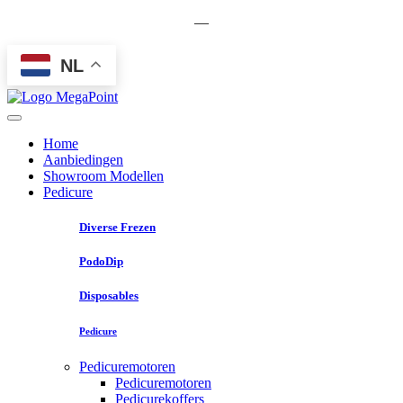
—
NL
Home
Aanbiedingen
Showroom Modellen
Pedicure
Diverse Frezen
PodoDip
Disposables
Pedicure
Pedicuremotoren
Pedicuremotoren
Pedicurekoffers