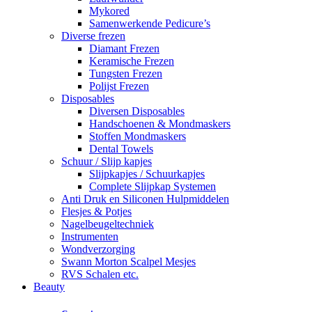
Mykored
Samenwerkende Pedicure’s
Diverse frezen
Diamant Frezen
Keramische Frezen
Tungsten Frezen
Polijst Frezen
Disposables
Diversen Disposables
Handschoenen & Mondmaskers
Stoffen Mondmaskers
Dental Towels
Schuur / Slijp kapjes
Slijpkapjes / Schuurkapjes
Complete Slijpkap Systemen
Anti Druk en Siliconen Hulpmiddelen
Flesjes & Potjes
Nagelbeugeltechniek
Instrumenten
Wondverzorging
Swann Morton Scalpel Mesjes
RVS Schalen etc.
Beauty