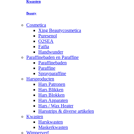
Kwasten
Beauty
Cosmetica
Xing Beautycosmetica
Puresenol
O2SEA
Faifia
Handwunder
Paraffinebaden en Paraffine
Paraffinebaden
Paraffine
Sprayparaffine
Harsproducten
Hars Patronen
Hars Blikken
Hars Blokken
Hars Apparaten
Hars / Wax Heater
Harsstrips & diverse artikelen
Kwasten
Harskwasten
Maskerkwasten
Wimperverf