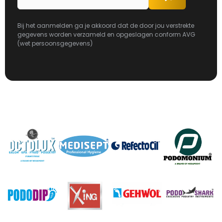
Bij het aanmelden ga je akkoord dat de door jou verstrekte
gegevens worden verzameld en opgeslagen conform AVG
(wet persoonsgegevens)