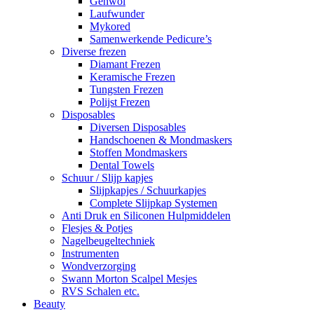
Gehwol
Laufwunder
Mykored
Samenwerkende Pedicure’s
Diverse frezen
Diamant Frezen
Keramische Frezen
Tungsten Frezen
Polijst Frezen
Disposables
Diversen Disposables
Handschoenen & Mondmaskers
Stoffen Mondmaskers
Dental Towels
Schuur / Slijp kapjes
Slijpkapjes / Schuurkapjes
Complete Slijpkap Systemen
Anti Druk en Siliconen Hulpmiddelen
Flesjes & Potjes
Nagelbeugeltechniek
Instrumenten
Wondverzorging
Swann Morton Scalpel Mesjes
RVS Schalen etc.
Beauty