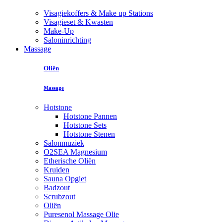
Visagiekoffers & Make up Stations
Visagieset & Kwasten
Make-Up
Saloninrichting
Massage
Oliën
Massage
Hotstone
Hotstone Pannen
Hotstone Sets
Hotstone Stenen
Salonmuziek
O2SEA Magnesium
Etherische Oliën
Kruiden
Sauna Opgiet
Badzout
Scrubzout
Oliën
Puresenol Massage Olie