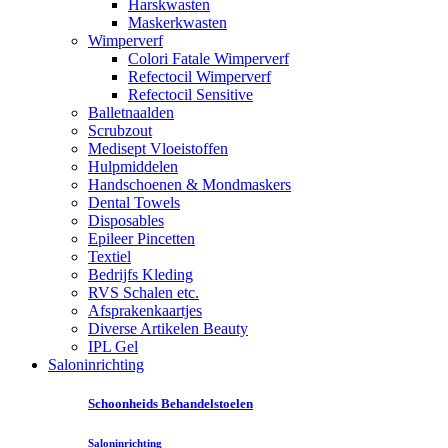
Harskwasten
Maskerkwasten
Wimperverf
Colori Fatale Wimperverf
Refectocil Wimperverf
Refectocil Sensitive
Balletnaalden
Scrubzout
Medisept Vloeistoffen
Hulpmiddelen
Handschoenen & Mondmaskers
Dental Towels
Disposables
Epileer Pincetten
Textiel
Bedrijfs Kleding
RVS Schalen etc.
Afsprakenkaartjes
Diverse Artikelen Beauty
IPL Gel
Saloninrichting
Schoonheids Behandelstoelen
Saloninrichting