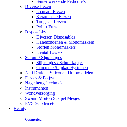
Samenwerkende Pedicure’s
Diverse frezen
Diamant Frezen
Keramische Frezen
Tungsten Frezen
Polijst Frezen
Disposables
Diversen Disposables
Handschoenen & Mondmaskers
Stoffen Mondmaskers
Dental Towels
Schuur / Slijp kapjes
Slijpkapjes / Schuurkapjes
Complete Slijpkap Systemen
Anti Druk en Siliconen Hulpmiddelen
Flesjes & Potjes
Nagelbeugeltechniek
Instrumenten
Wondverzorging
Swann Morton Scalpel Mesjes
RVS Schalen etc.
Beauty
Cosmetica