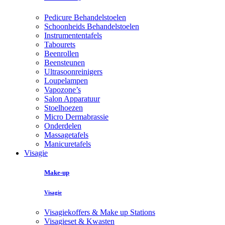
Pedicure Behandelstoelen
Schoonheids Behandelstoelen
Instrumententafels
Tabourets
Beenrollen
Beensteunen
Ultrasoonreinigers
Loupelampen
Vapozone’s
Salon Apparatuur
Stoelhoezen
Micro Dermabrassie
Onderdelen
Massagetafels
Manicuretafels
Visagie
Make-up
Visagie
Visagiekoffers & Make up Stations
Visagieset & Kwasten