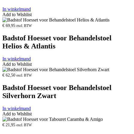
In winkelmand
Add to Wishlist
Product
openen
€
69,95
excl. BTW
Badstof Hoesset voor Behandelstoel
Helios & Atlantis
In winkelmand
Add to Wishlist
Product
openen
€
62,50
excl. BTW
Badstof Hoesset voor Behandelstoel
Silverhorn Zwart
In winkelmand
Add to Wishlist
Product
openen
€
21,95
excl. BTW