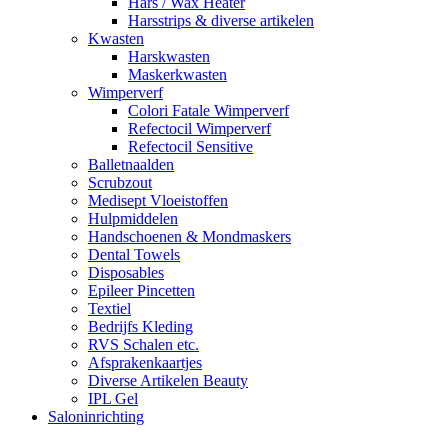
Hars / Wax Heater
Harsstrips & diverse artikelen
Kwasten
Harskwasten
Maskerkwasten
Wimperverf
Colori Fatale Wimperverf
Refectocil Wimperverf
Refectocil Sensitive
Balletnaalden
Scrubzout
Medisept Vloeistoffen
Hulpmiddelen
Handschoenen & Mondmaskers
Dental Towels
Disposables
Epileer Pincetten
Textiel
Bedrijfs Kleding
RVS Schalen etc.
Afsprakenkaartjes
Diverse Artikelen Beauty
IPL Gel
Saloninrichting