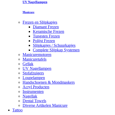
UV Nagellampen
Manicure
Frezen en Slijpkapjes
Diamant Frezen
Keramische Frezen
Tungsten Frezen
Polijst Frezen
Slijpkapjes / Schuurkapjes
Complete Slijpkap Systemen
Manicuremotoren
Manicuretafels
Gellak
UV Nagellampen
Stofafzuigers
Loupelampen
Handschoenen & Mondmaskers
Acryl Producten
Instrumenten
Nagellak
Dental Towels
Diverse Artikelen Manicure
Tattoo