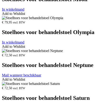
In winkelmand
Add to Wishlist
Product
openen
€
79,95
excl. BTW
Stoelhoes voor behandelstoel Olympia
In winkelmand
Add to Wishlist
Product
openen
€
72,50
excl. BTW
Stoelhoes voor behandelstoel Neptune
Mail wanneer beschikbaar
Add to Wishlist
Product
openen
€
72,50
excl. BTW
Stoelhoes voor behandelstoel Saturn