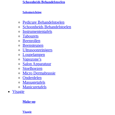
Schoonheids Behandelstoelen
Saloninrichting
Pedicure Behandelstoelen
Schoonheids Behandelstoelen
Instrumententafels
Tabourets
Beenrollen
Beensteunen
Ultrasoonreinigers
Loupelampen
Vapozone’s
Salon Apparatuur
Stoelhoezen
Micro Dermabrassie
Onderdelen
Massagetafels
Manicuretafels
Visagie
Make-up
Visagie