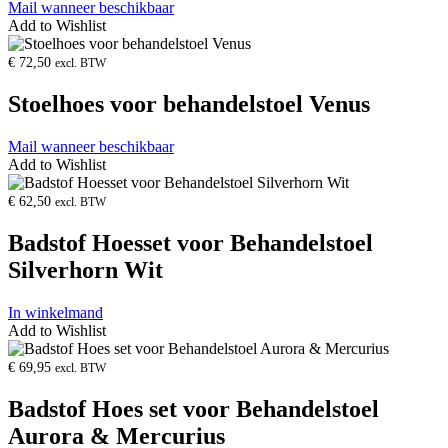
Mail wanneer beschikbaar
Add to Wishlist
Product
openen
€
72,50
excl. BTW
Stoelhoes voor behandelstoel Venus
Mail wanneer beschikbaar
Add to Wishlist
Product
openen
€
62,50
excl. BTW
Badstof Hoesset voor Behandelstoel
Silverhorn Wit
In winkelmand
Add to Wishlist
Product
openen
€
69,95
excl. BTW
Badstof Hoes set voor Behandelstoel
Aurora & Mercurius