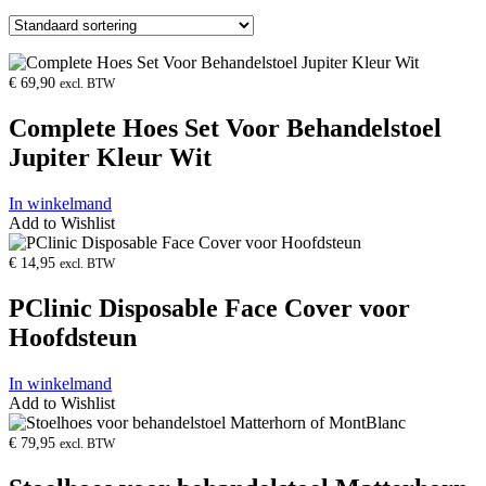
Product
openen
€
69,90
excl. BTW
Complete Hoes Set Voor Behandelstoel
Jupiter Kleur Wit
In winkelmand
Add to Wishlist
Product
openen
€
14,95
excl. BTW
PClinic Disposable Face Cover voor
Hoofdsteun
In winkelmand
Add to Wishlist
Product
openen
€
79,95
excl. BTW