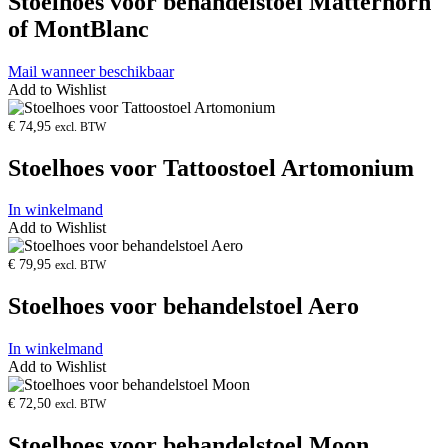
Stoelhoes voor behandelstoel Matterhorn
of MontBlanc
Mail wanneer beschikbaar
Add to Wishlist
Product
openen
€
74,95
excl. BTW
Stoelhoes voor Tattoostoel Artomonium
In winkelmand
Add to Wishlist
Product
openen
€
79,95
excl. BTW
Stoelhoes voor behandelstoel Aero
In winkelmand
Add to Wishlist
Product
openen
€
72,50
excl. BTW
Stoelhoes voor behandelstoel Moon