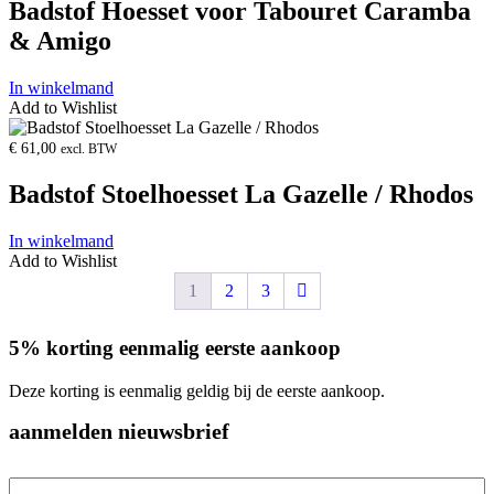
Badstof Hoesset voor Tabouret Caramba
& Amigo
In winkelmand
Add to Wishlist
Product
openen
€
61,00
excl. BTW
Badstof Stoelhoesset La Gazelle / Rhodos
In winkelmand
Add to Wishlist
1
2
3
5% korting eenmalig eerste aankoop
Deze korting is eenmalig geldig bij de eerste aankoop.
aanmelden nieuwsbrief
E-