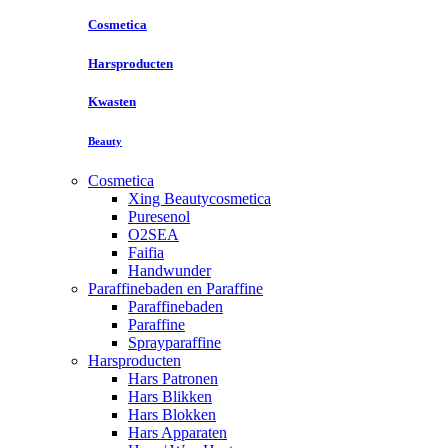
Cosmetica
Harsproducten
Kwasten
Beauty
Cosmetica
Xing Beautycosmetica
Puresenol
O2SEA
Faifia
Handwunder
Paraffinebaden en Paraffine
Paraffinebaden
Paraffine
Sprayparaffine
Harsproducten
Hars Patronen
Hars Blikken
Hars Blokken
Hars Apparaten