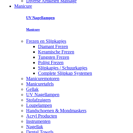
Diverse Artikelen Massage
Manicure
UV Nagellampen
Manicure
Frezen en Slijpkapjes
Diamant Frezen
Keramische Frezen
Tungsten Frezen
Polijst Frezen
Slijpkapjes / Schuurkapjes
Complete Slijpkap Systemen
Manicuremotoren
Manicuretafels
Gellak
UV Nagellampen
Stofafzuigers
Loupelampen
Handschoenen & Mondmaskers
Acryl Producten
Instrumenten
Nagellak
Dental Towels