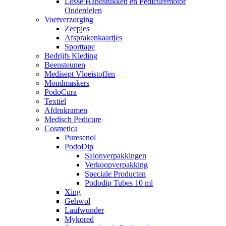
Losse Handstukken en Pedicuremotor
Onderdelen
Voetverzorging
Zeepjes
Afsprakenkaartjes
Sporttape
Bedrijfs Kleding
Beensteunen
Medisept Vloeistoffen
Mondmaskers
PodoCura
Textiel
Afdrukramen
Medisch Pedicure
Cosmetica
Puresenol
PodoDip
Salonverpakkingen
Verkoopverpakking
Speciale Producten
Pododip Tubes 10 ml
Xing
Gehwol
Laufwunder
Mykored