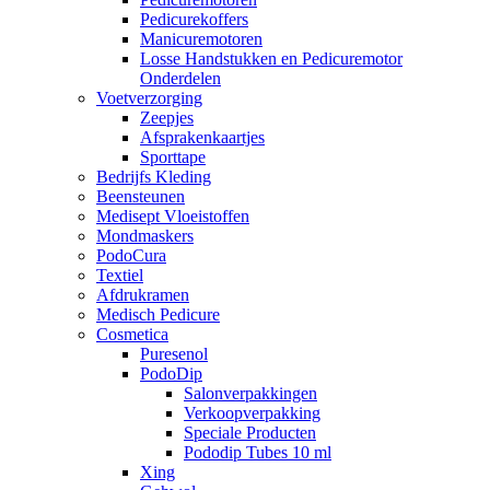
Pedicurekoffers
Manicuremotoren
Losse Handstukken en Pedicuremotor
Onderdelen
Voetverzorging
Zeepjes
Afsprakenkaartjes
Sporttape
Bedrijfs Kleding
Beensteunen
Medisept Vloeistoffen
Mondmaskers
PodoCura
Textiel
Afdrukramen
Medisch Pedicure
Cosmetica
Puresenol
PodoDip
Salonverpakkingen
Verkoopverpakking
Speciale Producten
Pododip Tubes 10 ml
Xing