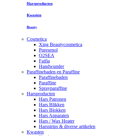
Harsproducten
Kwasten
Beauty
Cosmetica
Xing Beautycosmetica
Puresenol
O2SEA
Faifia
Handwunder
Paraffinebaden en Paraffine
Paraffinebaden
Paraffine
Sprayparaffine
Harsproducten
Hars Patronen
Hars Blikken
Hars Blokken
Hars Apparaten
Hars / Wax Heater
Harsstrips & diverse artikelen
Kwasten