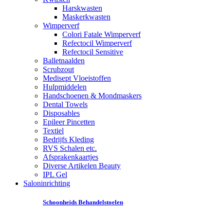
Harskwasten
Maskerkwasten
Wimperverf
Colori Fatale Wimperverf
Refectocil Wimperverf
Refectocil Sensitive
Balletnaalden
Scrubzout
Medisept Vloeistoffen
Hulpmiddelen
Handschoenen & Mondmaskers
Dental Towels
Disposables
Epileer Pincetten
Textiel
Bedrijfs Kleding
RVS Schalen etc.
Afsprakenkaartjes
Diverse Artikelen Beauty
IPL Gel
Saloninrichting
Schoonheids Behandelstoelen