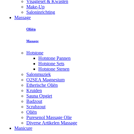
Visagieset & Kwasten
Make-Up
Saloninrichting
Massage
Oliën
Massage
Hotstone
Hotstone Pannen
Hotstone Sets
Hotstone Stenen
Salonmuziek
O2SEA Magnesium
Etherische Oliën
Kruiden
Sauna Opgiet
Badzout
Scrubzout
Oliën
Puresenol Massage Olie
Diverse Artikelen Massage
Manicure