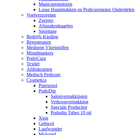
Manicuremotoren
Losse Handstukken en Pedicuremotor Onderdelen
Voetverzorging
Zeepjes
Afsprakenkaartjes
Sporttape
Bedrijfs Kleding
Beensteunen
Medisept Vloeistoffen
Mondmaskers
PodoCura
Textiel
Afdrukramen
Medisch Pedicure
Cosmetica
Puresenol
PodoDip
Salonverpakkingen
Verkoopverpakking
Speciale Producten
Pododip Tubes 10 ml
Xing
Gehwol
Laufwunder
Mykored