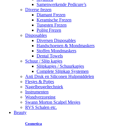
Samenwerkende Pedicure’s
Diverse frezen
Diamant Frezen
Keramische Frezen
Tungsten Frezen
Polijst Frezen
Disposables
Diversen Disposables
Handschoenen & Mondmaskers
Stoffen Mondmaskers
Dental Towels
Schuur / Slijp kapjes
Slijpkapjes / Schuurkapjes
Complete Slijpkap Systemen
Anti Druk en Siliconen Hulpmiddelen
Flesjes & Potjes
Nagelbeugeltechniek
Instrumenten
Wondverzorging
Swann Morton Scalpel Mesjes
RVS Schalen etc.
Beauty
Cosmetica