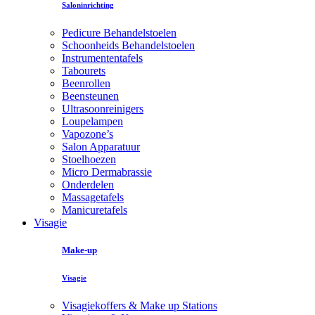
Saloninrichting
Pedicure Behandelstoelen
Schoonheids Behandelstoelen
Instrumententafels
Tabourets
Beenrollen
Beensteunen
Ultrasoonreinigers
Loupelampen
Vapozone’s
Salon Apparatuur
Stoelhoezen
Micro Dermabrassie
Onderdelen
Massagetafels
Manicuretafels
Visagie
Make-up
Visagie
Visagiekoffers & Make up Stations