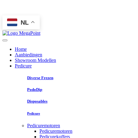
NL
Home
Aanbiedingen
Showroom Modellen
Pedicure
Diverse Frezen
PodoDip
Disposables
Pedicure
Pedicuremotoren
Pedicuremotoren
Pedicurekoffers