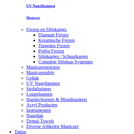
UV Nagellampen
Manicure
Frezen en Slijpkapjes
Diamant Frezen
Keramische Frezen
Tungsten Frezen
Polijst Frezen
Slijpkapjes / Schuurkapjes
Complete Slijpkap Systemen
Manicuremotoren
Manicuretafels
Gellak
UV Nagellampen
Stofafzuigers
Loupelampen
Handschoenen & Mondmaskers
Acryl Producten
Instrumenten
Nagellak
Dental Towels
Diverse Artikelen Manicure
Tattoo