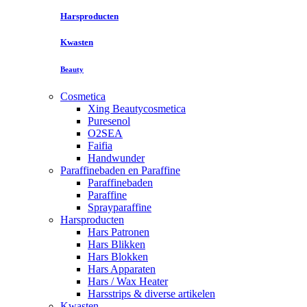
Harsproducten
Kwasten
Beauty
Cosmetica
Xing Beautycosmetica
Puresenol
O2SEA
Faifia
Handwunder
Paraffinebaden en Paraffine
Paraffinebaden
Paraffine
Sprayparaffine
Harsproducten
Hars Patronen
Hars Blikken
Hars Blokken
Hars Apparaten
Hars / Wax Heater
Harsstrips & diverse artikelen
Kwasten