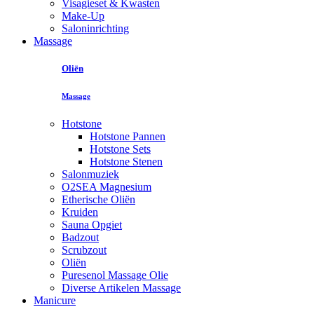
Visagieset & Kwasten
Make-Up
Saloninrichting
Massage
Oliën
Massage
Hotstone
Hotstone Pannen
Hotstone Sets
Hotstone Stenen
Salonmuziek
O2SEA Magnesium
Etherische Oliën
Kruiden
Sauna Opgiet
Badzout
Scrubzout
Oliën
Puresenol Massage Olie
Diverse Artikelen Massage
Manicure