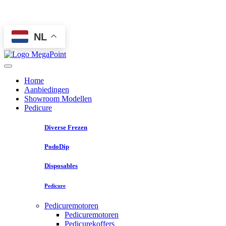
NL
Home
Aanbiedingen
Showroom Modellen
Pedicure
Diverse Frezen
PodoDip
Disposables
Pedicure
Pedicuremotoren
Pedicuremotoren
Pedicurekoffers