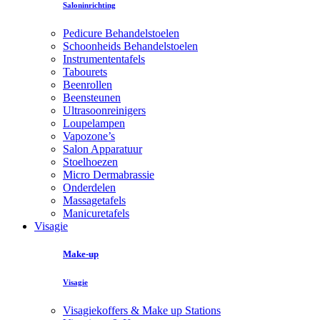
Saloninrichting
Pedicure Behandelstoelen
Schoonheids Behandelstoelen
Instrumententafels
Tabourets
Beenrollen
Beensteunen
Ultrasoonreinigers
Loupelampen
Vapozone’s
Salon Apparatuur
Stoelhoezen
Micro Dermabrassie
Onderdelen
Massagetafels
Manicuretafels
Visagie
Make-up
Visagie
Visagiekoffers & Make up Stations