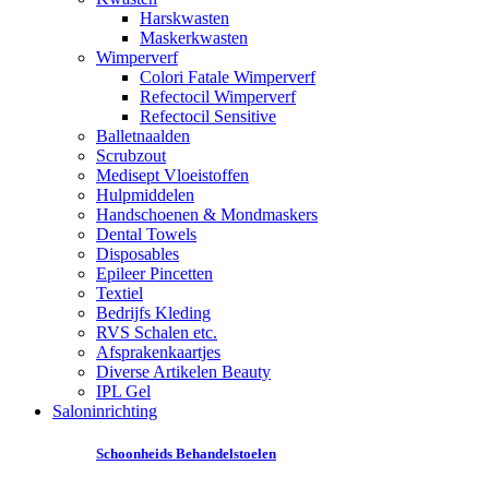
Harskwasten
Maskerkwasten
Wimperverf
Colori Fatale Wimperverf
Refectocil Wimperverf
Refectocil Sensitive
Balletnaalden
Scrubzout
Medisept Vloeistoffen
Hulpmiddelen
Handschoenen & Mondmaskers
Dental Towels
Disposables
Epileer Pincetten
Textiel
Bedrijfs Kleding
RVS Schalen etc.
Afsprakenkaartjes
Diverse Artikelen Beauty
IPL Gel
Saloninrichting
Schoonheids Behandelstoelen