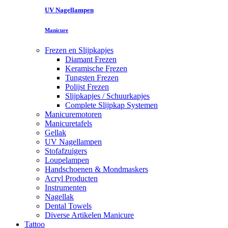
UV Nagellampen
Manicure
Frezen en Slijpkapjes
Diamant Frezen
Keramische Frezen
Tungsten Frezen
Polijst Frezen
Slijpkapjes / Schuurkapjes
Complete Slijpkap Systemen
Manicuremotoren
Manicuretafels
Gellak
UV Nagellampen
Stofafzuigers
Loupelampen
Handschoenen & Mondmaskers
Acryl Producten
Instrumenten
Nagellak
Dental Towels
Diverse Artikelen Manicure
Tattoo