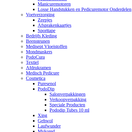
Manicuremotoren
Losse Handstukken en Pedicuremotor Onderdelen
Voetverzorging
Zeepjes
Afsprakenkaartjes
Sporttape
Bedrijfs Kleding
Beensteunen
Medisept Vloeistoffen
Mondmaskers
PodoCura
Textiel
Afdrukramen
Medisch Pedicure
Cosmetica
Puresenol
PodoDip
Salonverpakkingen
Verkoopverpakking
Speciale Producten
Pododip Tubes 10 ml
Xing
Gehwol
Laufwunder
Mykored