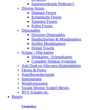
Samenwerkende Pedicure’s
Diverse frezen
Diamant Frezen
Keramische Frezen
Tungsten Frezen
Polijst Frezen
Disposables
Diversen Disposables
Handschoenen & Mondmaskers
Stoffen Mondmaskers
Dental Towels
Schuur / Slijp kapjes
Slijpkapjes / Schuurkapjes
Complete Slijpkap Systemen
Anti Druk en Siliconen Hulpmiddelen
Flesjes & Potjes
Nagelbeugeltechniek
Instrumenten
Wondverzorging
Swann Morton Scalpel Mesjes
RVS Schalen etc.
Beauty
Cosmetica