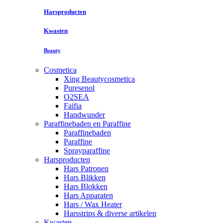
Harsproducten
Kwasten
Beauty
Cosmetica
Xing Beautycosmetica
Puresenol
O2SEA
Faifia
Handwunder
Paraffinebaden en Paraffine
Paraffinebaden
Paraffine
Sprayparaffine
Harsproducten
Hars Patronen
Hars Blikken
Hars Blokken
Hars Apparaten
Hars / Wax Heater
Harsstrips & diverse artikelen
Kwasten