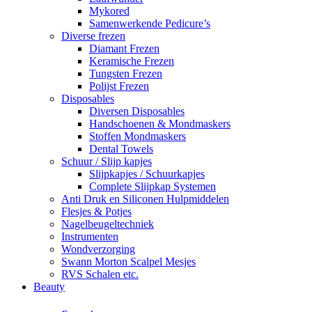
Mykored
Samenwerkende Pedicure’s
Diverse frezen
Diamant Frezen
Keramische Frezen
Tungsten Frezen
Polijst Frezen
Disposables
Diversen Disposables
Handschoenen & Mondmaskers
Stoffen Mondmaskers
Dental Towels
Schuur / Slijp kapjes
Slijpkapjes / Schuurkapjes
Complete Slijpkap Systemen
Anti Druk en Siliconen Hulpmiddelen
Flesjes & Potjes
Nagelbeugeltechniek
Instrumenten
Wondverzorging
Swann Morton Scalpel Mesjes
RVS Schalen etc.
Beauty