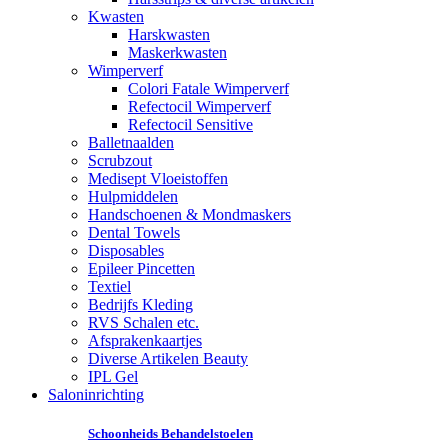
Kwasten
Harskwasten
Maskerkwasten
Wimperverf
Colori Fatale Wimperverf
Refectocil Wimperverf
Refectocil Sensitive
Balletnaalden
Scrubzout
Medisept Vloeistoffen
Hulpmiddelen
Handschoenen & Mondmaskers
Dental Towels
Disposables
Epileer Pincetten
Textiel
Bedrijfs Kleding
RVS Schalen etc.
Afsprakenkaartjes
Diverse Artikelen Beauty
IPL Gel
Saloninrichting
Schoonheids Behandelstoelen