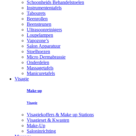
Schoonheids Behandelstoelen
Instrumententafels
Tabourets
Beenrollen
Beensteunen
Ultrasoonreinigers
Loupelampen
Vapozone’s
Salon Apparatuur
Stoelhoezen
Micro Dermabrassie
Onderdelen
Massagetafels
Manicuretafels
Visagie
Make-up
Visagie
Visagiekoffers & Make up Stations
Visagieset & Kwasten
Make-Up
Saloninrichting