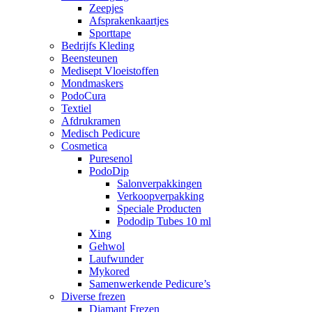
Zeepjes
Afsprakenkaartjes
Sporttape
Bedrijfs Kleding
Beensteunen
Medisept Vloeistoffen
Mondmaskers
PodoCura
Textiel
Afdrukramen
Medisch Pedicure
Cosmetica
Puresenol
PodoDip
Salonverpakkingen
Verkoopverpakking
Speciale Producten
Pododip Tubes 10 ml
Xing
Gehwol
Laufwunder
Mykored
Samenwerkende Pedicure’s
Diverse frezen
Diamant Frezen