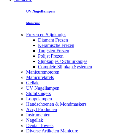
UV Nagellampen
Manicure
Frezen en Slijpkapjes
Diamant Frezen
Keramische Frezen
Tungsten Frezen
Polijst Frezen
Slijpkapjes / Schuurkapjes
Complete Slijpkap Systemen
Manicuremotoren
Manicuretafels
Gellak
UV Nagellampen
Stofafzuigers
Loupelampen
Handschoenen & Mondmaskers
Acryl Producten
Instrumenten
Nagellak
Dental Towels
Diverse Artikelen Manicure