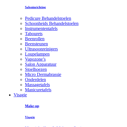
Saloninrichting
Pedicure Behandelstoelen
Schoonheids Behandelstoelen
Instrumententafels
Tabourets
Beenrollen
Beensteunen
Ultrasoonreinigers
Loupelampen
Vapozone’s
Salon Apparatuur
Stoelhoezen
Micro Dermabrassie
Onderdelen
Massagetafels
Manicuretafels
Visagie
Make-up
Visagie