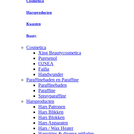
Cosmetica
Harsproducten
Kwasten
Beauty
Cosmetica
Xing Beautycosmetica
Puresenol
O2SEA
Faifia
Handwunder
Paraffinebaden en Paraffine
Paraffinebaden
Paraffine
Sprayparaffine
Harsproducten
Hars Patronen
Hars Blikken
Hars Blokken
Hars Apparaten
Hars / Wax Heater
Harsstrips & diverse artikelen