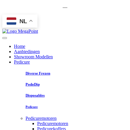
—
NL
Home
Aanbiedingen
Showroom Modellen
Pedicure
Diverse Frezen
PodoDip
Disposables
Pedicure
Pedicuremotoren
Pedicuremotoren
Pedicurekoffers