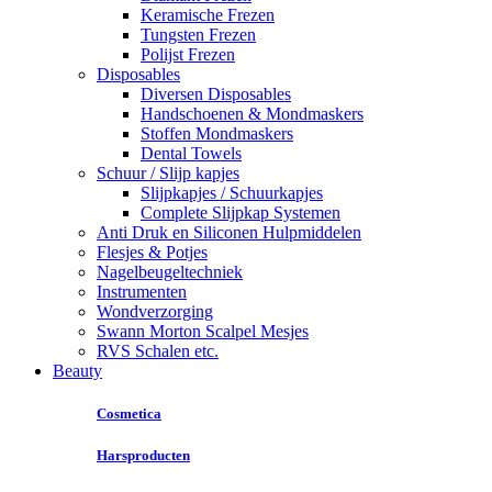
Keramische Frezen
Tungsten Frezen
Polijst Frezen
Disposables
Diversen Disposables
Handschoenen & Mondmaskers
Stoffen Mondmaskers
Dental Towels
Schuur / Slijp kapjes
Slijpkapjes / Schuurkapjes
Complete Slijpkap Systemen
Anti Druk en Siliconen Hulpmiddelen
Flesjes & Potjes
Nagelbeugeltechniek
Instrumenten
Wondverzorging
Swann Morton Scalpel Mesjes
RVS Schalen etc.
Beauty
Cosmetica
Harsproducten