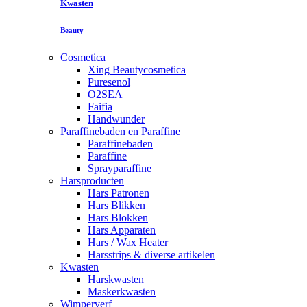
Kwasten
Beauty
Cosmetica
Xing Beautycosmetica
Puresenol
O2SEA
Faifia
Handwunder
Paraffinebaden en Paraffine
Paraffinebaden
Paraffine
Sprayparaffine
Harsproducten
Hars Patronen
Hars Blikken
Hars Blokken
Hars Apparaten
Hars / Wax Heater
Harsstrips & diverse artikelen
Kwasten
Harskwasten
Maskerkwasten
Wimperverf