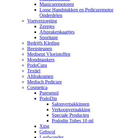
Manicuremotoren
Losse Handstukken en Pedicuremotor
Onderdelen
Voetverzorging
Zeepjes
Afsprakenkaartjes
Sporttape
Bedrijfs Kleding
Beensteunen
Medisept Vloeistoffen
Mondmaskers
PodoCura
Textiel
Afdrukramen
Medisch Pedicure
Cosmetica
Puresenol
PodoDip
Salonverpakkingen
Verkoopverpakking
Speciale Producten
Pododip Tubes 10 ml
Xing
Gehwol
Laufwunder