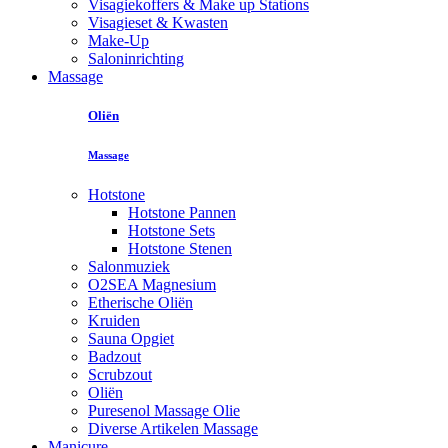
Visagiekoffers & Make up Stations
Visagieset & Kwasten
Make-Up
Saloninrichting
Massage
Oliën
Massage
Hotstone
Hotstone Pannen
Hotstone Sets
Hotstone Stenen
Salonmuziek
O2SEA Magnesium
Etherische Oliën
Kruiden
Sauna Opgiet
Badzout
Scrubzout
Oliën
Puresenol Massage Olie
Diverse Artikelen Massage
Manicure