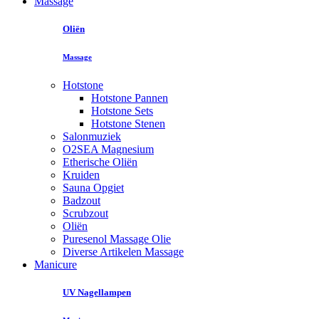
Massage
Oliën
Massage
Hotstone
Hotstone Pannen
Hotstone Sets
Hotstone Stenen
Salonmuziek
O2SEA Magnesium
Etherische Oliën
Kruiden
Sauna Opgiet
Badzout
Scrubzout
Oliën
Puresenol Massage Olie
Diverse Artikelen Massage
Manicure
UV Nagellampen