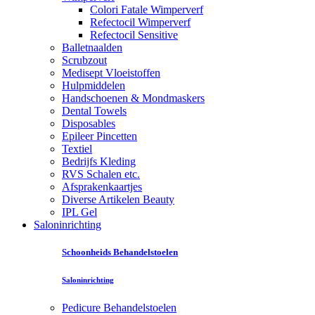
Colori Fatale Wimperverf
Refectocil Wimperverf
Refectocil Sensitive
Balletnaalden
Scrubzout
Medisept Vloeistoffen
Hulpmiddelen
Handschoenen & Mondmaskers
Dental Towels
Disposables
Epileer Pincetten
Textiel
Bedrijfs Kleding
RVS Schalen etc.
Afsprakenkaartjes
Diverse Artikelen Beauty
IPL Gel
Saloninrichting
Schoonheids Behandelstoelen
Saloninrichting
Pedicure Behandelstoelen