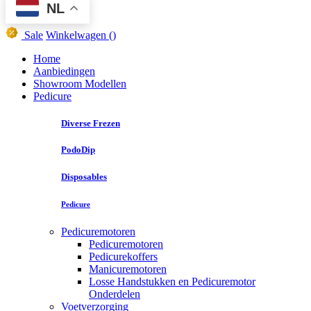
NL
Sale
Winkelwagen
()
Home
Aanbiedingen
Showroom Modellen
Pedicure
Diverse Frezen
PodoDip
Disposables
Pedicure
Pedicuremotoren
Pedicuremotoren
Pedicurekoffers
Manicuremotoren
Losse Handstukken en Pedicuremotor
Onderdelen
Voetverzorging