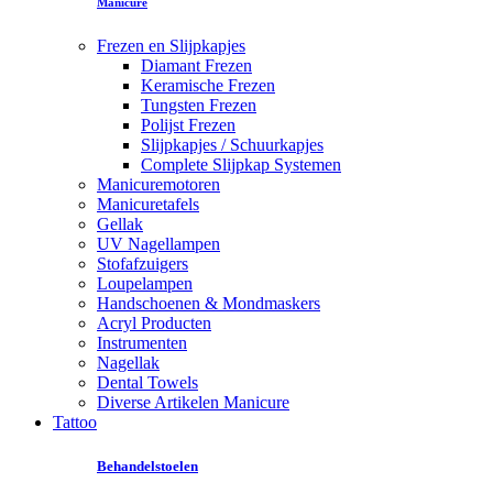
Manicure
Frezen en Slijpkapjes
Diamant Frezen
Keramische Frezen
Tungsten Frezen
Polijst Frezen
Slijpkapjes / Schuurkapjes
Complete Slijpkap Systemen
Manicuremotoren
Manicuretafels
Gellak
UV Nagellampen
Stofafzuigers
Loupelampen
Handschoenen & Mondmaskers
Acryl Producten
Instrumenten
Nagellak
Dental Towels
Diverse Artikelen Manicure
Tattoo
Behandelstoelen