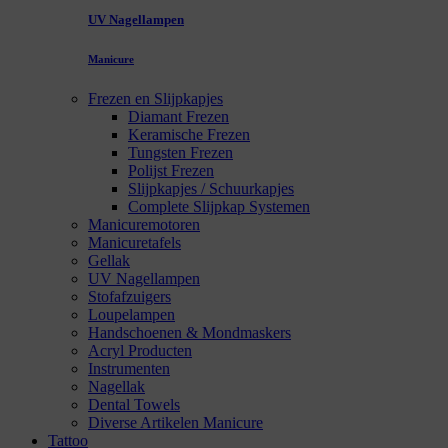
UV Nagellampen
Manicure
Frezen en Slijpkapjes
Diamant Frezen
Keramische Frezen
Tungsten Frezen
Polijst Frezen
Slijpkapjes / Schuurkapjes
Complete Slijpkap Systemen
Manicuremotoren
Manicuretafels
Gellak
UV Nagellampen
Stofafzuigers
Loupelampen
Handschoenen & Mondmaskers
Acryl Producten
Instrumenten
Nagellak
Dental Towels
Diverse Artikelen Manicure
Tattoo