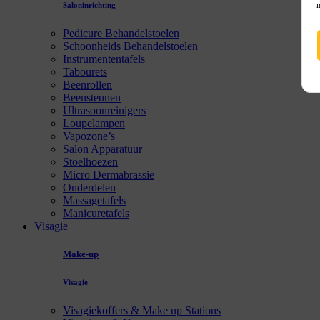
Saloninrichting
Pedicure Behandelstoelen
Schoonheids Behandelstoelen
Instrumententafels
Tabourets
Beenrollen
Beensteunen
Ultrasoonreinigers
Loupelampen
Vapozone’s
Salon Apparatuur
Stoelhoezen
Micro Dermabrassie
Onderdelen
Massagetafels
Manicuretafels
Visagie
Make-up
Visagie
Visagiekoffers & Make up Stations