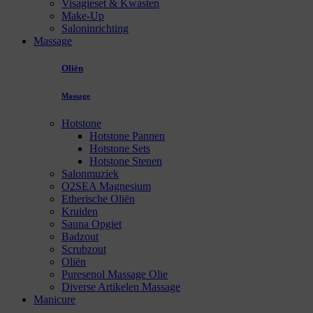
Visagieset & Kwasten
Make-Up
Saloninrichting
Massage
Oliën
Massage
Hotstone
Hotstone Pannen
Hotstone Sets
Hotstone Stenen
Salonmuziek
O2SEA Magnesium
Etherische Oliën
Kruiden
Sauna Opgiet
Badzout
Scrubzout
Oliën
Puresenol Massage Olie
Diverse Artikelen Massage
Manicure