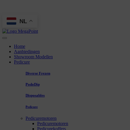
NL
Home
Aanbiedingen
Showroom Modellen
Pedicure
Diverse Frezen
PodoDip
Disposables
Pedicure
Pedicuremotoren
Pedicuremotoren
Pedicurekoffers