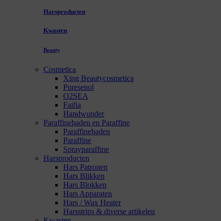
Harsproducten
Kwasten
Beauty
Cosmetica
Xing Beautycosmetica
Puresenol
O2SEA
Faifia
Handwunder
Paraffinebaden en Paraffine
Paraffinebaden
Paraffine
Sprayparaffine
Harsproducten
Hars Patronen
Hars Blikken
Hars Blokken
Hars Apparaten
Hars / Wax Heater
Harsstrips & diverse artikelen
Kwasten