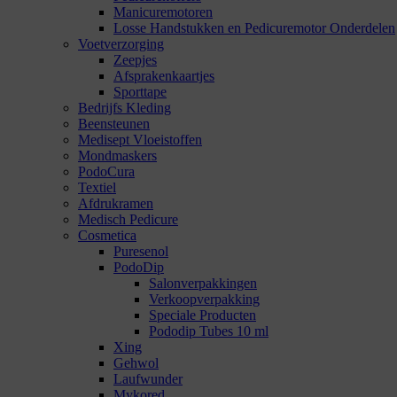
Manicuremotoren
Losse Handstukken en Pedicuremotor Onderdelen
Voetverzorging
Zeepjes
Afsprakenkaartjes
Sporttape
Bedrijfs Kleding
Beensteunen
Medisept Vloeistoffen
Mondmaskers
PodoCura
Textiel
Afdrukramen
Medisch Pedicure
Cosmetica
Puresenol
PodoDip
Salonverpakkingen
Verkoopverpakking
Speciale Producten
Pododip Tubes 10 ml
Xing
Gehwol
Laufwunder
Mykored