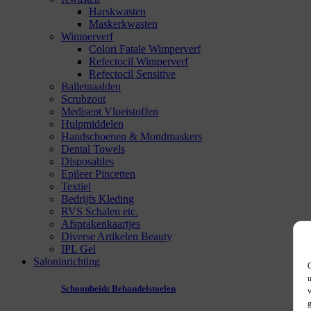
Harskwasten
Maskerkwasten
Wimperverf
Colori Fatale Wimperverf
Refectocil Wimperverf
Refectocil Sensitive
Balletnaalden
Scrubzout
Medisept Vloeistoffen
Hulpmiddelen
Handschoenen & Mondmaskers
Dental Towels
Disposables
Epileer Pincetten
Textiel
Bedrijfs Kleding
RVS Schalen etc.
Afsprakenkaartjes
Diverse Artikelen Beauty
IPL Gel
Saloninrichting
O
u
Schoonheids Behandelstoelen
w
g