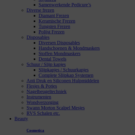
Samenwerkende Pedicure’s
Diverse frezen
Diamant Frezen
Keramische Frezen
Tungsten Frezen
Polijst Frezen
Disposables
Diversen Disposables
Handschoenen & Mondmaskers
Stoffen Mondmaskers
Dental Towels
Schuur / Slijp kapjes
Slijpkapjes / Schuurkapjes
Complete Slijpkap Systemen
Anti Druk en Siliconen Hulpmiddelen
Flesjes & Potjes
Nagelbeugeltechniek
Instrumenten
Wondverzorging
Swann Morton Scalpel Mesjes
RVS Schalen etc.
Beauty
Cosmetica