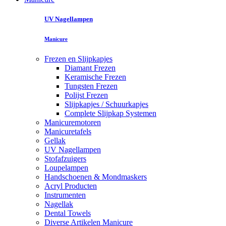
UV Nagellampen
Manicure
Frezen en Slijpkapjes
Diamant Frezen
Keramische Frezen
Tungsten Frezen
Polijst Frezen
Slijpkapjes / Schuurkapjes
Complete Slijpkap Systemen
Manicuremotoren
Manicuretafels
Gellak
UV Nagellampen
Stofafzuigers
Loupelampen
Handschoenen & Mondmaskers
Acryl Producten
Instrumenten
Nagellak
Dental Towels
Diverse Artikelen Manicure