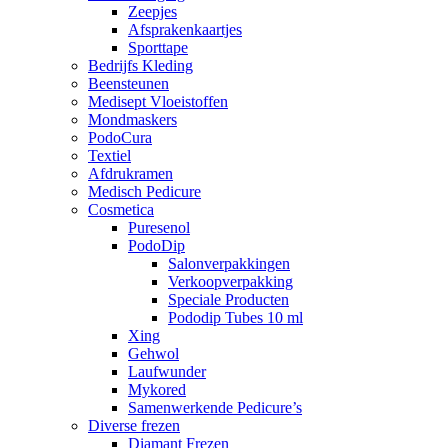
Zeepjes
Afsprakenkaartjes
Sporttape
Bedrijfs Kleding
Beensteunen
Medisept Vloeistoffen
Mondmaskers
PodoCura
Textiel
Afdrukramen
Medisch Pedicure
Cosmetica
Puresenol
PodoDip
Salonverpakkingen
Verkoopverpakking
Speciale Producten
Pododip Tubes 10 ml
Xing
Gehwol
Laufwunder
Mykored
Samenwerkende Pedicure’s
Diverse frezen
Diamant Frezen