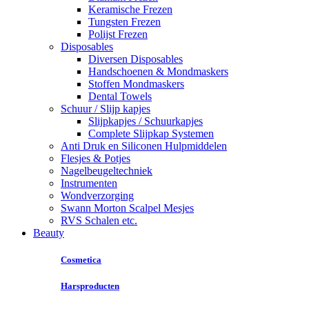
Keramische Frezen
Tungsten Frezen
Polijst Frezen
Disposables
Diversen Disposables
Handschoenen & Mondmaskers
Stoffen Mondmaskers
Dental Towels
Schuur / Slijp kapjes
Slijpkapjes / Schuurkapjes
Complete Slijpkap Systemen
Anti Druk en Siliconen Hulpmiddelen
Flesjes & Potjes
Nagelbeugeltechniek
Instrumenten
Wondverzorging
Swann Morton Scalpel Mesjes
RVS Schalen etc.
Beauty
Cosmetica
Harsproducten