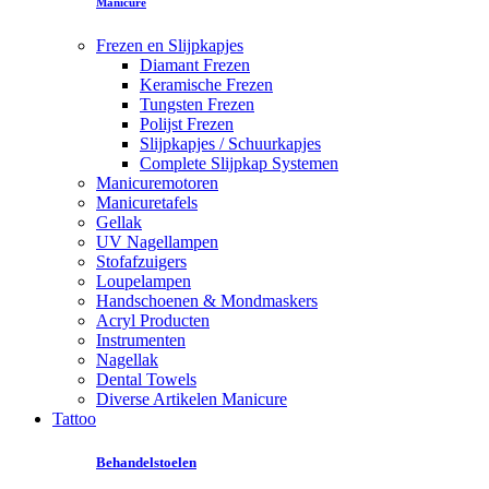
Manicure
Frezen en Slijpkapjes
Diamant Frezen
Keramische Frezen
Tungsten Frezen
Polijst Frezen
Slijpkapjes / Schuurkapjes
Complete Slijpkap Systemen
Manicuremotoren
Manicuretafels
Gellak
UV Nagellampen
Stofafzuigers
Loupelampen
Handschoenen & Mondmaskers
Acryl Producten
Instrumenten
Nagellak
Dental Towels
Diverse Artikelen Manicure
Tattoo
Behandelstoelen