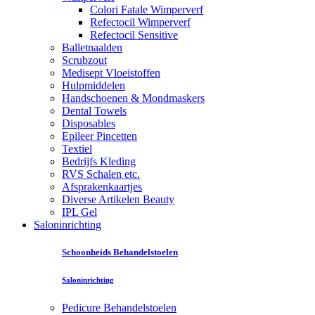
Colori Fatale Wimperverf
Refectocil Wimperverf
Refectocil Sensitive
Balletnaalden
Scrubzout
Medisept Vloeistoffen
Hulpmiddelen
Handschoenen & Mondmaskers
Dental Towels
Disposables
Epileer Pincetten
Textiel
Bedrijfs Kleding
RVS Schalen etc.
Afsprakenkaartjes
Diverse Artikelen Beauty
IPL Gel
Saloninrichting
Schoonheids Behandelstoelen
Saloninrichting
Pedicure Behandelstoelen