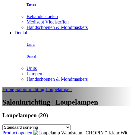
Tattoo
Behandelstoelen
Medisept Vloeistoffen
Handschoenen & Mondmaskers
Dental
Units
Dental
Units
Lampen
Handschoenen & Mondmaskers
Home
Saloninrichting
Loupelampen
Saloninrichting | Loupelampen
Loupelampen (20)
Product openen