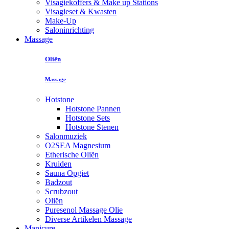
Visagiekoffers & Make up Stations
Visagieset & Kwasten
Make-Up
Saloninrichting
Massage
Oliën
Massage
Hotstone
Hotstone Pannen
Hotstone Sets
Hotstone Stenen
Salonmuziek
O2SEA Magnesium
Etherische Oliën
Kruiden
Sauna Opgiet
Badzout
Scrubzout
Oliën
Puresenol Massage Olie
Diverse Artikelen Massage
Manicure