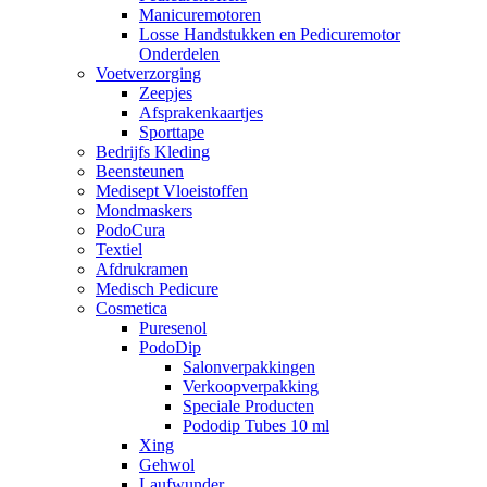
Manicuremotoren
Losse Handstukken en Pedicuremotor
Onderdelen
Voetverzorging
Zeepjes
Afsprakenkaartjes
Sporttape
Bedrijfs Kleding
Beensteunen
Medisept Vloeistoffen
Mondmaskers
PodoCura
Textiel
Afdrukramen
Medisch Pedicure
Cosmetica
Puresenol
PodoDip
Salonverpakkingen
Verkoopverpakking
Speciale Producten
Pododip Tubes 10 ml
Xing
Gehwol
Laufwunder