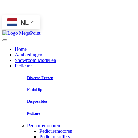
—
NL
Home
Aanbiedingen
Showroom Modellen
Pedicure
Diverse Frezen
PodoDip
Disposables
Pedicure
Pedicuremotoren
Pedicuremotoren
Pedicurekoffers