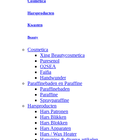
Cosmetica
Harsproducten
Kwasten
Beauty
Cosmetica
Xing Beautycosmetica
Puresenol
O2SEA
Faifia
Handwunder
Paraffinebaden en Paraffine
Paraffinebaden
Paraffine
Sprayparaffine
Harsproducten
Hars Patronen
Hars Blikken
Hars Blokken
Hars Apparaten
Hars / Wax Heater
Harsstrips & diverse artikelen