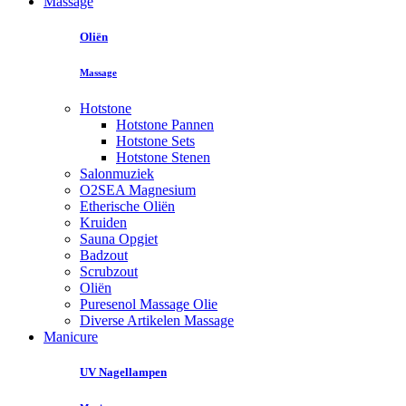
Massage
Oliën
Massage
Hotstone
Hotstone Pannen
Hotstone Sets
Hotstone Stenen
Salonmuziek
O2SEA Magnesium
Etherische Oliën
Kruiden
Sauna Opgiet
Badzout
Scrubzout
Oliën
Puresenol Massage Olie
Diverse Artikelen Massage
Manicure
UV Nagellampen