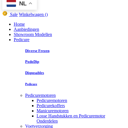
NL
Sale
Winkelwagen
()
Home
Aanbiedingen
Showroom Modellen
Pedicure
Diverse Frezen
PodoDip
Disposables
Pedicure
Pedicuremotoren
Pedicuremotoren
Pedicurekoffers
Manicuremotoren
Losse Handstukken en Pedicuremotor
Onderdelen
Voetverzorging