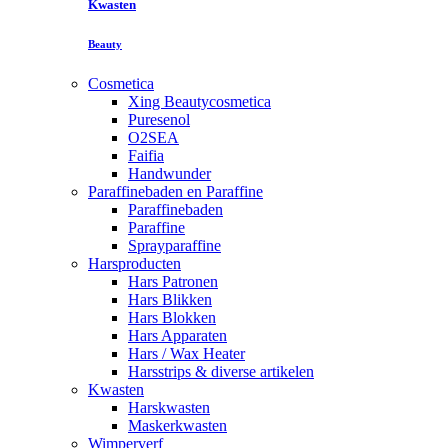
Kwasten
Beauty
Cosmetica
Xing Beautycosmetica
Puresenol
O2SEA
Faifia
Handwunder
Paraffinebaden en Paraffine
Paraffinebaden
Paraffine
Sprayparaffine
Harsproducten
Hars Patronen
Hars Blikken
Hars Blokken
Hars Apparaten
Hars / Wax Heater
Harsstrips & diverse artikelen
Kwasten
Harskwasten
Maskerkwasten
Wimperverf