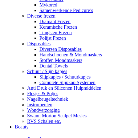
Mykored
Samenwerkende Pedicure’s
Diverse frezen
Diamant Frezen
Keramische Frezen
Tungsten Frezen
Polijst Frezen
Disposables
Diversen Disposables
Handschoenen & Mondmaskers
Stoffen Mondmaskers
Dental Towels
Schuur / Slijp kapjes
Slijpkapjes / Schuurkapjes
Complete Slijpkap Systemen
Anti Druk en Siliconen Hulpmiddelen
Flesjes & Potjes
Nagelbeugeltechniek
Instrumenten
Wondverzorging
Swann Morton Scalpel Mesjes
RVS Schalen etc.
Beauty