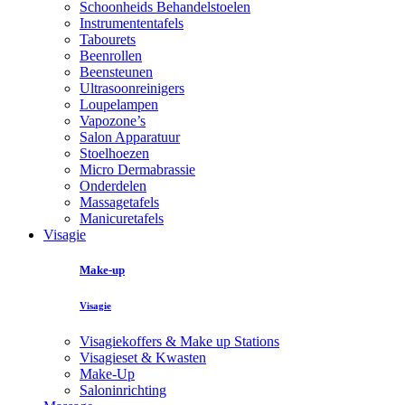
Schoonheids Behandelstoelen
Instrumententafels
Tabourets
Beenrollen
Beensteunen
Ultrasoonreinigers
Loupelampen
Vapozone’s
Salon Apparatuur
Stoelhoezen
Micro Dermabrassie
Onderdelen
Massagetafels
Manicuretafels
Visagie
Make-up
Visagie
Visagiekoffers & Make up Stations
Visagieset & Kwasten
Make-Up
Saloninrichting