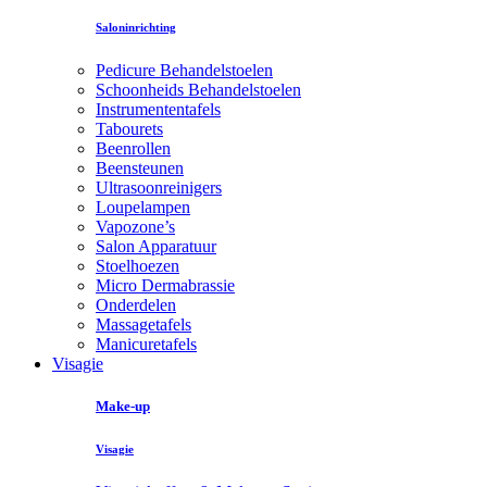
Saloninrichting
Pedicure Behandelstoelen
Schoonheids Behandelstoelen
Instrumententafels
Tabourets
Beenrollen
Beensteunen
Ultrasoonreinigers
Loupelampen
Vapozone’s
Salon Apparatuur
Stoelhoezen
Micro Dermabrassie
Onderdelen
Massagetafels
Manicuretafels
Visagie
Make-up
Visagie