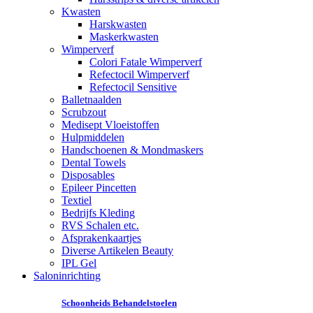
Kwasten
Harskwasten
Maskerkwasten
Wimperverf
Colori Fatale Wimperverf
Refectocil Wimperverf
Refectocil Sensitive
Balletnaalden
Scrubzout
Medisept Vloeistoffen
Hulpmiddelen
Handschoenen & Mondmaskers
Dental Towels
Disposables
Epileer Pincetten
Textiel
Bedrijfs Kleding
RVS Schalen etc.
Afsprakenkaartjes
Diverse Artikelen Beauty
IPL Gel
Saloninrichting
Schoonheids Behandelstoelen