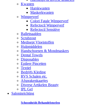
Kwasten
Harskwasten
Maskerkwasten
Wimperverf
Colori Fatale Wimperverf
Refectocil Wimperverf
Refectocil Sensitive
Balletnaalden
Scrubzout
Medisept Vloeistoffen
Hulpmiddelen
Handschoenen & Mondmaskers
Dental Towels
Disposables
Epileer Pincetten
Textiel
Bedrijfs Kleding
RVS Schalen etc.
Afsprakenkaartjes
Diverse Artikelen Beauty
IPL Gel
Saloninrichting
Schoonheids Behandelstoelen