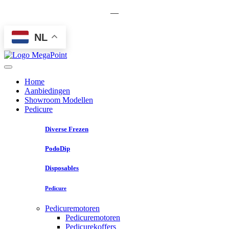
—
NL
Home
Aanbiedingen
Showroom Modellen
Pedicure
Diverse Frezen
PodoDip
Disposables
Pedicure
Pedicuremotoren
Pedicuremotoren
Pedicurekoffers