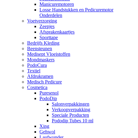
Manicuremotoren
Losse Handstukken en Pedicuremotor
Onderdelen
Voetverzorging
Zeepjes
Afsprakenkaartjes
Sporttape
Bedrijfs Kleding
Beensteunen
Medisept Vloeistoffen
Mondmaskers
PodoCura
Textiel
Afdrukramen
Medisch Pedicure
Cosmetica
Puresenol
PodoDip
Salonverpakkingen
Verkoopverpakking
Speciale Producten
Pododip Tubes 10 ml
Xing
Gehwol
Laufwunder