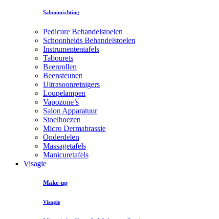
Saloninrichting
Pedicure Behandelstoelen
Schoonheids Behandelstoelen
Instrumententafels
Tabourets
Beenrollen
Beensteunen
Ultrasoonreinigers
Loupelampen
Vapozone’s
Salon Apparatuur
Stoelhoezen
Micro Dermabrassie
Onderdelen
Massagetafels
Manicuretafels
Visagie
Make-up
Visagie