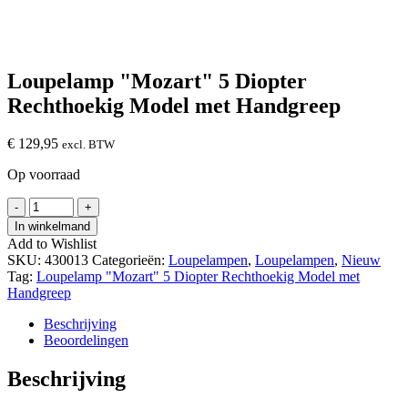
Loupelamp "Mozart" 5 Diopter
Rechthoekig Model met Handgreep
€
129,95
excl. BTW
Op voorraad
Loupelamp
-
+
"Mozart"
In winkelmand
5
Add to Wishlist
Diopter
SKU:
430013
Categorieën:
Loupelampen
,
Loupelampen
,
Nieuw
Rechthoekig
Tag:
Loupelamp "Mozart" 5 Diopter Rechthoekig Model met
Model
Handgreep
met
Handgreep
Beschrijving
hoeveelheid
Beoordelingen
Beschrijving