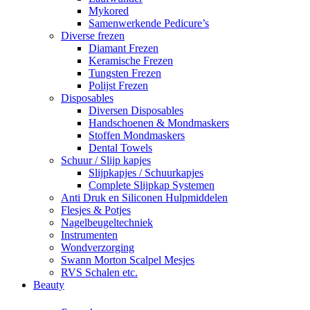
Mykored
Samenwerkende Pedicure’s
Diverse frezen
Diamant Frezen
Keramische Frezen
Tungsten Frezen
Polijst Frezen
Disposables
Diversen Disposables
Handschoenen & Mondmaskers
Stoffen Mondmaskers
Dental Towels
Schuur / Slijp kapjes
Slijpkapjes / Schuurkapjes
Complete Slijpkap Systemen
Anti Druk en Siliconen Hulpmiddelen
Flesjes & Potjes
Nagelbeugeltechniek
Instrumenten
Wondverzorging
Swann Morton Scalpel Mesjes
RVS Schalen etc.
Beauty