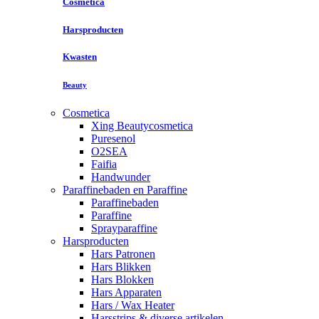
Cosmetica
Harsproducten
Kwasten
Beauty
Cosmetica
Xing Beautycosmetica
Puresenol
O2SEA
Faifia
Handwunder
Paraffinebaden en Paraffine
Paraffinebaden
Paraffine
Sprayparaffine
Harsproducten
Hars Patronen
Hars Blikken
Hars Blokken
Hars Apparaten
Hars / Wax Heater
Harsstrips & diverse artikelen