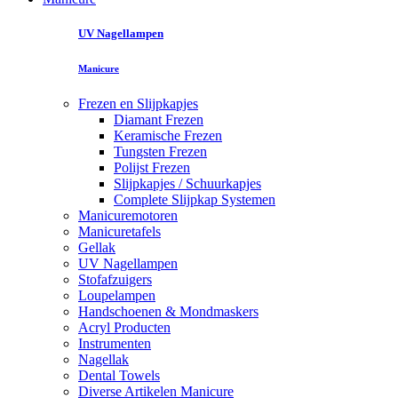
UV Nagellampen
Manicure
Frezen en Slijpkapjes
Diamant Frezen
Keramische Frezen
Tungsten Frezen
Polijst Frezen
Slijpkapjes / Schuurkapjes
Complete Slijpkap Systemen
Manicuremotoren
Manicuretafels
Gellak
UV Nagellampen
Stofafzuigers
Loupelampen
Handschoenen & Mondmaskers
Acryl Producten
Instrumenten
Nagellak
Dental Towels
Diverse Artikelen Manicure