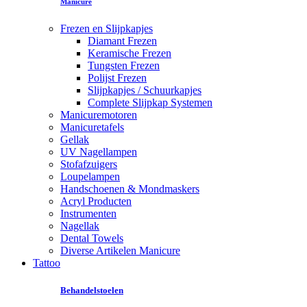
Manicure
Frezen en Slijpkapjes
Diamant Frezen
Keramische Frezen
Tungsten Frezen
Polijst Frezen
Slijpkapjes / Schuurkapjes
Complete Slijpkap Systemen
Manicuremotoren
Manicuretafels
Gellak
UV Nagellampen
Stofafzuigers
Loupelampen
Handschoenen & Mondmaskers
Acryl Producten
Instrumenten
Nagellak
Dental Towels
Diverse Artikelen Manicure
Tattoo
Behandelstoelen