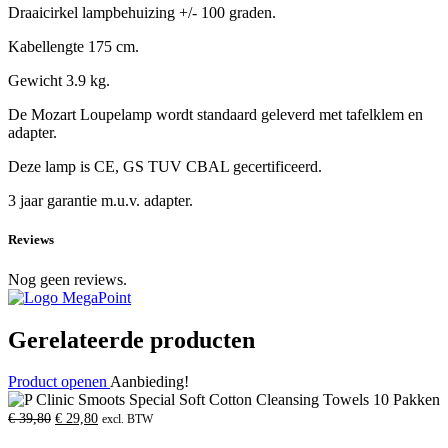
Draaicirkel lampbehuizing +/- 100 graden.
Kabellengte 175 cm.
Gewicht 3.9 kg.
De Mozart Loupelamp wordt standaard geleverd met tafelklem en
adapter.
Deze lamp is CE, GS TUV CBAL gecertificeerd.
3 jaar garantie m.u.v. adapter.
Reviews
Nog geen reviews.
Gerelateerde producten
Product openen
Aanbieding!
Oorspronkelijke
Huidige
€
39,80
€
29,80
excl. BTW
prijs
prijs
was:
is: