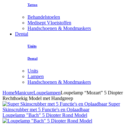
Tattoo
Behandelstoelen
Medisept Vloeistoffen
Handschoenen & Mondmaskers
Dental
Units
Dental
Units
Lampen
Handschoenen & Mondmaskers
Home
Manicure
Loupelampen
Loupelamp “Mozart” 5 Diopter
Rechthoekig Model met Handgreep
Super
Skinscrubber met 5 Functie's en Oplaadbaar
Loupelamp "Bach" 5 Diopter Rond Model