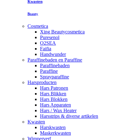
Kwasten
Beauty
Cosmetica
Xing Beautycosmetica
Puresenol
O2SEA
Faifia
Handwunder
Paraffinebaden en Paraffine
Paraffinebaden
Paraffine
Sprayparaffine
Harsproducten
Hars Patronen
Hars Blikken
Hars Blokken
Hars Apparaten
Hars / Wax Heater
Harsstrips & diverse artikelen
Kwasten
Harskwasten
Maskerkwasten
Wimperverf