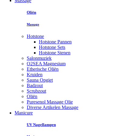
Massage
Oliën
Massage
Hotstone
Hotstone Pannen
Hotstone Sets
Hotstone Stenen
Salonmuziek
O2SEA Magnesium
Etherische Oliën
Kruiden
Sauna Opgiet
Badzout
Scrubzout
Oliën
Puresenol Massage Olie
Diverse Artikelen Massage
Manicure
UV Nagellampen