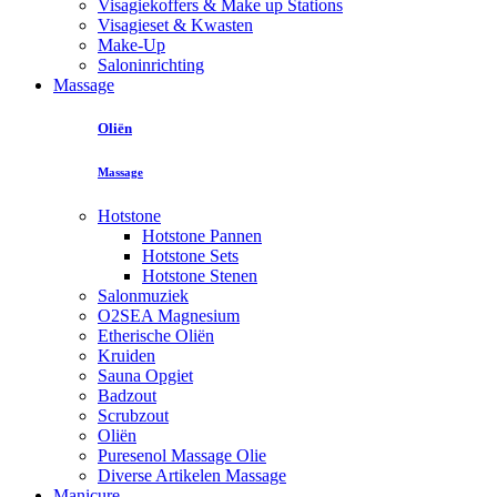
Visagiekoffers & Make up Stations
Visagieset & Kwasten
Make-Up
Saloninrichting
Massage
Oliën
Massage
Hotstone
Hotstone Pannen
Hotstone Sets
Hotstone Stenen
Salonmuziek
O2SEA Magnesium
Etherische Oliën
Kruiden
Sauna Opgiet
Badzout
Scrubzout
Oliën
Puresenol Massage Olie
Diverse Artikelen Massage
Manicure