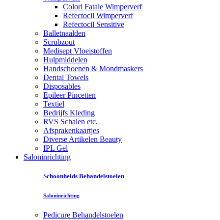
Colori Fatale Wimperverf
Refectocil Wimperverf
Refectocil Sensitive
Balletnaalden
Scrubzout
Medisept Vloeistoffen
Hulpmiddelen
Handschoenen & Mondmaskers
Dental Towels
Disposables
Epileer Pincetten
Textiel
Bedrijfs Kleding
RVS Schalen etc.
Afsprakenkaartjes
Diverse Artikelen Beauty
IPL Gel
Saloninrichting
Schoonheids Behandelstoelen
Saloninrichting
Pedicure Behandelstoelen