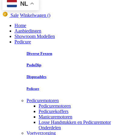
NL
Sale
Winkelwagen
()
Home
Aanbiedingen
Showroom Modellen
Pedicure
Diverse Frezen
PodoDip
Disposables
Pedicure
Pedicuremotoren
Pedicuremotoren
Pedicurekoffers
Manicuremotoren
Losse Handstukken en Pedicuremotor
Onderdelen
Voetverzorging