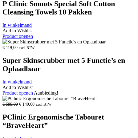
P Clinic Smoots Special Soft Cotton
€
€
39,80.
29,80.
Cleansing Towels 10 Pakken
In winkelmand
Add to Wishlist
Product openen
€
119,00
excl. BTW
Super Skinscrubber met 5 Functie’s en
Oplaadbaar
In winkelmand
Add to Wishlist
Product openen
Aanbieding!
Oorspronkelijke
Huidige
€
599,00
€
149,00
excl. BTW
prijs
prijs
was:
is:
PClinic Ergonomische Tabouret
€
€
599,00.
149,00.
“BraveHeart”