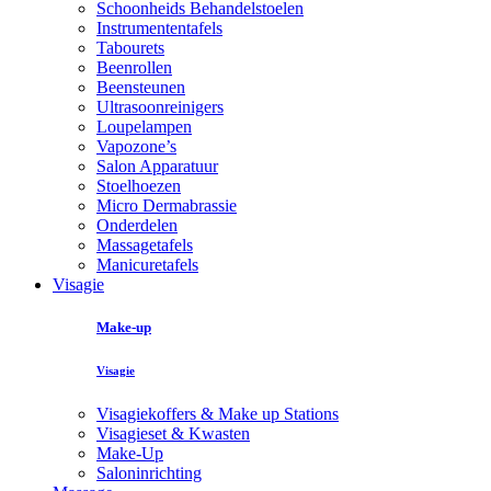
Schoonheids Behandelstoelen
Instrumententafels
Tabourets
Beenrollen
Beensteunen
Ultrasoonreinigers
Loupelampen
Vapozone’s
Salon Apparatuur
Stoelhoezen
Micro Dermabrassie
Onderdelen
Massagetafels
Manicuretafels
Visagie
Make-up
Visagie
Visagiekoffers & Make up Stations
Visagieset & Kwasten
Make-Up
Saloninrichting