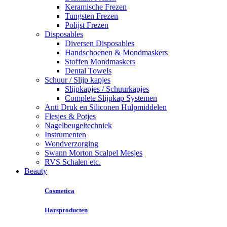
Keramische Frezen
Tungsten Frezen
Polijst Frezen
Disposables
Diversen Disposables
Handschoenen & Mondmaskers
Stoffen Mondmaskers
Dental Towels
Schuur / Slijp kapjes
Slijpkapjes / Schuurkapjes
Complete Slijpkap Systemen
Anti Druk en Siliconen Hulpmiddelen
Flesjes & Potjes
Nagelbeugeltechniek
Instrumenten
Wondverzorging
Swann Morton Scalpel Mesjes
RVS Schalen etc.
Beauty
Cosmetica
Harsproducten