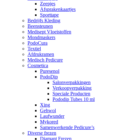
Zeepjes
Afsprakenkaartjes
Sporttape
Bedrijfs Kleding
Beensteunen
Medisept Vloeistoffen
Mondmaskers
PodoCura
Textiel
Afdrukramen
Medisch Pedicure
Cosmetica
Puresenol
PodoDip
Salonverpakkingen
Verkoopverpakking
Speciale Producten
Pododip Tubes 10 ml
Xing
Gehwol
Laufwunder
Mykored
Samenwerkende Pedicure’s
Diverse frezen
Diamant Frezen