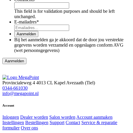
This field is for validation purposes and should be left
unchanged.
E-mailadres
*
Aanmelden
Bij het aanmelden ga je akkoord dat de door jou verstrekte
gegevens worden verzameld en opgeslagen conform AVG
(wet persoonsgegevens)
Provincialeweg 4
4013 CL Kapel Avezaath (Tiel)
0344-661030
info@megapoint.nl
Account
Inloggen
Dealer worden
Salon worden
Account aanmaken
Instellingen
Bestellingen
Support
Contact
Service & reparatie
formulier
Over ons