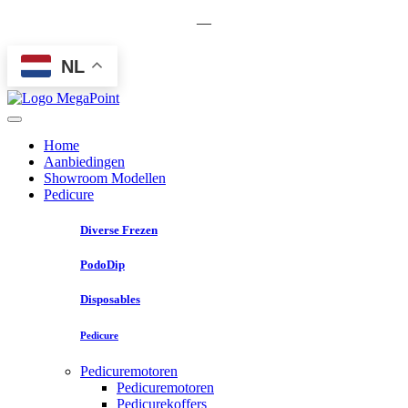
—
NL
Home
Aanbiedingen
Showroom Modellen
Pedicure
Diverse Frezen
PodoDip
Disposables
Pedicure
Pedicuremotoren
Pedicuremotoren
Pedicurekoffers