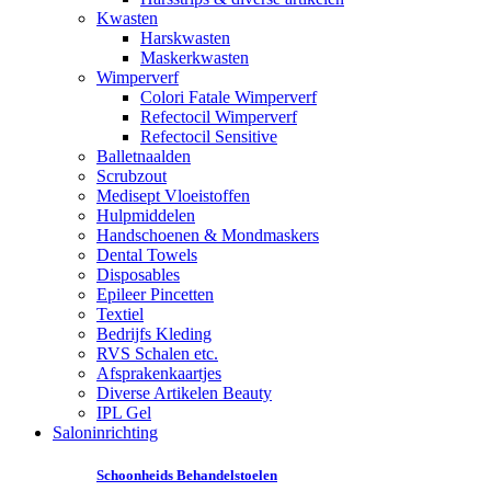
Kwasten
Harskwasten
Maskerkwasten
Wimperverf
Colori Fatale Wimperverf
Refectocil Wimperverf
Refectocil Sensitive
Balletnaalden
Scrubzout
Medisept Vloeistoffen
Hulpmiddelen
Handschoenen & Mondmaskers
Dental Towels
Disposables
Epileer Pincetten
Textiel
Bedrijfs Kleding
RVS Schalen etc.
Afsprakenkaartjes
Diverse Artikelen Beauty
IPL Gel
Saloninrichting
Schoonheids Behandelstoelen