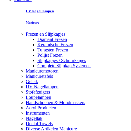
UV Nagellampen
Manicure
Frezen en Slijpkapjes
Diamant Frezen
Keramische Frezen
Tungsten Frezen
Polijst Frezen
Slijpkapjes / Schuurkapjes
Complete Slijpkap Systemen
Manicuremotoren
Manicuretafels
Gellak
UV Nagellampen
Stofafzuigers
Loupelampen
Handschoenen & Mondmaskers
Acryl Producten
Instrumenten
Nagellak
Dental Towels
Diverse Artikelen Manicure