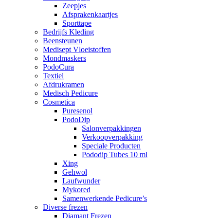
Zeepjes
Afsprakenkaartjes
Sporttape
Bedrijfs Kleding
Beensteunen
Medisept Vloeistoffen
Mondmaskers
PodoCura
Textiel
Afdrukramen
Medisch Pedicure
Cosmetica
Puresenol
PodoDip
Salonverpakkingen
Verkoopverpakking
Speciale Producten
Pododip Tubes 10 ml
Xing
Gehwol
Laufwunder
Mykored
Samenwerkende Pedicure’s
Diverse frezen
Diamant Frezen