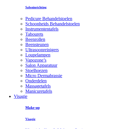
Saloninrichting
Pedicure Behandelstoelen
Schoonheids Behandelstoelen
Instrumententafels
Tabourets
Beenrollen
Beensteunen
Ultrasoonreinigers
Loupelampen
Vapozone’s
Salon Apparatuur
Stoelhoezen
Micro Dermabrassie
Onderdelen
Massagetafels
Manicuretafels
Visagie
Make-up
Visagie