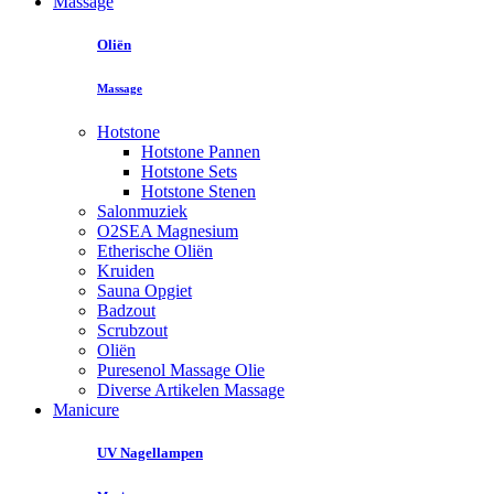
Massage
Oliën
Massage
Hotstone
Hotstone Pannen
Hotstone Sets
Hotstone Stenen
Salonmuziek
O2SEA Magnesium
Etherische Oliën
Kruiden
Sauna Opgiet
Badzout
Scrubzout
Oliën
Puresenol Massage Olie
Diverse Artikelen Massage
Manicure
UV Nagellampen