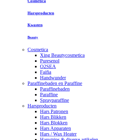
Cosmetica
Harsproducten
Kwasten
Beauty
Cosmetica
Xing Beautycosmetica
Puresenol
O2SEA
Faifia
Handwunder
Paraffinebaden en Paraffine
Paraffinebaden
Paraffine
Sprayparaffine
Harsproducten
Hars Patronen
Hars Blikken
Hars Blokken
Hars Apparaten
Hars / Wax Heater
Harsstrips & diverse artikelen