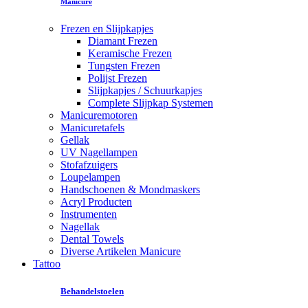
Manicure
Frezen en Slijpkapjes
Diamant Frezen
Keramische Frezen
Tungsten Frezen
Polijst Frezen
Slijpkapjes / Schuurkapjes
Complete Slijpkap Systemen
Manicuremotoren
Manicuretafels
Gellak
UV Nagellampen
Stofafzuigers
Loupelampen
Handschoenen & Mondmaskers
Acryl Producten
Instrumenten
Nagellak
Dental Towels
Diverse Artikelen Manicure
Tattoo
Behandelstoelen