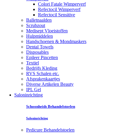
Colori Fatale Wimperverf
Refectocil Wimperverf
Refectocil Sensitive
Balletnaalden
Scrubzout
Medisept Vloeistoffen
Hulpmiddelen
Handschoenen & Mondmaskers
Dental Towels
Disposables
Epileer Pincetten
Textiel
Bedrijfs Kleding
RVS Schalen etc.
Afsprakenkaartjes
Diverse Artikelen Beauty
IPL Gel
Saloninrichting
Schoonheids Behandelstoelen
Saloninrichting
Pedicure Behandelstoelen