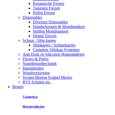
Keramische Frezen
Tungsten Frezen
Polijst Frezen
Disposables
Diversen Disposables
Handschoenen & Mondmaskers
Stoffen Mondmaskers
Dental Towels
Schuur / Slijp kapjes
Slijpkapjes / Schuurkapjes
Complete Slijpkap Systemen
Anti Druk en Siliconen Hulpmiddelen
Flesjes & Potjes
Nagelbeugeltechniek
Instrumenten
Wondverzorging
Swann Morton Scalpel Mesjes
RVS Schalen etc.
Beauty
Cosmetica
Harsproducten