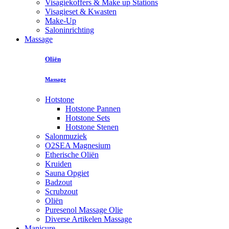
Visagiekoffers & Make up Stations
Visagieset & Kwasten
Make-Up
Saloninrichting
Massage
Oliën
Massage
Hotstone
Hotstone Pannen
Hotstone Sets
Hotstone Stenen
Salonmuziek
O2SEA Magnesium
Etherische Oliën
Kruiden
Sauna Opgiet
Badzout
Scrubzout
Oliën
Puresenol Massage Olie
Diverse Artikelen Massage
Manicure