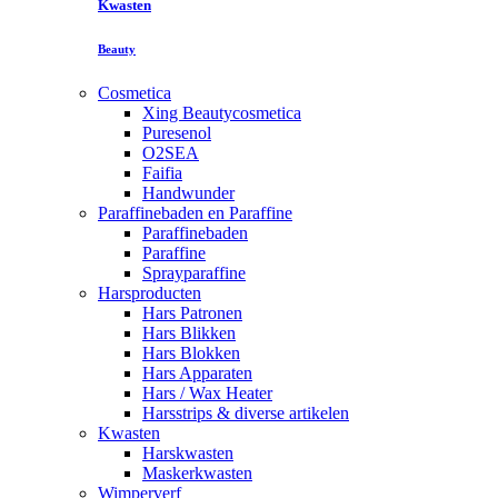
Kwasten
Beauty
Cosmetica
Xing Beautycosmetica
Puresenol
O2SEA
Faifia
Handwunder
Paraffinebaden en Paraffine
Paraffinebaden
Paraffine
Sprayparaffine
Harsproducten
Hars Patronen
Hars Blikken
Hars Blokken
Hars Apparaten
Hars / Wax Heater
Harsstrips & diverse artikelen
Kwasten
Harskwasten
Maskerkwasten
Wimperverf