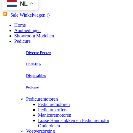
NL
Sale
Winkelwagen
()
Home
Aanbiedingen
Showroom Modellen
Pedicure
Diverse Frezen
PodoDip
Disposables
Pedicure
Pedicuremotoren
Pedicuremotoren
Pedicurekoffers
Manicuremotoren
Losse Handstukken en Pedicuremotor
Onderdelen
Voetverzorging