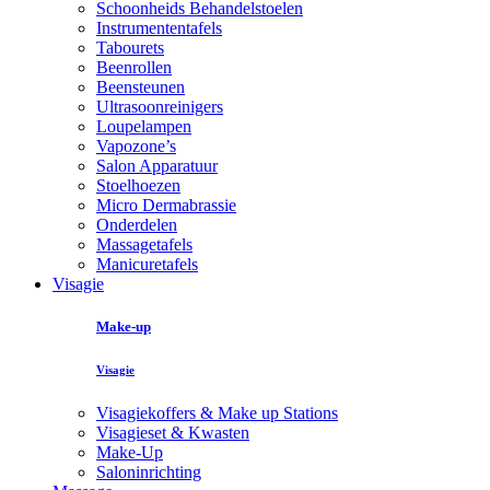
Schoonheids Behandelstoelen
Instrumententafels
Tabourets
Beenrollen
Beensteunen
Ultrasoonreinigers
Loupelampen
Vapozone’s
Salon Apparatuur
Stoelhoezen
Micro Dermabrassie
Onderdelen
Massagetafels
Manicuretafels
Visagie
Make-up
Visagie
Visagiekoffers & Make up Stations
Visagieset & Kwasten
Make-Up
Saloninrichting