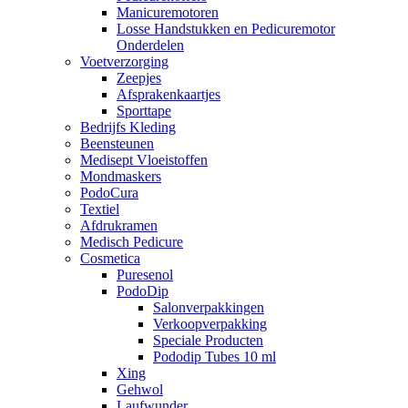
Manicuremotoren
Losse Handstukken en Pedicuremotor
Onderdelen
Voetverzorging
Zeepjes
Afsprakenkaartjes
Sporttape
Bedrijfs Kleding
Beensteunen
Medisept Vloeistoffen
Mondmaskers
PodoCura
Textiel
Afdrukramen
Medisch Pedicure
Cosmetica
Puresenol
PodoDip
Salonverpakkingen
Verkoopverpakking
Speciale Producten
Pododip Tubes 10 ml
Xing
Gehwol
Laufwunder