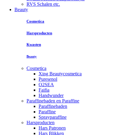
RVS Schalen etc.
Beauty
Cosmetica
Harsproducten
Kwasten
Beauty
Cosmetica
Xing Beautycosmetica
Puresenol
O2SEA
Faifia
Handwunder
Paraffinebaden en Paraffine
Paraffinebaden
Paraffine
Sprayparaffine
Harsproducten
Hars Patronen
Hars Blikken