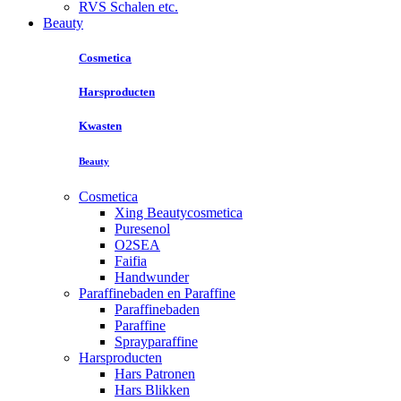
RVS Schalen etc.
Beauty
Cosmetica
Harsproducten
Kwasten
Beauty
Cosmetica
Xing Beautycosmetica
Puresenol
O2SEA
Faifia
Handwunder
Paraffinebaden en Paraffine
Paraffinebaden
Paraffine
Sprayparaffine
Harsproducten
Hars Patronen
Hars Blikken