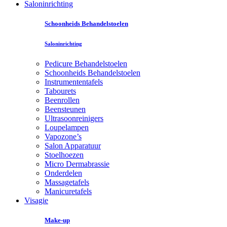
Saloninrichting
Schoonheids Behandelstoelen
Saloninrichting
Pedicure Behandelstoelen
Schoonheids Behandelstoelen
Instrumententafels
Tabourets
Beenrollen
Beensteunen
Ultrasoonreinigers
Loupelampen
Vapozone’s
Salon Apparatuur
Stoelhoezen
Micro Dermabrassie
Onderdelen
Massagetafels
Manicuretafels
Visagie
Make-up