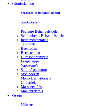
Saloninrichting
Schoonheids Behandelstoelen
Saloninrichting
Pedicure Behandelstoelen
Schoonheids Behandelstoelen
Instrumententafels
Tabourets
Beenrollen
Beensteunen
Ultrasoonreinigers
Loupelampen
Vapozone’s
Salon Apparatuur
Stoelhoezen
Micro Dermabrassie
Onderdelen
Massagetafels
Manicuretafels
Visagie
Make-up