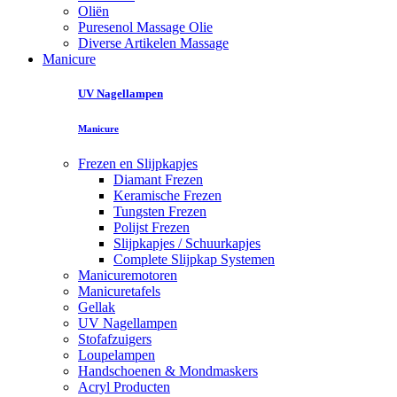
Oliën
Puresenol Massage Olie
Diverse Artikelen Massage
Manicure
UV Nagellampen
Manicure
Frezen en Slijpkapjes
Diamant Frezen
Keramische Frezen
Tungsten Frezen
Polijst Frezen
Slijpkapjes / Schuurkapjes
Complete Slijpkap Systemen
Manicuremotoren
Manicuretafels
Gellak
UV Nagellampen
Stofafzuigers
Loupelampen
Handschoenen & Mondmaskers
Acryl Producten