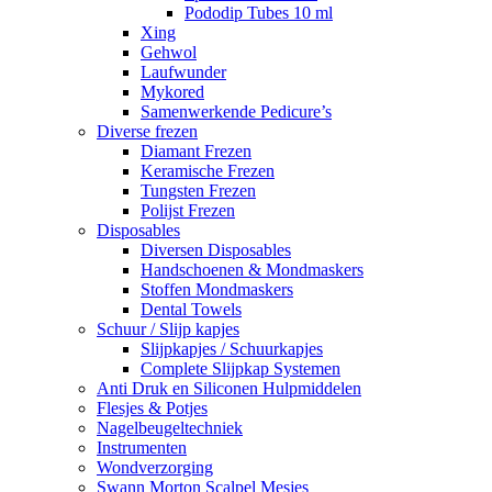
Pododip Tubes 10 ml
Xing
Gehwol
Laufwunder
Mykored
Samenwerkende Pedicure’s
Diverse frezen
Diamant Frezen
Keramische Frezen
Tungsten Frezen
Polijst Frezen
Disposables
Diversen Disposables
Handschoenen & Mondmaskers
Stoffen Mondmaskers
Dental Towels
Schuur / Slijp kapjes
Slijpkapjes / Schuurkapjes
Complete Slijpkap Systemen
Anti Druk en Siliconen Hulpmiddelen
Flesjes & Potjes
Nagelbeugeltechniek
Instrumenten
Wondverzorging
Swann Morton Scalpel Mesjes