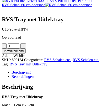
RVS Pot met Deksel 500 ml
RVS Schaal 60 cm doorsnee
RVS Tray met Uitlektray
€
16,95
excl. BTW
Op voorraad
RVS
-
+
Tray
In winkelmand
met
Add to Wishlist
Uitlektray
SKU:
600134
Categorieën:
RVS Schalen etc.
,
RVS Schalen etc.
hoeveelheid
Tag:
RVS Tray met Uitlektray
Beschrijving
Beoordelingen
Beschrijving
RVS Tray met Uitlektray.
Maat: 31 cm x 25 cm.