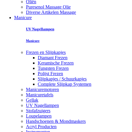
Oliën
Puresenol Massage Olie
Diverse Artikelen Massage
Manicure
UV Nagellampen
Manicure
Frezen en Slijpkapjes
Diamant Frezen
Keramische Frezen
Tungsten Frezen
Polijst Frezen
Slijpkapjes / Schuurkapjes
Complete Slijpkap Systemen
Manicuremotoren
Manicuretafels
Gellak
UV Nagellampen
Stofafzuigers
Loupelampen
Handschoenen & Mondmaskers
Acryl Producten
Instrumenten