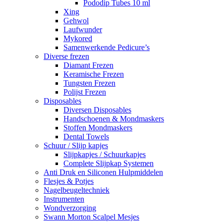
Pododip Tubes 10 ml
Xing
Gehwol
Laufwunder
Mykored
Samenwerkende Pedicure’s
Diverse frezen
Diamant Frezen
Keramische Frezen
Tungsten Frezen
Polijst Frezen
Disposables
Diversen Disposables
Handschoenen & Mondmaskers
Stoffen Mondmaskers
Dental Towels
Schuur / Slijp kapjes
Slijpkapjes / Schuurkapjes
Complete Slijpkap Systemen
Anti Druk en Siliconen Hulpmiddelen
Flesjes & Potjes
Nagelbeugeltechniek
Instrumenten
Wondverzorging
Swann Morton Scalpel Mesjes