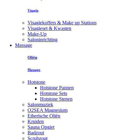
Visagie
Visagiekoffers & Make up Stations
Visagieset & Kwasten
Make-Up
Saloninrichting
Massage
Oliën
Massage
Hotstone
Hotstone Pannen
Hotstone Sets
Hotstone Stenen
Salonmuziek
O2SEA Magnesium
Etherische Oliën
Kruiden
Sauna Opgiet
Badzout
Scrubzout