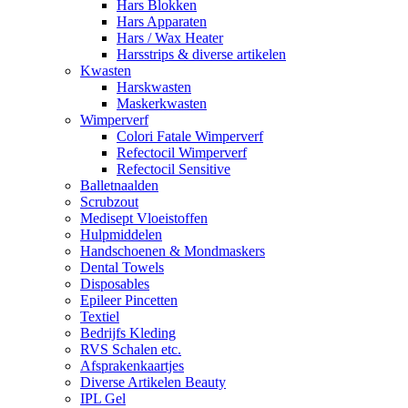
Hars Blokken
Hars Apparaten
Hars / Wax Heater
Harsstrips & diverse artikelen
Kwasten
Harskwasten
Maskerkwasten
Wimperverf
Colori Fatale Wimperverf
Refectocil Wimperverf
Refectocil Sensitive
Balletnaalden
Scrubzout
Medisept Vloeistoffen
Hulpmiddelen
Handschoenen & Mondmaskers
Dental Towels
Disposables
Epileer Pincetten
Textiel
Bedrijfs Kleding
RVS Schalen etc.
Afsprakenkaartjes
Diverse Artikelen Beauty
IPL Gel