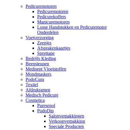
Pedicuremotoren
Pedicuremotoren
Pedicurekoffers
Manicuremotoren
Losse Handstukken en Pedicuremotor
Onderdelen
Voetverzorging
Zeepjes
Afsprakenkaartjes
Sporttape
Bedrijfs Kleding
Beensteunen
Medisept Vloeistoffen
Mondmaskers
PodoCura
Textiel
Afdrukramen
Medisch Pedicure
Cosmetica
Puresenol
PodoDip
Salonverpakkingen
Verkoopverpakking
Speciale Producten