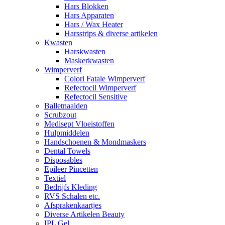
Hars Blokken
Hars Apparaten
Hars / Wax Heater
Harsstrips & diverse artikelen
Kwasten
Harskwasten
Maskerkwasten
Wimperverf
Colori Fatale Wimperverf
Refectocil Wimperverf
Refectocil Sensitive
Balletnaalden
Scrubzout
Medisept Vloeistoffen
Hulpmiddelen
Handschoenen & Mondmaskers
Dental Towels
Disposables
Epileer Pincetten
Textiel
Bedrijfs Kleding
RVS Schalen etc.
Afsprakenkaartjes
Diverse Artikelen Beauty
IPL Gel