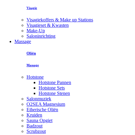
Visagie
Visagiekoffers & Make up Stations
Visagieset & Kwasten
Make-Up
Saloninrichting
Massage
Oliën
Massage
Hotstone
Hotstone Pannen
Hotstone Sets
Hotstone Stenen
Salonmuziek
O2SEA Magnesium
Etherische Oliën
Kruiden
Sauna Opgiet
Badzout
Scrubzout