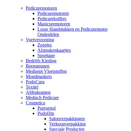
Pedicuremotoren
Pedicuremotoren
Pedicurekoffers
Manicuremotoren
Losse Handstukken en Pedicuremotor
Onderdelen
Voetverzorging
Zeepjes
Afsprakenkaartjes
Sporttape
Bedrijfs Kleding
Beensteunen
Medisept Vloeistoffen
Mondmaskers
PodoCura
Textiel
Afdrukramen
Medisch Pedicure
Cosmetica
Puresenol
PodoDip
Salonverpakkingen
Verkoopverpakking
Speciale Producten