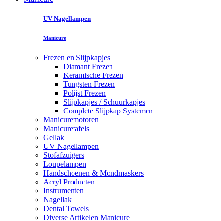
UV Nagellampen
Manicure
Frezen en Slijpkapjes
Diamant Frezen
Keramische Frezen
Tungsten Frezen
Polijst Frezen
Slijpkapjes / Schuurkapjes
Complete Slijpkap Systemen
Manicuremotoren
Manicuretafels
Gellak
UV Nagellampen
Stofafzuigers
Loupelampen
Handschoenen & Mondmaskers
Acryl Producten
Instrumenten
Nagellak
Dental Towels
Diverse Artikelen Manicure