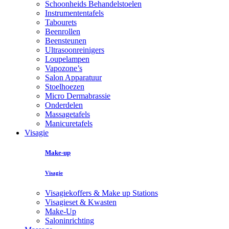
Schoonheids Behandelstoelen
Instrumententafels
Tabourets
Beenrollen
Beensteunen
Ultrasoonreinigers
Loupelampen
Vapozone’s
Salon Apparatuur
Stoelhoezen
Micro Dermabrassie
Onderdelen
Massagetafels
Manicuretafels
Visagie
Make-up
Visagie
Visagiekoffers & Make up Stations
Visagieset & Kwasten
Make-Up
Saloninrichting