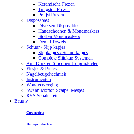
Keramische Frezen
Tungsten Frezen
Polijst Frezen
Disposables
Diversen Disposables
Handschoenen & Mondmaskers
Stoffen Mondmaskers
Dental Towels
Schuur / Slijp kapjes
Slijpkapjes / Schuurkapjes
Complete Slijpkap Systemen
Anti Druk en Siliconen Hulpmiddelen
Flesjes & Potjes
Nagelbeugeltechniek
Instrumenten
Wondverzorging
Swann Morton Scalpel Mesjes
RVS Schalen etc.
Beauty
Cosmetica
Harsproducten