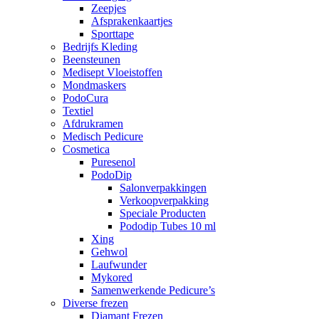
Zeepjes
Afsprakenkaartjes
Sporttape
Bedrijfs Kleding
Beensteunen
Medisept Vloeistoffen
Mondmaskers
PodoCura
Textiel
Afdrukramen
Medisch Pedicure
Cosmetica
Puresenol
PodoDip
Salonverpakkingen
Verkoopverpakking
Speciale Producten
Pododip Tubes 10 ml
Xing
Gehwol
Laufwunder
Mykored
Samenwerkende Pedicure’s
Diverse frezen
Diamant Frezen