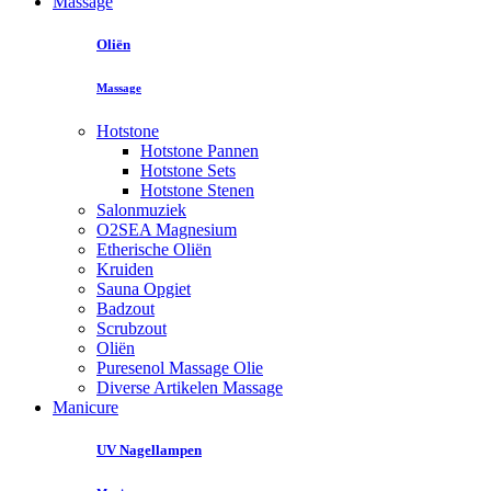
Massage
Oliën
Massage
Hotstone
Hotstone Pannen
Hotstone Sets
Hotstone Stenen
Salonmuziek
O2SEA Magnesium
Etherische Oliën
Kruiden
Sauna Opgiet
Badzout
Scrubzout
Oliën
Puresenol Massage Olie
Diverse Artikelen Massage
Manicure
UV Nagellampen