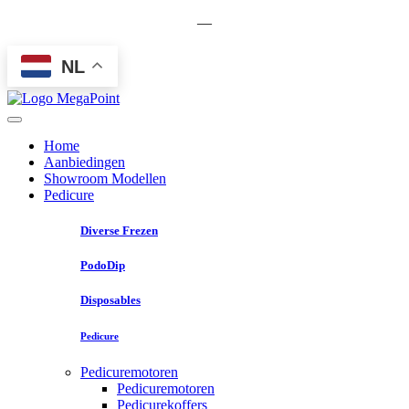
—
NL
Home
Aanbiedingen
Showroom Modellen
Pedicure
Diverse Frezen
PodoDip
Disposables
Pedicure
Pedicuremotoren
Pedicuremotoren
Pedicurekoffers