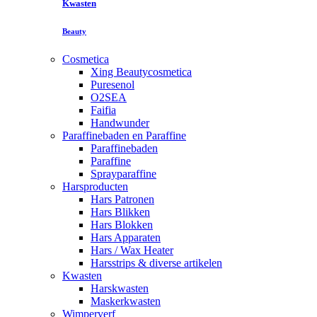
Kwasten
Beauty
Cosmetica
Xing Beautycosmetica
Puresenol
O2SEA
Faifia
Handwunder
Paraffinebaden en Paraffine
Paraffinebaden
Paraffine
Sprayparaffine
Harsproducten
Hars Patronen
Hars Blikken
Hars Blokken
Hars Apparaten
Hars / Wax Heater
Harsstrips & diverse artikelen
Kwasten
Harskwasten
Maskerkwasten
Wimperverf