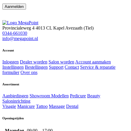
Provincialeweg 4
4013 CL Kapel Avezaath (Tiel)
0344-661030
info@megapoint.nl
Account
Inloggen
Dealer worden
Salon worden
Account aanmaken
Instellingen
Bestellingen
Support
Contact
Service & reparatie
formulier
Over ons
Assortiment
Aanbiedingen
Showroom Modellen
Pedicure
Beauty
Saloninrichting
Visagie
Manicure
Tattoo
Massage
Dental
Openingstijden
Maandag
09:00 – 17:00