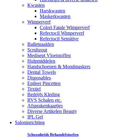
Kwasten
Harskwasten
Maskerkwasten
Wimperverf
Colori Fatale Wimperverf
Refectocil Wimperverf
Refectocil Sensitive
Balletnaalden
Scrubzout
Medisept Vloeistoffen
Hulpmiddelen
Handschoenen & Mondmaskers
Dental Towels
Disposables
Epileer Pincetten
Textiel
Bedrijfs Kleding
RVS Schalen etc.
Afsprakenkaartjes
Diverse Artikelen Beauty
IPL Gel
Saloninrichting
Schoonheids Behandelstoelen