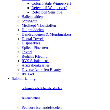
Colori Fatale Wimperverf
Refectocil Wimperverf
Refectocil Sensitive
Balletnaalden
Scrubzout
Medisept Vloeistoffen
Hulpmiddelen
Handschoenen & Mondmaskers
Dental Towels
Disposables
Epileer Pincetten
Textiel
Bedrijfs Kleding
RVS Schalen etc.
Afsprakenkaartjes
Diverse Artikelen Beauty
IPL Gel
Saloninrichting
Schoonheids Behandelstoelen
Saloninrichting
Pedicure Behandelstoelen