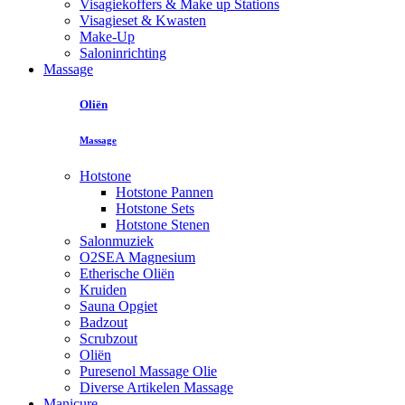
Visagiekoffers & Make up Stations
Visagieset & Kwasten
Make-Up
Saloninrichting
Massage
Oliën
Massage
Hotstone
Hotstone Pannen
Hotstone Sets
Hotstone Stenen
Salonmuziek
O2SEA Magnesium
Etherische Oliën
Kruiden
Sauna Opgiet
Badzout
Scrubzout
Oliën
Puresenol Massage Olie
Diverse Artikelen Massage
Manicure