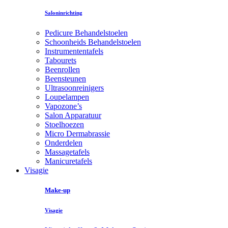
Saloninrichting
Pedicure Behandelstoelen
Schoonheids Behandelstoelen
Instrumententafels
Tabourets
Beenrollen
Beensteunen
Ultrasoonreinigers
Loupelampen
Vapozone’s
Salon Apparatuur
Stoelhoezen
Micro Dermabrassie
Onderdelen
Massagetafels
Manicuretafels
Visagie
Make-up
Visagie