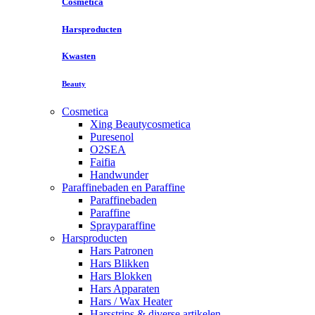
Cosmetica
Harsproducten
Kwasten
Beauty
Cosmetica
Xing Beautycosmetica
Puresenol
O2SEA
Faifia
Handwunder
Paraffinebaden en Paraffine
Paraffinebaden
Paraffine
Sprayparaffine
Harsproducten
Hars Patronen
Hars Blikken
Hars Blokken
Hars Apparaten
Hars / Wax Heater
Harsstrips & diverse artikelen