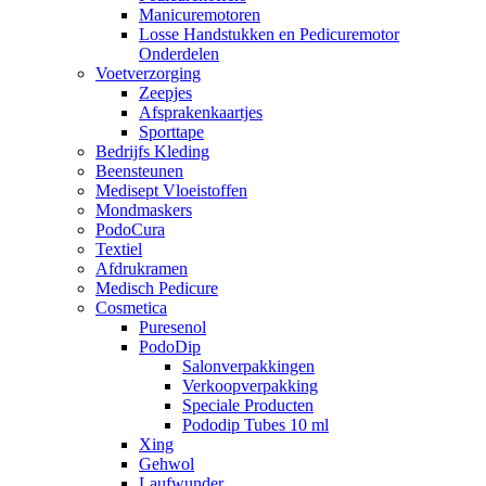
Manicuremotoren
Losse Handstukken en Pedicuremotor
Onderdelen
Voetverzorging
Zeepjes
Afsprakenkaartjes
Sporttape
Bedrijfs Kleding
Beensteunen
Medisept Vloeistoffen
Mondmaskers
PodoCura
Textiel
Afdrukramen
Medisch Pedicure
Cosmetica
Puresenol
PodoDip
Salonverpakkingen
Verkoopverpakking
Speciale Producten
Pododip Tubes 10 ml
Xing
Gehwol
Laufwunder