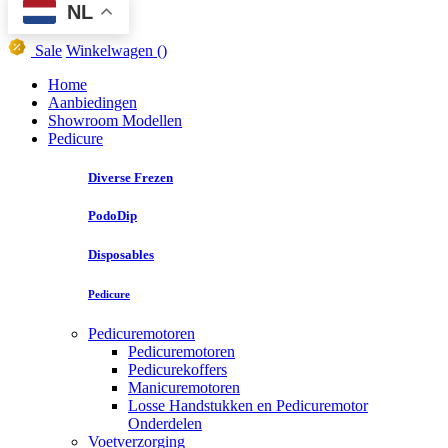
NL
Sale
Winkelwagen
()
Home
Aanbiedingen
Showroom Modellen
Pedicure
Diverse Frezen
PodoDip
Disposables
Pedicure
Pedicuremotoren
Pedicuremotoren
Pedicurekoffers
Manicuremotoren
Losse Handstukken en Pedicuremotor
Onderdelen
Voetverzorging