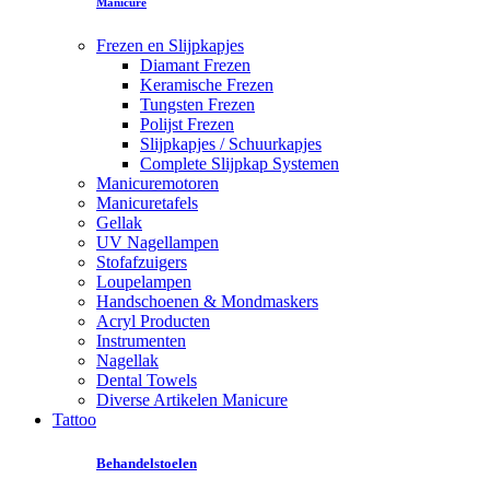
Manicure
Frezen en Slijpkapjes
Diamant Frezen
Keramische Frezen
Tungsten Frezen
Polijst Frezen
Slijpkapjes / Schuurkapjes
Complete Slijpkap Systemen
Manicuremotoren
Manicuretafels
Gellak
UV Nagellampen
Stofafzuigers
Loupelampen
Handschoenen & Mondmaskers
Acryl Producten
Instrumenten
Nagellak
Dental Towels
Diverse Artikelen Manicure
Tattoo
Behandelstoelen