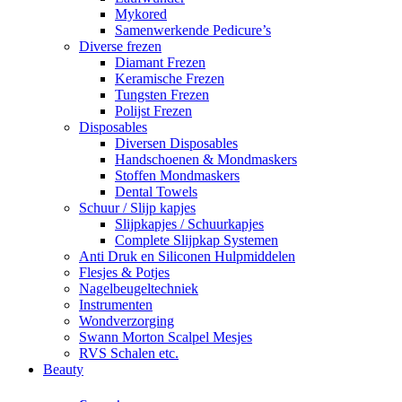
Mykored
Samenwerkende Pedicure’s
Diverse frezen
Diamant Frezen
Keramische Frezen
Tungsten Frezen
Polijst Frezen
Disposables
Diversen Disposables
Handschoenen & Mondmaskers
Stoffen Mondmaskers
Dental Towels
Schuur / Slijp kapjes
Slijpkapjes / Schuurkapjes
Complete Slijpkap Systemen
Anti Druk en Siliconen Hulpmiddelen
Flesjes & Potjes
Nagelbeugeltechniek
Instrumenten
Wondverzorging
Swann Morton Scalpel Mesjes
RVS Schalen etc.
Beauty