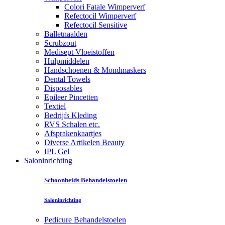
Colori Fatale Wimperverf
Refectocil Wimperverf
Refectocil Sensitive
Balletnaalden
Scrubzout
Medisept Vloeistoffen
Hulpmiddelen
Handschoenen & Mondmaskers
Dental Towels
Disposables
Epileer Pincetten
Textiel
Bedrijfs Kleding
RVS Schalen etc.
Afsprakenkaartjes
Diverse Artikelen Beauty
IPL Gel
Saloninrichting
Schoonheids Behandelstoelen
Saloninrichting
Pedicure Behandelstoelen