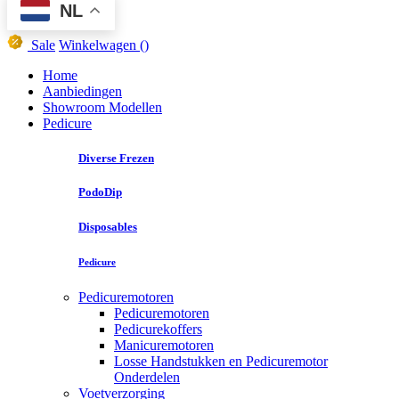
NL
Sale
Winkelwagen
()
Home
Aanbiedingen
Showroom Modellen
Pedicure
Diverse Frezen
PodoDip
Disposables
Pedicure
Pedicuremotoren
Pedicuremotoren
Pedicurekoffers
Manicuremotoren
Losse Handstukken en Pedicuremotor
Onderdelen
Voetverzorging