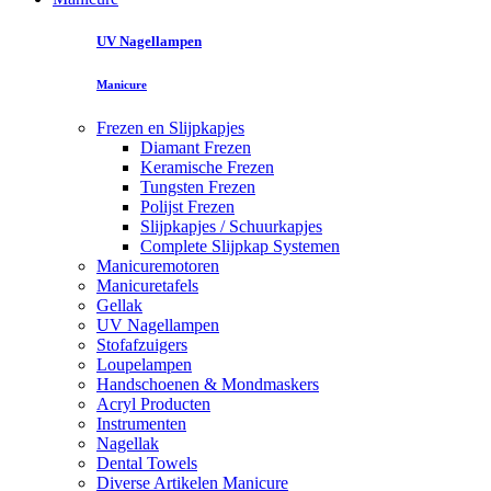
UV Nagellampen
Manicure
Frezen en Slijpkapjes
Diamant Frezen
Keramische Frezen
Tungsten Frezen
Polijst Frezen
Slijpkapjes / Schuurkapjes
Complete Slijpkap Systemen
Manicuremotoren
Manicuretafels
Gellak
UV Nagellampen
Stofafzuigers
Loupelampen
Handschoenen & Mondmaskers
Acryl Producten
Instrumenten
Nagellak
Dental Towels
Diverse Artikelen Manicure