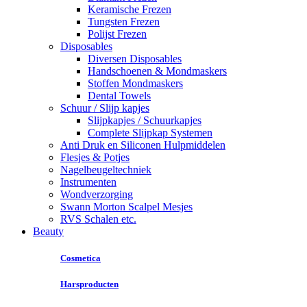
Keramische Frezen
Tungsten Frezen
Polijst Frezen
Disposables
Diversen Disposables
Handschoenen & Mondmaskers
Stoffen Mondmaskers
Dental Towels
Schuur / Slijp kapjes
Slijpkapjes / Schuurkapjes
Complete Slijpkap Systemen
Anti Druk en Siliconen Hulpmiddelen
Flesjes & Potjes
Nagelbeugeltechniek
Instrumenten
Wondverzorging
Swann Morton Scalpel Mesjes
RVS Schalen etc.
Beauty
Cosmetica
Harsproducten