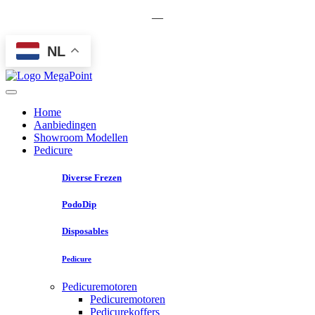
—
NL
Home
Aanbiedingen
Showroom Modellen
Pedicure
Diverse Frezen
PodoDip
Disposables
Pedicure
Pedicuremotoren
Pedicuremotoren
Pedicurekoffers