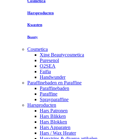
Cosmetica
Harsproducten
Kwasten
Beauty
Cosmetica
Xing Beautycosmetica
Puresenol
O2SEA
Faifia
Handwunder
Paraffinebaden en Paraffine
Paraffinebaden
Paraffine
Sprayparaffine
Harsproducten
Hars Patronen
Hars Blikken
Hars Blokken
Hars Apparaten
Hars / Wax Heater
Harsstrips & diverse artikelen