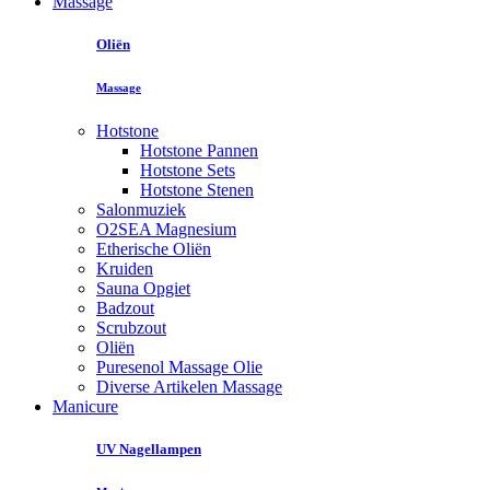
Massage
Oliën
Massage
Hotstone
Hotstone Pannen
Hotstone Sets
Hotstone Stenen
Salonmuziek
O2SEA Magnesium
Etherische Oliën
Kruiden
Sauna Opgiet
Badzout
Scrubzout
Oliën
Puresenol Massage Olie
Diverse Artikelen Massage
Manicure
UV Nagellampen