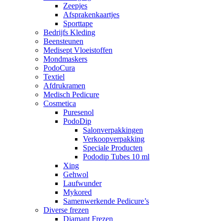
Zeepjes
Afsprakenkaartjes
Sporttape
Bedrijfs Kleding
Beensteunen
Medisept Vloeistoffen
Mondmaskers
PodoCura
Textiel
Afdrukramen
Medisch Pedicure
Cosmetica
Puresenol
PodoDip
Salonverpakkingen
Verkoopverpakking
Speciale Producten
Pododip Tubes 10 ml
Xing
Gehwol
Laufwunder
Mykored
Samenwerkende Pedicure’s
Diverse frezen
Diamant Frezen