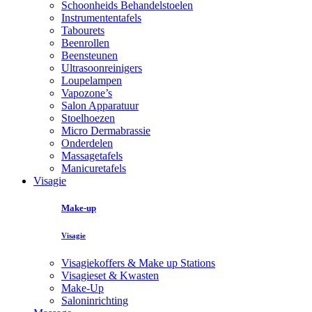
Schoonheids Behandelstoelen
Instrumententafels
Tabourets
Beenrollen
Beensteunen
Ultrasoonreinigers
Loupelampen
Vapozone’s
Salon Apparatuur
Stoelhoezen
Micro Dermabrassie
Onderdelen
Massagetafels
Manicuretafels
Visagie
Make-up
Visagie
Visagiekoffers & Make up Stations
Visagieset & Kwasten
Make-Up
Saloninrichting