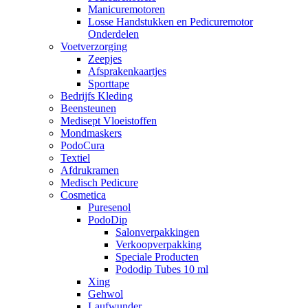
Manicuremotoren
Losse Handstukken en Pedicuremotor
Onderdelen
Voetverzorging
Zeepjes
Afsprakenkaartjes
Sporttape
Bedrijfs Kleding
Beensteunen
Medisept Vloeistoffen
Mondmaskers
PodoCura
Textiel
Afdrukramen
Medisch Pedicure
Cosmetica
Puresenol
PodoDip
Salonverpakkingen
Verkoopverpakking
Speciale Producten
Pododip Tubes 10 ml
Xing
Gehwol
Laufwunder