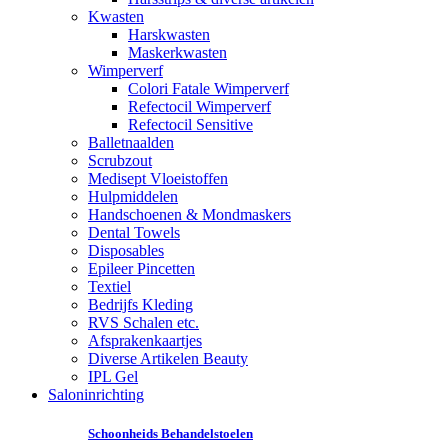
Kwasten
Harskwasten
Maskerkwasten
Wimperverf
Colori Fatale Wimperverf
Refectocil Wimperverf
Refectocil Sensitive
Balletnaalden
Scrubzout
Medisept Vloeistoffen
Hulpmiddelen
Handschoenen & Mondmaskers
Dental Towels
Disposables
Epileer Pincetten
Textiel
Bedrijfs Kleding
RVS Schalen etc.
Afsprakenkaartjes
Diverse Artikelen Beauty
IPL Gel
Saloninrichting
Schoonheids Behandelstoelen