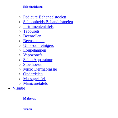
Saloninrichting
Pedicure Behandelstoelen
Schoonheids Behandelstoelen
Instrumententafels
Tabourets
Beenrollen
Beensteunen
Ultrasoonreinigers
Loupelampen
Vapozone’s
Salon Apparatuur
Stoelhoezen
Micro Dermabrassie
Onderdelen
Massagetafels
Manicuretafels
Visagie
Make-up
Visagie