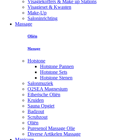
Visagiekoffers & Make up Stations
Visagieset & Kwasten
Make-Up
Saloninrichting
Massage
Oliën
Massage
Hotstone
Hotstone Pannen
Hotstone Sets
Hotstone Stenen
Salonmuziek
O2SEA Magnesium
Etherische Oliën
Kruiden
Sauna Opgiet
Badzout
Scrubzout
Oliën
Puresenol Massage Olie
Diverse Artikelen Massage
Manicure