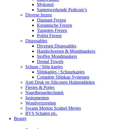
Mykored
Samenwerkende Pedicure’s
Diverse frezen
Diamant Frezen
Keramische Frezen
Tungsten Frezen
Polijst Frezen
Disposables
Diversen Disposables
Handschoenen & Mondmaskers
Stoffen Mondmaskers
Dental Towels
Schuur / Slijp kapjes
Slijpkapjes / Schuurkapjes
Complete Slijpkap Systemen
Anti Druk en Siliconen Hulpmiddelen
Flesjes & Potjes
Nagelbeugeltechniek
Instrumenten
Wondverzorging
Swann Morton Scalpel Mesjes
RVS Schalen etc.
Beauty