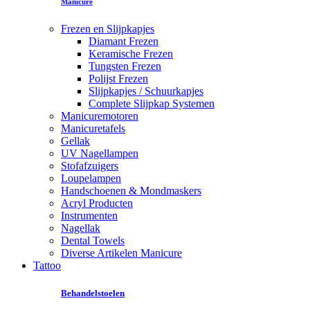
Manicure
Frezen en Slijpkapjes
Diamant Frezen
Keramische Frezen
Tungsten Frezen
Polijst Frezen
Slijpkapjes / Schuurkapjes
Complete Slijpkap Systemen
Manicuremotoren
Manicuretafels
Gellak
UV Nagellampen
Stofafzuigers
Loupelampen
Handschoenen & Mondmaskers
Acryl Producten
Instrumenten
Nagellak
Dental Towels
Diverse Artikelen Manicure
Tattoo
Behandelstoelen