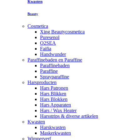
Kwasten
Beauty
Cosmetica
Xing Beautycosmetica
Puresenol
O2SEA
Faifia
Handwunder
Paraffinebaden en Paraffine
Paraffinebaden
Paraffine
Sprayparaffine
Harsproducten
Hars Patronen
Hars Blikken
Hars Blokken
Hars Apparaten
Hars / Wax Heater
Harsstrips & diverse artikelen
Kwasten
Harskwasten
Maskerkwasten
Wimperverf