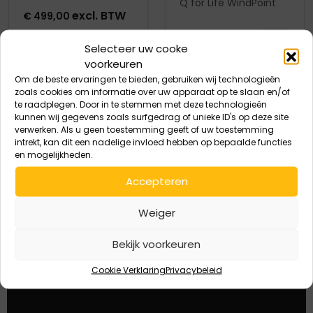
Q for Life WindPoint
excl. BTW
€
499,00
Meerfunctie apparaat
In
“QUINTET DUO”
Selecteer uw cooke
winkelmand
voorkeuren
Selecteer
Om de beste ervaringen te bieden, gebruiken wij technologieën
Opties
zoals cookies om informatie over uw apparaat op te slaan en/of
te raadplegen. Door in te stemmen met deze technologieën
kunnen wij gegevens zoals surfgedrag of unieke ID's op deze site
verwerken. Als u geen toestemming geeft of uw toestemming
intrekt, kan dit een nadelige invloed hebben op bepaalde functies
en mogelijkheden.
Accepteren
5% korting eenmalig
Weiger
eerste aankoop
Bekijk voorkeuren
Deze korting is eenmalig geldig bij de eerste
aankoop.
Cookie Verklaring
Privacybeleid