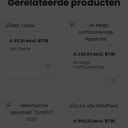
Gerelateerde producten
Product openen
Product openen
excl. BTW
€
49,95
Skin Tester
excl. BTW
€
239,00
Air Mega
In
Luchtzuiverings
winkelmand
Apparaat
In
winkelmand
Product openen
Product openen
excl. BTW
€
999,00