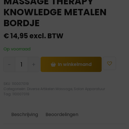
MASSAGE THERAPY
KNOWLEDGE METALEN
BORDJE
€
14,95
excl. BTW
Op voorraad
MASSAGE
-
+
In winkelmand
THERAPY
KNOWLEDGE
METALEN
SKU:
110007019
BORDJE
Categorieën:
Diverse Artikelen Massage
,
Salon Apparatuur
hoeveelheid
Tag:
110007019
Beschrijving
Beoordelingen