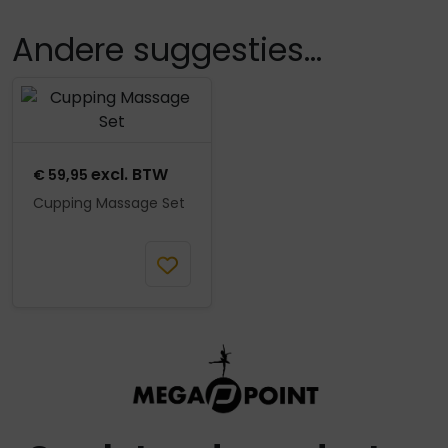
Andere suggesties…
Product openen
excl. BTW
€
59,95
Cupping Massage Set
In
winkelmand