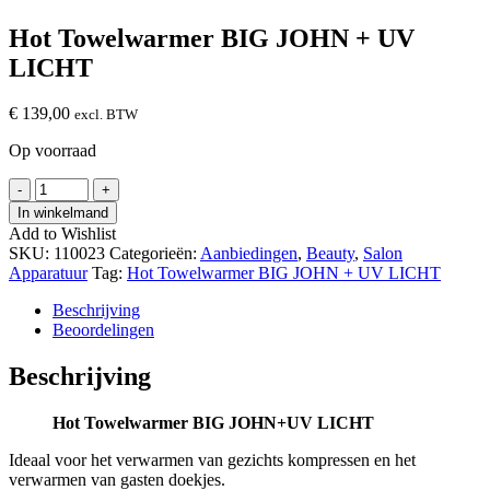
Hot Towelwarmer BIG JOHN + UV
LICHT
€
139,00
excl. BTW
Op voorraad
Hot
-
+
Towelwarmer
In winkelmand
BIG
Add to Wishlist
JOHN
SKU:
110023
Categorieën:
Aanbiedingen
,
Beauty
,
Salon
+
Apparatuur
Tag:
Hot Towelwarmer BIG JOHN + UV LICHT
UV
LICHT
Beschrijving
hoeveelheid
Beoordelingen
Beschrijving
Hot Towelwarmer BIG JOHN+UV LICHT
Ideaal voor het verwarmen van gezichts kompressen en het
verwarmen van gasten doekjes.