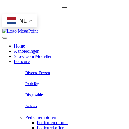
—
NL
Home
Aanbiedingen
Showroom Modellen
Pedicure
Diverse Frezen
PodoDip
Disposables
Pedicure
Pedicuremotoren
Pedicuremotoren
Pedicurekoffers