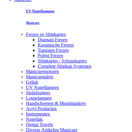
UV Nagellampen
Manicure
Frezen en Slijpkapjes
Diamant Frezen
Keramische Frezen
Tungsten Frezen
Polijst Frezen
Slijpkapjes / Schuurkapjes
Complete Slijpkap Systemen
Manicuremotoren
Manicuretafels
Gellak
UV Nagellampen
Stofafzuigers
Loupelampen
Handschoenen & Mondmaskers
Acryl Producten
Instrumenten
Nagellak
Dental Towels
Diverse Artikelen Manicure