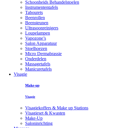
Schoonheids Behandelstoelen
Instrumententafels
Tabourets
Beenrollen
Beensteunen
Ultrasoonreinigers
Loupelampen
Vapozone’s
Salon Apparatuur
Stoelhoezen
Micro Dermabrassie
Onderdelen
Massagetafels
Manicuretafels
Visagie
Make-up
Visagie
Visagiekoffers & Make up Stations
Visagieset & Kwasten
Make-Up
Saloninrichting