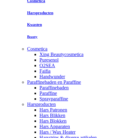
Cosmetica
Harsproducten
Kwasten
Beauty
Cosmetica
Xing Beautycosmetica
Puresenol
O2SEA
Faifia
Handwunder
Paraffinebaden en Paraffine
Paraffinebaden
Paraffine
Sprayparaffine
Harsproducten
Hars Patronen
Hars Blikken
Hars Blokken
Hars Apparaten
Hars / Wax Heater
Harsstrips & diverse artikelen