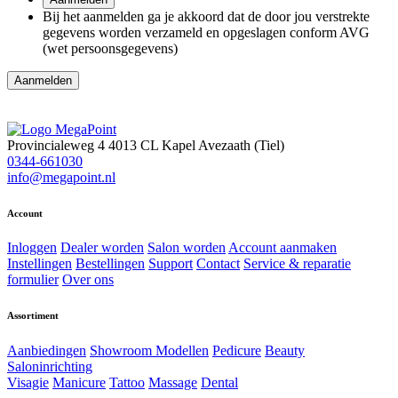
Bij het aanmelden ga je akkoord dat de door jou verstrekte
gegevens worden verzameld en opgeslagen conform AVG
(wet persoonsgegevens)
Aanmelden
Provincialeweg 4
4013 CL Kapel Avezaath (Tiel)
0344-661030
info@megapoint.nl
Account
Inloggen
Dealer worden
Salon worden
Account aanmaken
Instellingen
Bestellingen
Support
Contact
Service & reparatie
formulier
Over ons
Assortiment
Aanbiedingen
Showroom Modellen
Pedicure
Beauty
Saloninrichting
Visagie
Manicure
Tattoo
Massage
Dental