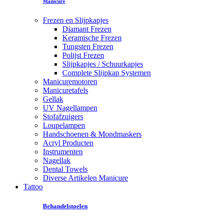
Manicure
Frezen en Slijpkapjes
Diamant Frezen
Keramische Frezen
Tungsten Frezen
Polijst Frezen
Slijpkapjes / Schuurkapjes
Complete Slijpkap Systemen
Manicuremotoren
Manicuretafels
Gellak
UV Nagellampen
Stofafzuigers
Loupelampen
Handschoenen & Mondmaskers
Acryl Producten
Instrumenten
Nagellak
Dental Towels
Diverse Artikelen Manicure
Tattoo
Behandelstoelen