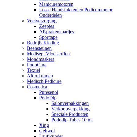
Manicuremotoren
Losse Handstukken en Pedicuremotor
Onderdelen
Voetverzorging
Zeepjes
Afsprakenkaartjes
Sporttape
Bedrijfs Kleding
Beensteunen
Medisept Vloeistoffen
Mondmaskers
PodoCura
Textiel
Afdrukramen
Medisch Pedicure
Cosmetica
Puresenol
PodoDip
Salonverpakkingen
Verkoopverpakking
Speciale Producten
Pododip Tubes 10 ml
Xing
Gehwol
Laufwunder