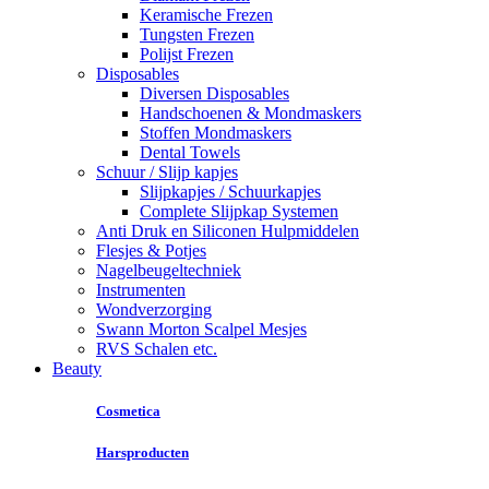
Keramische Frezen
Tungsten Frezen
Polijst Frezen
Disposables
Diversen Disposables
Handschoenen & Mondmaskers
Stoffen Mondmaskers
Dental Towels
Schuur / Slijp kapjes
Slijpkapjes / Schuurkapjes
Complete Slijpkap Systemen
Anti Druk en Siliconen Hulpmiddelen
Flesjes & Potjes
Nagelbeugeltechniek
Instrumenten
Wondverzorging
Swann Morton Scalpel Mesjes
RVS Schalen etc.
Beauty
Cosmetica
Harsproducten