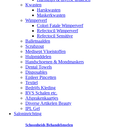
Kwasten
Harskwasten
Maskerkwasten
Wimperverf
Colori Fatale Wimperverf
Refectocil Wimperverf
Refectocil Sensitive
Balletnaalden
Scrubzout
Medisept Vloeistoffen
Hulpmiddelen
Handschoenen & Mondmaskers
Dental Towels
Disposables
Epileer Pincetten
Textiel
Bedrijfs Kleding
RVS Schalen etc.
Afsprakenkaartjes
Diverse Artikelen Beauty
IPL Gel
Saloninrichting
Schoonheids Behandelstoelen