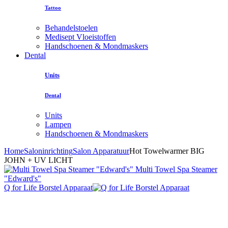
Tattoo
Behandelstoelen
Medisept Vloeistoffen
Handschoenen & Mondmaskers
Dental
Units
Dental
Units
Lampen
Handschoenen & Mondmaskers
Home
Saloninrichting
Salon Apparatuur
Hot Towelwarmer BIG
JOHN + UV LICHT
Multi Towel Spa Steamer
"Edward's"
Q for Life Borstel Apparaat