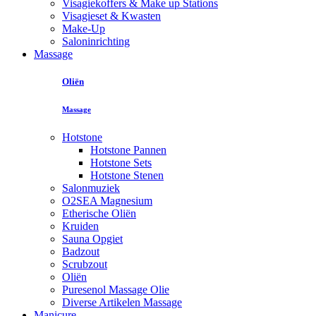
Visagiekoffers & Make up Stations
Visagieset & Kwasten
Make-Up
Saloninrichting
Massage
Oliën
Massage
Hotstone
Hotstone Pannen
Hotstone Sets
Hotstone Stenen
Salonmuziek
O2SEA Magnesium
Etherische Oliën
Kruiden
Sauna Opgiet
Badzout
Scrubzout
Oliën
Puresenol Massage Olie
Diverse Artikelen Massage
Manicure