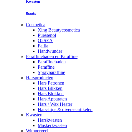
Kwasten
Beauty
Cosmetica
Xing Beautycosmetica
Puresenol
O2SEA
Faifia
Handwunder
Paraffinebaden en Paraffine
Paraffinebaden
Paraffine
Sprayparaffine
Harsproducten
Hars Patronen
Hars Blikken
Hars Blokken
Hars Apparaten
Hars / Wax Heater
Harsstrips & diverse artikelen
Kwasten
Harskwasten
Maskerkwasten
Wimperverf