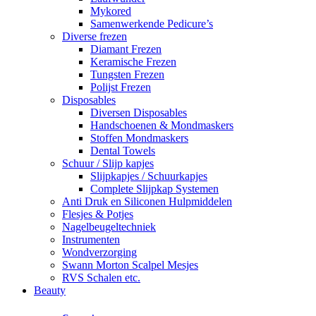
Mykored
Samenwerkende Pedicure’s
Diverse frezen
Diamant Frezen
Keramische Frezen
Tungsten Frezen
Polijst Frezen
Disposables
Diversen Disposables
Handschoenen & Mondmaskers
Stoffen Mondmaskers
Dental Towels
Schuur / Slijp kapjes
Slijpkapjes / Schuurkapjes
Complete Slijpkap Systemen
Anti Druk en Siliconen Hulpmiddelen
Flesjes & Potjes
Nagelbeugeltechniek
Instrumenten
Wondverzorging
Swann Morton Scalpel Mesjes
RVS Schalen etc.
Beauty