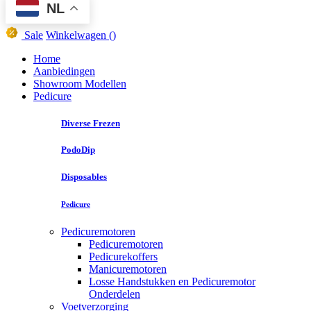
NL
Sale
Winkelwagen
()
Home
Aanbiedingen
Showroom Modellen
Pedicure
Diverse Frezen
PodoDip
Disposables
Pedicure
Pedicuremotoren
Pedicuremotoren
Pedicurekoffers
Manicuremotoren
Losse Handstukken en Pedicuremotor
Onderdelen
Voetverzorging