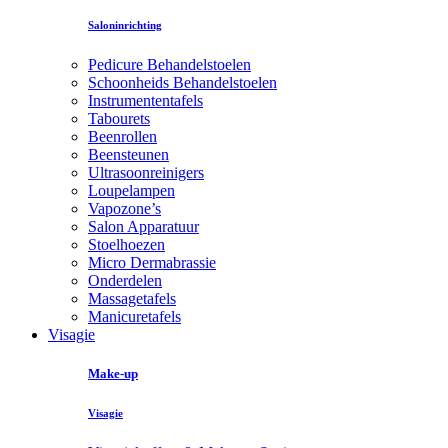
Saloninrichting
Pedicure Behandelstoelen
Schoonheids Behandelstoelen
Instrumententafels
Tabourets
Beenrollen
Beensteunen
Ultrasoonreinigers
Loupelampen
Vapozone’s
Salon Apparatuur
Stoelhoezen
Micro Dermabrassie
Onderdelen
Massagetafels
Manicuretafels
Visagie
Make-up
Visagie