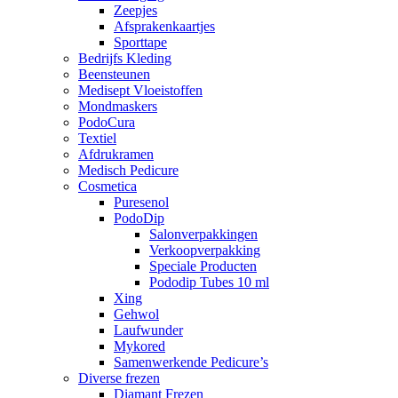
Zeepjes
Afsprakenkaartjes
Sporttape
Bedrijfs Kleding
Beensteunen
Medisept Vloeistoffen
Mondmaskers
PodoCura
Textiel
Afdrukramen
Medisch Pedicure
Cosmetica
Puresenol
PodoDip
Salonverpakkingen
Verkoopverpakking
Speciale Producten
Pododip Tubes 10 ml
Xing
Gehwol
Laufwunder
Mykored
Samenwerkende Pedicure’s
Diverse frezen
Diamant Frezen