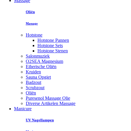
Massage
Oliën
Massage
Hotstone
Hotstone Pannen
Hotstone Sets
Hotstone Stenen
Salonmuziek
O2SEA Magnesium
Etherische Oliën
Kruiden
Sauna Opgiet
Badzout
Scrubzout
Oliën
Puresenol Massage Olie
Diverse Artikelen Massage
Manicure
UV Nagellampen