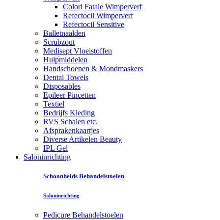
Colori Fatale Wimperverf
Refectocil Wimperverf
Refectocil Sensitive
Balletnaalden
Scrubzout
Medisept Vloeistoffen
Hulpmiddelen
Handschoenen & Mondmaskers
Dental Towels
Disposables
Epileer Pincetten
Textiel
Bedrijfs Kleding
RVS Schalen etc.
Afsprakenkaartjes
Diverse Artikelen Beauty
IPL Gel
Saloninrichting
Schoonheids Behandelstoelen
Saloninrichting
Pedicure Behandelstoelen