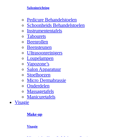
Saloninrichting
Pedicure Behandelstoelen
Schoonheids Behandelstoelen
Instrumententafels
Tabourets
Beenrollen
Beensteunen
Ultrasoonreinigers
Loupelampen
Vapozone’s
Salon Apparatuur
Stoelhoezen
Micro Dermabrassie
Onderdelen
Massagetafels
Manicuretafels
Visagie
Make-up
Visagie