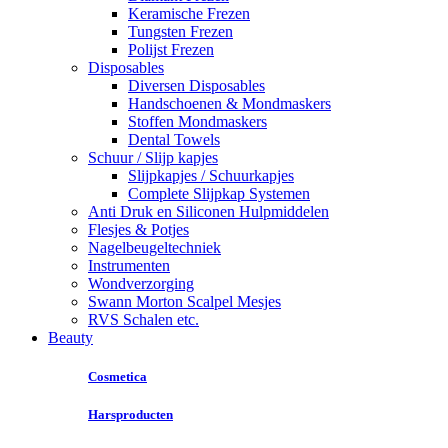
Keramische Frezen
Tungsten Frezen
Polijst Frezen
Disposables
Diversen Disposables
Handschoenen & Mondmaskers
Stoffen Mondmaskers
Dental Towels
Schuur / Slijp kapjes
Slijpkapjes / Schuurkapjes
Complete Slijpkap Systemen
Anti Druk en Siliconen Hulpmiddelen
Flesjes & Potjes
Nagelbeugeltechniek
Instrumenten
Wondverzorging
Swann Morton Scalpel Mesjes
RVS Schalen etc.
Beauty
Cosmetica
Harsproducten