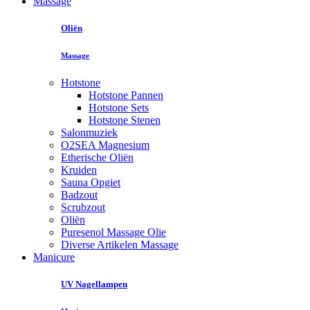
Massage
Oliën
Massage
Hotstone
Hotstone Pannen
Hotstone Sets
Hotstone Stenen
Salonmuziek
O2SEA Magnesium
Etherische Oliën
Kruiden
Sauna Opgiet
Badzout
Scrubzout
Oliën
Puresenol Massage Olie
Diverse Artikelen Massage
Manicure
UV Nagellampen