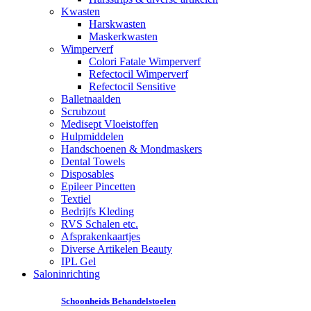
Kwasten
Harskwasten
Maskerkwasten
Wimperverf
Colori Fatale Wimperverf
Refectocil Wimperverf
Refectocil Sensitive
Balletnaalden
Scrubzout
Medisept Vloeistoffen
Hulpmiddelen
Handschoenen & Mondmaskers
Dental Towels
Disposables
Epileer Pincetten
Textiel
Bedrijfs Kleding
RVS Schalen etc.
Afsprakenkaartjes
Diverse Artikelen Beauty
IPL Gel
Saloninrichting
Schoonheids Behandelstoelen