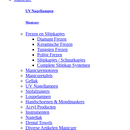
UV Nagellampen
Manicure
Frezen en Slijpkapjes
Diamant Frezen
Keramische Frezen
Tungsten Frezen
Polijst Frezen
Slijpkapjes / Schuurkapjes
Complete Slijpkap Systemen
Manicuremotoren
Manicuretafels
Gellak
UV Nagellampen
Stofafzuigers
Loupelampen
Handschoenen & Mondmaskers
Acryl Producten
Instrumenten
Nagellak
Dental Towels
Diverse Artikelen Manicure