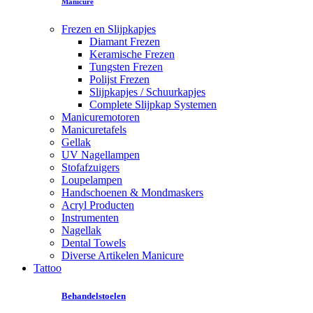
Manicure
Frezen en Slijpkapjes
Diamant Frezen
Keramische Frezen
Tungsten Frezen
Polijst Frezen
Slijpkapjes / Schuurkapjes
Complete Slijpkap Systemen
Manicuremotoren
Manicuretafels
Gellak
UV Nagellampen
Stofafzuigers
Loupelampen
Handschoenen & Mondmaskers
Acryl Producten
Instrumenten
Nagellak
Dental Towels
Diverse Artikelen Manicure
Tattoo
Behandelstoelen