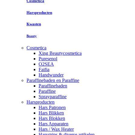
Cosmetica
Harsproducten
Kwasten
Beauty
Cosmetica
Xing Beautycosmetica
Puresenol
O2SEA
Faifia
Handwunder
Paraffinebaden en Paraffine
Paraffinebaden
Paraffine
Sprayparaffine
Harsproducten
Hars Patronen
Hars Blikken
Hars Blokken
Hars Apparaten
Hars / Wax Heater
Harsstrips & diverse artikelen