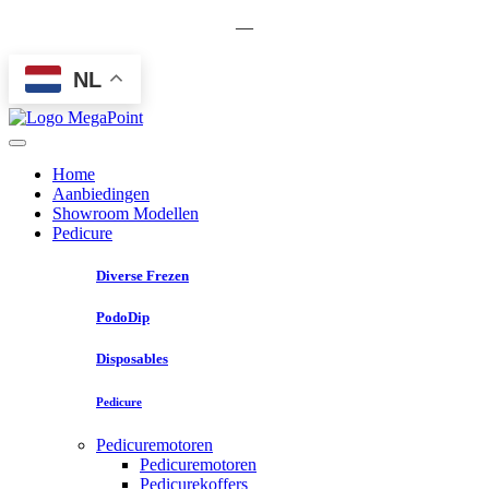
—
NL
Home
Aanbiedingen
Showroom Modellen
Pedicure
Diverse Frezen
PodoDip
Disposables
Pedicure
Pedicuremotoren
Pedicuremotoren
Pedicurekoffers