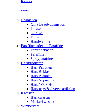
Kwasten
Beauty
Cosmetica
Xing Beautycosmetica
Puresenol
O2SEA
Faifia
Handwunder
Paraffinebaden en Paraffine
Paraffinebaden
Paraffine
Sprayparaffine
Harsproducten
Hars Patronen
Hars Blikken
Hars Blokken
Hars Apparaten
Hars / Wax Heater
Harsstrips & diverse artikelen
Kwasten
Harskwasten
Maskerkwasten
Wimperverf