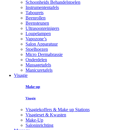
Schoonheids Behandelstoelen
Instrumententafels
Tabourets
Beenrollen
Beensteunen
Ultrasoonreinigers
Loupelampen
Vapozone’s
Salon Apparatuur
Stoelhoezen
Micro Dermabrassie
Onderdelen
Massagetafels
Manicuretafels
Visagie
Make-up
Visagie
Visagiekoffers & Make up Stations
Visagieset & Kwasten
Make-Up
Saloninrichting