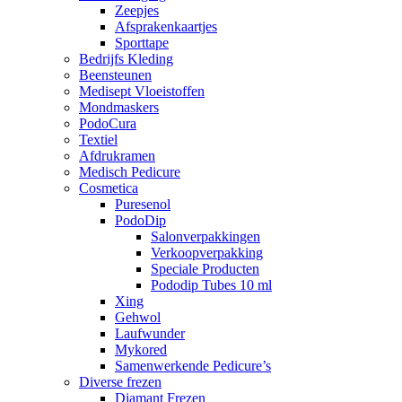
Zeepjes
Afsprakenkaartjes
Sporttape
Bedrijfs Kleding
Beensteunen
Medisept Vloeistoffen
Mondmaskers
PodoCura
Textiel
Afdrukramen
Medisch Pedicure
Cosmetica
Puresenol
PodoDip
Salonverpakkingen
Verkoopverpakking
Speciale Producten
Pododip Tubes 10 ml
Xing
Gehwol
Laufwunder
Mykored
Samenwerkende Pedicure’s
Diverse frezen
Diamant Frezen