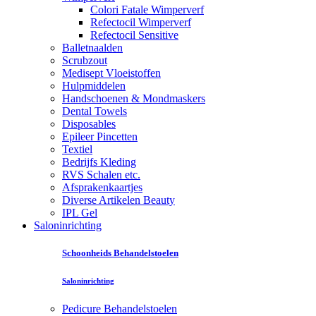
Colori Fatale Wimperverf
Refectocil Wimperverf
Refectocil Sensitive
Balletnaalden
Scrubzout
Medisept Vloeistoffen
Hulpmiddelen
Handschoenen & Mondmaskers
Dental Towels
Disposables
Epileer Pincetten
Textiel
Bedrijfs Kleding
RVS Schalen etc.
Afsprakenkaartjes
Diverse Artikelen Beauty
IPL Gel
Saloninrichting
Schoonheids Behandelstoelen
Saloninrichting
Pedicure Behandelstoelen