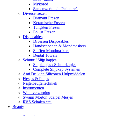
Mykored
Samenwerkende Pedicure’s
Diverse frezen
Diamant Frezen
Keramische Frezen
Tungsten Frezen
Polijst Frezen
Disposables
Diversen Disposables
Handschoenen & Mondmaskers
Stoffen Mondmaskers
Dental Towels
Schuur / Slijp kapjes
Slijpkapjes / Schuurkapjes
Complete Slijpkap Systemen
Anti Druk en Siliconen Hulpmiddelen
Flesjes & Potjes
Nagelbeugeltechniek
Instrumenten
Wondverzorging
Swann Morton Scalpel Mesjes
RVS Schalen etc.
Beauty