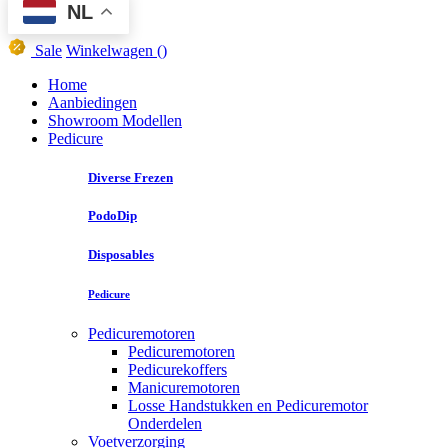
NL
Sale
Winkelwagen
()
Home
Aanbiedingen
Showroom Modellen
Pedicure
Diverse Frezen
PodoDip
Disposables
Pedicure
Pedicuremotoren
Pedicuremotoren
Pedicurekoffers
Manicuremotoren
Losse Handstukken en Pedicuremotor
Onderdelen
Voetverzorging