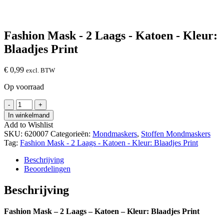
Fashion Mask - 2 Laags - Katoen - Kleur:
Blaadjes Print
€
0,99
excl. BTW
Op voorraad
Fashion
-
+
Mask
In winkelmand
-
Add to Wishlist
2
SKU:
620007
Categorieën:
Mondmaskers
,
Stoffen Mondmaskers
Laags
Tag:
Fashion Mask - 2 Laags - Katoen - Kleur: Blaadjes Print
-
Katoen
Beschrijving
-
Beoordelingen
Kleur:
Blaadjes
Beschrijving
Print
hoeveelheid
Fashion Mask – 2 Laags – Katoen – Kleur: Blaadjes Print