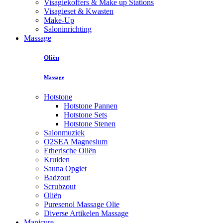
Visagiekoffers & Make up Stations
Visagieset & Kwasten
Make-Up
Saloninrichting
Massage
Oliën
Massage
Hotstone
Hotstone Pannen
Hotstone Sets
Hotstone Stenen
Salonmuziek
O2SEA Magnesium
Etherische Oliën
Kruiden
Sauna Opgiet
Badzout
Scrubzout
Oliën
Puresenol Massage Olie
Diverse Artikelen Massage
Manicure