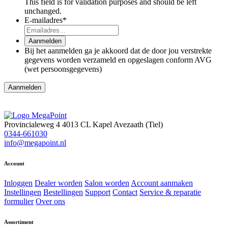
This field is for validation purposes and should be left
unchanged.
E-mailadres
*
Aanmelden
Bij het aanmelden ga je akkoord dat de door jou verstrekte
gegevens worden verzameld en opgeslagen conform AVG
(wet persoonsgegevens)
Aanmelden
Provincialeweg 4
4013 CL Kapel Avezaath (Tiel)
0344-661030
info@megapoint.nl
Account
Inloggen
Dealer worden
Salon worden
Account aanmaken
Instellingen
Bestellingen
Support
Contact
Service & reparatie
formulier
Over ons
Assortiment