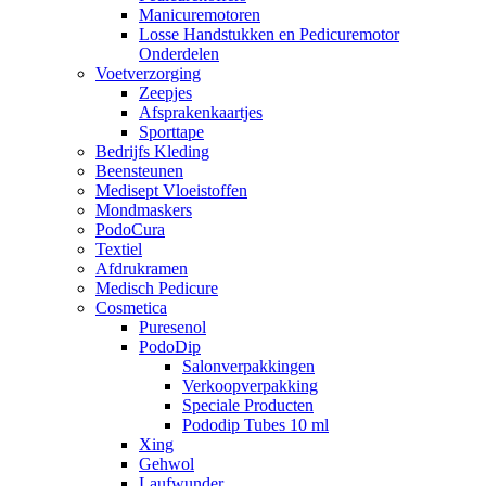
Manicuremotoren
Losse Handstukken en Pedicuremotor
Onderdelen
Voetverzorging
Zeepjes
Afsprakenkaartjes
Sporttape
Bedrijfs Kleding
Beensteunen
Medisept Vloeistoffen
Mondmaskers
PodoCura
Textiel
Afdrukramen
Medisch Pedicure
Cosmetica
Puresenol
PodoDip
Salonverpakkingen
Verkoopverpakking
Speciale Producten
Pododip Tubes 10 ml
Xing
Gehwol
Laufwunder