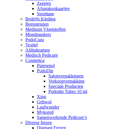
Zeepjes
Afsprakenkaartjes
Sporttape
Bedrijfs Kleding
Beensteunen
Medisept Vloeistoffen
Mondmaskers
PodoCura
Textiel
Afdrukramen
Medisch Pedicure
Cosmetica
Puresenol
PodoDip
Salonverpakkingen
Verkoopverpakking
Speciale Producten
Pododip Tubes 10 ml
Xing
Gehwol
Laufwunder
Mykored
Samenwerkende Pedicure’s
Diverse frezen
Diamant Frezen