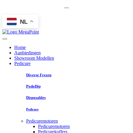
—
NL
Home
Aanbiedingen
Showroom Modellen
Pedicure
Diverse Frezen
PodoDip
Disposables
Pedicure
Pedicuremotoren
Pedicuremotoren
Pedicurekoffers