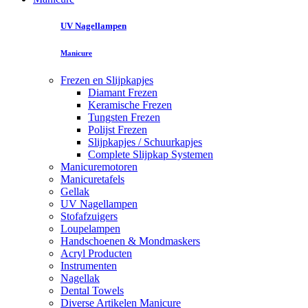
UV Nagellampen
Manicure
Frezen en Slijpkapjes
Diamant Frezen
Keramische Frezen
Tungsten Frezen
Polijst Frezen
Slijpkapjes / Schuurkapjes
Complete Slijpkap Systemen
Manicuremotoren
Manicuretafels
Gellak
UV Nagellampen
Stofafzuigers
Loupelampen
Handschoenen & Mondmaskers
Acryl Producten
Instrumenten
Nagellak
Dental Towels
Diverse Artikelen Manicure