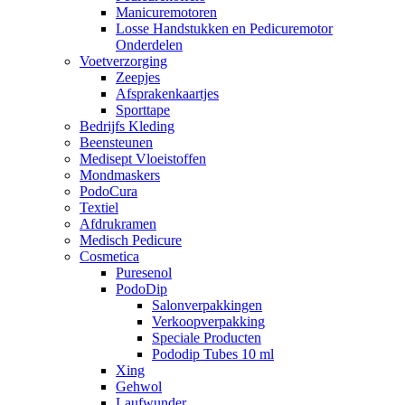
Manicuremotoren
Losse Handstukken en Pedicuremotor
Onderdelen
Voetverzorging
Zeepjes
Afsprakenkaartjes
Sporttape
Bedrijfs Kleding
Beensteunen
Medisept Vloeistoffen
Mondmaskers
PodoCura
Textiel
Afdrukramen
Medisch Pedicure
Cosmetica
Puresenol
PodoDip
Salonverpakkingen
Verkoopverpakking
Speciale Producten
Pododip Tubes 10 ml
Xing
Gehwol
Laufwunder