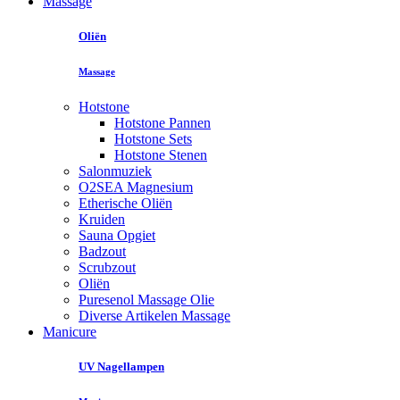
Massage
Oliën
Massage
Hotstone
Hotstone Pannen
Hotstone Sets
Hotstone Stenen
Salonmuziek
O2SEA Magnesium
Etherische Oliën
Kruiden
Sauna Opgiet
Badzout
Scrubzout
Oliën
Puresenol Massage Olie
Diverse Artikelen Massage
Manicure
UV Nagellampen