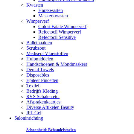
Kwasten
Harskwasten
Maskerkwasten
Wimperverf
Colori Fatale Wimperverf
Refectocil Wimperverf
Refectocil Sensitive
Balletnaalden
Scrubzout
Medisept Vloeistoffen
Hulpmiddelen
Handschoenen & Mondmaskers
Dental Towels
Disposables
Epileer Pincetten
Textiel
Bedrijfs Kleding
RVS Schalen etc.
Afsprakenkaartjes
Diverse Artikelen Beauty
IPL Gel
Saloninrichting
Schoonheids Behandelstoelen