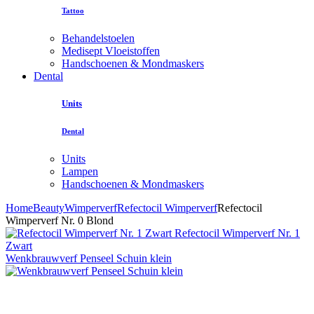
Tattoo
Behandelstoelen
Medisept Vloeistoffen
Handschoenen & Mondmaskers
Dental
Units
Dental
Units
Lampen
Handschoenen & Mondmaskers
Home
Beauty
Wimperverf
Refectocil Wimperverf
Refectocil
Wimperverf Nr. 0 Blond
Refectocil Wimperverf Nr. 1
Zwart
Wenkbrauwverf Penseel Schuin klein