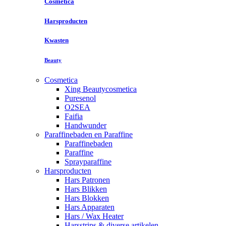
Cosmetica
Harsproducten
Kwasten
Beauty
Cosmetica
Xing Beautycosmetica
Puresenol
O2SEA
Faifia
Handwunder
Paraffinebaden en Paraffine
Paraffinebaden
Paraffine
Sprayparaffine
Harsproducten
Hars Patronen
Hars Blikken
Hars Blokken
Hars Apparaten
Hars / Wax Heater
Harsstrips & diverse artikelen