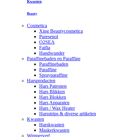
Kwasten
Beauty
Cosmetica
Xing Beautycosmetica
Puresenol
O2SEA
Faifia
Handwunder
Paraffinebaden en Paraffine
Paraffinebaden
Paraffine
Sprayparaffine
Harsproducten
Hars Patronen
Hars Blikken
Hars Blokken
Hars Apparaten
Hars / Wax Heater
Harsstrips & diverse artikelen
Kwasten
Harskwasten
Maskerkwasten
Wimperverf