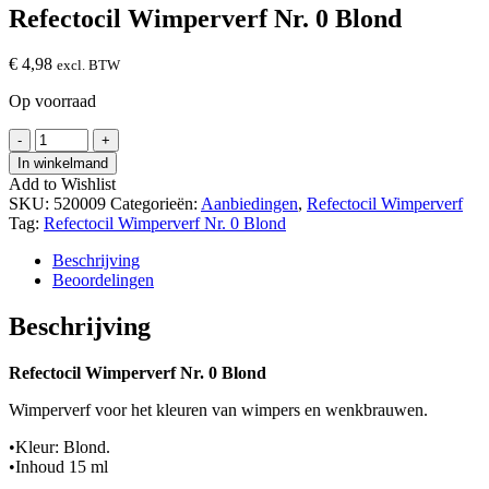
Refectocil Wimperverf Nr. 0 Blond
€
4,98
excl. BTW
Op voorraad
Refectocil
-
+
Wimperverf
In winkelmand
Nr.
Add to Wishlist
0
SKU:
520009
Categorieën:
Aanbiedingen
,
Refectocil Wimperverf
Blond
Tag:
Refectocil Wimperverf Nr. 0 Blond
hoeveelheid
Beschrijving
Beoordelingen
Beschrijving
Refectocil Wimperverf Nr. 0 Blond
Wimperverf voor het kleuren van wimpers en wenkbrauwen.
•Kleur: Blond.
•Inhoud 15 ml