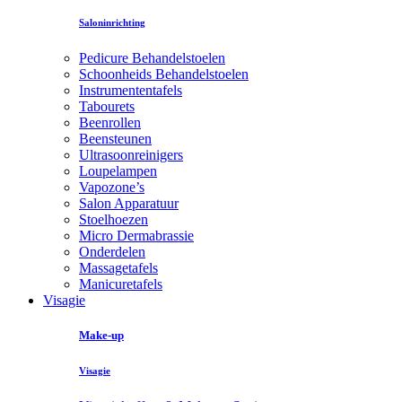
Saloninrichting
Pedicure Behandelstoelen
Schoonheids Behandelstoelen
Instrumententafels
Tabourets
Beenrollen
Beensteunen
Ultrasoonreinigers
Loupelampen
Vapozone’s
Salon Apparatuur
Stoelhoezen
Micro Dermabrassie
Onderdelen
Massagetafels
Manicuretafels
Visagie
Make-up
Visagie