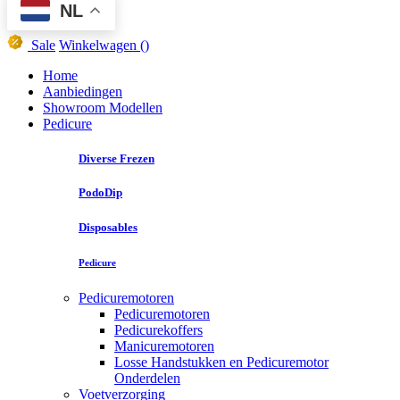
NL
Sale
Winkelwagen
()
Home
Aanbiedingen
Showroom Modellen
Pedicure
Diverse Frezen
PodoDip
Disposables
Pedicure
Pedicuremotoren
Pedicuremotoren
Pedicurekoffers
Manicuremotoren
Losse Handstukken en Pedicuremotor
Onderdelen
Voetverzorging