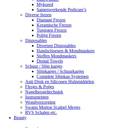
Mykored
Samenwerkende Pedicure’s
Diverse frezen
Diamant Frezen
Keramische Frezen
Tungsten Frezen
Polijst Frezen
Disposables
Diversen Disposables
Handschoenen & Mondmaskers
Stoffen Mondmaskers
Dental Towels
Schuur / Slijp kapjes
Slijpkapjes / Schuurkapjes
Complete Slijpkap Systemen
Anti Druk en Siliconen Hulpmiddelen
Flesjes & Potjes
Nagelbeugeltechniek
Instrumenten
Wondverzorging
Swann Morton Scalpel Mesjes
RVS Schalen etc.
Beauty