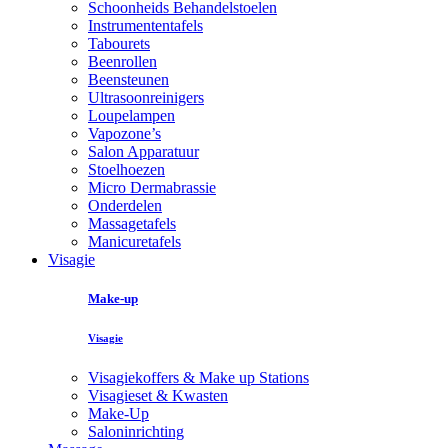
Schoonheids Behandelstoelen
Instrumententafels
Tabourets
Beenrollen
Beensteunen
Ultrasoonreinigers
Loupelampen
Vapozone’s
Salon Apparatuur
Stoelhoezen
Micro Dermabrassie
Onderdelen
Massagetafels
Manicuretafels
Visagie
Make-up
Visagie
Visagiekoffers & Make up Stations
Visagieset & Kwasten
Make-Up
Saloninrichting