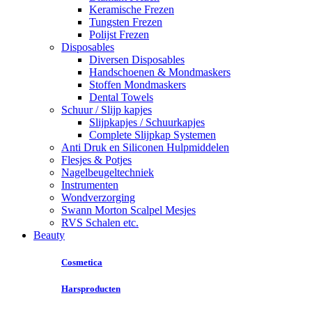
Keramische Frezen
Tungsten Frezen
Polijst Frezen
Disposables
Diversen Disposables
Handschoenen & Mondmaskers
Stoffen Mondmaskers
Dental Towels
Schuur / Slijp kapjes
Slijpkapjes / Schuurkapjes
Complete Slijpkap Systemen
Anti Druk en Siliconen Hulpmiddelen
Flesjes & Potjes
Nagelbeugeltechniek
Instrumenten
Wondverzorging
Swann Morton Scalpel Mesjes
RVS Schalen etc.
Beauty
Cosmetica
Harsproducten