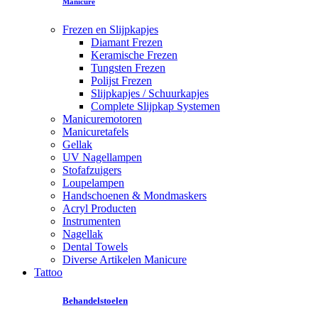
Manicure
Frezen en Slijpkapjes
Diamant Frezen
Keramische Frezen
Tungsten Frezen
Polijst Frezen
Slijpkapjes / Schuurkapjes
Complete Slijpkap Systemen
Manicuremotoren
Manicuretafels
Gellak
UV Nagellampen
Stofafzuigers
Loupelampen
Handschoenen & Mondmaskers
Acryl Producten
Instrumenten
Nagellak
Dental Towels
Diverse Artikelen Manicure
Tattoo
Behandelstoelen