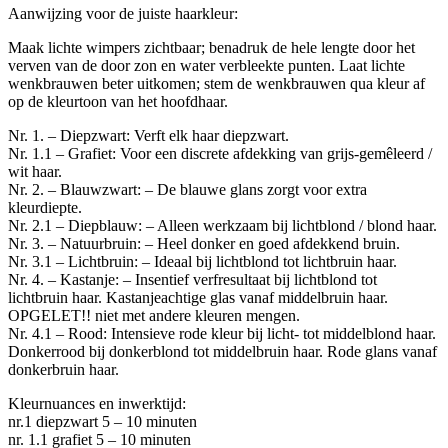
Aanwijzing voor de juiste haarkleur:
Maak lichte wimpers zichtbaar; benadruk de hele lengte door het
verven van de door zon en water verbleekte punten. Laat lichte
wenkbrauwen beter uitkomen; stem de wenkbrauwen qua kleur af
op de kleurtoon van het hoofdhaar.
Nr. 1. – Diepzwart: Verft elk haar diepzwart.
Nr. 1.1 – Grafiet: Voor een discrete afdekking van grijs-gemêleerd /
wit haar.
Nr. 2. – Blauwzwart: – De blauwe glans zorgt voor extra
kleurdiepte.
Nr. 2.1 – Diepblauw: – Alleen werkzaam bij lichtblond / blond haar.
Nr. 3. – Natuurbruin: – Heel donker en goed afdekkend bruin.
Nr. 3.1 – Lichtbruin: – Ideaal bij lichtblond tot lichtbruin haar.
Nr. 4. – Kastanje: – Insentief verfresultaat bij lichtblond tot
lichtbruin haar. Kastanjeachtige glas vanaf middelbruin haar.
OPGELET!! niet met andere kleuren mengen.
Nr. 4.1 – Rood: Intensieve rode kleur bij licht- tot middelblond haar.
Donkerrood bij donkerblond tot middelbruin haar. Rode glans vanaf
donkerbruin haar.
Kleurnuances en inwerktijd:
nr.1 diepzwart 5 – 10 minuten
nr. 1.1 grafiet 5 – 10 minuten