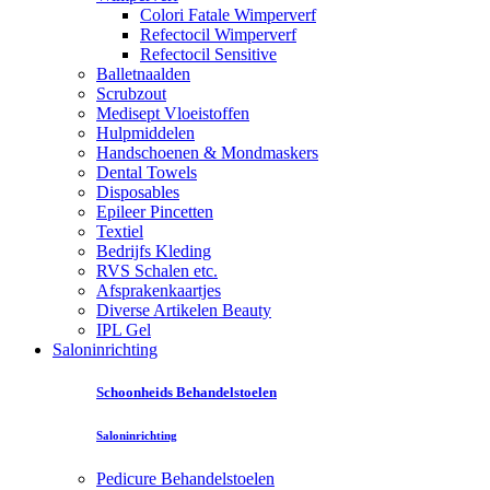
Colori Fatale Wimperverf
Refectocil Wimperverf
Refectocil Sensitive
Balletnaalden
Scrubzout
Medisept Vloeistoffen
Hulpmiddelen
Handschoenen & Mondmaskers
Dental Towels
Disposables
Epileer Pincetten
Textiel
Bedrijfs Kleding
RVS Schalen etc.
Afsprakenkaartjes
Diverse Artikelen Beauty
IPL Gel
Saloninrichting
Schoonheids Behandelstoelen
Saloninrichting
Pedicure Behandelstoelen