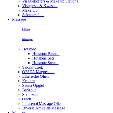
Visagiekoffers & Make up Stations
Visagieset & Kwasten
Make-Up
Saloninrichting
Massage
Oliën
Massage
Hotstone
Hotstone Pannen
Hotstone Sets
Hotstone Stenen
Salonmuziek
O2SEA Magnesium
Etherische Oliën
Kruiden
Sauna Opgiet
Badzout
Scrubzout
Oliën
Puresenol Massage Olie
Diverse Artikelen Massage
Manicure