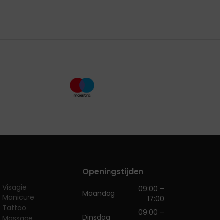
Openingstijden
Visagie
09:00 –
Maandag
Manicure
17:00
Tattoo
09:00 –
Dinsdag
Massage