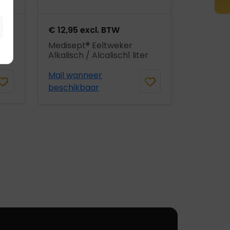
€
12,95
excl. BTW
Medisept® Eeltweker
Alkalisch / Alcalisch1 liter
Mail wanneer
beschikbaar