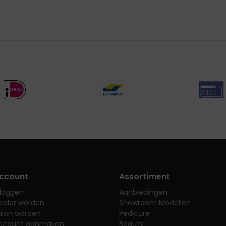
ccount
Assortiment
nloggen
Aanbiedingen
ealer worden
Showroom Modellen
alon worden
Pedicure
ccount aanmaken
Beauty