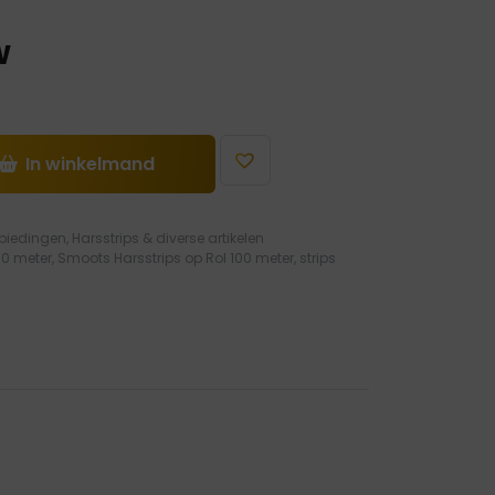
W
In winkelmand
biedingen
,
Harsstrips & diverse artikelen
00 meter
,
Smoots Harsstrips op Rol 100 meter
,
strips