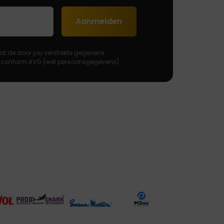
Aanmelden
at de door jou verstrekte gegevens
 conform AVG (wet persoonsgegevens)