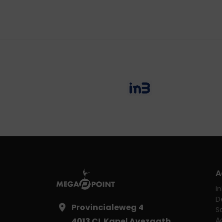
A
I
D
Provincialeweg 4
S
A
4013 CL Kapel Avezaath