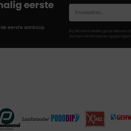
alig eerste
E-
mailadres
j de eerste aankoop.
Bij het aanmelden ga je akkoord d
worden verzameld en opgeslagen