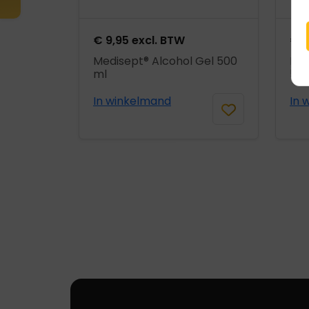
€
9,95
excl. BTW
€
5
Medisept® Alcohol Gel 500
Med
ml
5 l
In winkelmand
In 