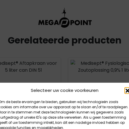
Gerelateerde producten
uct openen
Product openen
Selecteer uw cooke voorkeuren
Om de beste ervaringen te bieden, gebruiken wij technologieën zoals
cookies om informatie over uw apparaat op te slaan en/of te raadplegen.
Door in te stemmen met deze technologieën kunnen wij gegevens zoals
surfgedrag of unieke ID's op deze site verwerken. Als u geen toestemming
geeft of uw toestemming intrekt, kan dit een nadelige invloed hebben op
bepaalde functies en mogelijkheden.