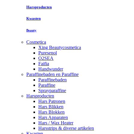
Harsproducten
Kwasten
Beauty
Cosmetica
Xing Beautycosmetica
Puresenol
O2SEA
Faifia
Handwunder
Paraffinebaden en Paraffine
Paraffinebaden
Paraffine
Sprayparaffine
Harsproducten
Hars Patronen
Hars Blikken
Hars Blokken
Hars Apparaten
Hars / Wax Heater
Harsstrips & diverse artikelen
Kwasten