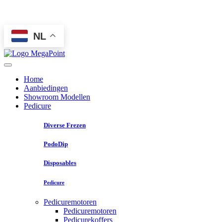
NL
Home
Aanbiedingen
Showroom Modellen
Pedicure
Diverse Frezen
PodoDip
Disposables
Pedicure
Pedicuremotoren
Pedicuremotoren
Pedicurekoffers