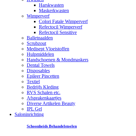
Harskwasten
Maskerkwasten
Wimperverf
Colori Fatale Wimperverf
Refectocil Wimperverf
Refectocil Sensitive
Balletnaalden
Scrubzout
Medisept Vloeistoffen
Hulpmiddelen
Handschoenen & Mondmaskers
Dental Towels
Disposables
Epileer Pincetten
Textiel
Bedrijfs Kleding
RVS Schalen etc.
Afsprakenkaartjes
Diverse Artikelen Beauty
IPL Gel
Saloninrichting
Schoonheids Behandelstoelen