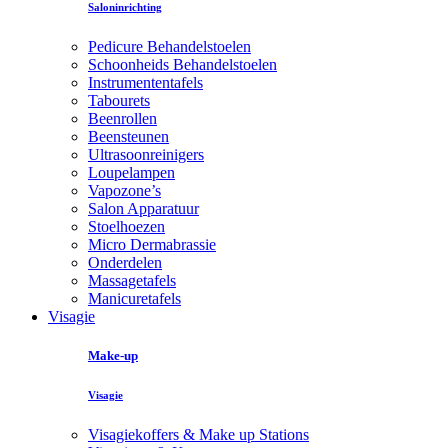
Saloninrichting
Pedicure Behandelstoelen
Schoonheids Behandelstoelen
Instrumententafels
Tabourets
Beenrollen
Beensteunen
Ultrasoonreinigers
Loupelampen
Vapozone’s
Salon Apparatuur
Stoelhoezen
Micro Dermabrassie
Onderdelen
Massagetafels
Manicuretafels
Visagie
Make-up
Visagie
Visagiekoffers & Make up Stations