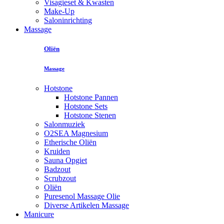
Visagieset & Kwasten
Make-Up
Saloninrichting
Massage
Oliën
Massage
Hotstone
Hotstone Pannen
Hotstone Sets
Hotstone Stenen
Salonmuziek
O2SEA Magnesium
Etherische Oliën
Kruiden
Sauna Opgiet
Badzout
Scrubzout
Oliën
Puresenol Massage Olie
Diverse Artikelen Massage
Manicure