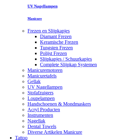
UV Nagellampen
Manicure
Frezen en Slijpkapjes
Diamant Frezen
Keramische Frezen
Tungsten Frezen
Polijst Frezen
Slijpkapjes / Schuurkapjes
Complete Slijpkap Systemen
Manicuremotoren
Manicuretafels
Gellak
UV Nagellampen
Stofafzuigers
Loupelampen
Handschoenen & Mondmaskers
Acryl Producten
Instrumenten
Nagellak
Dental Towels
Diverse Artikelen Manicure
Tattoo