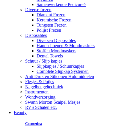
Samenwerkende Pedicure’s
Diverse frezen
Diamant Frezen
Keramische Frezen
Tungsten Frezen
Polijst Frezen
Disposables
Diversen Disposables
Handschoenen & Mondmaskers
Stoffen Mondmaskers
Dental Towels
Schuur / Slijp kapjes
Slijpkapjes / Schuurkapjes
Complete Slijpkap Systemen
Anti Druk en Siliconen Hulpmiddelen
Flesjes & Potjes
Nagelbeugeltechniek
Instrumenten
Wondverzorging
Swann Morton Scalpel Mesjes
RVS Schalen etc.
Beauty
Cosmetica