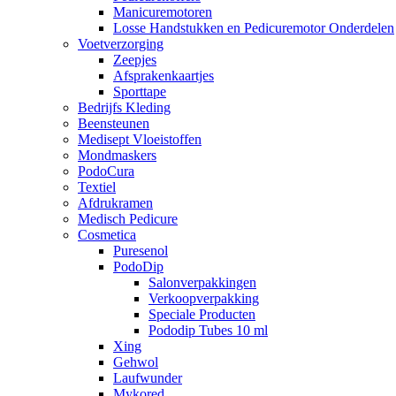
Manicuremotoren
Losse Handstukken en Pedicuremotor Onderdelen
Voetverzorging
Zeepjes
Afsprakenkaartjes
Sporttape
Bedrijfs Kleding
Beensteunen
Medisept Vloeistoffen
Mondmaskers
PodoCura
Textiel
Afdrukramen
Medisch Pedicure
Cosmetica
Puresenol
PodoDip
Salonverpakkingen
Verkoopverpakking
Speciale Producten
Pododip Tubes 10 ml
Xing
Gehwol
Laufwunder
Mykored