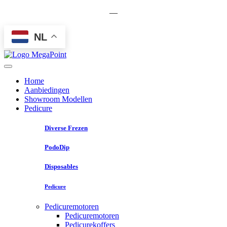
—
NL
Home
Aanbiedingen
Showroom Modellen
Pedicure
Diverse Frezen
PodoDip
Disposables
Pedicure
Pedicuremotoren
Pedicuremotoren
Pedicurekoffers