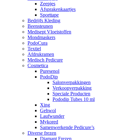
Zeepjes
Afsprakenkaartjes
Sporttape
Bedrijfs Kleding
Beensteunen
Medisept Vloeistoffen
Mondmaskers
PodoCura
Textiel
Afdrukramen
Medisch Pedicure
Cosmetica
Puresenol
PodoDip
Salonverpakkingen
Verkoopverpakking
Speciale Producten
Pododip Tubes 10 ml
Xing
Gehwol
Laufwunder
Mykored
Samenwerkende Pedicure’s
Diverse frezen
Diamant Frezen