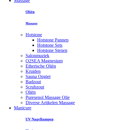
Massage
Oliën
Massage
Hotstone
Hotstone Pannen
Hotstone Sets
Hotstone Stenen
Salonmuziek
O2SEA Magnesium
Etherische Oliën
Kruiden
Sauna Opgiet
Badzout
Scrubzout
Oliën
Puresenol Massage Olie
Diverse Artikelen Massage
Manicure
UV Nagellampen