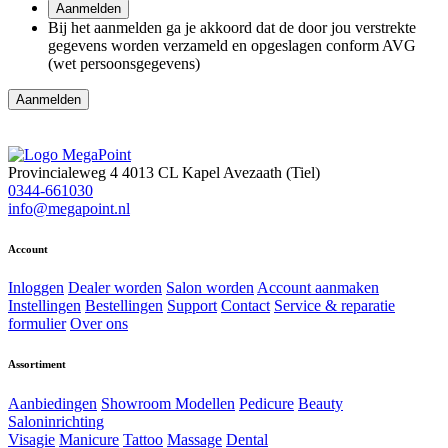
Aanmelden
Bij het aanmelden ga je akkoord dat de door jou verstrekte
gegevens worden verzameld en opgeslagen conform AVG
(wet persoonsgegevens)
Provincialeweg 4
4013 CL Kapel Avezaath (Tiel)
0344-661030
info@megapoint.nl
Account
Inloggen
Dealer worden
Salon worden
Account aanmaken
Instellingen
Bestellingen
Support
Contact
Service & reparatie
formulier
Over ons
Assortiment
Aanbiedingen
Showroom Modellen
Pedicure
Beauty
Saloninrichting
Visagie
Manicure
Tattoo
Massage
Dental