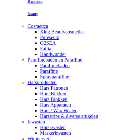
Kwasten
Beauty
Cosmetica
Xing Beautycosmetica
Puresenol
O2SEA
Faifia
Handwunder
Paraffinebaden en Paraffine
Paraffinebaden
Paraffine
Sprayparaffine
Harsproducten
Hars Patronen
Hars Blikken
Hars Blokken
Hars Apparaten
Hars / Wax Heater
Harsstrips & diverse artikelen
Kwasten
Harskwasten
Maskerkwasten
Wimperverf