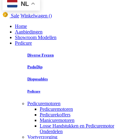
NL
Sale
Winkelwagen
()
Home
Aanbiedingen
Showroom Modellen
Pedicure
Diverse Frezen
PodoDip
Disposables
Pedicure
Pedicuremotoren
Pedicuremotoren
Pedicurekoffers
Manicuremotoren
Losse Handstukken en Pedicuremotor
Onderdelen
Voetverzorging