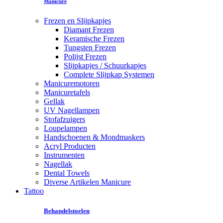
Manicure
Frezen en Slijpkapjes
Diamant Frezen
Keramische Frezen
Tungsten Frezen
Polijst Frezen
Slijpkapjes / Schuurkapjes
Complete Slijpkap Systemen
Manicuremotoren
Manicuretafels
Gellak
UV Nagellampen
Stofafzuigers
Loupelampen
Handschoenen & Mondmaskers
Acryl Producten
Instrumenten
Nagellak
Dental Towels
Diverse Artikelen Manicure
Tattoo
Behandelstoelen