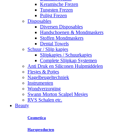
Keramische Frezen
Tungsten Frezen
Polijst Frezen
Disposables
Diversen Disposables
Handschoenen & Mondmaskers
Stoffen Mondmaskers
Dental Towels
Schuur / Slijp kapjes
Slijpkapjes / Schuurkapjes
Complete Slijpkap Systemen
Anti Druk en Siliconen Hulpmiddelen
Flesjes & Potjes
Nagelbeugeltechniek
Instrumenten
Wondverzorging
Swann Morton Scalpel Mesjes
RVS Schalen etc.
Beauty
Cosmetica
Harsproducten