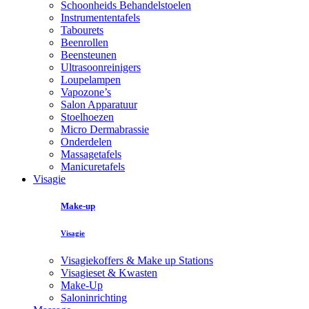
Schoonheids Behandelstoelen
Instrumententafels
Tabourets
Beenrollen
Beensteunen
Ultrasoonreinigers
Loupelampen
Vapozone’s
Salon Apparatuur
Stoelhoezen
Micro Dermabrassie
Onderdelen
Massagetafels
Manicuretafels
Visagie
Make-up
Visagie
Visagiekoffers & Make up Stations
Visagieset & Kwasten
Make-Up
Saloninrichting