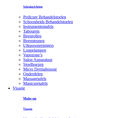
Saloninrichting
Pedicure Behandelstoelen
Schoonheids Behandelstoelen
Instrumententafels
Tabourets
Beenrollen
Beensteunen
Ultrasoonreinigers
Loupelampen
Vapozone’s
Salon Apparatuur
Stoelhoezen
Micro Dermabrassie
Onderdelen
Massagetafels
Manicuretafels
Visagie
Make-up
Visagie