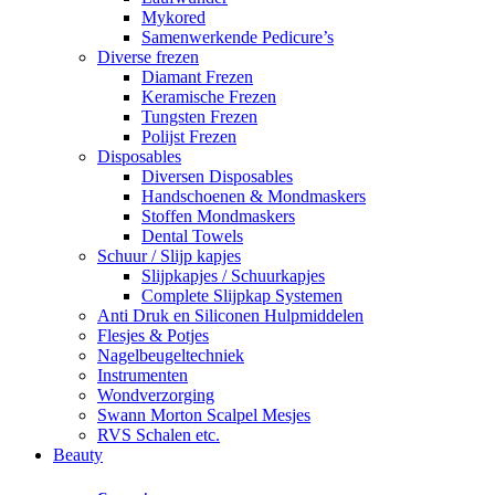
Mykored
Samenwerkende Pedicure’s
Diverse frezen
Diamant Frezen
Keramische Frezen
Tungsten Frezen
Polijst Frezen
Disposables
Diversen Disposables
Handschoenen & Mondmaskers
Stoffen Mondmaskers
Dental Towels
Schuur / Slijp kapjes
Slijpkapjes / Schuurkapjes
Complete Slijpkap Systemen
Anti Druk en Siliconen Hulpmiddelen
Flesjes & Potjes
Nagelbeugeltechniek
Instrumenten
Wondverzorging
Swann Morton Scalpel Mesjes
RVS Schalen etc.
Beauty