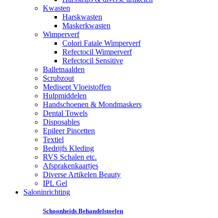
Kwasten
Harskwasten
Maskerkwasten
Wimperverf
Colori Fatale Wimperverf
Refectocil Wimperverf
Refectocil Sensitive
Balletnaalden
Scrubzout
Medisept Vloeistoffen
Hulpmiddelen
Handschoenen & Mondmaskers
Dental Towels
Disposables
Epileer Pincetten
Textiel
Bedrijfs Kleding
RVS Schalen etc.
Afsprakenkaartjes
Diverse Artikelen Beauty
IPL Gel
Saloninrichting
Schoonheids Behandelstoelen