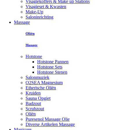
Visagiekoffers & Make up Stations
Visagieset & Kwasten
Make-Up
Saloninrichting
Massage
Oliën
Massage
Hotstone
Hotstone Pannen
Hotstone Sets
Hotstone Stenen
Salonmuziek
O2SEA Magnesium
Etherische Oliën
Kruiden
Sauna Opgiet
Badzout
Scrubzout
Oliën
Puresenol Massage Olie
Diverse Artikelen Massage
Manicure