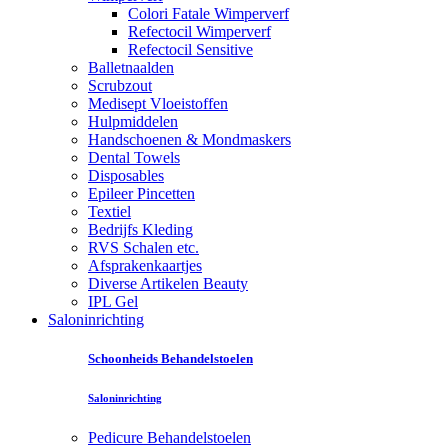
Colori Fatale Wimperverf
Refectocil Wimperverf
Refectocil Sensitive
Balletnaalden
Scrubzout
Medisept Vloeistoffen
Hulpmiddelen
Handschoenen & Mondmaskers
Dental Towels
Disposables
Epileer Pincetten
Textiel
Bedrijfs Kleding
RVS Schalen etc.
Afsprakenkaartjes
Diverse Artikelen Beauty
IPL Gel
Saloninrichting
Schoonheids Behandelstoelen
Saloninrichting
Pedicure Behandelstoelen