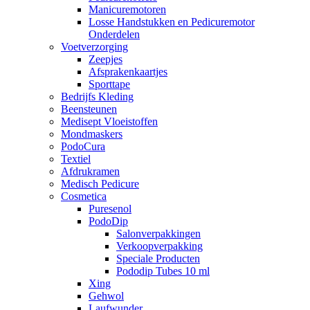
Manicuremotoren
Losse Handstukken en Pedicuremotor
Onderdelen
Voetverzorging
Zeepjes
Afsprakenkaartjes
Sporttape
Bedrijfs Kleding
Beensteunen
Medisept Vloeistoffen
Mondmaskers
PodoCura
Textiel
Afdrukramen
Medisch Pedicure
Cosmetica
Puresenol
PodoDip
Salonverpakkingen
Verkoopverpakking
Speciale Producten
Pododip Tubes 10 ml
Xing
Gehwol
Laufwunder