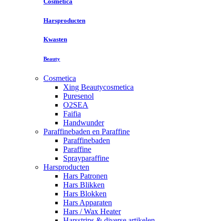
Cosmetica
Harsproducten
Kwasten
Beauty
Cosmetica
Xing Beautycosmetica
Puresenol
O2SEA
Faifia
Handwunder
Paraffinebaden en Paraffine
Paraffinebaden
Paraffine
Sprayparaffine
Harsproducten
Hars Patronen
Hars Blikken
Hars Blokken
Hars Apparaten
Hars / Wax Heater
Harsstrips & diverse artikelen