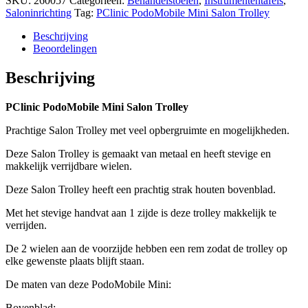
SKU:
260057
Categorieën:
Behandelstoelen
,
Instrumententafels
,
Trolley
Saloninrichting
Tag:
PClinic PodoMobile Mini Salon Trolley
hoeveelheid
Beschrijving
Beoordelingen
Beschrijving
PClinic PodoMobile Mini Salon Trolley
Prachtige Salon Trolley met veel opbergruimte en mogelijkheden.
Deze Salon Trolley is gemaakt van metaal en heeft stevige en
makkelijk verrijdbare wielen.
Deze Salon Trolley heeft een prachtig strak houten bovenblad.
Met het stevige handvat aan 1 zijde is deze trolley makkelijk te
verrijden.
De 2 wielen aan de voorzijde hebben een rem zodat de trolley op
elke gewenste plaats blijft staan.
De maten van deze PodoMobile Mini:
Bovenblad: