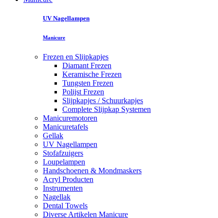
UV Nagellampen
Manicure
Frezen en Slijpkapjes
Diamant Frezen
Keramische Frezen
Tungsten Frezen
Polijst Frezen
Slijpkapjes / Schuurkapjes
Complete Slijpkap Systemen
Manicuremotoren
Manicuretafels
Gellak
UV Nagellampen
Stofafzuigers
Loupelampen
Handschoenen & Mondmaskers
Acryl Producten
Instrumenten
Nagellak
Dental Towels
Diverse Artikelen Manicure