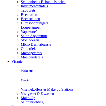
Schoonheids Behandelstoelen
Instrumententafels
Tabourets
Beenrollen
Beensteunen
Ultrasoonreinigers
Loupelampen
Vapozone’s
Salon Apparatuur
Stoelhoezen
Micro Dermabrassie
Onderdelen
Massagetafels
Manicuretafels
Visagie
Make-up
Visagie
Visagiekoffers & Make up Stations
Visagieset & Kwasten
Make-Up
Saloninrichting