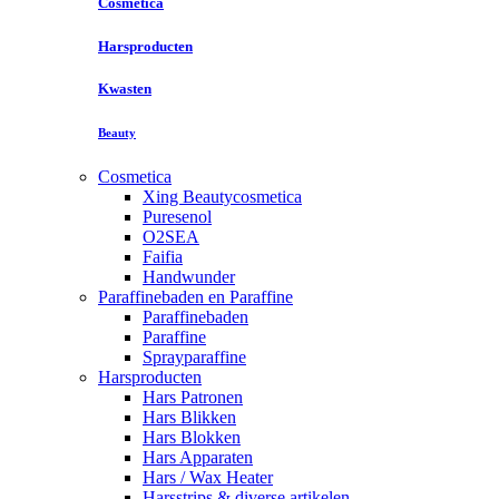
Cosmetica
Harsproducten
Kwasten
Beauty
Cosmetica
Xing Beautycosmetica
Puresenol
O2SEA
Faifia
Handwunder
Paraffinebaden en Paraffine
Paraffinebaden
Paraffine
Sprayparaffine
Harsproducten
Hars Patronen
Hars Blikken
Hars Blokken
Hars Apparaten
Hars / Wax Heater
Harsstrips & diverse artikelen