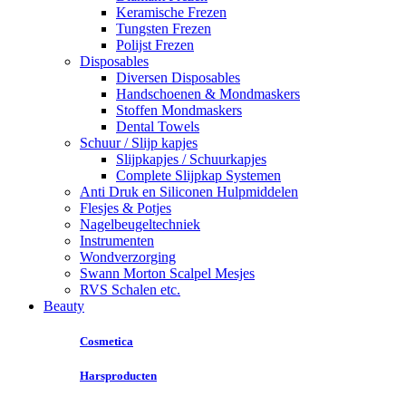
Keramische Frezen
Tungsten Frezen
Polijst Frezen
Disposables
Diversen Disposables
Handschoenen & Mondmaskers
Stoffen Mondmaskers
Dental Towels
Schuur / Slijp kapjes
Slijpkapjes / Schuurkapjes
Complete Slijpkap Systemen
Anti Druk en Siliconen Hulpmiddelen
Flesjes & Potjes
Nagelbeugeltechniek
Instrumenten
Wondverzorging
Swann Morton Scalpel Mesjes
RVS Schalen etc.
Beauty
Cosmetica
Harsproducten