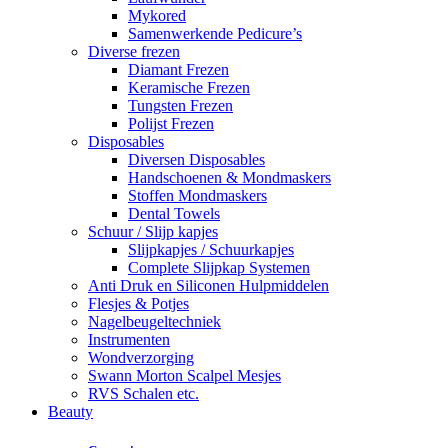
Mykored
Samenwerkende Pedicure’s
Diverse frezen
Diamant Frezen
Keramische Frezen
Tungsten Frezen
Polijst Frezen
Disposables
Diversen Disposables
Handschoenen & Mondmaskers
Stoffen Mondmaskers
Dental Towels
Schuur / Slijp kapjes
Slijpkapjes / Schuurkapjes
Complete Slijpkap Systemen
Anti Druk en Siliconen Hulpmiddelen
Flesjes & Potjes
Nagelbeugeltechniek
Instrumenten
Wondverzorging
Swann Morton Scalpel Mesjes
RVS Schalen etc.
Beauty