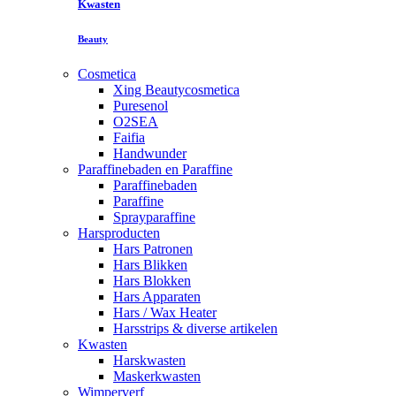
Kwasten
Beauty
Cosmetica
Xing Beautycosmetica
Puresenol
O2SEA
Faifia
Handwunder
Paraffinebaden en Paraffine
Paraffinebaden
Paraffine
Sprayparaffine
Harsproducten
Hars Patronen
Hars Blikken
Hars Blokken
Hars Apparaten
Hars / Wax Heater
Harsstrips & diverse artikelen
Kwasten
Harskwasten
Maskerkwasten
Wimperverf