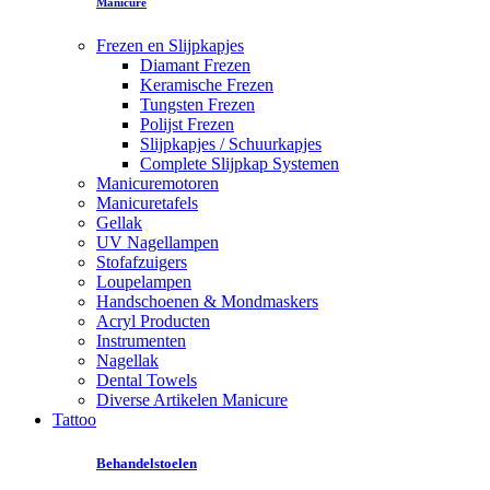
Manicure
Frezen en Slijpkapjes
Diamant Frezen
Keramische Frezen
Tungsten Frezen
Polijst Frezen
Slijpkapjes / Schuurkapjes
Complete Slijpkap Systemen
Manicuremotoren
Manicuretafels
Gellak
UV Nagellampen
Stofafzuigers
Loupelampen
Handschoenen & Mondmaskers
Acryl Producten
Instrumenten
Nagellak
Dental Towels
Diverse Artikelen Manicure
Tattoo
Behandelstoelen