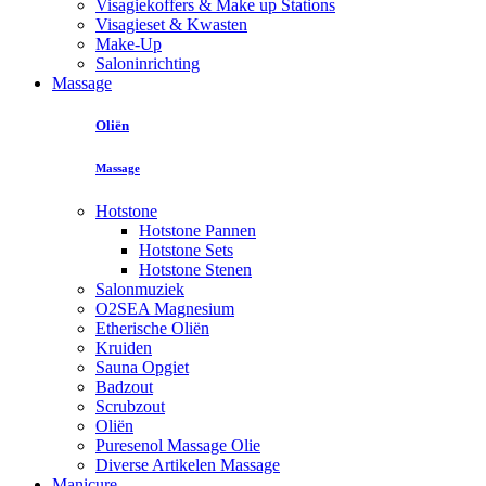
Visagiekoffers & Make up Stations
Visagieset & Kwasten
Make-Up
Saloninrichting
Massage
Oliën
Massage
Hotstone
Hotstone Pannen
Hotstone Sets
Hotstone Stenen
Salonmuziek
O2SEA Magnesium
Etherische Oliën
Kruiden
Sauna Opgiet
Badzout
Scrubzout
Oliën
Puresenol Massage Olie
Diverse Artikelen Massage
Manicure