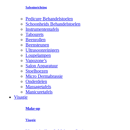
Saloninrichting
Pedicure Behandelstoelen
Schoonheids Behandelstoelen
Instrumententafels
Tabourets
Beenrollen
Beensteunen
Ultrasoonreinigers
Loupelampen
Vapozone’s
Salon Apparatuur
Stoelhoezen
Micro Dermabrassie
Onderdelen
Massagetafels
Manicuretafels
Visagie
Make-up
Visagie