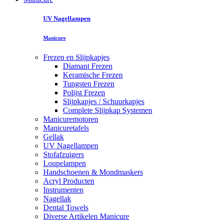
UV Nagellampen
Manicure
Frezen en Slijpkapjes
Diamant Frezen
Keramische Frezen
Tungsten Frezen
Polijst Frezen
Slijpkapjes / Schuurkapjes
Complete Slijpkap Systemen
Manicuremotoren
Manicuretafels
Gellak
UV Nagellampen
Stofafzuigers
Loupelampen
Handschoenen & Mondmaskers
Acryl Producten
Instrumenten
Nagellak
Dental Towels
Diverse Artikelen Manicure