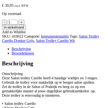
€
39,95
excl. BTW
Op voorraad
Salon
-
+
Trolley
In winkelmand
Carello
Add to Wishlist
Donker
SKU:
410022
Categorie:
Instrumententafels
Tags:
Salon Trolley
Grijs
Carello Donker Grijs
,
Salon Trolley Carello Wit
hoeveelheid
Beschrijving
Beoordelingen
Beschrijving
Omschrijving
Deze Salon trolley Carello heeft 4 handige wieltjes en 3 etages.
Gebruik de trolley voor makkelijk op te bergen salon spullen.
Zet de trolley in de Salon of Praktijk en berg zo op een
gemakkelijke manier al jouw dagelijkse gebruiksartikelen
op.
Deze trolley is eenvoudig te monteren.
• Salon trolley Carello
• Kleur: Donker Grijs