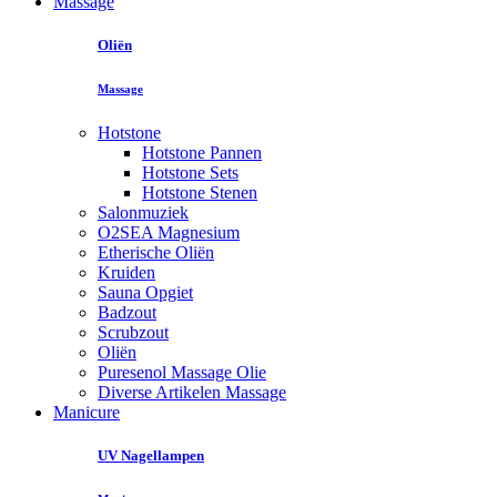
Massage
Oliën
Massage
Hotstone
Hotstone Pannen
Hotstone Sets
Hotstone Stenen
Salonmuziek
O2SEA Magnesium
Etherische Oliën
Kruiden
Sauna Opgiet
Badzout
Scrubzout
Oliën
Puresenol Massage Olie
Diverse Artikelen Massage
Manicure
UV Nagellampen