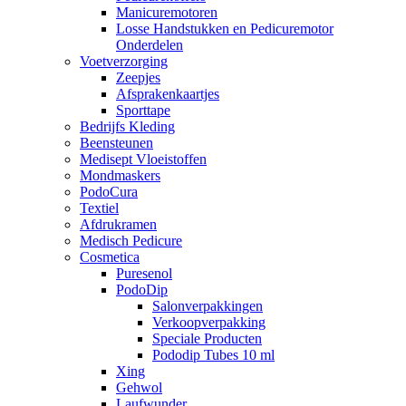
Manicuremotoren
Losse Handstukken en Pedicuremotor
Onderdelen
Voetverzorging
Zeepjes
Afsprakenkaartjes
Sporttape
Bedrijfs Kleding
Beensteunen
Medisept Vloeistoffen
Mondmaskers
PodoCura
Textiel
Afdrukramen
Medisch Pedicure
Cosmetica
Puresenol
PodoDip
Salonverpakkingen
Verkoopverpakking
Speciale Producten
Pododip Tubes 10 ml
Xing
Gehwol
Laufwunder