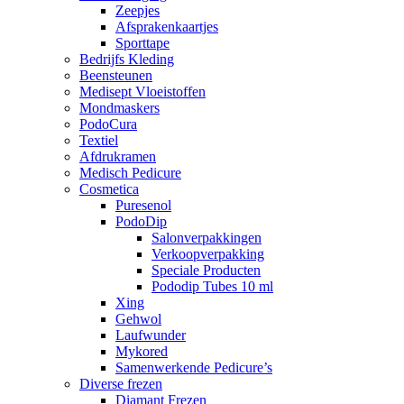
Zeepjes
Afsprakenkaartjes
Sporttape
Bedrijfs Kleding
Beensteunen
Medisept Vloeistoffen
Mondmaskers
PodoCura
Textiel
Afdrukramen
Medisch Pedicure
Cosmetica
Puresenol
PodoDip
Salonverpakkingen
Verkoopverpakking
Speciale Producten
Pododip Tubes 10 ml
Xing
Gehwol
Laufwunder
Mykored
Samenwerkende Pedicure’s
Diverse frezen
Diamant Frezen