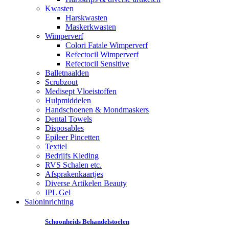
Kwasten
Harskwasten
Maskerkwasten
Wimperverf
Colori Fatale Wimperverf
Refectocil Wimperverf
Refectocil Sensitive
Balletnaalden
Scrubzout
Medisept Vloeistoffen
Hulpmiddelen
Handschoenen & Mondmaskers
Dental Towels
Disposables
Epileer Pincetten
Textiel
Bedrijfs Kleding
RVS Schalen etc.
Afsprakenkaartjes
Diverse Artikelen Beauty
IPL Gel
Saloninrichting
Schoonheids Behandelstoelen