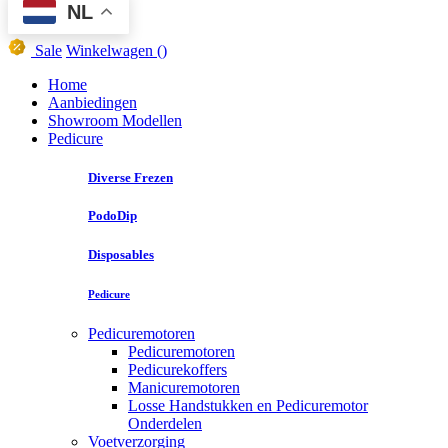
NL
Sale
Winkelwagen
()
Home
Aanbiedingen
Showroom Modellen
Pedicure
Diverse Frezen
PodoDip
Disposables
Pedicure
Pedicuremotoren
Pedicuremotoren
Pedicurekoffers
Manicuremotoren
Losse Handstukken en Pedicuremotor
Onderdelen
Voetverzorging