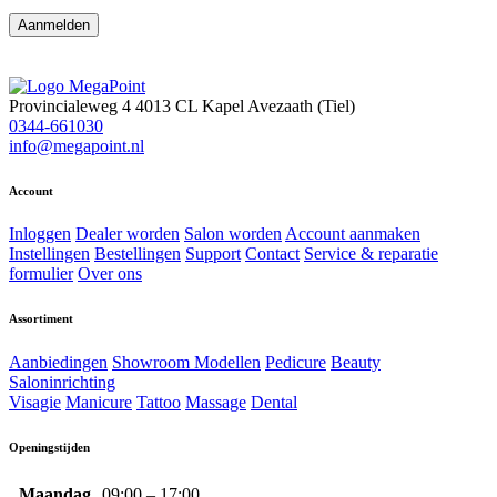
Aanmelden
Provincialeweg 4
4013 CL Kapel Avezaath (Tiel)
0344-661030
info@megapoint.nl
Account
Inloggen
Dealer worden
Salon worden
Account aanmaken
Instellingen
Bestellingen
Support
Contact
Service & reparatie
formulier
Over ons
Assortiment
Aanbiedingen
Showroom Modellen
Pedicure
Beauty
Saloninrichting
Visagie
Manicure
Tattoo
Massage
Dental
Openingstijden
Maandag
09:00 – 17:00