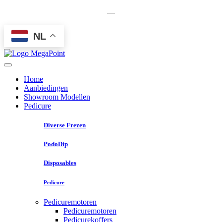
—
NL
Home
Aanbiedingen
Showroom Modellen
Pedicure
Diverse Frezen
PodoDip
Disposables
Pedicure
Pedicuremotoren
Pedicuremotoren
Pedicurekoffers