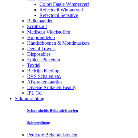
Colori Fatale Wimperverf
Refectocil Wimperverf
Refectocil Sensitive
Balletnaalden
Scrubzout
Medisept Vloeistoffen
Hulpmiddelen
Handschoenen & Mondmaskers
Dental Towels
Disposables
Epileer Pincetten
Textiel
Bedrijfs Kleding
RVS Schalen etc.
Afsprakenkaartjes
Diverse Artikelen Beauty
IPL Gel
Saloninrichting
Schoonheids Behandelstoelen
Saloninrichting
Pedicure Behandelstoelen